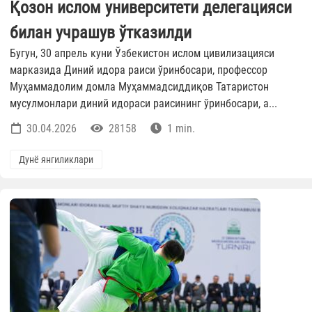
Қозон ислом университети делегацияси
билан учрашув ўтказилди
Бугун, 30 апрель куни Ўзбекистон ислом цивилизацияси
марказида Диний идора раиси ўринбосари, профессор
Муҳаммадолим домла Муҳаммадсиддиқов Татаристон
мусулмонлари диний идораси раисининг ўринбосари, а...
30.04.2026
28158
1 min.
Дунё янгиликлари