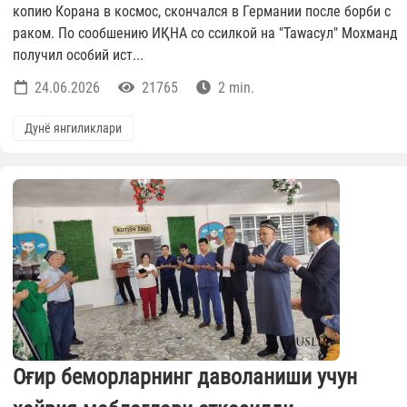
копию Корана в космос, скончался в Германии после борби с
раком. По сообшению ИҚНА со ссилкой на "Таwасул" Мохманд
получил особий ист...
24.06.2026
21765
2 min.
Дунё янгиликлари
Оғир беморларнинг даволаниши учун