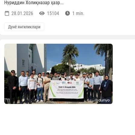
Нуриддин Холиқназар ҳазр...
28.01.2026
15104
1 min.
Дунё янгиликлари
Ўзбек ёшлари Малайзиянинг етакчи
университетида тўлиқ грант асосида
таълим олишни бошлади