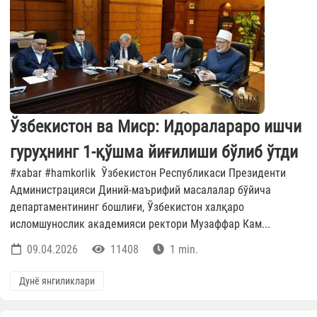
Ўзбекистон ва Миср: Идоралараро ишчи
гуруҳнинг 1-қўшма йиғилиши бўлиб ўтди
#xabar #hamkorlik Ўзбекистон Республикаси Президенти
Администрацияси Диний-маърифий масалалар бўйича
департаментининг бошлиғи, Ўзбекистон халқаро
исломшунослик академияси ректори Музаффар Кам...
09.04.2026
11408
1 min.
Дунё янгиликлари