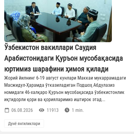
Ўзбекистон вакиллари Саудия
Арабистонидаги Қуръон мусобақасида
юртимиз шарафини ҳимоя қилади
Жорий йилнинг 6-19 август кунлари Маккаи мукаррамадаги
Масжидул-Ҳарамда ўтказиладиган Подшоҳ Абдулазиз
номидаги 46-халқаро Қуръон мусобақасида ўзбекистонлик
иқтидорли қори ва қорияларимиз иштирок этад...
06.08.2026
11913
1 min.
Дунё янгиликлари