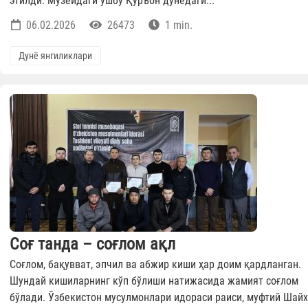
этилди. Музейдаги ушбу Қуръон дунёдаги...
06.02.2026
26473
1 min.
Дунё янгиликлари
Соғ танда – соғлом ақл
Соғлом, бақувват, эпчил ва абжир киши ҳар доим қардланган.
Шундай кишиларнинг кўп бўлиши натижасида жамият соғлом
бўлади. Ўзбекистон мусулмонлари идораси раиси, муфтий Шайх