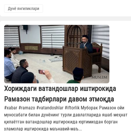
Дунё янгиликлари
Хориждаги ватандошлар иштирокида
Рамазон тадбирлари давом этмоқда
#xabar #ramazo #vatandoshlar #iftorlik Муборак Рамазон ойи
муносабати билан дунёнинг турли давлатларида яшаб меҳнат
қилаётган ватандошлар иштирокида юртимиздан борган
уламолар иштирокида маънавий-маъ...