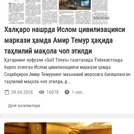
Халқаро нашрда Ислом цивилизацияси
маркази ҳамда Амир Темур ҳақида
таҳлилий мақола чоп этилди
Қатарнинг нуфузли «Gulf Times» газетасида Ўзбекистонда
барпо этилган Ислом цивилизацияси маркази ҳамда
Соҳибқирон Амир Темурнинг маънавий меросига бағишланган
таҳлилий мақола чоп этилди, д...
09.04.2026
16078
1 min.
Дунё янгиликлари