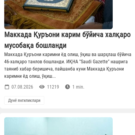
Маккада Қуръони карим бўйича халқаро
мусобақа бошланди
Маккада Қуръони каримни ёд олиш, ўқиш ва шарҳлаш бўйича
46-халқаро танлов бошланди. ИҚНА "Saudi Gazette" нашрига
таяниб хабар беришича, пайшанба куни Маккада Қуръони
каримни ёд олиш, ўқиш...
07.08.2026
11219
1 min.
Дунё янгиликлари