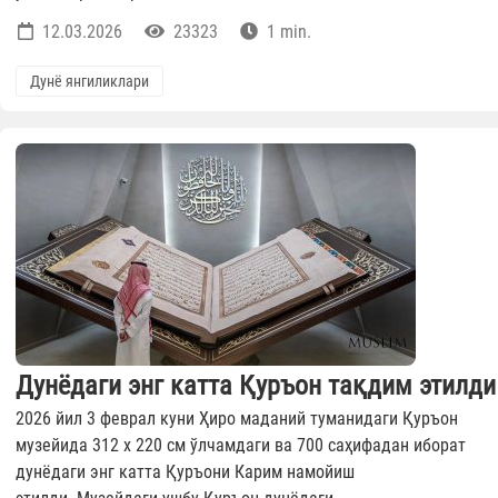
12.03.2026
23323
1 min.
Дунё янгиликлари
Дунёдаги энг катта Қуръон тақдим этилди
2026 йил 3 феврал куни Ҳиро маданий туманидаги Қуръон
музейида 312 х 220 см ўлчамдаги ва 700 саҳифадан иборат
дунёдаги энг катта Қуръони Карим намойиш