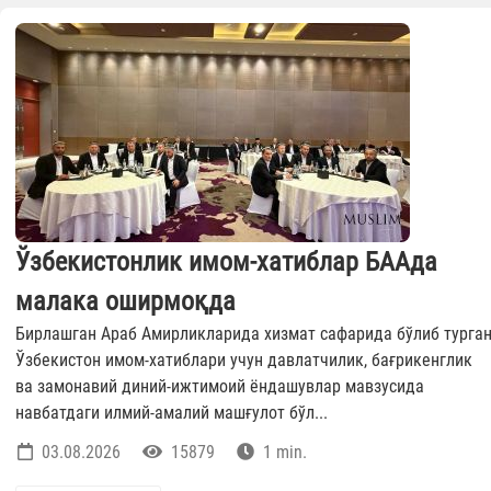
Ўзбекистонлик имом-хатиблар БААда
малака оширмоқда
Бирлашган Араб Амирликларида хизмат сафарида бўлиб турга
Ўзбекистон имом-хатиблари учун давлатчилик, бағрикенглик
ва замонавий диний-ижтимоий ёндашувлар мавзусида
навбатдаги илмий-амалий машғулот бўл...
03.08.2026
15879
1 min.