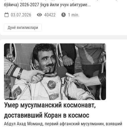
бўйича) 2026-2027 ўқув йили учун абитурие...
03.07.2026
40422
1 min.
Дунё янгиликлари
Умер мусулманский космонавт,
доставивший Коран в космос
Абдул Ахад Моманд, первий афганский мусулманин, взявший