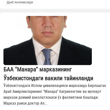
Дунё янгиликлари
БАА "Манара" марказининг
Ўзбекистондаги вакили тайинланди
Ўзбекистондаги Ислом цивилизацияси марказида Бирлашган
Араб Амирликларининг “Манара” бағрикенглик ва мулоқот
маркази доимий ваколатхонаси ўз фаолиятини бошлади.
Марказ раиси доктор Ал...