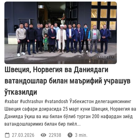
Швеция, Норвегия ва Даниядаги
ватандошлар билан маърифий учрашув
ўтказилди
#xabar #uchrashuv #vatandosh Ўзбекистон делегациясининг
Швеция сафари доирасида 25 март куни Швеция, Норвегия ва
Данияда ўқиш ва иш билан бўлиб турган 200 нафардан зиёд
ватандошларимиз билан бир пиёл...
27.03.2026
22938
3 min.