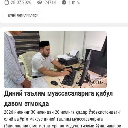
28.07.2026
24714
1 min.
Дунё янгиликлари
Диний таълим муассасаларига қабул
давом этмоқда
2026 йилнинг 30 июнидан 20 июлига қадар Ўзбекистондаги
олий ва ўрта махсус диний таълим муассасаларига
(бакалавриат, магистратура ва модуль тизими йўналишлари