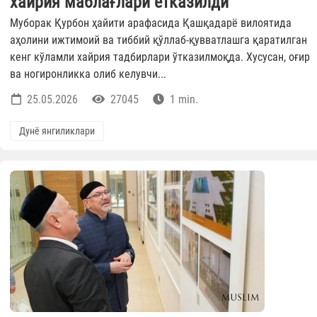
хайрия маблағлари етказилди
Муборак Қурбон ҳайити арафасида Қашқадарё вилоятида
аҳолини ижтимоий ва тиббий қўллаб-қувватлашга қаратилган
кенг кўламли хайрия тадбирлари ўтказилмоқда. Хусусан, оғир
ва ногиронликка олиб келувчи...
25.05.2026
27045
1 min.
Дунё янгиликлари