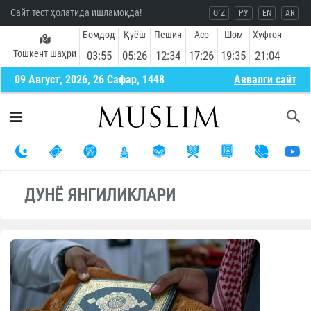
Сайт тест ҳолатида ишламоқда!
O`Z
РУ
EN
AR
Бомдод
Қуёш
Пешин
Аср
Шом
Хуфтон
Тошкент шаҳри
03:55
05:26
12:34
17:26
19:35
21:04
09 Август, 2026, 26 Сафар, 1448
Aввалги сайт
ДУНЁ ЯНГИЛИКЛАРИ