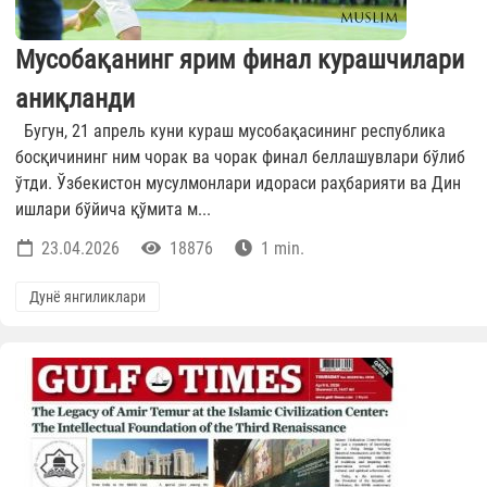
Мусобақанинг ярим финал курашчилари
аниқланди
Бугун, 21 апрель куни кураш мусобақасининг республика
босқичининг ним чорак ва чорак финал беллашувлари бўлиб
ўтди. Ўзбекистон мусулмонлари идораси раҳбарияти ва Дин
ишлари бўйича қўмита м...
23.04.2026
18876
1 min.
Дунё янгиликлари