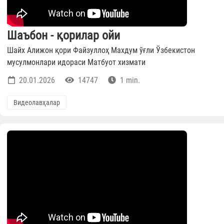
Шаъбон - қорилар ойи
Шайх Алижон қори Файзуллоҳ Махдум ўғли Ўзбекистон
мусулмонлари идораси Матбуот хизмати
20.01.2026
14747
1 min.
Видеолавҳалар