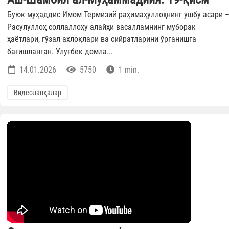
Буюк муҳаддис Имом Термизий раҳимаҳуллоҳнинг ушбу асари 
Расулуллоҳ соллаллоҳу алайҳи васалламнинг муборак
ҳаётлари, гўзал ахлоқлари ва сийратларини ўрганишга
бағишланган. Улуғбек домла...
14.01.2026
5750
1 min.
Видеолавҳалар