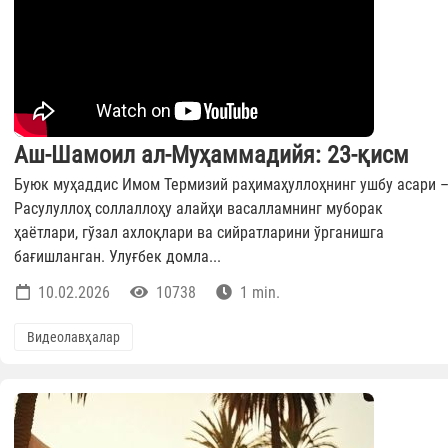
Аш-Шамоил ал-Муҳаммадийя: 23-қисм
Буюк муҳаддис Имом Термизий раҳимаҳуллоҳнинг ушбу асари 
Расулуллоҳ соллаллоҳу алайҳи васалламнинг муборак
ҳаётлари, гўзал ахлоқлари ва сийратларини ўрганишга
бағишланган. Улуғбек домла...
10.02.2026
10738
1 min.
Видеолавҳалар