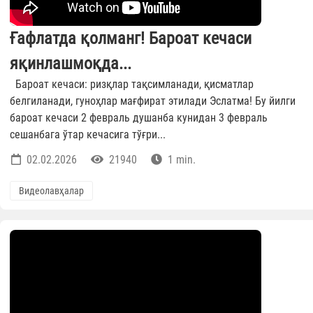
Ғафлатда қолманг! Бароат кечаси
яқинлашмоқда...
Бароат кечаси: ризқлар тақсимланади, қисматлар
белгиланади, гуноҳлар мағфират этилади Эслатма! Бу йилги
бароат кечаси 2 февраль душанба кунидан 3 февраль
сешанбага ўтар кечасига тўғри...
02.02.2026
21940
1 min.
Видеолавҳалар