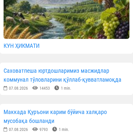
КУН ҲИКМАТИ
Саховатпеша юртдошларимиз масжидлар
коммунал тўловларини қўллаб-қувватламоқда
07.08.2026
14453
1 min.
Маккада Қуръони карим бўйича халқаро
мусобақа бошланди
07.08.2026
9793
1 min.