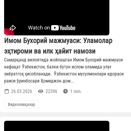
Имом Бухорий мажмуаси: Уламолар
эҳтироми ва илк ҳайит намози
Самарқанд вилоятида жойлашган Имом Бухорий мажмуаси
нафақат Ўзбекистон, балки бутун ислом оламида улуғ
зиёратгоҳ ҳисобланади. Ўзбекистон мусулмонлари идораси
раиси ўринбосари Ҳомиджон дом...
26.03.2026
22396
1 min.
Видеолавҳалар