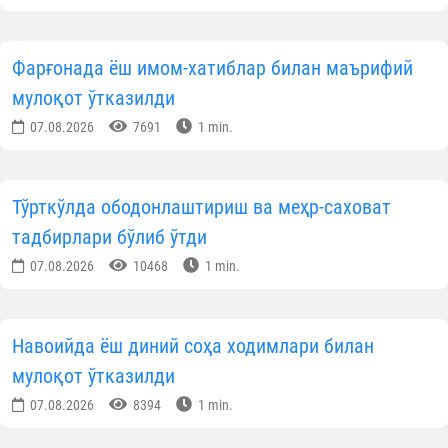
Фарғонада ёш имом-хатиблар билан маърифий
мулоқот ўтказилди
07.08.2026
7691
1 min.
Тўрткўлда ободонлаштириш ва меҳр-саховат
тадбирлари бўлиб ўтди
07.08.2026
10468
1 min.
Навоийда ёш диний соҳа ходимлари билан
мулоқот ўтказилди
07.08.2026
8394
1 min.