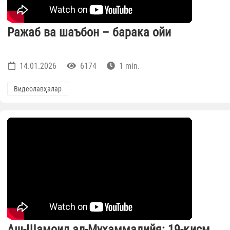
Ражаб ва шаъбон – барака ойи
14.01.2026
6174
1 min.
Видеолавҳалар
Аш-Шамоил ал-Муҳаммадийя: 19-қисм