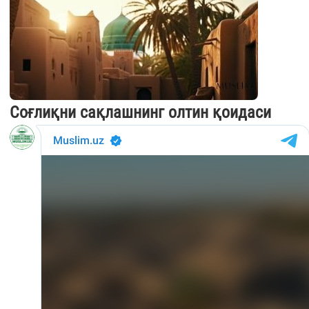
Соғлиқни сақлашнинг олтин қоидаси