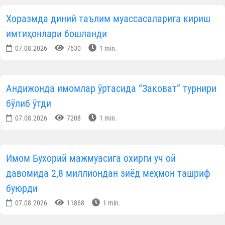
Хоразмда диний таълим муассасаларига кириш
имтиҳонлари бошланди
07.08.2026
7630
1 min.
Андижонда имомлар ўртасида “Заковат” турнири
бўлиб ўтди
07.08.2026
7208
1 min.
Имом Бухорий мажмуасига охирги уч ой
давомида 2,8 миллиондан зиёд меҳмон ташриф
буюрди
07.08.2026
11868
1 min.