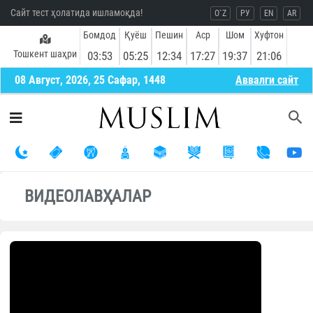
Сайт тест ҳолатида ишламоқда!
O`Z
РУ
EN
AR
Бомдод
Қуёш
Пешин
Аср
Шом
Хуфтон
Тошкент шаҳри
03:53
05:25
12:34
17:27
19:37
21:06
08 Август, 2026, 25 Сафар, 1448
Aввалги сайт
ВИДЕОЛАВҲАЛАР