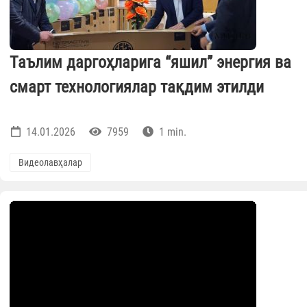
Таълим даргоҳларига “яшил” энергия ва
смарт технологиялар тақдим этилди
14.01.2026
7959
1 min.
Видеолавҳалар