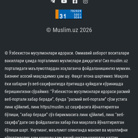
© Muslim.uz 2026
© Ўзбекистон мусулмонлари идораси. Оммавий ахборот воситалари
вакиллари ҳамда порталимиз мухлислари диққатига! Сиз muslim.uz
порталидаги маълумотлардан хоҳлаганча фойдаланишингиз мумкин.
Бизнинг асосий мақсадимиз ҳам шу. Фақат ягона шартимиз: Мақола
ёки хабарни ўз веб-саҳифангизда ёритишда қуйидаги кўринишда
беришингизни сўраймиз: “Ўзбекистон мусулмонлари идораси расмий
веб-портали хабар беради”, бунда “расмий веб-портали” сўзи устига
линк қўйилиб, линк https//muslim.uz саҳифасига йўналтирилган
бўлиши, “хабар беради” сўз бирикмасига линк қўйилиб, линк “веб-
саҳифа”даги сиз фойдаланган хабар ёки мақолага йўналтирилган
бўлиши шарт. Унутманг, маълумот олинганда манзил ва муаллифни
кўрсатмаслик ҳам қонунан ҳам диний нуқтаи-назардан қаттиқ