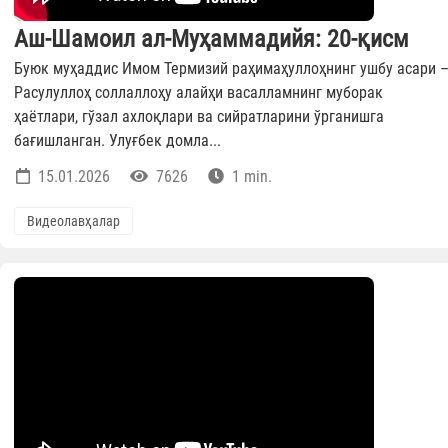
Аш-Шамоил ал-Муҳаммадийя: 20-қисм
Буюк муҳаддис Имом Термизий раҳимаҳуллоҳнинг ушбу асари 
Расулуллоҳ соллаллоҳу алайҳи васалламнинг муборак
ҳаётлари, гўзал ахлоқлари ва сийратларини ўрганишга
бағишланган. Улуғбек домла...
15.01.2026
7626
1 min.
Видеолавҳалар