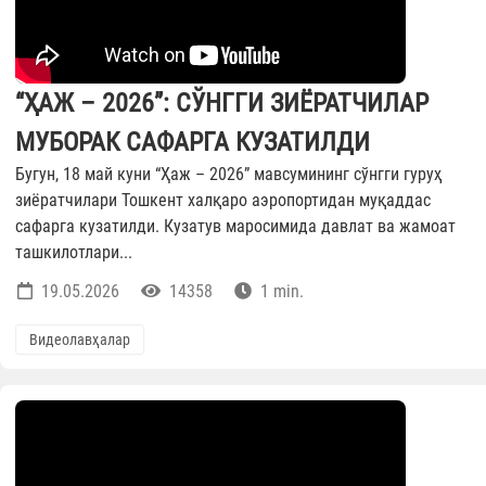
“ҲАЖ – 2026”: СЎНГГИ ЗИЁРАТЧИЛАР
МУБОРАК САФАРГА КУЗАТИЛДИ
Бугун, 18 май куни “Ҳаж – 2026” мавсумининг сўнгги гуруҳ
зиёратчилари Тошкент халқаро аэропортидан муқаддас
сафарга кузатилди. Кузатув маросимида давлат ва жамоат
ташкилотлари...
19.05.2026
14358
1 min.
Видеолавҳалар