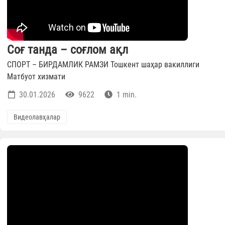
Соғ танда – соғлом ақл
СПОРТ – БИРДАМЛИК РАМЗИ Тошкент шаҳар вакиллиги
Матбуот хизмати
30.01.2026
9622
1 min.
Видеолавҳалар