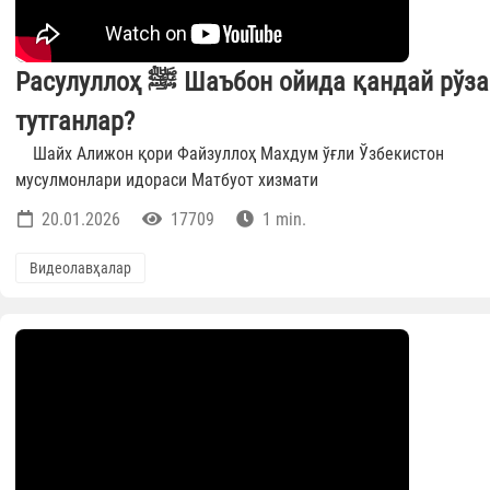
Расулуллоҳ ﷺ Шаъбон ойида қандай рўза
тутганлар?
Шайх Алижон қори Файзуллоҳ Махдум ўғли Ўзбекистон
мусулмонлари идораси Матбуот хизмати
20.01.2026
17709
1 min.
Видеолавҳалар