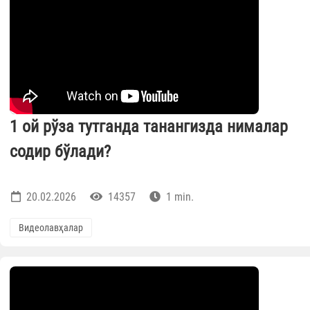
1 ой рўза тутганда танангизда нималар
содир бўлади?
20.02.2026
14357
1 min.
Видеолавҳалар