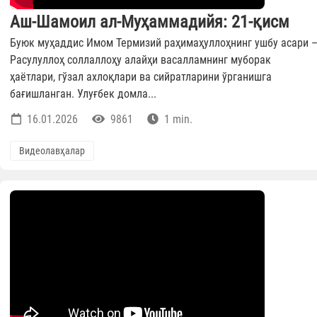
Аш-Шамоил ал-Муҳаммадийя: 21-қисм
Буюк муҳаддис Имом Термизий раҳимаҳуллоҳнинг ушбу асари 
Расулуллоҳ соллаллоҳу алайҳи васалламнинг муборак
ҳаётлари, гўзал ахлоқлари ва сийратларини ўрганишга
бағишланган. Улуғбек домла...
16.01.2026
9861
1 min.
Видеолавҳалар