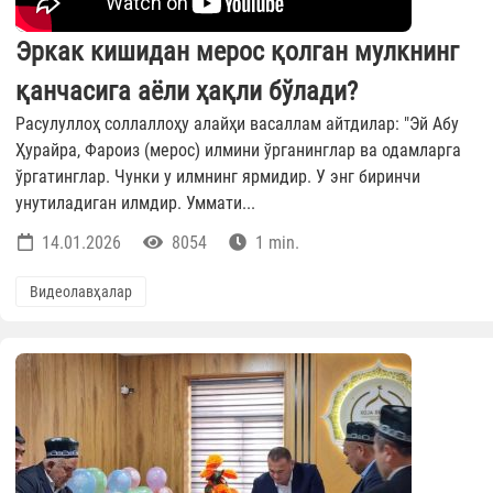
Эркак кишидан мерос қолган мулкнинг
қанчасига аёли ҳақли бўлади?
Расулуллоҳ соллаллоҳу алайҳи васаллам айтдилар: "Эй Абу
Ҳурайра, Фароиз (мерос) илмини ўрганинглар ва одамларга
ўргатинглар. Чунки у илмнинг ярмидир. У энг биринчи
унутиладиган илмдир. Уммати...
14.01.2026
8054
1 min.
Видеолавҳалар