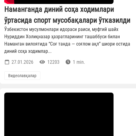
Наманганда диний соҳа ходимлари
ўртасида спорт мусобақалари ўтказилди
Ўзбекистон мусулмонлари идораси раиси, муфтий шайх
Нуриддин Холиқназар ҳазратларининг ташаббуси билан
Наманган вилоятида “Соғ танда — соғлом ақл” шиори остида
диний соҳа ходимлар...
27.01.2026
12203
1 min.
Видеолавҳалар