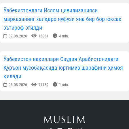
Ўзбекистондаги Ислом цивилизацияси
марказининг халқаро нуфузи яна бир бор юксак
эътироф этилди
07.08.2026
13034
4 min.
Ўзбекистон вакиллари Саудия Арабистонидаги
Қуръон мусобақасида юртимиз шарафини ҳимоя
қилади
06.08.2026
11189
1 min.