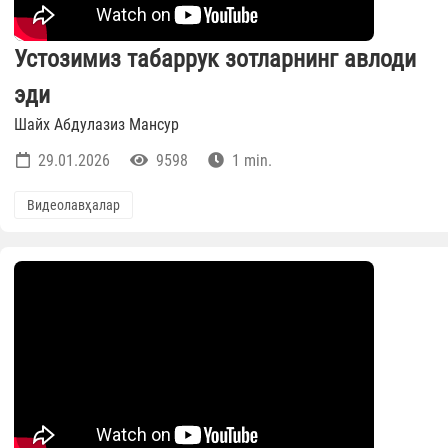
Устозимиз табаррук зотларнинг авлоди
эди
Шайх Абдулазиз Мансур
29.01.2026
9598
1 min.
Видеолавҳалар