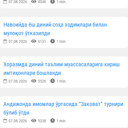
07.08.2026
8046
1 min.
Навоийда ёш диний соҳа ходимлари билан
мулоқот ўтказилди
07.08.2026
6131
1 min.
Хоразмда диний таълим муассасаларига кириш
имтиҳонлари бошланди
07.08.2026
5526
1 min.
Андижонда имомлар ўртасида “Заковат” турнири
бўлиб ўтди
07.08.2026
5238
1 min.