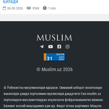
қилади
06.08.2026
9568
1 min.
© Muslim.uz 2026
© Ўзбекистон мусулмонлари идораси. Оммавий ахборот воситалари
вакиллари ҳамда порталимиз мухлислари диққатига! Сиз muslim.uz
порталидаги маълумотлардан хоҳлаганча фойдаланишингиз мумкин.
Бизнинг асосий мақсадимиз ҳам шу. Фақат ягона шартимиз: Мақола