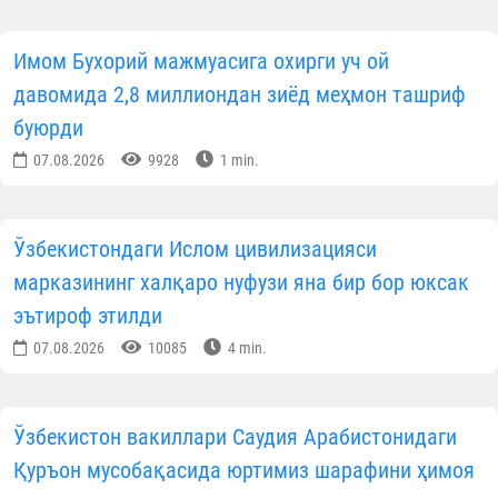
Имом Бухорий мажмуасига охирги уч ой
давомида 2,8 миллиондан зиёд меҳмон ташриф
буюрди
07.08.2026
9928
1 min.
Ўзбекистондаги Ислом цивилизацияси
марказининг халқаро нуфузи яна бир бор юксак
эътироф этилди
07.08.2026
10085
4 min.
Ўзбекистон вакиллари Саудия Арабистонидаги
Қуръон мусобақасида юртимиз шарафини ҳимоя