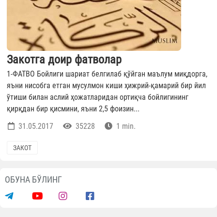
Закотга доир фатволар
1-ФАТВО Бойлиги шариат белгилаб қўйган маълум миқдорга,
яъни нисобга етган мусулмон киши ҳижрий-қамарий бир йил
ўтиши билан аслий ҳожатларидан ортиқча бойлигининг
қирқдан бир қисмини, яъни 2,5 фоизин...
31.05.2017
35228
1 min.
ЗАКОТ
ОБУНА БЎЛИНГ