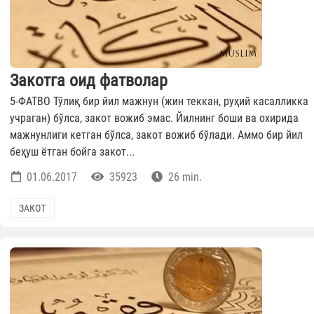
Закотга оид фатволар
5-ФАТВО Тўлиқ бир йил мажнун (жин теккан, руҳий касалликка
учраган) бўлса, закот вожиб эмас. Йилнинг боши ва охирида
мажнунлиги кетган бўлса, закот вожиб бўлади. Аммо бир йил
беҳуш ётган бойга закот...
01.06.2017
35923
26 min.
ЗАКОТ