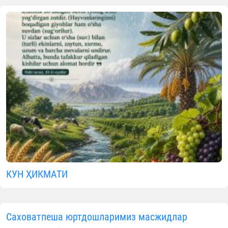
КУН ҲИКМАТИ
Саховатпеша юртдошларимиз масжидлар