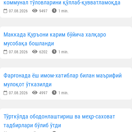
коммунал тўловларини қўллаб-қувватламоқда
07.08.2026
9497
1 min.
Маккада Қуръони карим бўйича халқаро
мусобақа бошланди
07.08.2026
6202
1 min.
Фарғонада ёш имом-хатиблар билан маърифий
мулоқот ўтказилди
07.08.2026
4997
1 min.
Тўрткўлда ободонлаштириш ва меҳр-саховат
тадбирлари бўлиб ўтди