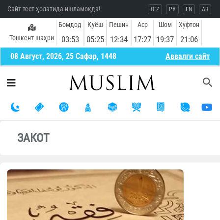
Сайт тест ҳолатида ишламоқда!
O`Z
РУ
EN
AR
Бомдод
Қуёш
Пешин
Аср
Шом
Хуфтон
Тошкент шаҳри
03:53
05:25
12:34
17:27
19:37
21:06
08 Август, 2026, 25 Сафар, 1448
Aввалги сайт
ЗАКОТ