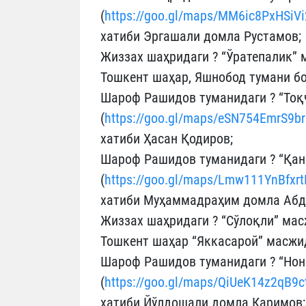
(
https://goo.gl/maps/MM6ic8PxHSiV
хатиби Эргашали домла Рустамов;
Жиззах шаҳридаги ? “Ўратепалик” 
Тошкент шаҳар, Яшнобод тумани б
Шароф Рашидов туманидаги ? “Тоқ
(
https://goo.gl/maps/eSN754EmrS9b
хатиби Ҳасан Қодиров;
Шароф Рашидов туманидаги ? “Қан
(
https://goo.gl/maps/Lmw111YnBfxr
хатиби Муҳаммадраҳим домла Абд
Жиззах шаҳридаги ? “Сўлоқли” мас
Тошкент шаҳар “Яккасарой” масжи
Шароф Рашидов туманидаги ? “Нон
(
https://goo.gl/maps/QiUeK14z2qB9
хатиби Йўлдошали домла Каримов;