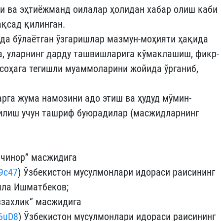
и ва эҳтиёжманд оилалар ҳолидан хабар олиш каби
қсад қилинган.
да бўлаётган ўзгаришлар мазмун-моҳияти ҳақида
а, уларнинг дарду ташвишларига кўмаклашиш, фикр-
соҳага тегишли муаммоларини жойида ўрганиб,
рга жума намозини адо этиш ва ҳудуд мўмин-
илиш учун ташриф буюрадилар (масжидларнинг
шчинор” масжидига
m9c47
) Ўзбекистон мусулмонлари идораси раисининг
мла Ишматбеков;
захлик” масжидига
b6uD8
) Ўзбекистон мусулмонлари идораси раисининг