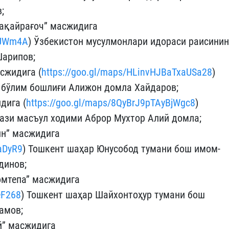
;
ақайрағоч” масжидига
jUWm4A
) Ўзбекистон мусулмонлари идораси раисинин
Шарипов;
сжидига (
https://goo.gl/maps/HLinvHJBaTxaUSa28
)
 бўлим бошлиғи Алижон домла Хайдаров;
дига (
https://goo.gl/maps/8QyBrJ9pTAyBjWgc8
)
ази масъул ходими Аброр Мухтор Алий домла;
ин” масжидига
aDyR9
) Тошкент шаҳар Юнусобод тумани бош имом-
динов;
омтепа” масжидига
eF268
) Тошкент шаҳар Шайхонтоҳур тумани бош
амов;
й” масжидига