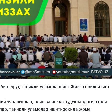
и бир гуруҳ таниқли уламоларнинг Жиззах вилоятига
й учрашувлар, олис ва чекка ҳудудлардаги аҳоли
лар, таниқли уламолар ишитирокида жоме