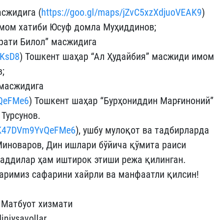
сжидига (
https://goo.gl/maps/jZvC5xzXdjuoVEAK9
)
мом хатиби Юсуф домла Муҳиддинов;
рати Билол” масжидига
bKsD8
) Тошкент шаҳар “Ал Ҳудайбия” масжиди имом
;
 масжидига
vQeFMe6
) Тошкент шаҳар “Бурҳониддин Марғиноний”
Турсунов.
XMK47DVm9YvQeFMe6
), ушбу мулоқот ва тадбирларда
иноваров, Дин ишлари бўйича қўмита раиси
аддилар ҳам иштирок этиши режа қилинган.
аримиз сафарини хайрли ва манфаатли қилсин!
 Матбуот хизмати
niysavollar