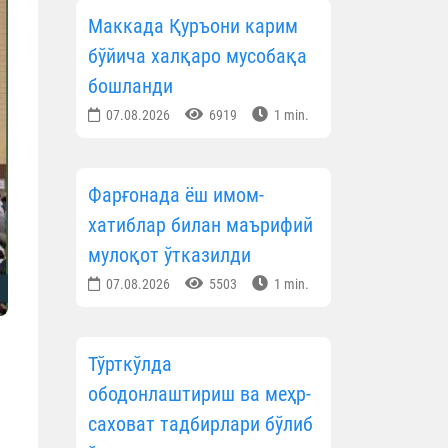
Маккада Қуръони карим
бўйича халқаро мусобақа
бошланди
07.08.2026
6919
1 min.
Фарғонада ёш имом-
хатиблар билан маърифий
мулоқот ўтказилди
07.08.2026
5503
1 min.
Тўрткўлда
ободонлаштириш ва меҳр-
саховат тадбирлари бўлиб