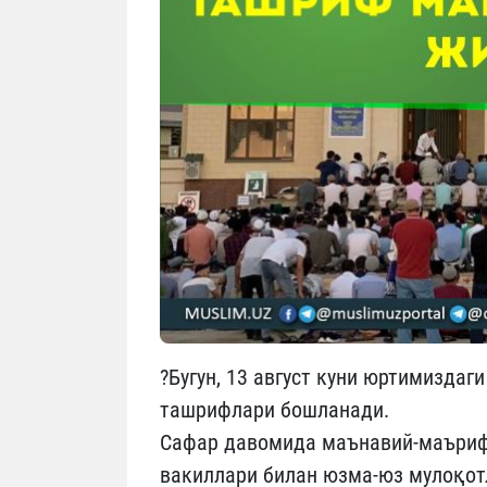
?Бугун, 13 август куни юртимиздаг
ташрифлари бошланади.
Сафар давомида маънавий-маърифи
вакиллари билан юзма-юз мулоқот