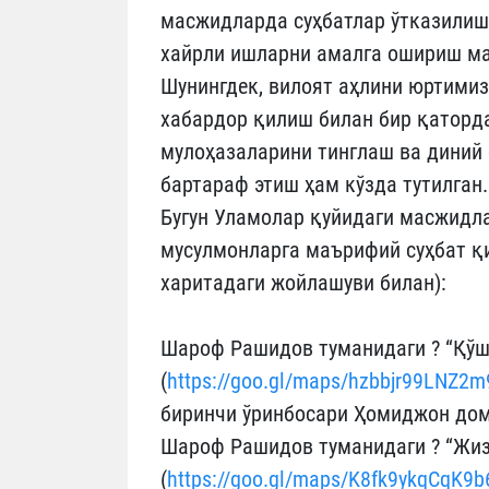
масжидларда суҳбатлар ўтказилиш
хайрли ишларни амалга ошириш ма
Шунингдек, вилоят аҳлини юртимиз
хабардор қилиш билан бир қаторд
мулоҳазаларини тинглаш ва диний 
бартараф этиш ҳам кўзда тутилган.
Бугун Уламолар қуйидаги масжидла
мусулмонларга маърифий суҳбат қ
харитадаги жойлашуви билан):
Шароф Рашидов туманидаги ? “Қў
(
https://goo.gl/maps/hzbbjr99LNZ2
биринчи ўринбосари Ҳомиджон до
Шароф Рашидов туманидаги ? “Жиз
(
https://goo.gl/maps/K8fk9ykqCqK9