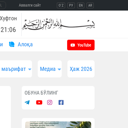
Aввалги сайт
O`Z
РУ
EN
AR
Хуфтон
21:06
и
Aлоқа
YouTube
и маърифат
Медиа
Ҳаж 2026
ОБУНА БЎЛИНГ