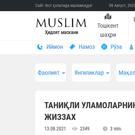
Сайт тест ҳолатида ишламоқда!
08 Август, 20
Тошкент
Ҳидоят маскани
шаҳри
Иймон
Намоз
Рўза
Фаолият
Янгиликлар
Мақол
ТАНИҚЛИ УЛАМОЛАРНИН
ЖИЗЗАХ
13.08.2021
2349
3 min.