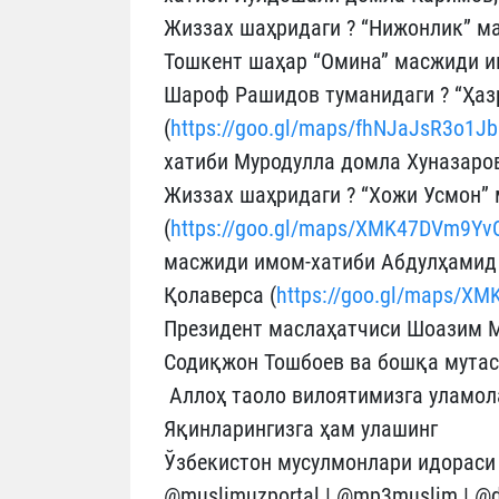
Жиззах шаҳридаги ? “Нижонлик” ма
Тошкент шаҳар “Омина” масжиди и
Шароф Рашидов туманидаги ? “Ҳаз
(
https://goo.gl/maps/fhNJaJsR3o1J
хатиби Муродулла домла Хуназаров
Жиззах шаҳридаги ? “Хожи Усмон”
(
https://goo.gl/maps/XMK47DVm9Y
масжиди имом-хатиби Абдулҳамид 
Қолаверса (
https://goo.gl/maps/
Президент маслаҳатчиси Шоазим М
Содиқжон Тошбоев ва бошқа мутас
Аллоҳ таоло вилоятимизга уламол
Яқинларингизга ҳам улашинг
Ўзбекистон мусулмонлари идораси
@muslimuzportal | @mp3muslim | @di