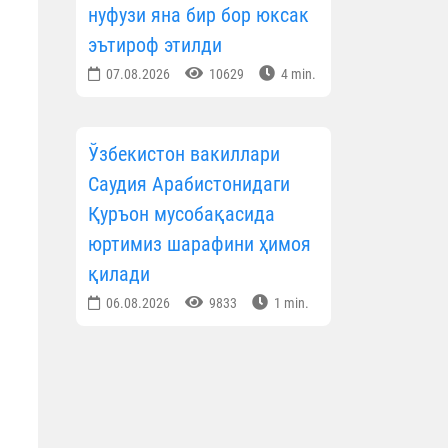
нуфузи яна бир бор юксак
эътироф этилди
07.08.2026
10629
4 min.
Ўзбекистон вакиллари
Саудия Арабистонидаги
Қуръон мусобақасида
юртимиз шарафини ҳимоя
қилади
06.08.2026
9833
1 min.