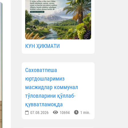
КУН ҲИКМАТИ
Саховатпеша
юртдошларимиз
масжидлар коммунал
тўловларини қўллаб-
қувватламоқда
07.08.2026
10694
1 min.