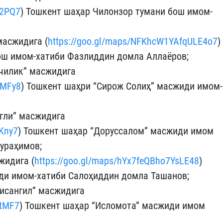
i2PQ7
) Тошкент шаҳар Чилонзор тумани бош имом-
масжидига (
https://goo.gl/maps/NFKhcW1YAfqULE4o7
)
ош имом-хатиби Фазлиддин домла Аллаёров;
чилик” масжидига
rMFy8
) Тошкент шаҳри “Сирож Солиҳ” масжиди имом-
гли” масжидига
tKny7
) Тошкент шаҳар “Доруссалом” масжиди имом
ураҳимов;
жидига (
https://goo.gl/maps/hYx7feQBho7YsLE48
)
ди имом-хатиби Салоҳиддин домла Ташанов;
исангил” масжидига
ctMF7
) Тошкент шаҳар “Исломота” масжиди имом