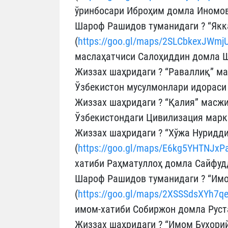
ўринбосари Иброҳим домла Иномов
Шароф Рашидов туманидаги ? “Якк
(
https://goo.gl/maps/2SLCbkexJWm
маслаҳатчиси Салоҳиддин домла 
Жиззах шаҳридаги ? “Раваллиқ” ма
Ўзбекистон мусулмонлари идораси
Жиззах шаҳридаги ? “Қалия” масжи
Ўзбекистондаги Цивилизация марк
Жиззах шаҳридаги ? “Хўжа Нуридд
(
https://goo.gl/maps/E6kg5YHTNJxP
хатиби Раҳматуллоҳ домла Сайфуд
Шароф Рашидов туманидаги ? “Им
(
https://goo.gl/maps/2XSSSdsXYh7q
имом-хатиби Собиржон домла Руст
Жиззах шаҳридаги ? “Имом Бухори