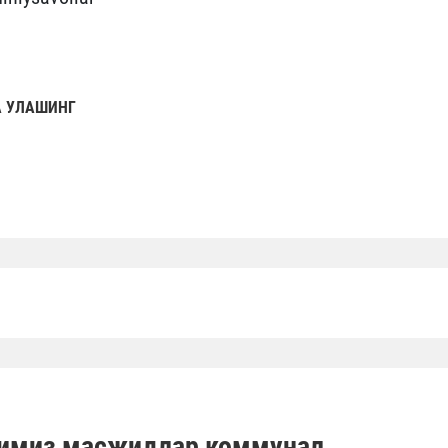
 УЛАШИНГ
имиз масжидлар коммунал