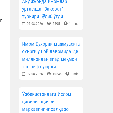
Андижонда имомлар
ўртасида “Заковат”
турнири бўлиб ўтди
г
07.08.2026
5595
1 min.
Имом Бухорий мажмуасига
охирги уч ой давомида 2,8
миллиондан зиёд меҳмон
ташриф буюрди
07.08.2026
10248
1 min.
Ўзбекистондаги Ислом
цивилизацияси
марказининг халқаро