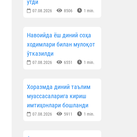
ўтди
07.08.2026
8506
1 min.
Навоийда ёш диний соҳа
ходимлари билан мулоқот
ўтказилди
07.08.2026
6551
1 min.
Хоразмда диний таълим
муассасаларига кириш
имтиҳонлари бошланди
07.08.2026
5911
1 min.