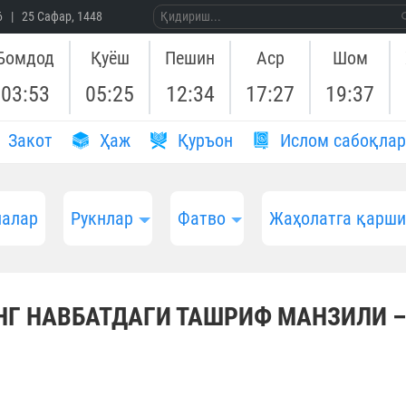
26 | 25 Сафар, 1448
Бомдод
Қуёш
Пешин
Аср
Шом
03:53
05:25
12:34
17:27
19:37
Закот
Ҳаж
Қуръон
Ислом сабоқлар
алар
Рукнлар
Фатво
Жаҳолатга қарш
Г НАВБАТДАГИ ТАШРИФ МАНЗИЛИ –