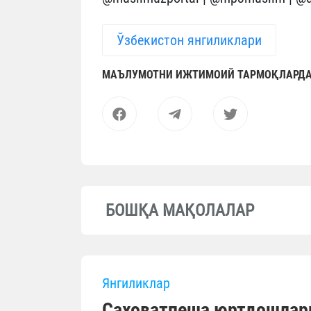
Ўзбекистон янгиликлари
МАЪЛУМОТНИ ИЖТИМОИЙ ТАРМОҚЛАРДА
БОШҚА МАҚОЛАЛАР
Янгиликлар
Саховатпеша юртдошлар