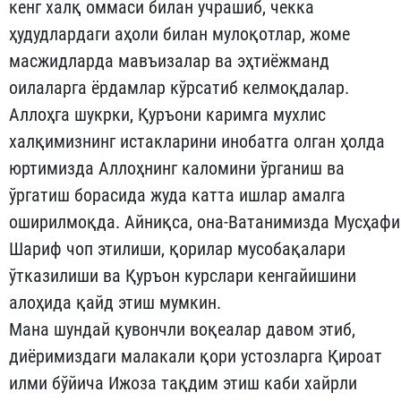
кенг халқ оммаси билан учрашиб, чекка
ҳудудлардаги аҳоли билан мулоқотлар, жоме
масжидларда мавъизалар ва эҳтиёжманд
оилаларга ёрдамлар кўрсатиб келмоқдалар.
Аллоҳга шукрки, Қуръони каримга мухлис
халқимизнинг истакларини инобатга олган ҳолда
юртимизда Аллоҳнинг каломини ўрганиш ва
ўргатиш борасида жуда катта ишлар амалга
оширилмоқда. Айниқса, она-Ватанимизда Мусҳафи
Шариф чоп этилиши, қорилар мусобақалари
ўтказилиши ва Қуръон курслари кенгайишини
алоҳида қайд этиш мумкин.
Мана шундай қувончли воқеалар давом этиб,
диёримиздаги малакали қори устозларга Қироат
илми бўйича Ижоза тақдим этиш каби хайрли