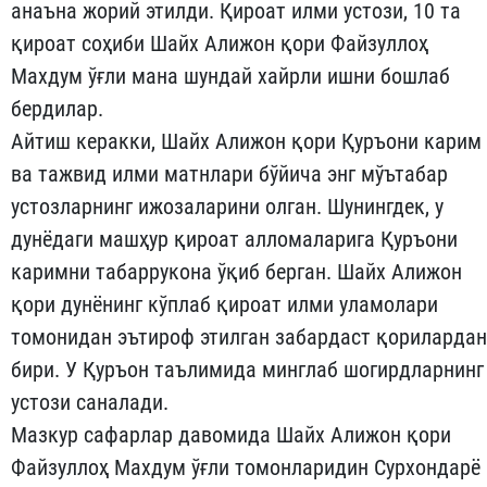
анаъна жорий этилди. Қироат илми устози, 10 та
қироат соҳиби Шайх Aлижон қори Файзуллоҳ
Махдум ўғли мана шундай хайрли ишни бошлаб
бердилар.
Айтиш керакки, Шайх Алижон қори Қуръони карим
ва тажвид илми матнлари бўйича энг мўътабар
устозларнинг ижозаларини олган. Шунингдек, у
дунёдаги машҳур қироат алломаларига Қуръони
каримни табаррукона ўқиб берган. Шайх Алижон
қори дунёнинг кўплаб қироат илми уламолари
томонидан эътироф этилган забардаст қорилардан
бири. У Қуръон таълимида минглаб шогирдларнинг
устози саналади.
Мазкур сафарлар давомида Шайх Алижон қори
Файзуллоҳ Махдум ўғли томонларидин Сурхондарё