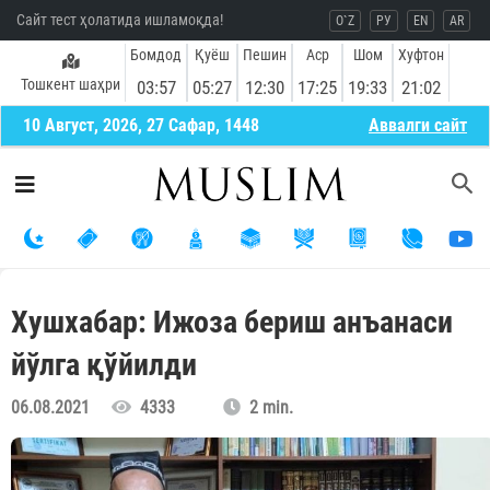
Сайт тест ҳолатида ишламоқда!
O`Z
РУ
EN
AR
Бомдод
Қуёш
Пешин
Аср
Шом
Хуфтон
Тошкент шаҳри
03:57
05:27
12:30
17:25
19:33
21:02
10 Август, 2026, 27 Сафар, 1448
Aввалги сайт
Хушхабар: Ижоза бериш анъанаси
йўлга қўйилди
06.08.2021
4333
2 min.