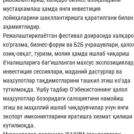
мустаҳкамлаш ҳамда янги инвестиция
лойиҳаларини шакллантиришга қаратилгани билан
аҳамиятлидир.
Режалаштирилаётган фестивал доирасида халқаро
ко‘ргазма, бизнес-форум ва Б2Б учрашувлари, ҳало
озиқ-овқат, туризм, молия ҳамда ишлаб чиқариш
ё‘налишларига баг‘ишланган махсус экспозициялар
инвестиция сессиялари, маданий дастурлар ва
маҳсулотлар тақдимотларини ташкил этиш ко‘зда
тутилмоқда. Ушбу тадбир О‘збекистоннинг ҳалол
маҳсулотлар бозоридаги салоҳиятини намойиш
этиш ва маҳаллий ишлаб чиқарувчилар учун янги
экспорт имкониятларини яратишга хизмат қилиши
кутилмоқда.