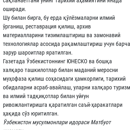
сақланаётгани унинг тарихий аҳамиятини янада
оширади.
Шу билан бирга, бу ерда қўлёзмаларни илмий
ўрганиш, реставрация қилиш, архив
материалларини тизимлаштириш ва замонавий
технологиялар асосида рақамлаштириш учун барч
зарур шароитлар яратилган.
Газетада Ўзбекистоннинг ЮНЕСКО ва бошқа
халқаро ташкилотлар билан маданий меросни
муҳофаза қилиш соҳасидаги ҳамкорлиги, тарихий
обидаларни асраб-авайлаш, уларни халқаро туриз
ва илмий тадқиқотлар билан уйғун
ривожлантиришга қаратилган саъй-ҳаракатлари
ҳақида сўз юритилган.
Ўзбекистон мусулмонлари идораси Матбуот