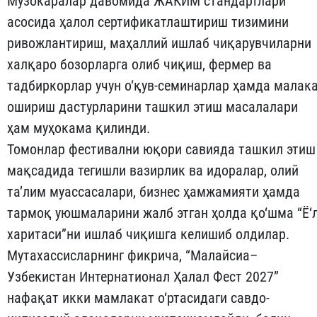
Музокаралар давомида ЖАКИМ стандартлари
асосида ҳалол сертификатлаштириш тизимини
ривожлантириш, маҳаллий ишлаб чиқарувчиларни
халқаро бозорларга олиб чиқиш, фермер ва
тадбиркорлар учун о‘қув-семинарлар ҳамда малак
ошириш дастурларини ташкил этиш масалалари
ҳам муҳокама қилинди.
Томонлар фестивални юқори савияда ташкил этиш
мақсадида тегишли вазирлик ва идоралар, олий
та’лим муассасалари, бизнес ҳамжамияти ҳамда
тармоқ уюшмаларини жалб этган ҳолда қо‘шма “Ё‘
харитаси”ни ишлаб чиқишга келишиб олдилар.
Мутахассисларнинг фикрича, “Малайсиа–
Узбекистан Интернатионал Ҳалал Фест 2027”
нафақат икки мамлакат о‘ртасидаги савдо-