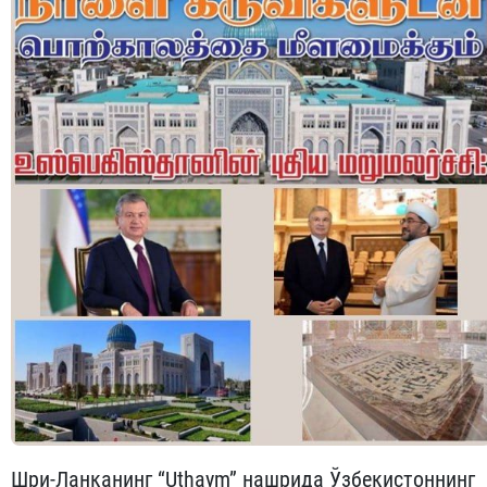
Шри-Ланканинг “Uthaym” нашрида Ўзбекистоннинг