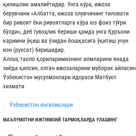
қилишлик амалиётидир. Унга кўра, ижоза
берувчини «Албатта, ижоза олувчининг тиловати
бир ривоят ёки ривоятларга кўра юз фоиз тўғри
бўлди», деб гувоҳлик бериши ҳамда унга Қуръони
каримни ўқиш ва ўзидан бошқасига ўқитиш учун
изн (рухсат) беришидир.
Аллоҳ таоло қориларимизнинг илмларини янада
зиёда қилсин, олган ижозаларини муборак айласин
Ўзбекистон мусулмонлари идораси Матбуот
хизмати
Ўзбекистон янгиликлари
МАЪЛУМОТНИ ИЖТИМОИЙ ТАРМОҚЛАРДА УЛАШИНГ