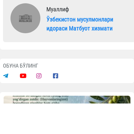
Муаллиф
Ўзбекистон мусулмонлари
идораси Матбуот хизмати
ОБУНА БЎЛИНГ