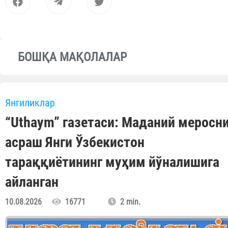
БОШҚА МАҚОЛАЛАР
Янгиликлар
“Uthaym” газетаси: Маданий меросн
асраш Янги Ўзбекистон
тараққиётининг муҳим йўналишига
айланган
10.08.2026
16771
2 min.