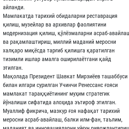
айланди.
Мамлакатда тарихий обидаларни реставрация
қилиш, музейлар ва архивлар фаолиятини
модернизация қилиш, қўлёзмаларни асраб-авайла
ва рақамлаштириш, миллий маданий меросни
халқаро миқёсда тарғиб қилишга қаратилган
тизимли ишлар амалга оширилаётгани қайд
этилган.
Мақолада Президент Шавкат Мирзиёев ташаббуси
билан илгари сурилган Учинчи Ренессанс ғояси
мамлакат тараққиётининг муҳим стратегик
йўналиши сифатида алоҳида эътироф этилган.
Муаллиф фикрича, мазкур ғоя нафақат тарихий
меросни асраб-авайлаш, балки илм-фан, таълим,
маданият ва инновацияларни уйғун ривожлантири