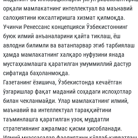
орқали мамлакатнинг интеллектуал ва маънавий
салоҳиятини юксалтиришга хизмат қилмоқда.
Учинчи Ренессанс концепцияси Ўзбекистоннинг
буюк илмий анъаналарини қайта тиклаш, ёш
авлодни билимли ва ватанпарвар этиб тарбиялаш
ҳамда мамлакатнинг халқаро нуфузини янада
мустаҳкамлашга қаратилган умуммиллий дастур
сифатида баҳоланмоқда.
Газетанинг ёзишича, Ўзбекистонда кечаётган
ўзгаришлар фақат маданий соҳадаги ислоҳотлар
билан чекланмайди. Улар мамлакатнинг илмий,
маънавий ва интеллектуал тараққиётини
таъминлашга қаратилган узоқ муддатли
стратегиянинг ажралмас қисми ҳисобланади.
Илмий муассасалар фаолиятини қўллаб-қувватлаш