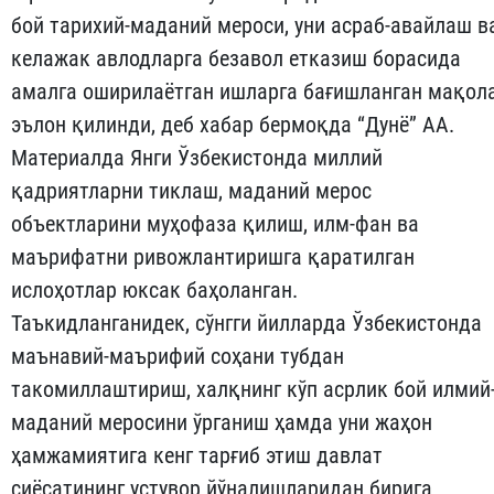
бой тарихий-маданий мероси, уни асраб-авайлаш в
келажак авлодларга безавол етказиш борасида
амалга оширилаётган ишларга бағишланган мақол
эълон қилинди, деб хабар бермоқда “Дунё” АА.
Материалда Янги Ўзбекистонда миллий
қадриятларни тиклаш, маданий мерос
объектларини муҳофаза қилиш, илм-фан ва
маърифатни ривожлантиришга қаратилган
ислоҳотлар юксак баҳоланган.
Таъкидланганидек, сўнгги йилларда Ўзбекистонда
маънавий-маърифий соҳани тубдан
такомиллаштириш, халқнинг кўп асрлик бой илмий
маданий меросини ўрганиш ҳамда уни жаҳон
ҳамжамиятига кенг тарғиб этиш давлат
сиёсатининг устувор йўналишларидан бирига