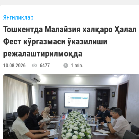
Янгиликлар
Тошкентда Малайзия халқаро Ҳалал
Фест кўргазмаси ўказилиши
режалаштирилмоқда
10.08.2026
6477
1 min.