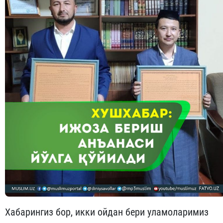
Хабарингиз бор, икки ойдан бери уламоларимиз