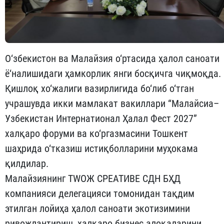
О‘збекистон ва Малайзия о‘ртасида ҳалол саноати
ё‘налишидаги ҳамкорлик янги босқичга чиқмоқда.
Қишлоқ хо‘жалиги вазирлигида бо‘либ о‘тган
учрашувда икки мамлакат вакиллари “Малайсиа–
Узбекистан Интернатионал Ҳалал Фест 2027”
халқаро форуми ва ко‘ргазмасини Тошкент
шаҳрида о‘тказиш истиқболларини муҳокама
қилдилар.
Малайзиянинг ТWОЖ CРEАТИВE СДН БҲД
компанияси делегацияси томонидан тақдим
этилган лойиҳа ҳалол саноати экотизимини
ривожлантириш, халқаро бизнес алоқаларини