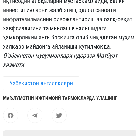
иқтисодий алоқаларни мустаҳкамлайди, балки
инвестицияларни жалб этиш, ҳалол саноати
инфратузилмасини ривожлантириш ва озиқ-овқат
хавфсизлигини та’минлаш ё‘налишидаги
ҳамкорликни янги босқичга олиб чиқадиган муҳим
халқаро майдонга айланиши кутилмоқда.
О‘збекистон мусулмонлари идораси Матбуот
хизмати
Ўзбекистон янгиликлари
МАЪЛУМОТНИ ИЖТИМОИЙ ТАРМОҚЛАРДА УЛАШИНГ