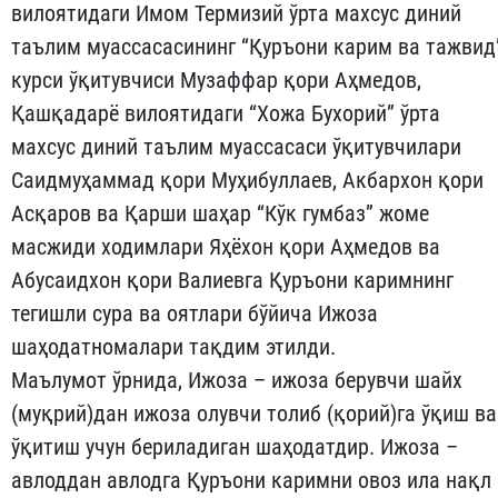
вилоятидаги Имом Термизий ўрта махсус диний
таълим муассасасининг “Қуръони карим ва тажвид
курси ўқитувчиси Музаффар қори Aҳмедов,
Қашқадарё вилоятидаги “Хожа Бухорий” ўрта
махсус диний таълим муассасаси ўқитувчилари
Саидмуҳаммад қори Муҳибуллаев, Акбархон қори
Асқаров ва Қарши шаҳар “Кўк гумбаз” жоме
масжиди ходимлари Яҳёхон қори Аҳмедов ва
Абусаидхон қори Валиевга Қуръони каримнинг
тегишли сура ва оятлари бўйича Ижоза
шаҳодатномалари тақдим этилди.
Маълумот ўрнида, Ижоза – ижоза берувчи шайх
(муқрий)дан ижоза олувчи толиб (қорий)га ўқиш ва
ўқитиш учун бериладиган шаҳодатдир. Ижоза –
авлоддан авлодга Қуръони каримни овоз ила нақл