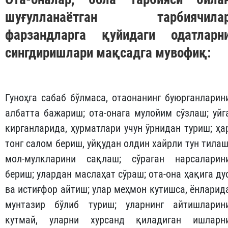
Ота-онанинг розилигини олишг
интилиш фазилати барч
фазилатларнинг негизи, борлиқдаг
ҳар қандай ҳақ-ҳуқуқларнинг кели
чиқадиган асосидир.
Ота-оналар, бола тарбияси била
шуғулланаётган тарбиячила
фарзандларга қуйидаги одатларн
сингдиришлари мақсадга мувофиқ:
Гуноҳга сабаб бўлмаса, отаонанинг буюрганларин