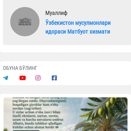
“Ислом нури” газетасининг 2026 йил 10-сонида
http://hidoyatuz.taplink.w
МАЪЛУМОТНИ ИЖТИМОИЙ ТАРМОҚЛАРДА УЛАШИНГ
Муаллиф
Ўзбекистон мусулмонлари
идораси Матбуот хизмати