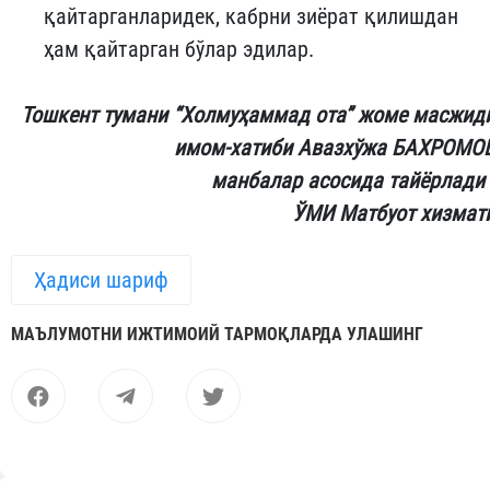
қайтарганларидек, кабрни зиёрат қилишдан
ҳам қайтарган бўлар эдилар.
Тошкент тумани “Холмуҳаммад ота” жоме масжид
имом-хатиби Авазхўжа БАХРОМО
манбалар асосида тайёрлад
ЎМИ Матбуот хизмат
Ҳадиси шариф
МАЪЛУМОТНИ ИЖТИМОИЙ ТАРМОҚЛАРДА УЛАШИНГ