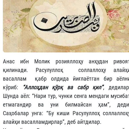
Анас ибн Молик розияллоҳу анҳудан ривоя
қилинади. Расулуллоҳ соллаллоҳу алайҳ
васаллам қабр олдида йиғлаётган бир аёлн
кўриб:
“
Аллоҳдан қўрқ ва сабр қил
”
, дедилар
Шунда аёл: “Нари тур, чунки сенга мендаги мусиба
етмагандир ва уни билмайсан ҳам”, деди
Саҳобалар унга: “Бу киши Расулуллоҳ соллаллоҳ
алайҳи васалламдирлар”, деб айтдилар.