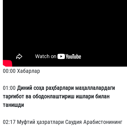
00:00 Хабарлар
01:00
Диний соҳа раҳбарлари маҳаллалардаги
тарғибот ва ободонлаштириш ишлари билан
танишди
02:17 Муфтий ҳазратлари Саудия Арабистонининг