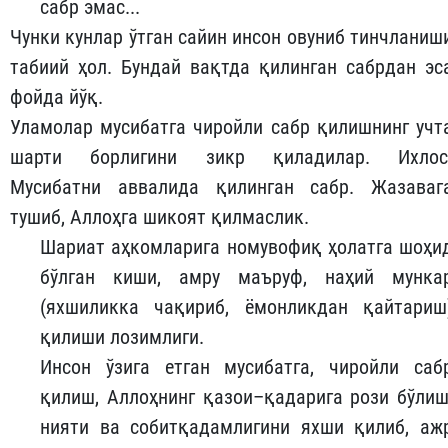
сабр эмас...
Чунки кунлар ўтган сайин инсон овуниб тинчланиш
табиий ҳол. Бундай вақтда қилинган сабрдан эс
фойда йўқ.
Уламолар мусибатга чиройли сабр қилишнинг учт
шарти борлигини зикр қиладилар. Ихлос
Мусибатни аввалида қилинган сабр. Жазаваг
тушиб, Аллоҳга шикоят қилмаслик.
Шариат аҳкомларига номувофиқ ҳолатга шоҳи
бўлган киши, амру маъруф, наҳий мунка
(яхшиликка чақириб, ёмонликдан қайтариш
қилиши лозимлиги.
Инсон ўзига етган мусибатга, чиройли саб
қилиш, Аллоҳнинг қазои–қадарига рози бўлиш
нияти ва собитқадамлигини яхши қилиб, аж