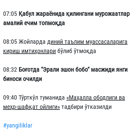
07:05
Қабул жараёнида қилингани мурожаатлар
амалий ечим топмоқда
08:05 Жойларда
диний таълим муассасаларига
кириш имтиҳонлари
бўлиб ўтмоқда
08:32
Боғотда "Эрали эшон бобо" масжиди янги
биноси очилди
09:40 Тўрткўл туманида
«Маҳалла ободлиги ва
меҳр-шафқат ойлиги»
тадбири ўтказилди
#yangiliklar