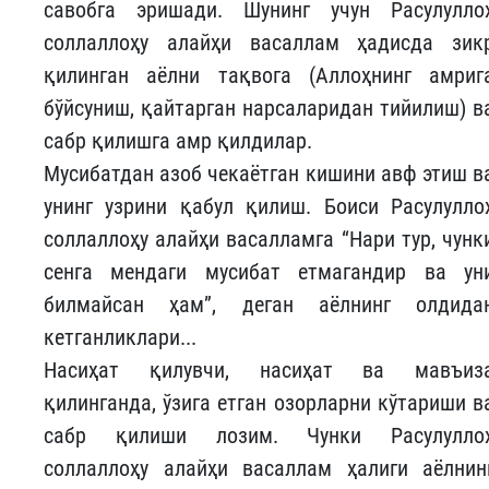
савобга эришади. Шунинг учун Расулулло
соллаллоҳу алайҳи васаллам ҳадисда зик
қилинган аёлни тақвога (Аллоҳнинг амриг
бўйсуниш, қайтарган нарсаларидан тийилиш) в
сабр қилишга амр қилдилар.
Мусибатдан азоб чекаётган кишини авф этиш в
унинг узрини қабул қилиш. Боиси Расулулло
соллаллоҳу алайҳи васалламга “Нари тур, чунк
сенга мендаги мусибат етмагандир ва ун
билмайсан ҳам”, деган аёлнинг олдида
кетганликлари...
Насиҳат қилувчи, насиҳат ва мавъиз
қилинганда, ўзига етган озорларни кўтариши в
сабр қилиши лозим. Чунки Расулулло
соллаллоҳу алайҳи васаллам ҳалиги аёлнин