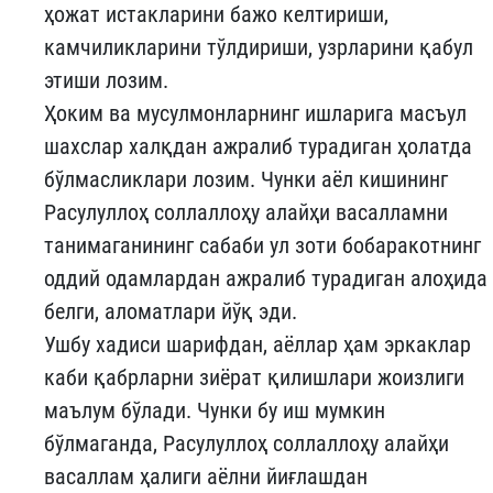
ҳожат истакларини бажо келтириши,
камчиликларини тўлдириши, узрларини қабул
этиши лозим.
Ҳоким ва мусулмонларнинг ишларига масъул
шахслар халқдан ажралиб турадиган ҳолатда
бўлмасликлари лозим. Чунки аёл кишининг
Расулуллоҳ соллаллоҳу алайҳи васалламни
танимаганининг сабаби ул зоти бобаракотнинг
оддий одамлардан ажралиб турадиган алоҳида
белги, аломатлари йўқ эди.
Ушбу хадиси шарифдан, аёллар ҳам эркаклар
каби қабрларни зиёрат қилишлари жоизлиги
маълум бўлади. Чунки бу иш мумкин
бўлмаганда, Расулуллоҳ соллаллоҳу алайҳи
васаллам ҳалиги аёлни йиғлашдан