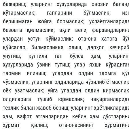
албатта бажариш; ота-онага мулойим сўзлаш; уйг
кирганларида, ҳурматлари учун ўрнидан туриш; ҳа
тонг салом бериш, уйқудан олдин хайрли тун тилаш
мол-мулкларини сақлаш; сўраган нарсаларин
бериш; улардан маслаҳат сўраш; ота-она ҳақига ду
ва истиғфор айтиш; улар меҳмон кутишса, ёнларид
мунтазир бўлиб туриш; уларнинг айтишларин
кутмай, уларни хурсанд қиладиган ишларн
бажариш; уларнинг ҳузурларида овозни балан
кўтармаслик; гапларини бўлмаслик; из
беришмаган жойга бормаслик; ухлаётганларид
безовта қилмаслик; аҳли аёли, фарзандларин
улардан устун қўймаслик; ота-она хатога йў
қўйсалар, билмасликка олиш, дарҳол кечириб
унутиш; кулгили гап бўлса ҳам, уларнин