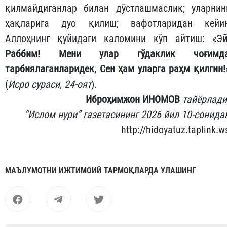
ҳузурларида ўзини тутиш; улар яхши кўрадига
таомни илиниш; улардан олдин таомга қў
чўзмаслик; уларнинг олдиларида чўзилиб ётмаслик
оёқ узатмаслик; уйга улардан олдин кирмаслик
олдиларига тушиб юрмаслик; чақирганларид
тезлик билан жавоб бериш; уларнинг ҳаётликларид
ҳам, вафот этганларидан кейин ҳам дўстларин
ҳурмат қилиш; ота-онасининг ҳурматин
қилмайдиганлар билан дўстлашмаслик; уларнин
ҳақларига дуо қилиш; вафотларидан кейи
Аллоҳнинг қуйидаги каломини кўп айтиш: «Э
й
Раббим! Мени улар гўдаклик чоғимд
тарбиялаганларидек, Сен ҳам уларга раҳм қилгин!
(
Исро сураси, 24-оят
).
Иброҳимжон ИНОМОВ
тайёрлади