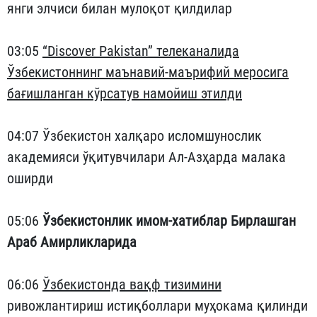
янги элчиси билан мулоқот қилдилар
03:05
“Discover Pakistan” телеканалида
Ўзбекистоннинг маънавий-маърифий меросига
бағишланган кўрсатув намойиш этилди
04:07 Ўзбекистон халқаро исломшунослик
академияси ўқитувчилари Ал-Азҳарда малака
оширди
05:06
Ўзбекистонлик имом-хатиблар Бирлашган
Араб Амирликларида
06:06
Ўзбекистонда вақф тизимини
ривожлантириш истиқболлари муҳокама қилинди