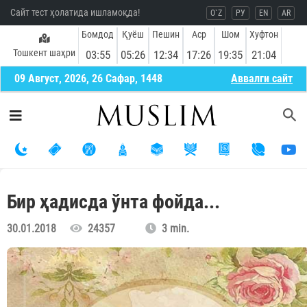
Сайт тест ҳолатида ишламоқда!
O`Z
РУ
EN
AR
Бомдод
Қуёш
Пешин
Аср
Шом
Хуфтон
Тошкент шаҳри
03:55
05:26
12:34
17:26
19:35
21:04
09 Август, 2026, 26 Сафар, 1448
Aввалги сайт
Бир ҳадисда ўнта фойда...
30.01.2018
24357
3 min.