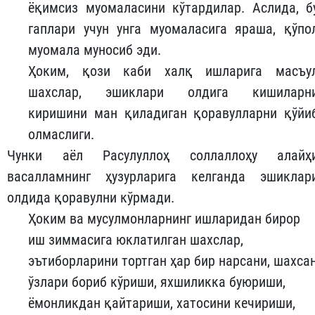
ёқимсиз муомаласини кўтардилар. Аслида, б
гаплари учун унга муомаласига яраша, қўпо
муомала муносиб эди.
Ҳоким, қози каби халқ ишларига масъу
шахслар, эшиклари олдига кишиларн
киришини ман қиладиган қоравулларни қўйи
олмаслиги.
Чунки аёл Расулуллоҳ соллаллоҳу алайҳ
васалламнинг ҳузурларига келганда эшиклар
олдида қоравулни кўрмади.
Ҳоким ва мусулмонларнинг ишларидан бирор
иш зиммасига юклатилган шахслар,
эътиборларини тортган ҳар бир нарсани, шахса
ўзлари бориб кўриши, яхшиликка буюриши,
ёмонликдан қайтариши, хатосини кечириши,