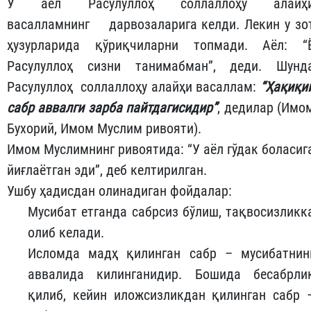
У аёл Расулуллоҳ соллаллоҳу алайҳ
васалламнинг дарвозаларига келди. Лекин у зо
ҳузурларида қўриқчиларни топмади. Аёл: “
Расулуллоҳ сизни танимабман”, деди. Шунд
Расулуллоҳ соллаллоҳу алайҳи васаллам:
“
Ҳақиқи
сабр аввалги зарба пайтдагисидир
”
, дедилар (Имо
Бухорий, Имом Муслим ривояти).
Имом Муслимнинг ривоятида: “У аёл гўдак боласиг
йиғлаётган эди”, деб келтирилган.
Ушбу ҳадисдан олинадиган фойдалар:
Мусибат етганда сабрсиз бўлиш, тақвосизликк
олиб келади.
Исломда мадҳ қилинган сабр – мусибатнин
аввалида килинганидир. Бошида бесабрли
қилиб, кейин иложсизликдан қилинган сабр 