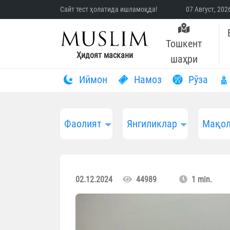
Сайт тест ҳолатида ишламоқда!
07 Август, 20
Тошкент
Ҳидоят маскани
шаҳри
Иймон
Намоз
Рўза
Фаолият
Янгиликлар
Мақол
02.12.2024
44989
1 min.