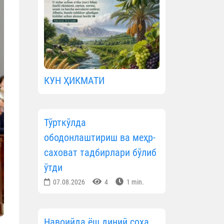
КУН ҲИКМАТИ
Тўрткўлда
ободонлаштириш ва меҳр-
саховат тадбирлари бўлиб
ўтди
07.08.2026
4
1 min.
Навоийда ёш диний соҳа