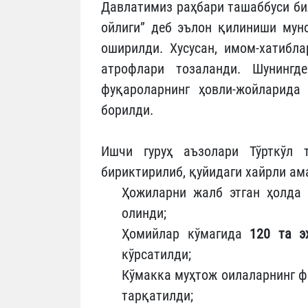
Давлатимиз раҳбари ташаббуси би
ойлиги” деб эълон қилиниши мун
оширилди. Хусусан, имом-хатибл
атрофлари тозаланди. Шунингде
фуқароларнинг ҳовли-жойларида
борилди.
Ишчи гуруҳ аъзолари Тўрткўл
бириктирилиб, қуйидаги хайрли ам
Ҳожиларни жалб этган ҳолда
олинди;
Ҳомийлар кўмагида
120 та э
кўрсатилди;
Кўмакка муҳтож оилаларнинг ф
тарқатилди;