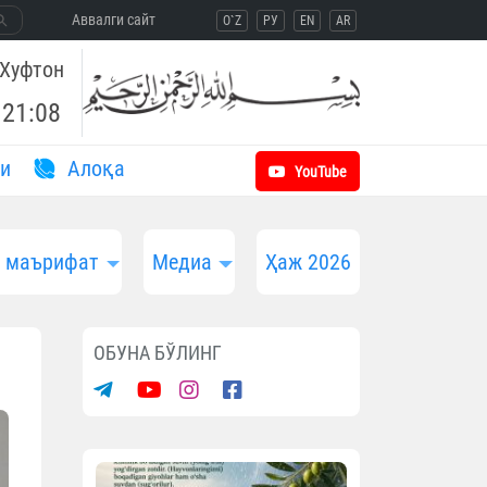
Aввалги сайт
O`Z
РУ
EN
AR
Хуфтон
21:08
и
Aлоқа
YouTube
и маърифат
Медиа
Ҳаж 2026
ОБУНА БЎЛИНГ