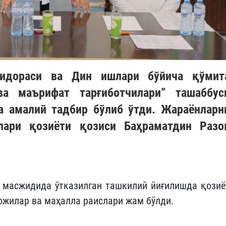
 идораси ва Дин ишлари бўйича қўмит
ва маърифат тарғиботчилари” ташаббус
а амалий тадбир бўлиб ўтди. Жараёнларн
лари қозиёти қозиси Баҳраматдин Разо
 масжидида ўтказилган ташкилий йиғилишда қозиё
ожилар ва маҳалла раислари жам бўлди.