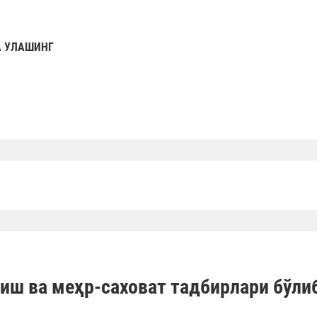
 УЛАШИНГ
иш ва меҳр-саховат тадбирлари бўли