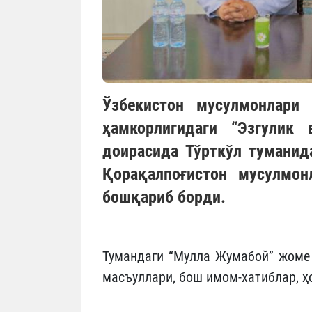
Ўзбекистон мусулмонлари
ҳамкорлигидаги “Эзгулик 
доирасида Тўрткўл туманид
Қорақалпоғистон мусулмон
бошқариб борди.
Тумандаги “Мулла Жумабой” жоме
масъуллари, бош имом-хатиблар, ҳ