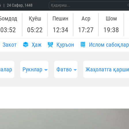
26 | 24 Сафар, 1448
Бомдод
Қуёш
Пешин
Аср
Шом
03:52
05:22
12:34
17:27
19:38
Закот
Ҳаж
Қуръон
Ислом сабоқлар
алар
Рукнлар
Фатво
Жаҳолатга қарш