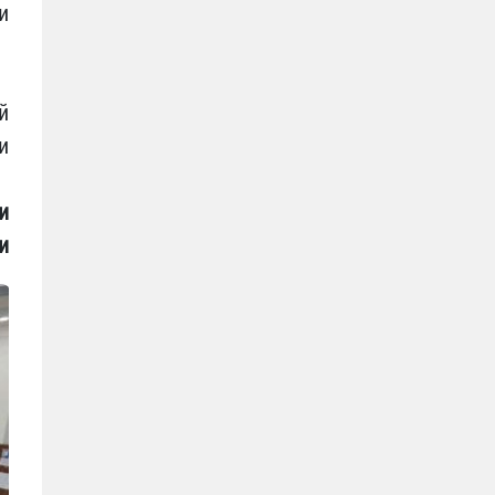
и
й
и
и
и