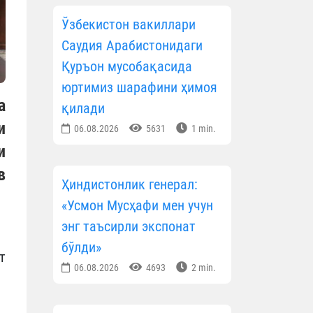
Ўзбекистон вакиллари
Саудия Арабистонидаги
Қуръон мусобақасида
юртимиз шарафини ҳимоя
а
қилади
и
06.08.2026
5631
1 min.
и
в
Ҳиндистонлик генерал:
«Усмон Мусҳафи мен учун
энг таъсирли экспонат
бўлди»
т
06.08.2026
4693
2 min.