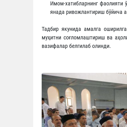
Имом-хатибларнинг фаолияти 
янада ривожлантириш бўйича а
Тадбир якунида амалга оширилга
муҳитни соғломлаштириш ва аҳоли
вазифалар белгилаб олинди.