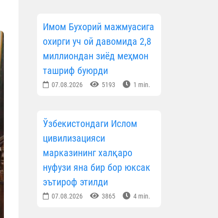
Имом Бухорий мажмуасига
охирги уч ой давомида 2,8
миллиондан зиёд меҳмон
ташриф буюрди
07.08.2026
5193
1 min.
Ўзбекистондаги Ислом
цивилизацияси
марказининг халқаро
нуфузи яна бир бор юксак
эътироф этилди
07.08.2026
3865
4 min.