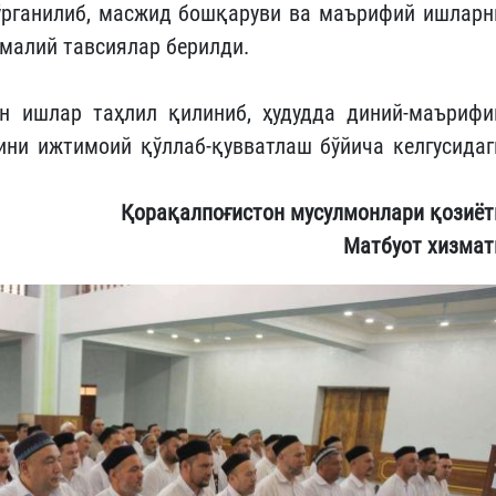
ўрганилиб, масжид бошқаруви ва маърифий ишларн
малий тавсиялар берилди.
н ишлар таҳлил қилиниб, ҳудудда диний-маърифи
ни ижтимоий қўллаб-қувватлаш бўйича келгусидаг
Қорақалпоғистон мусулмонлари қозиёт
Матбуот хизмат