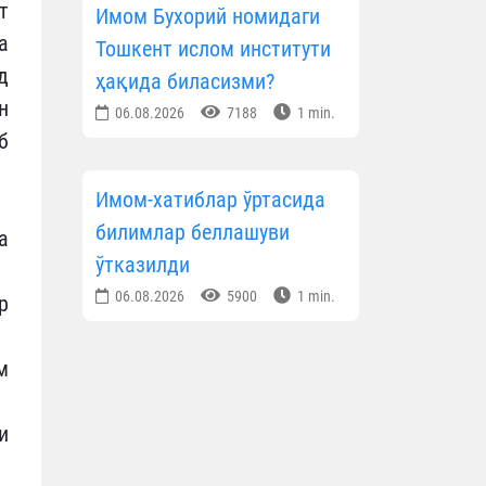
т
Имом Бухорий номидаги
а
Тошкент ислом институти
д
ҳақида биласизми?
н
06.08.2026
7188
1 min.
б
Имом-хатиблар ўртасида
билимлар беллашуви
а
ўтказилди
06.08.2026
5900
1 min.
р
м
и