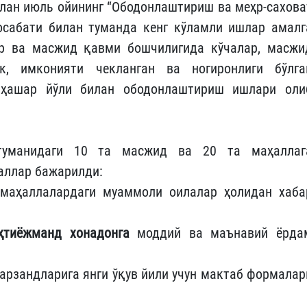
лан июль ойининг “Ободонлаштириш ва меҳр-сахова
осабати билан туманда кенг кўламли ишлар амалг
ар ва масжид қавми бошчилигида кўчалар, масжи
к, имконияти чекланган ва ногиронлиги бўлга
 ҳашар йўли билан ободонлаштириш ишлари оли
 туманидаги 10 та масжид ва 20 та маҳаллаг
аллар бажарилди:
 маҳаллалардаги муаммоли оилалар ҳолидан хаба
ҳтиёжманд хонадонга
моддий ва маънавий ёрда
арзандларига янги ўқув йили учун мактаб формалар