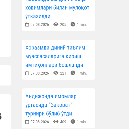
ходимлари билан мулоқот
ўтказилди
07.08.2026
205
1 min.
Хоразмда диний таълим
муассасаларига кириш
имтиҳонлари бошланди
07.08.2026
221
1 min.
Андижонда имомлар
ўртасида “Заковат”
турнири бўлиб ўтди
б
07.08.2026
409
1 min.