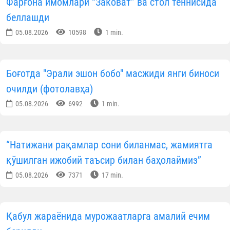
Фарғона имомлари “Заковат” ва стол теннисида
беллашди
05.08.2026
10598
1 min.
Боғотда "Эрали эшон бобо" масжиди янги биноси
очилди (фотолавҳа)
05.08.2026
6992
1 min.
“Натижани рақамлар сони биланмас, жамиятга
қўшилган ижобий таъсир билан баҳолаймиз”
05.08.2026
7371
17 min.
Қабул жараёнида мурожаатларга амалий ечим