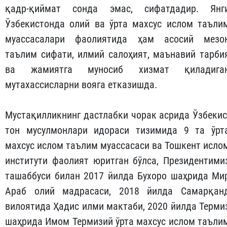
қадр-қиймат сонда эмас, сифатдадир. Янг
Ўзбекистонда олий ва ўрта махсус ислом таъли
муассасалари фаолиятида ҳам асосий мезо
таълим сифати, илмий салоҳият, маънавий тарби
ва жамиятга муносиб хизмат қиладига
мутахассисларни вояга етказишда.
Мустақилликнинг дастлабки чорак асрида Ўзбекис
тон мусулмонлари идораси тизимида 9 та ўрт
махсус ислом таълим муассасаси ва Тошкент исло
институти фаолият юритган бўлса, Президентими
ташаббуси билан 2017 йилда Бухоро шаҳрида Ми
Араб олий мад­расаси, 2018 йилда Самарқан
вилоятида Ҳадис илми мактаби, 2020 йилда Терми
шаҳрида Имом Термизий ўрта махсус ислом таъли