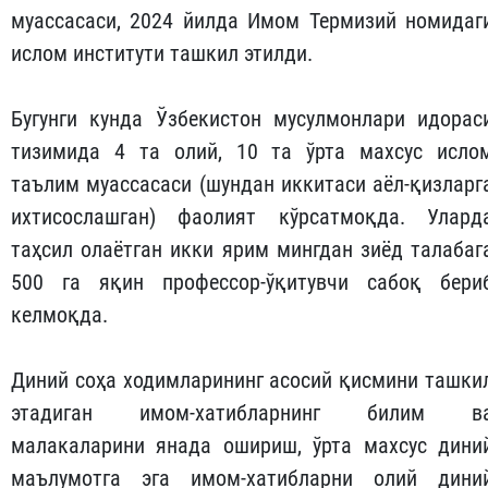
муассасаси, 2024 йилда Имом Термизий номидаг
ислом институти ташкил этилди.
Бугунги кунда Ўзбекистон мусулмонлари идорас
тизимида 4 та олий, 10 та ўрта махсус исло
таълим муассасаси (шундан иккитаси аёл-қизларг
ихтисослашган) фаолият кўрсатмоқда. Улард
таҳсил олаётган икки ярим мингдан зиёд талабаг
500 га яқин профессор-ўқитувчи сабоқ бери
келмоқда.
Диний соҳа ходимларининг асосий қисмини ташки
этадиган имом-хатибларнинг билим в
малакаларини янада ошириш, ўрта махсус дини
маълумотга эга имом-хатибларни олий дини