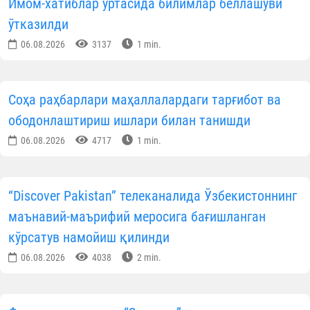
Имом-хатиблар ўртасида билимлар беллашуви
ўтказилди
06.08.2026
3137
1 min.
Соҳа раҳбарлари маҳаллалардаги тарғибот ва
ободонлаштириш ишлари билан танишди
06.08.2026
4717
1 min.
“Discover Pakistan” телеканалида Ўзбекистоннинг
маънавий-маърифий меросига бағишланган
кўрсатув намойиш қилинди
06.08.2026
4038
2 min.