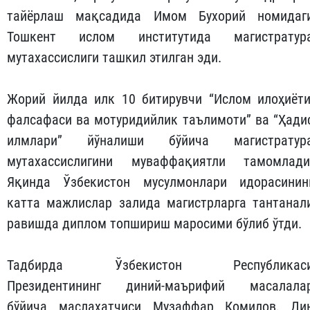
тайёрлаш мақсадида Имом Бухорий номидаг
Тошкент ислом институтида магистратур
мутахассислиги ташкил этилган эди.
Жорий йилда илк 10 битирувчи “Ислом илоҳиёти
фалсафаси ва мотуридийлик таълимоти” ва “Ҳади
илмлари” йўналиши бўйича магистратур
мутахассислигини муваффақиятли тамомлади
Яқинда Ўзбекистон мусулмонлари идорасинин
катта мажлислар залида магистрларга тантанал
равишда диплом топшириш маросими бўлиб ўтди.
Тадбирда Ўзбекистон Республикас
Президентининг диний-маърифий масалала
бўйича маслаҳатчиси Музаффар Комилов, Ди