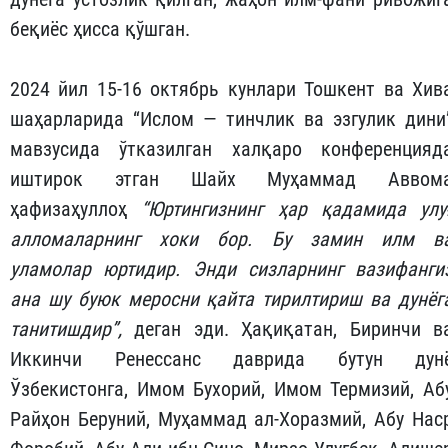
беқиёс ҳисса қўшган.
2024 йил 15-16 октябрь кунлари Тошкент ва Хив
шаҳарларида “Ислом — тинчлик ва эзгулик дини
мавзусида ўтказилган халқаро конференцияд
иштирок этган Шайх Муҳаммад Аввом
ҳафизаҳуллоҳ
“
Юртингизнинг
ҳар
қадамида
улу
алломаларнинг
хоки
бор
.
Бу
замин
илм
в
уламолар
юртидир
.
Энди
сизларнинг
вазифанги
ана
шу
буюк
мерос
ни
қайта
тирилтириш
ва
дунёг
танитишдир
”,
деган эди. Ҳақиқатан, Биринчи в
Иккинчи Ренессанс даврида бутун дун
Ўзбекистонга, Имом Бухорий, Имом Термизий, Аб
Райҳон Беруний, Муҳаммад ал-Хоразмий, Абу Нас