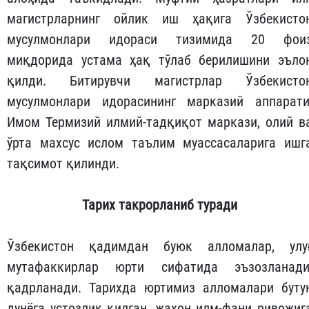
магистрларнинг ойлик иш ҳақига Ўзбекисто
мусулмонлари идораси тизимида 20 фои
миқдорида устама ҳақ тўлаб берилишини эъло
қилди. Битирувчи магистрлар Ўзбекисто
мусулмонлари идорасининг марказий аппарати
Имом Термизий илмий-тадқиқот маркази, олий в
ўрта махсус ислом таълим муассасаларига ишг
тақсимот қилинди.
Тарих
такрорланиб
туради
Ўзбекистон қадимдан буюк алломалар, улу
мутафаккирлар юрти сифатида эъзозланади
қадрланади. Тарихда юртимиз алломалари буту
дунёга устозлик қилган, жаҳон илм-фани ривожиг