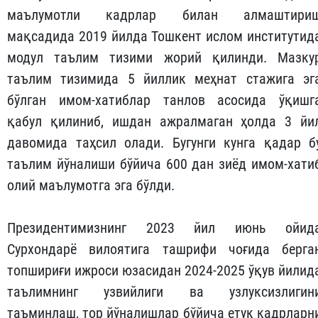
маълумотли кадрлар билан алмаштири
мақсадида 2019 йилда Тошкент ислом инс­титутид
модул таълим тизими жорий қилинди. Мазку
таълим тизимида 5 йиллик меҳнат стажига эг
бўлган имом-хатиблар танлов асосида ўқишг
қабул қилиниб, ишдан ажралмаган ҳолда 3 йи
давомида таҳсил олади. Бугунги кунга қадар б
таълим йўналиши бўйича 600 дан зиёд имом-хати
олий маълумотга эга бўлди.
Президентимизнинг 2023 йил июнь ойид
Сурхондарё вилоятига ташрифи чоғида берга
топшириғи ижроси юзасидан 2024-2025 ўқув йилид
таълимнинг узвийлиги ва узлуксизлигин
таъминлаш, тор йўналишлар бўйича етук кадрларн