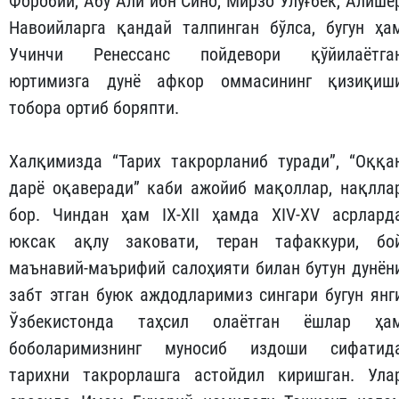
Форобий, Абу Али ибн Сино, Мирзо Улуғбек, Алише
Навоийларга қандай талпинган бўлса, бугун ҳа
Учинчи Ренессанс пойдевори қўйилаётга
юртимизга дунё афкор оммасининг қизиқиш
тобора ортиб боряпти.
Халқимизда “Тарих такрорланиб туради”, “Оққа
дарё оқаверади” каби ажойиб мақоллар, нақлла
бор. Чиндан ҳам IX-XII ҳамда XIV-XV асрлард
юксак ақлу заковати, теран тафаккури, бо
маънавий-маърифий салоҳияти билан бутун дунён
забт этган буюк аждодларимиз сингари бугун янг
Ўзбекистонда таҳсил олаётган ёшлар ҳа
боболаримизнинг муносиб издоши сифатид
тарихни такрорлашга астойдил киришган. Ула