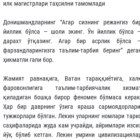
илк магистрлари таҳсилни тамомлади
Донишмандларнинг “Агар сизнинг режангиз би
йиллик бўлса — шоли экинг. Ўн йиллик бўлса 
дарахт ўтқазинг. Агар бир асрлик бўлса 
фарзандларингизга таълим-тарбия беринг” дега
ҳикматли гапи бор.
Жамият равнақига, Ватан тараққиётига, хал
фаровонлигига таълим-тарбиячалик хизма
қиладиган бошқа бирор феномен бўлмаса керак
Ҳар бир даврнинг ўзига яраша сармоядорлари
тужжорлари бўлган. Лекин уларнинг номлари тари
саҳифаларида жуда кам учрайди, айримлари изси
йўқ бўлиб кетган. Лекин умрини цивилизация­ла