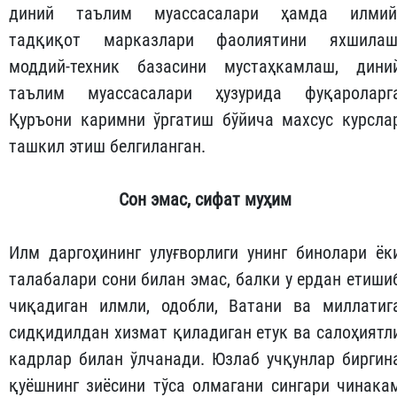
диний таълим муассасалари ҳамда илмий
тадқиқот марказлари фаолиятини яхшилаш
моддий-техник базасини мустаҳкамлаш, дини
таълим муассасалари ҳузурида фуқароларг
Қуръони каримни ўргатиш бўйича махсус курсла
ташкил этиш белгиланган.
Сон
эмас
,
сифат
муҳим
Илм даргоҳининг улуғворлиги унинг бинолари ёк
талабалари сони билан эмас, балки у ердан етиши
чиқадиган илмли, одобли, Ватани ва миллатиг
сидқидилдан хизмат қиладиган етук ва салоҳиятл
кадрлар билан ўлчанади. Юзлаб учқунлар биргин
қуёшнинг зиёсини тўса олмагани сингари чинака