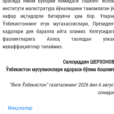
орасида Имом Бухорий номидаги Тошкент исло
институти магистратура йўналишини тамомлаган ў
нафар иқтидорли битирувчи ҳам бор. Уларн
Ўзбекистоннинг етук мутахассислари, Президен
кадрлари дея баралла айта оламиз. Келгусидаг
фаолиятларига Аллоҳ таолодан улка
муваффақиятлар тилаймиз.
Салоҳиддин ШЕРХОНОВ
Ўзбекистон мусулмонлари идораси бўлим бошлиғ
"Янги Ўзбекистон" газетасининг 2026 йил 6 авгус
сонида
Мақолалар