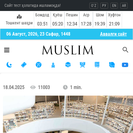
Сайт тест ҳолатида ишламоқда!
O`Z
РУ
EN
AR
Бомдод
Қуёш
Пешин
Аср
Шом
Хуфтон
Тошкент шаҳри
03:51
05:20
12:34
17:28
19:39
21:09
06 Август, 2026, 23 Сафар, 1448
Aввалги сайт
18.04.2025
11003
1 min.