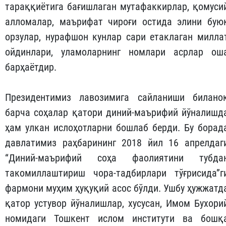
тараққиётига бағишлаган мутафаккирлар, қомуси
алломалар, маърифат чироғи остида элини бую
орзулар, нурафшон кунлар сари етаклаган милла
ойдинлари, уламоларнинг номлари асрлар ош
барҳаётдир.
Президентимиз лавозимига сайланиши билано
барча соҳалар қатори диний-маърифий йўналишд
ҳам улкан ислоҳотларни бошлаб берди. Бу борад
давлатимиз раҳбарининг 2018 йил 16 апрелдаг
“Диний-маърифий соҳа фаолиятини тубда
такомиллаштириш чора-тадбирлари тўғрисида”г
фармони муҳим ҳуқуқий асос бўлди. Ушбу ҳужжатд
қатор устувор йўналишлар, хусусан, Имом Бухори
номидаги Тошкент ислом институти ва бошқ