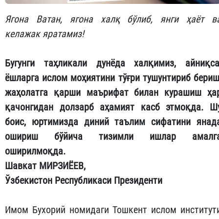
Ягона Ватан, ягона халқ бўлиб, янги ҳаёт в
келажак яратамиз!
Бугунги таҳликали дунёда халқимиз, айниқса
ёшларга ислом моҳиятини тўғри тушунтириб бериш
жаҳолатга қарши маърифат билан курашиш ҳа
қачонгидан долзарб аҳамият касб этмоқда. Ш
боис, юртимизда диний таълим сифатини янад
ошириш бўйича тизимли ишлар амалг
оширилмоқда.
Шавкат МИРЗИЁЕВ,
Ўзбекистон Республикаси Президенти
Имом Бухорий номидаги Тошкент ислом институт