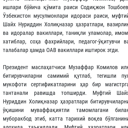
ишлари бўйича қўмита раиси Содиқжон Тошбоев
Ўзбекистон мусулмонлари идораси раиси, муфти
Шайх Нуриддин Холиқназар ҳазратлари, вазирли
ва идоралар вакиллари, таниқли уламолар, имом
хатиблар, соҳа фахрийлари, педагог-ўқитувчи в
талабалар ҳамда ОАВ вакиллари иштирок этди.
Президент маслаҳатчиси Музаффар Комилов ил
битирувчиларни самимий қутлаб, тегишли пу
мукофоти сертификатларини ҳар бир магистрг
тантанали равишда топширди. Муфтий Шай
Нуриддин Холиқназар ҳазратлари битирувчиларн
ўқишини муваффақиятли тамомлагани била
муборакбод этиб, катта тарихий воқеа бўлганин
алоҳида таъкидлади. Муфтий ҳазратлари ил