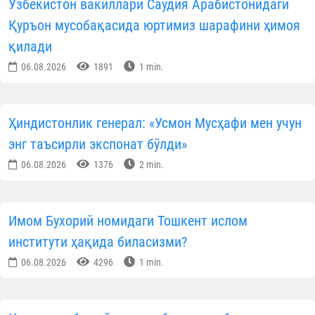
Ўзбекистон вакиллари Саудия Арабистонидаги
Қуръон мусобақасида юртимиз шарафини ҳимоя
қилади
06.08.2026
1891
1 min.
Ҳиндистонлик генерал: «Усмон Мусҳафи мен учун
энг таъсирли экспонат бўлди»
06.08.2026
1376
2 min.
Имом Бухорий номидаги Тошкент ислом
институти ҳақида биласизми?
06.08.2026
4296
1 min.