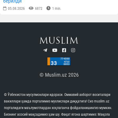
берилди
05.08.2026
6872
1 min.
© Muslim.uz 2026
© Ўзбекистон мусулмонлари идораси. Оммавий ахборот воситалари
вакиллари ҳамда порталимиз мухлислари диққатига! Сиз muslim.uz
порталидаги маълумотлардан хоҳлаганча фойдаланишингиз мумкин.
Бизнинг асосий мақсадимиз ҳам шу. Фақат ягона шартимиз: Мақола