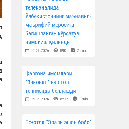
телеканалида
Ўзбекистоннинг маънавий-
маърифий меросига
р
бағишланган кўрсатув
,
намойиш қилинди
06.08.2026
890
2 min.
а
д
Фарғона имомлари
а
“Заковат” ва стол
теннисида беллашди
05.08.2026
8516
1 min.
а
р
Боғотда "Эрали эшон бобо"
а