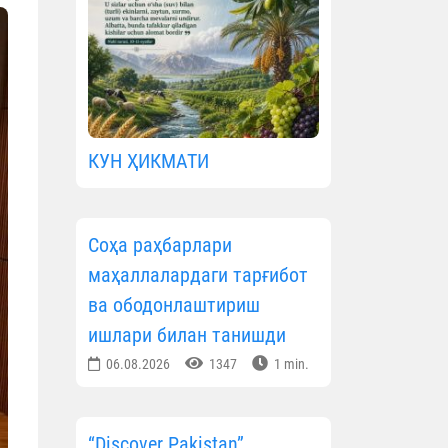
КУН ҲИКМАТИ
Соҳа раҳбарлари
маҳаллалардаги тарғибот
ва ободонлаштириш
ишлари билан танишди
06.08.2026
1347
1 min.
“Discover Pakistan”