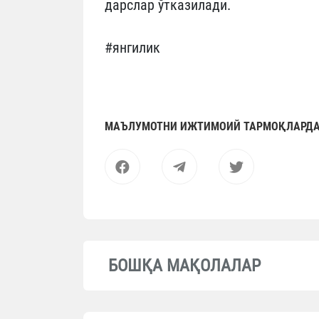
дарслар ўтказилади.
#янгилик
МАЪЛУМОТНИ ИЖТИМОИЙ ТАРМОҚЛАРДА
БОШҚА МАҚОЛАЛАР