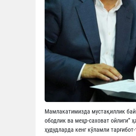
Мамлакатимизда мустақиллик байр
ободлик ва меҳр-саховат ойлиги” 
ҳудудларда кенг кўламли тарғибот