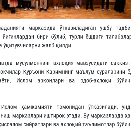
аданияти марказида ўтказиладиган ушбу тадби
йиғинлардан бири бўлиб, турли ёшдаги талабалар
а ўқитувчиларни жалб қилди.
натда мусулмоннинг ахлоқи» мавзусидаги саккизт
рокчилар Қуръони Каримнинг маълум сураларини ё
аёти, Ислом арконлари ва одоб-ахлоқи бўйич
 Ислом ҳамжамияти томонидан ўтказилади, унд
аниш марказлари иштирок этади. Бу марказларда ҳа
ҳиссалом сийратлари ва ахлоқий таълимотлар бўйич