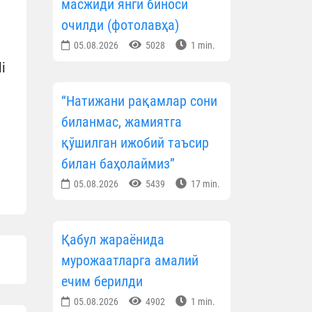
масжиди янги биноси
очилди (фотолавҳа)
05.08.2026
5028
1 min.
i
“Натижани рақамлар сони
биланмас, жамиятга
қўшилган ижобий таъсир
билан баҳолаймиз”
05.08.2026
5439
17 min.
Қабул жараёнида
мурожаатларга амалий
ечим берилди
05.08.2026
4902
1 min.