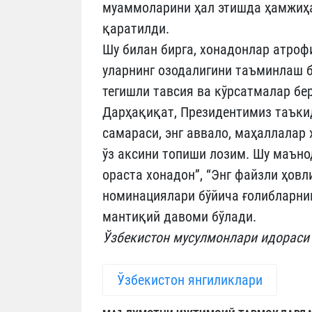
муаммоларини ҳал этишда ҳамжиҳа
қаратилди.
Шу билан бирга, хонадонлар атроф
уларнинг озодалигини таъминлаш 
тегишли тавсия ва кўрсатмалар бе
Дарҳақиқат, Президентимиз таъки
самараси, энг аввало, маҳаллалар
ўз аксини топиши лозим. Шу маъно
ораста хонадон”, “Энг файзли ҳовли
номинациялари бўйича ғолибларни
мантиқий давоми бўлади.
Ўзбекистон мусулмонлари идораси
Ўзбекистон янгиликлари