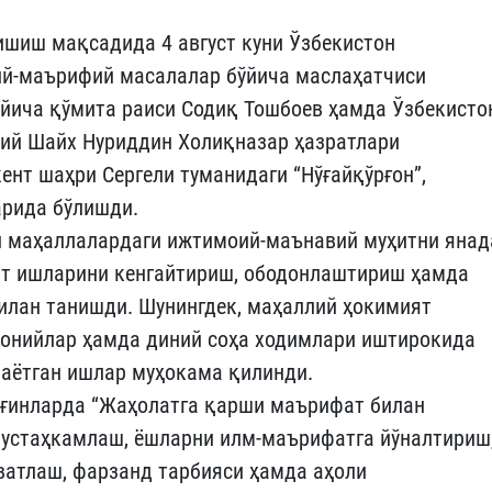
ишиш мақсадида 4 август куни Ўзбекистон
ий-маърифий масалалар бўйича маслаҳатчиси
йича қўмита раиси Содиқ Тошбоев ҳамда Ўзбекисто
тий Шайх Нуриддин Холиқназар ҳазратлари
нт шаҳри Сергели туманидаги “Нўғайқўрғон”,
арида бўлишди.
 маҳаллалардаги ижтимоий-маънавий муҳитни янад
ат ишларини кенгайтириш, ободонлаштириш ҳамда
илан танишди. Шунингдек, маҳаллий ҳокимият
уронийлар ҳамда диний соҳа ходимлари иштирокида
аётган ишлар муҳокама қилинди.
иғинларда “Жаҳолатга қарши маърифат билан
мустаҳкамлаш, ёшларни илм-маърифатга йўналтириш
ватлаш, фарзанд тарбияси ҳамда аҳоли