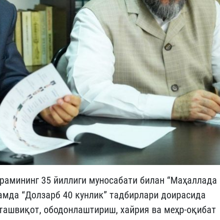
амининг 35 йиллиги муносабати билан “Маҳаллада
ҳамда “Долзарб 40 кунлик” тадбирлари доирасида
-ташвиқот, ободонлаштириш, хайрия ва меҳр-оқибат