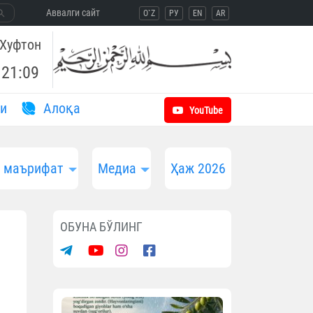
Aввалги сайт
O`Z
РУ
EN
AR
Хуфтон
21:09
и
Aлоқа
YouTube
и маърифат
Медиа
Ҳаж 2026
ОБУНА БЎЛИНГ