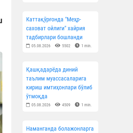
ш
Каттақўрғонда "Меҳр-
саховат ойлиги" хайрия
тадбирлари бошланди
05.08.2026
5502
1 min.
Қашқадарёда диний
таълим муассасаларига
кириш имтиҳонлари бўлиб
ўтмоқда
05.08.2026
4509
1 min.
Наманганда болажонларга