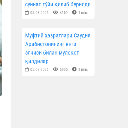
суннат тўйи қилиб берилди
05.08.2026
4169
1 min.
Муфтий ҳазратлари Саудия
Арабистонининг янги
элчиси билан мулоқот
қилдилар
05.08.2026
5935
1 min.