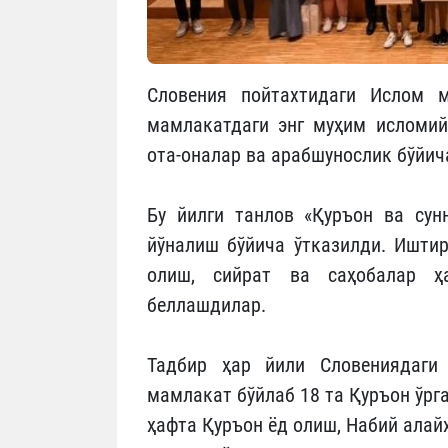
Словения пойтахтидаги Ислом м
мамлакатдаги энг муҳим исломий 
ота-оналар ва арабшунослик бўйич
Бу йилги танлов «Қуръон ва сун
йўналиш бўйича ўтказилди. Ишти
олиш, сийрат ва саҳобалар ҳ
беллашдилар.
Тадбир ҳар йили Словениядаги
мамлакат бўйлаб 18 та Қуръон ўрг
ҳафта Қуръон ёд олиш, Набий алай