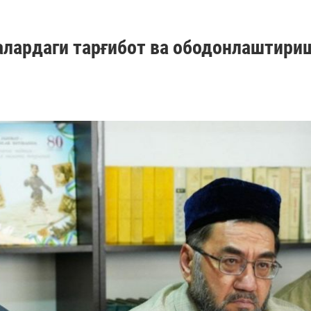
алардаги тарғибот ва ободонлаштири