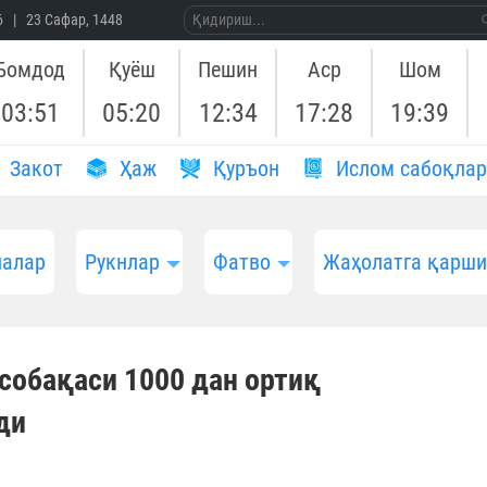
26 | 23 Сафар, 1448
Бомдод
Қуёш
Пешин
Аср
Шом
03:51
05:20
12:34
17:28
19:39
Закот
Ҳаж
Қуръон
Ислом сабоқлар
алар
Рукнлар
Фатво
Жаҳолатга қарш
собақаси 1000 дан ортиқ
ди