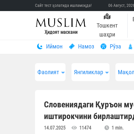
Сайт тест ҳолатида ишламоқда!
06 Август, 20
Тошкент
Ҳидоят маскани
шаҳри
Иймон
Намоз
Рўза
Фаолият
Янгиликлар
Мақол
Словениядаги Қуръон му
иштирокчини бирлаштир
14.07.2025
11474
1 min.