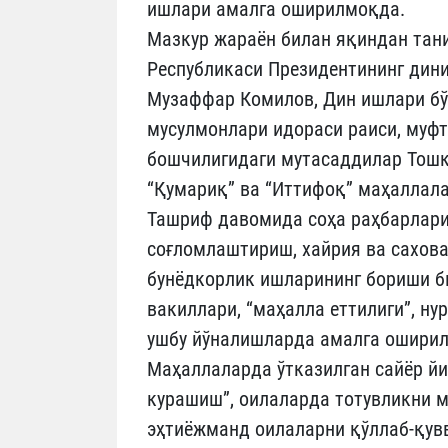
ишлари амалга оширилмоқда.
Мазкур жараён билан яқиндан тан
Республикаси Президентининг дин
Музаффар Комилов, Дин ишлари бў
мусулмонлари идораси раиси, муф
бошчилигидаги мутасаддилар Тошке
“Қумариқ” ва “Иттифоқ” маҳаллал
Ташриф давомида соҳа раҳбарлари
соғломлаштириш, хайрия ва сахов
бунёдкорлик ишларининг бориши б
вакиллари, “маҳалла еттилиги”, н
ушбу йўналишларда амалга оширил
Маҳаллаларда ўтказилган сайёр й
курашиш”, оилаларда тотувликни 
эҳтиёжманд оилаларни қўллаб-қув