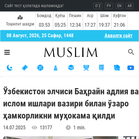
Сайт тест ҳолатида ишламоқда!
O`Z
РУ
EN
AR
Бомдод
Қуёш
Пешин
Аср
Шом
Хуфтон
Тошкент шаҳри
03:53
05:25
12:34
17:27
19:37
21:06
08 Август, 2026, 25 Сафар, 1448
Aввалги сайт
Ўзбекистон элчиси Баҳрайн адлия ва
ислом ишлари вазири билан ўзаро
ҳамкорликни муҳокама қилди
14.07.2025
13177
1 min.