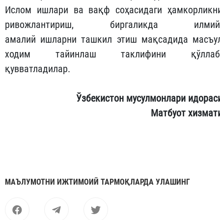
Ислом ишлари ва вақф соҳасидаги ҳамкорликн
ривожлантириш, биргаликда илмий
амалий ишларни ташкил этиш мақсадида масъу
ходим тайинлаш таклифини қўллаб
қувватладилар.
Ўзбекистон мусулмонлари идорас
Матбуот хизмат
МАЪЛУМОТНИ ИЖТИМОИЙ ТАРМОҚЛАРДА УЛАШИНГ