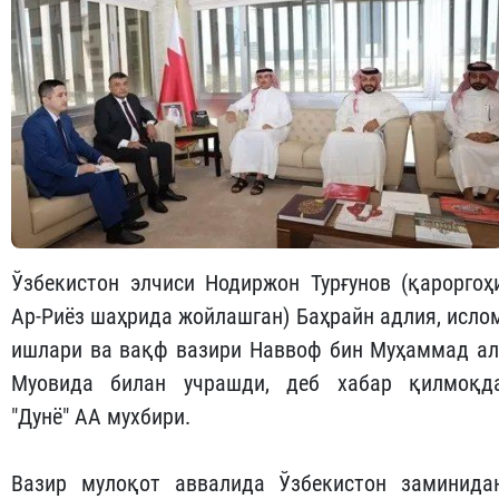
Ўзбекистон элчиси Нодиржон Турғунов (қароргоҳ
Ар-Риёз шаҳрида жойлашган) Баҳрайн адлия, исло
ишлари ва вақф вазири Наввоф бин Муҳаммад ал
Муовида билан учрашди, деб хабар қилмоқд
"Дунё" АА мухбири.
Вазир мулоқот аввалида Ўзбекистон заминида