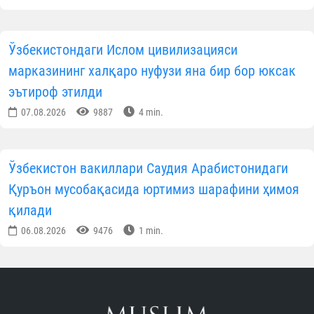
Ўзбекистондаги Ислом цивилизацияси
марказининг халқаро нуфузи яна бир бор юксак
эътироф этилди
07.08.2026
9887
4 min.
Ўзбекистон вакиллари Саудия Арабистонидаги
Қуръон мусобақасида юртимиз шарафини ҳимоя
қилади
06.08.2026
9476
1 min.