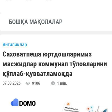
БОШҚА МАҚОЛАЛАР
Янгиликлар
Саховатпеша юртдошларимиз
масжидлар коммунал тўловларини
қўллаб-қувватламоқда
07.08.2026
9106
1 min.