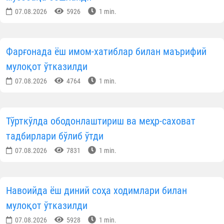
07.08.2026
5926
1 min.
Фарғонада ёш имом-хатиблар билан маърифий
мулоқот ўтказилди
07.08.2026
4764
1 min.
Тўрткўлда ободонлаштириш ва меҳр-саховат
тадбирлари бўлиб ўтди
07.08.2026
7831
1 min.
Навоийда ёш диний соҳа ходимлари билан
мулоқот ўтказилди
07.08.2026
5928
1 min.