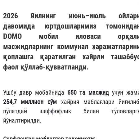
2026 йилнинг июнь–июль ойлар
давомида юртдошларимиз томонида
DOMO
мобил иловаси орқал
масжидларнинг коммунал харажатларин
қоплашга қаратилган хайрли ташаббу
фаол қўллаб-қувватланди.
Ушбу давр мобайнида
650 та масжид
учун жам
254,7 миллион сўм
хайрия маблағлари йиғилиб
пўлатдай шаффофлик билан тўловларг
йўналтирилди.
Сарфланган маблағлар тақсимоти: