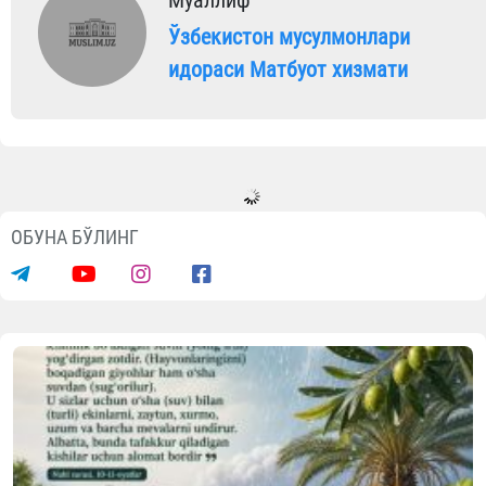
Ўзбекистон мусулмонлари
идораси Матбуот хизмати
ОБУНА БЎЛИНГ