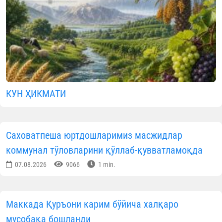
КУН ҲИКМАТИ
Саховатпеша юртдошларимиз масжидлар
коммунал тўловларини қўллаб-қувватламоқда
07.08.2026
9066
1 min.
Маккада Қуръони карим бўйича халқаро
мусобақа бошланди