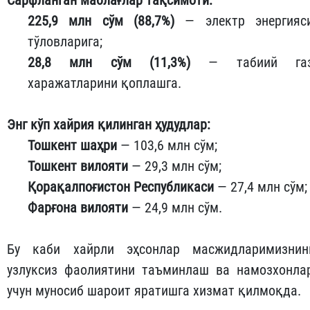
225,9 млн сўм (88,7%)
— электр энергияс
тўловларига;
28,8 млн сўм (11,3%)
— табиий га
харажатларини қоплашга.
Энг кўп хайрия қилинган ҳудудлар:
Тошкент шаҳри
— 103,6 млн сўм;
Тошкент вилояти
— 29,3 млн сўм;
Қорақалпоғистон Республикаси
— 27,4 млн сўм;
Фарғона вилояти
— 24,9 млн сўм.
Бу каби хайрли эҳсонлар масжидларимизнин
узлуксиз фаолиятини таъминлаш ва намозхонла
учун муносиб шароит яратишга хизмат қилмоқда.