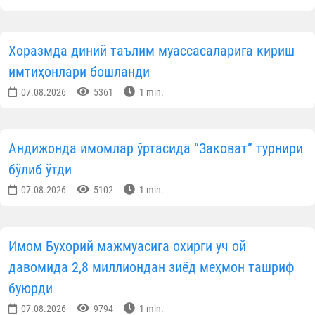
Хоразмда диний таълим муассасаларига кириш
имтиҳонлари бошланди
07.08.2026
5361
1 min.
Андижонда имомлар ўртасида “Заковат” турнири
бўлиб ўтди
07.08.2026
5102
1 min.
Имом Бухорий мажмуасига охирги уч ой
давомида 2,8 миллиондан зиёд меҳмон ташриф
буюрди
07.08.2026
9794
1 min.