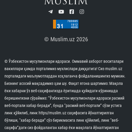
© Muslim.uz 2026
© Ўзбекистон мусулмонлари идораси. Оммавий ахборот воситалари
вакиллари ҳамда порталимиз мухлислари диққатига! Сиз muslim.uz
порталидаги маълумотлардан хоҳлаганча фойдаланишингиз мумкин.
Бизнинг асосий мақсадимиз ҳам шу. Фақат ягона шартимиз: Мақола
ёки хабарни ўз веб-саҳифангизда ёритишда қуйидаги кўринишда
беришингизни сўраймиз: “Ўзбекистон мусулмонлари идораси расмий
веб-портали хабар беради”, бунда “расмий веб-портали” сўзи устига
линк қўйилиб, линк https//muslim.uz саҳифасига йўналтирилган
бўлиши, “хабар беради” сўз бирикмасига линк қўйилиб, линк “веб-
саҳифа”даги сиз фойдаланган хабар ёки мақолага йўналтирилган