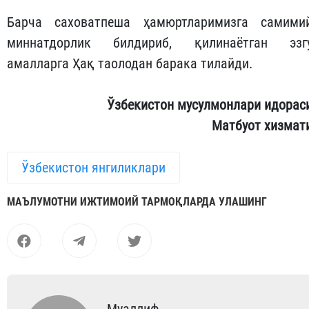
Барча саховатпеша ҳамюртларимизга самими
миннатдорлик билдириб, қилинаётган эзг
амалларга Ҳақ таолодан барака тилайди.
Ўзбекистон мусулмонлари идорас
Матбуот хизмат
Ўзбекистон янгиликлари
МАЪЛУМОТНИ ИЖТИМОИЙ ТАРМОҚЛАРДА УЛАШИНГ
Муаллиф