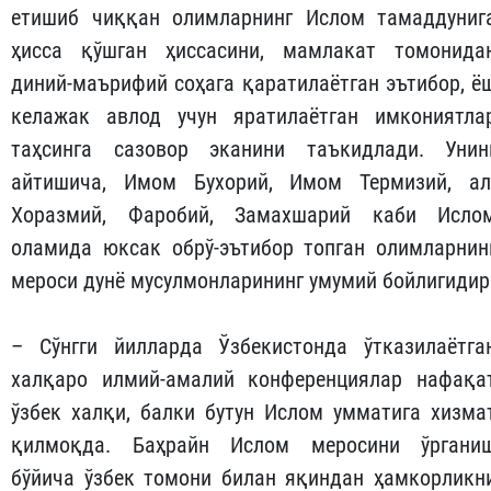
етишиб чиққан олимларнинг Ислом тамаддуниг
ҳисса қўшган ҳиссасини, мамлакат томонида
диний-маърифий соҳага қаратилаётган эътибор, ё
келажак авлод учун яратилаётган имкониятла
таҳсинга сазовор эканини таъкидлади. Унин
айтишича, Имом Бухорий, Имом Термизий, ал
Хоразмий, Фаробий, Замахшарий каби Исло
оламида юксак обрў-эътибор топган олимларнин
мероси дунё мусулмонларининг умумий бойлигидир
– Сўнгги йилларда Ўзбекистонда ўтказилаётга
халқаро илмий-амалий конференциялар нафақа
ўзбек халқи, балки бутун Ислом умматига хизма
қилмоқда. Баҳрайн Ислом меросини ўргани
бўйича ўзбек томони билан яқиндан ҳамкорликн