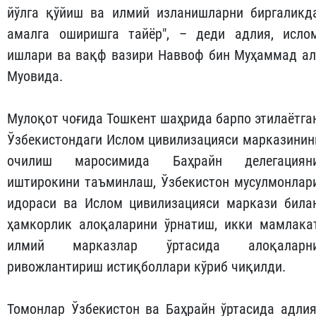
йўлга қўйиш ва илмий изланишларни биргаликд
амалга оширишга тайёр", – деди адлия, исло
ишлари ва вақф вазири Наввоф бин Муҳаммад ал
Муовида.
Мулоқот чоғида Тошкент шаҳрида барпо этилаётга
Ўзбекистондаги Ислом цивилизацияси марказинин
очилиш маросимида Баҳрайн делегациян
иштирокини таъминлаш, Ўзбекистон мусулмонлар
идораси ва Ислом цивилизацияси маркази била
ҳамкорлик алоқаларини ўрнатиш, икки мамлака
илмий марказлар ўртасида алоқаларн
ривожлантириш истиқболлари кўриб чиқилди.
Томонлар Ўзбекистон ва Баҳрайн ўртасида адлия