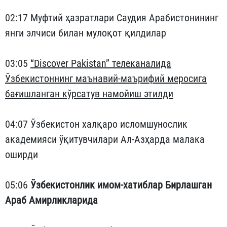
02:17 Муфтий ҳазратлари Саудия Арабистонининг
янги элчиси билан мулоқот қилдилар
03:05
“Discover Pakistan” телеканалида
Ўзбекистоннинг маънавий-маърифий меросига
бағишланган кўрсатув намойиш этилди
04:07 Ўзбекистон халқаро исломшунослик
академияси ўқитувчилари Ал-Азҳарда малака
оширди
05:06
Ўзбекистонлик имом-хатиблар Бирлашган
Араб Амирликларида