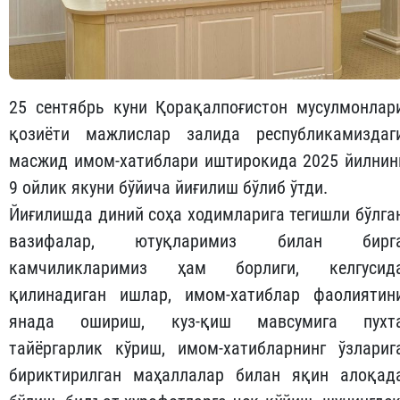
25 сентябрь куни Қорақалпоғистон мусулмонлар
қозиёти мажлислар залида республикамиздаг
масжид имом-хатиблари иштирокида 2025 йилнин
9 ойлик якуни бўйича йиғилиш бўлиб ўтди.
Йиғилишда диний соҳа ходимларига тегишли бўлга
вазифалар, ютуқларимиз билан бирг
камчиликларимиз ҳам борлиги, келгусид
қилинадиган ишлар, имом-хатиблар фаолиятин
янада ошириш, куз-қиш мавсумига пухт
тайёргарлик кўриш, имом-хатибларнинг ўзлариг
бириктирилган маҳаллалар билан яқин алоқад