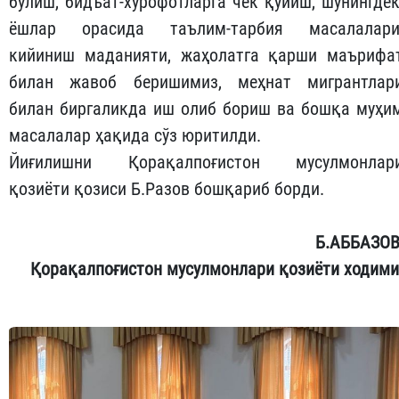
бўлиш, бидъат-хурофотларга чек қўйиш, шунингдек
ёшлар орасида таълим-тарбия масалалари
кийиниш маданияти, жаҳолатга қарши маърифа
билан жавоб беришимиз, меҳнат мигрантлар
билан биргаликда иш олиб бориш ва бошқа муҳи
масалалар ҳақида сўз юритилди.
Йиғилишни Қорақалпоғистон мусулмонлар
қозиёти қозиси Б.Разов бошқариб борди.
Б.АББАЗОВ
Қорақалпоғистон мусулмонлари қозиёти ходими