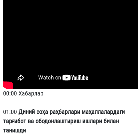
00:00 Хабарлар
01:00
Диний соҳа раҳбарлари маҳаллалардаги
тарғибот ва ободонлаштириш ишлари билан
танишди