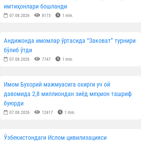
имтиҳонлари бошланди
07.08.2026
8173
1 min.
Андижонда имомлар ўртасида “Заковат” турнири
бўлиб ўтди
07.08.2026
7747
1 min.
Имом Бухорий мажмуасига охирги уч ой
давомида 2,8 миллиондан зиёд меҳмон ташриф
буюрди
07.08.2026
12417
1 min.
Ўзбекистондаги Ислом цивилизацияси