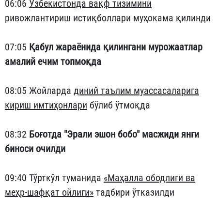
06:06
Ўзбекистонда вақф тизимини
ривожлантириш истиқболлари муҳокама қилинди
07:05
Қабул жараёнида қилингани мурожаатлар
амалий ечим топмоқда
08:05 Жойларда
диний таълим муассасаларига
кириш имтиҳонлари
бўлиб ўтмоқда
08:32
Боғотда "Эрали эшон бобо" масжиди янги
биноси очилди
09:40 Тўрткўл туманида
«Маҳалла ободлиги ва
меҳр-шафқат ойлиги»
тадбири ўтказилди