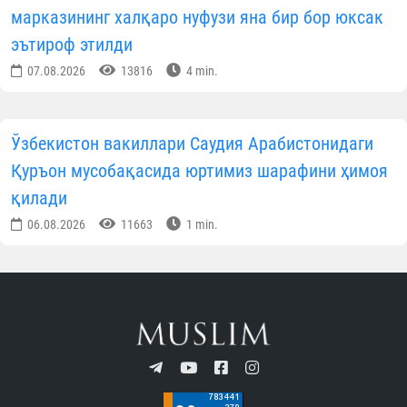
марказининг халқаро нуфузи яна бир бор юксак
эътироф этилди
07.08.2026
13816
4 min.
Ўзбекистон вакиллари Саудия Арабистонидаги
Қуръон мусобақасида юртимиз шарафини ҳимоя
қилади
06.08.2026
11663
1 min.