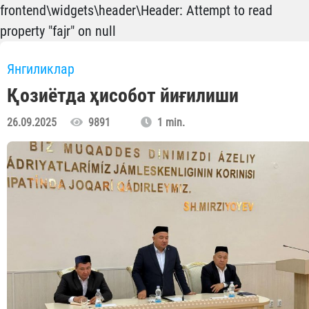
frontend\widgets\header\Header: Attempt to read
property "fajr" on null
Янгиликлар
Қозиётда ҳисобот йиғилиши
26.09.2025
9891
1 min.