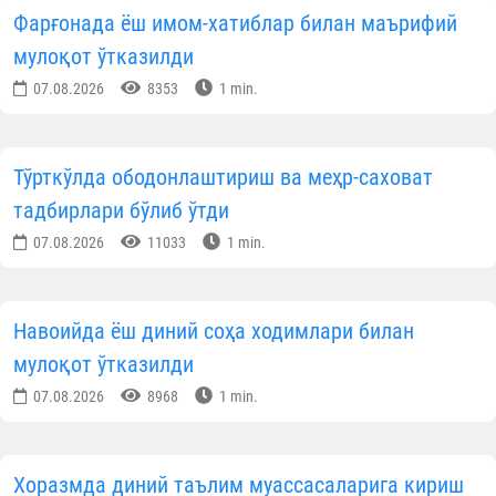
Фарғонада ёш имом-хатиблар билан маърифий
мулоқот ўтказилди
07.08.2026
8353
1 min.
Тўрткўлда ободонлаштириш ва меҳр-саховат
тадбирлари бўлиб ўтди
07.08.2026
11033
1 min.
Навоийда ёш диний соҳа ходимлари билан
мулоқот ўтказилди
07.08.2026
8968
1 min.
Хоразмда диний таълим муассасаларига кириш