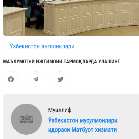
Ўзбекистон янгиликлари
МАЪЛУМОТНИ ИЖТИМОИЙ ТАРМОҚЛАРДА УЛАШИНГ
Муаллиф
Ўзбекистон мусулмонлари
идораси Матбуот хизмати