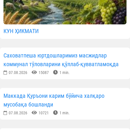
КУН ҲИКМАТИ
Саховатпеша юртдошларимиз масжидлар
коммунал тўловларини қўллаб-қувватламоқда
07.08.2026
15087
1 min.
Маккада Қуръони карим бўйича халқаро
мусобақа бошланди
07.08.2026
10721
1 min.