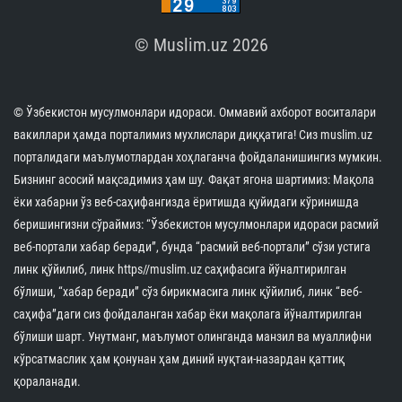
© Muslim.uz 2026
© Ўзбекистон мусулмонлари идораси. Оммавий ахборот воситалари
вакиллари ҳамда порталимиз мухлислари диққатига! Сиз muslim.uz
порталидаги маълумотлардан хоҳлаганча фойдаланишингиз мумкин.
Бизнинг асосий мақсадимиз ҳам шу. Фақат ягона шартимиз: Мақола
ёки хабарни ўз веб-саҳифангизда ёритишда қуйидаги кўринишда
беришингизни сўраймиз: “Ўзбекистон мусулмонлари идораси расмий
веб-портали хабар беради”, бунда “расмий веб-портали” сўзи устига
линк қўйилиб, линк https//muslim.uz саҳифасига йўналтирилган
бўлиши, “хабар беради” сўз бирикмасига линк қўйилиб, линк “веб-
саҳифа”даги сиз фойдаланган хабар ёки мақолага йўналтирилган
бўлиши шарт. Унутманг, маълумот олинганда манзил ва муаллифни
кўрсатмаслик ҳам қонунан ҳам диний нуқтаи-назардан қаттиқ
қораланади.