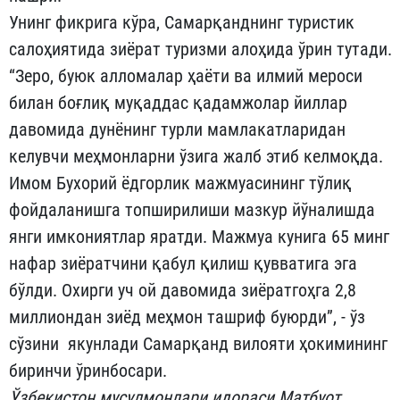
Унинг фикрига кўра, Самарқанднинг туристик
салоҳиятида зиёрат туризми алоҳида ўрин тутади.
“Зеро, буюк алломалар ҳаёти ва илмий мероси
билан боғлиқ муқаддас қадамжолар йиллар
давомида дунёнинг турли мамлакатларидан
келувчи меҳмонларни ўзига жалб этиб келмоқда.
Имом Бухорий ёдгорлик мажмуасининг тўлиқ
фойдаланишга топширилиши мазкур йўналишда
янги имкониятлар яратди. Мажмуа кунига 65 минг
нафар зиёратчини қабул қилиш қувватига эга
бўлди. Охирги уч ой давомида зиёратгоҳга 2,8
миллиондан зиёд меҳмон ташриф буюрди”, - ўз
сўзини якунлади Самарқанд вилояти ҳокимининг
биринчи ўринбосари.
Ўзбекистон мусулмонлари идораси Матбуот