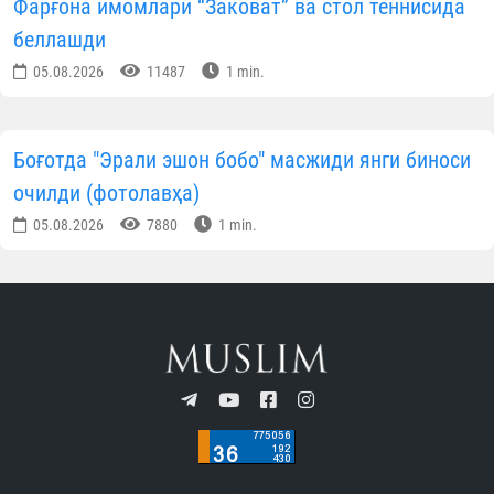
Фарғона имомлари “Заковат” ва стол теннисида
беллашди
05.08.2026
11487
1 min.
Боғотда "Эрали эшон бобо" масжиди янги биноси
очилди (фотолавҳа)
05.08.2026
7880
1 min.