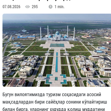
07.08.2026
295
1 min.
Бугун вилоятимизда туризм соҳасидаги асосий
мақсадлардан бири сайёҳлар сонини кўпайтириш
билан бирга, уларнинг ҳудудда қолиш муддатини