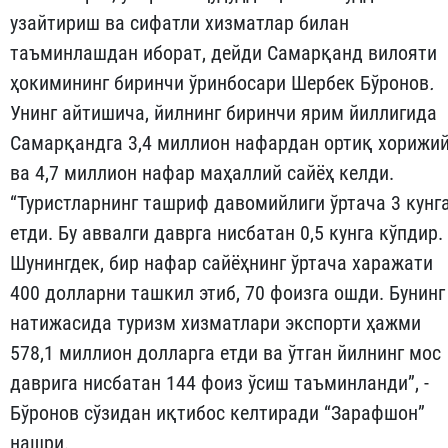
узайтириш ва сифатли хизматлар билан
таъминлашдан иборат, дейди Самарқанд вилояти
ҳокимининг биринчи ўринбосари Шербек Бўронов
.
Унинг айтишича, йилнинг биринчи ярим йиллигида
Самарқандга 3,4 миллион нафардан ортиқ хорижи
ва 4,7 миллион нафар маҳаллий сайёҳ келди.
“Туристларнинг ташриф давомийлиги ўртача 3 кунг
етди. Бу аввалги даврга нисбатан 0,5 кунга кўпдир.
Шунингдек, бир нафар сайёҳнинг ўртача харажати
400 долларни ташкил этиб, 70 фоизга ошди. Бунинг
натижасида туризм хизматлари экспорти ҳажми
578,1 миллион долларга етди ва ўтган йилнинг мос
даврига нисбатан 144 фоиз ўсиш таъминланди”, -
Бўронов сўзидан иқтибос келтиради “Зарафшон”
нашри.