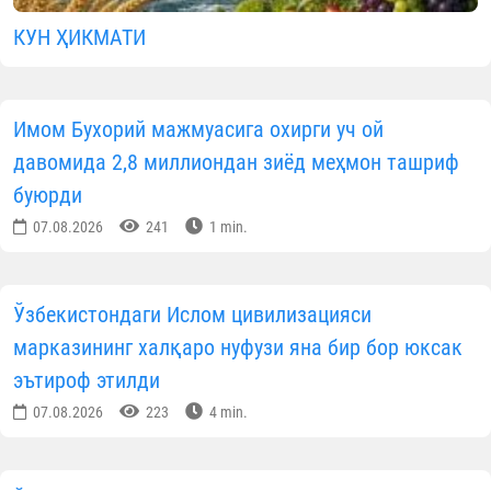
КУН ҲИКМАТИ
Имом Бухорий мажмуасига охирги уч ой
давомида 2,8 миллиондан зиёд меҳмон ташриф
буюрди
07.08.2026
241
1 min.
Ўзбекистондаги Ислом цивилизацияси
марказининг халқаро нуфузи яна бир бор юксак
эътироф этилди
07.08.2026
223
4 min.