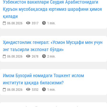
Ўзбекистон вакиллари Саудия Арабистонидаги
Қуръон мусобақасида юртимиз шарафини ҳимоя
қилади
06.08.2026
3517
1 min.
Ҳиндистонлик генерал: «Усмон Мусҳафи мен учун
энг таъсирли экспонат бўлди»
06.08.2026
2678
2 min.
Имом Бухорий номидаги Тошкент ислом
институти ҳақида биласизми?
06.08.2026
5352
1 min.