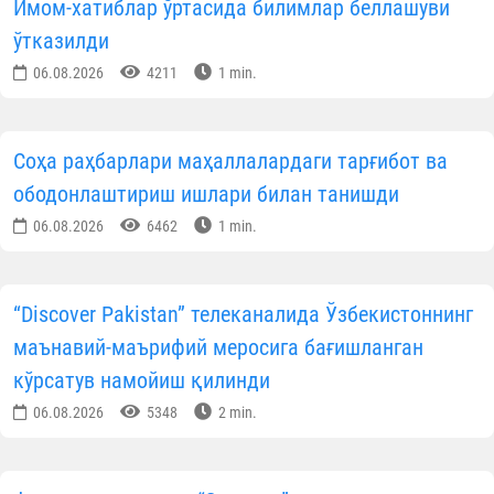
Имом-хатиблар ўртасида билимлар беллашуви
ўтказилди
06.08.2026
4211
1 min.
Соҳа раҳбарлари маҳаллалардаги тарғибот ва
ободонлаштириш ишлари билан танишди
06.08.2026
6462
1 min.
“Discover Pakistan” телеканалида Ўзбекистоннинг
маънавий-маърифий меросига бағишланган
кўрсатув намойиш қилинди
06.08.2026
5348
2 min.