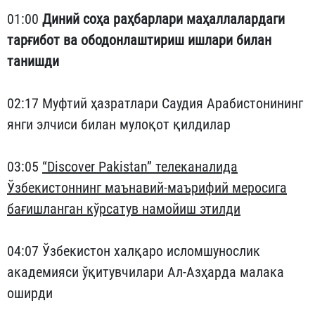
01:00
Диний соҳа раҳбарлари маҳаллалардаги
тарғибот ва ободонлаштириш ишлари билан
танишди
02:17 Муфтий ҳазратлари Саудия Арабистонининг
янги элчиси билан мулоқот қилдилар
03:05
“Discover Pakistan” телеканалида
Ўзбекистоннинг маънавий-маърифий меросига
бағишланган кўрсатув намойиш этилди
04:07 Ўзбекистон халқаро исломшунослик
академияси ўқитувчилари Ал-Азҳарда малака
оширди