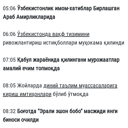
05:06
Ўзбекистонлик имом-хатиблар Бирлашган
Араб Амирликларида
06:06
Ўзбекистонда вақф тизимини
ривожлантириш истиқболлари муҳокама қилинди
07:05
Қабул жараёнида қилингани мурожаатлар
амалий ечим топмоқда
08:05 Жойларда
диний таълим муассасаларига
кириш имтиҳонлари
бўлиб ўтмоқда
08:32
Боғотда "Эрали эшон бобо" масжиди янги
биноси очилди