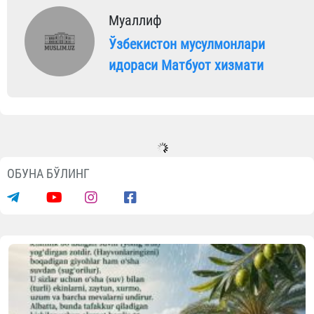
Муаллиф
Ўзбекистон мусулмонлари
идораси Матбуот хизмати
ОБУНА БЎЛИНГ