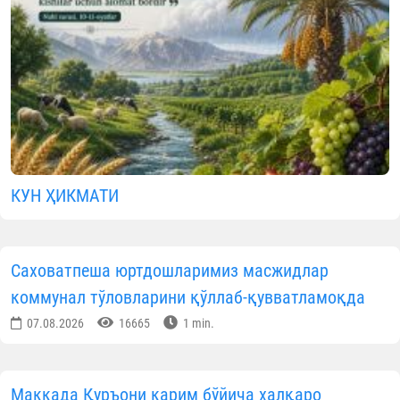
КУН ҲИКМАТИ
Саховатпеша юртдошларимиз масжидлар
коммунал тўловларини қўллаб-қувватламоқда
07.08.2026
16665
1 min.
Маккада Қуръони карим бўйича халқаро