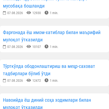
мусобақа бошланди
07.08.2026
12930
1 min.
Фарғонада ёш имом-хатиблар билан маърифий
мулоқот ўтказилди
07.08.2026
10107
1 min.
Тўрткўлда ободонлаштириш ва меҳр-саховат
тадбирлари бўлиб ўтди
07.08.2026
12472
1 min.
Навоийда ёш диний соҳа ходимлари билан
мулоқот ўтказилди