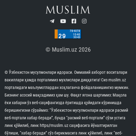
© Muslim.uz 2026
© Ўзбекистон мусулмонлари идораси. Оммавий ахборот воситалари
вакиллари ҳамда порталимиз мухлислари диққатига! Сиз muslim.uz
порталидаги маълумотлардан хоҳлаганча фойдаланишингиз мумкин.
Бизнинг асосий мақсадимиз ҳам шу. Фақат ягона шартимиз: Мақола
ёки хабарни ўз веб-саҳифангизда ёритишда қуйидаги кўринишда
беришингизни сўраймиз: “Ўзбекистон мусулмонлари идораси расмий
веб-портали хабар беради”, бунда “расмий веб-портали” сўзи устига
линк қўйилиб, линк https//muslim.uz саҳифасига йўналтирилган
бўлиши, “хабар беради” сўз бирикмасига линк қўйилиб, линк “веб-