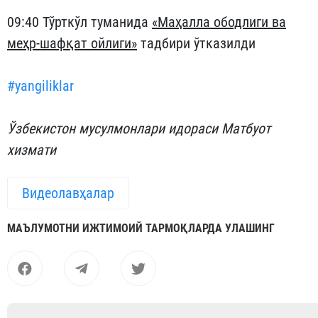
09:40 Тўрткўл туманида
«Маҳалла ободлиги ва
меҳр-шафқат ойлиги»
тадбири ўтказилди
#yangiliklar
Ўзбекистон мусулмонлари идораси Матбуот
хизмати
Видеолавҳалар
МАЪЛУМОТНИ ИЖТИМОИЙ ТАРМОҚЛАРДА УЛАШИНГ