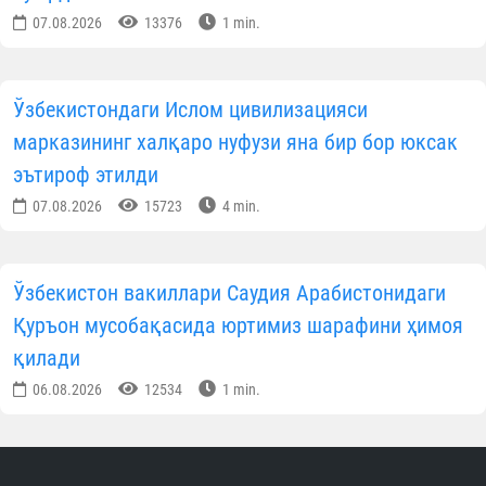
07.08.2026
13376
1 min.
Ўзбекистондаги Ислом цивилизацияси
марказининг халқаро нуфузи яна бир бор юксак
эътироф этилди
07.08.2026
15723
4 min.
Ўзбекистон вакиллари Саудия Арабистонидаги
Қуръон мусобақасида юртимиз шарафини ҳимоя
қилади
06.08.2026
12534
1 min.