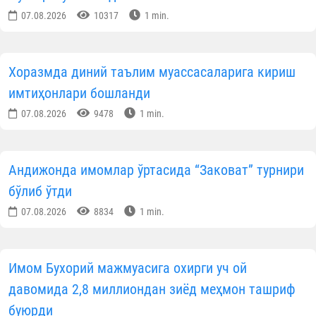
07.08.2026
10317
1 min.
Хоразмда диний таълим муассасаларига кириш
имтиҳонлари бошланди
07.08.2026
9478
1 min.
Андижонда имомлар ўртасида “Заковат” турнири
бўлиб ўтди
07.08.2026
8834
1 min.
Имом Бухорий мажмуасига охирги уч ой
давомида 2,8 миллиондан зиёд меҳмон ташриф
буюрди