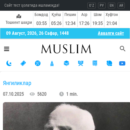
Сайт тест ҳолатида ишламоқда!
O`Z
РУ
EN
AR
Бомдод
Қуёш
Пешин
Аср
Шом
Хуфтон
Тошкент шаҳри
03:55
05:26
12:34
17:26
19:35
21:04
09 Август, 2026, 26 Сафар, 1448
Aввалги сайт
Янгиликлар
07.10.2025
5620
1 min.