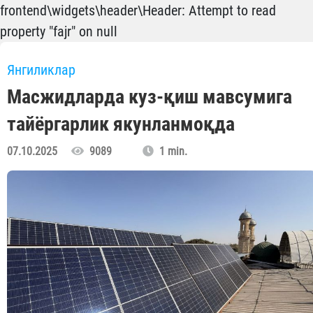
frontend\widgets\header\Header: Attempt to read
property "fajr" on null
Янгиликлар
Масжидларда куз-қиш мавсумига
тайёргарлик якунланмоқда
07.10.2025
9089
1 min.