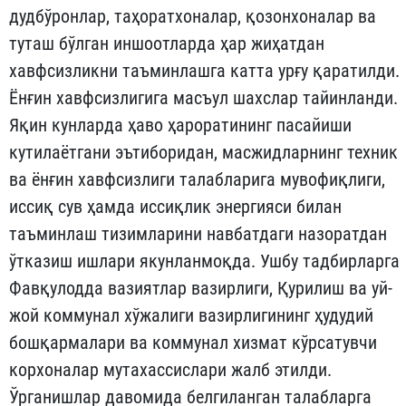
дудбўронлар, таҳоратхоналар, қозонхоналар ва
туташ бўлган иншоотларда ҳар жиҳатдан
хавфсизликни таъминлашга катта урғу қаратилди.
Ёнғин хавфсизлигига масъул шахслар тайинланди.
Яқин кунларда ҳаво ҳароратининг пасайиши
кутилаётгани эътиборидан, масжидларнинг техник
ва ёнғин хавфсизлиги талабларига мувофиқлиги,
иссиқ сув ҳамда иссиқлик энергияси билан
таъминлаш тизимларини навбатдаги назоратдан
ўтказиш ишлари якунланмоқда. Ушбу тадбирларга
Фавқyлодда вазиятлар вазирлиги, Қурилиш ва уй-
жой коммунал хўжалиги вазирлигининг ҳудудий
бошқармалари ва коммунал хизмат кўрсатувчи
корхоналар мутахассислари жалб этилди.
Ўрганишлар давомида белгиланган талабларга