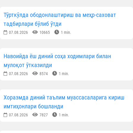
Тўрткўлда ободонлаштириш ва меҳр-саховат
тадбирлари бўлиб ўтди
07.08.2026
10665
1 min.
Навоийда ёш диний соҳа ходимлари билан
мулоқот ўтказилди
07.08.2026
8574
1 min.
Хоразмда диний таълим муассасаларига кириш
имтиҳонлари бошланди
07.08.2026
7827
1 min.