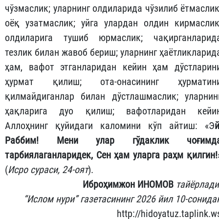
чўзмаслик; уларнинг олдиларида чўзилиб ётмаслик
оёқ узатмаслик; уйга улардан олдин кирмаслик
олдиларига тушиб юрмаслик; чақирганларид
тезлик билан жавоб бериш; уларнинг ҳаётликларид
ҳам, вафот этганларидан кейин ҳам дўстларин
ҳурмат қилиш; ота-онасининг ҳурматин
қилмайдиганлар билан дўстлашмаслик; уларнин
ҳақларига дуо қилиш; вафотларидан кейи
Аллоҳнинг қуйидаги каломини кўп айтиш: «Э
й
Раббим! Мени улар гўдаклик чоғимд
тарбиялаганларидек, Сен ҳам уларга раҳм қилгин!
(
Исро сураси, 24-оят
).
Иброҳимжон ИНОМОВ
тайёрлади
“Ислом нури” газетасининг 2026 йил 10-сонида
http://hidoyatuz.taplink.w