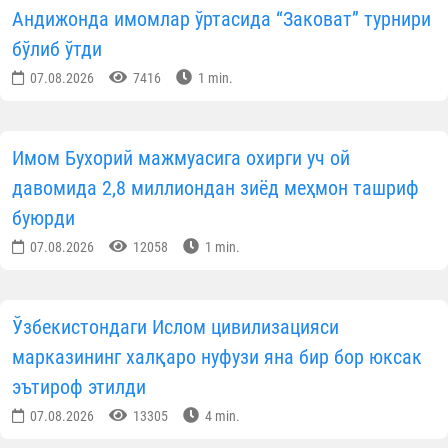
Андижонда имомлар ўртасида “Заковат” турнири
бўлиб ўтди
07.08.2026
7416
1 min.
Имом Бухорий мажмуасига охирги уч ой
давомида 2,8 миллиондан зиёд меҳмон ташриф
буюрди
07.08.2026
12058
1 min.
Ўзбекистондаги Ислом цивилизацияси
марказининг халқаро нуфузи яна бир бор юксак
эътироф этилди
07.08.2026
13305
4 min.