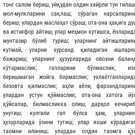
тонг салом бериш, уйқудан олдин хайрли тун тилаш
мол-мулкларини сақлаш; сўраган нарсаларин
бериш; улардан маслаҳат сўраш; ота-она ҳақига ду
ва истиғфор айтиш; улар меҳмон кутишса, ёнларид
мунтазир бўлиб туриш; уларнинг айтишларин
кутмай, уларни хурсанд қиладиган ишларн
бажариш; уларнинг ҳузурларида овозни балан
кўтармаслик; гапларини бўлмаслик; из
беришмаган жойга бормаслик; ухлаётганларид
безовта қилмаслик; аҳли аёли, фарзандларин
улардан устун қўймаслик; ота-она хатога йў
қўйсалар, билмасликка олиш, дарҳол кечириб
унутиш; кулгили гап бўлса ҳам, уларнин
ҳузурларида ўзини тутиш; улар яхши кўрадига
таомни илиниш; улардан олдин таомга қў