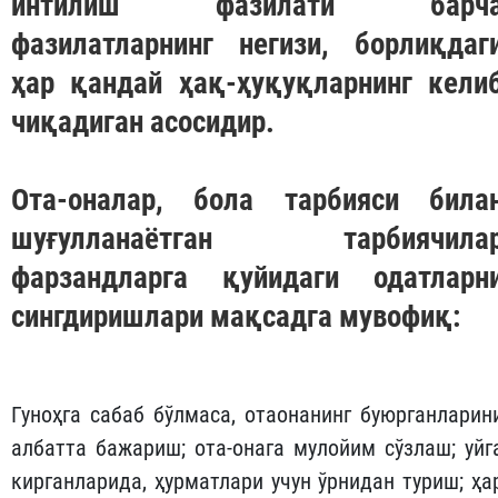
интилиш фазилати барч
фазилатларнинг негизи, борлиқдаг
ҳар қандай ҳақ-ҳуқуқларнинг кели
чиқадиган асосидир.
Ота-оналар, бола тарбияси била
шуғулланаётган тарбиячила
фарзандларга қуйидаги одатларн
сингдиришлари мақсадга мувофиқ:
Гуноҳга сабаб бўлмаса, отаонанинг буюрганларин
албатта бажариш; ота-онага мулойим сўзлаш; уйг
кирганларида, ҳурматлари учун ўрнидан туриш; ҳа