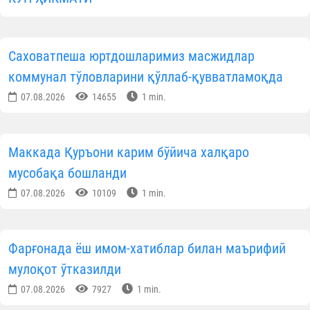
Саховатпеша юртдошларимиз масжидлар
коммунал тўловларини қўллаб-қувватламоқда
07.08.2026
14655
1 min.
Маккада Қуръони карим бўйича халқаро
мусобақа бошланди
07.08.2026
10109
1 min.
Фарғонада ёш имом-хатиблар билан маърифий
мулоқот ўтказилди
07.08.2026
7927
1 min.