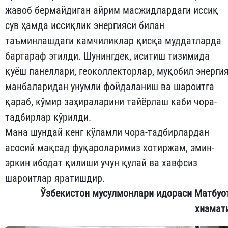
жавоб бермайдиган айрим масжидлардаги иссиқ
сув ҳамда иссиқлик энергияси билан
таъминлашдаги камчиликлар қисқа муддатларда
бартараф этилди. Шунингдек, иситиш тизимида
қуёш панеллари, геоколлекторлар, муқобил энерги
манбаларидан унумли фойдаланиш ва шароитга
қараб, кўмир заҳираларини тайёрлаш каби чора-
тадбирлар кўрилди.
Мана шундай кенг кўламли чора-тадбирлардан
асосий мақсад фуқароларимиз хотиржам, эмин-
эркин ибодат қилиши учун қулай ва хавфсиз
шароитлар яратишдир.
Ўзбекистон мусулмонлари идораси Матбуо
хизмат