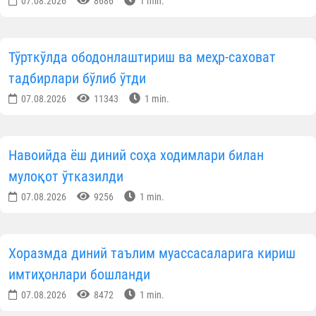
июль ойлари давомида юртдошларими
томонидан
DOMO
мобил иловаси орқал
масжидларнинг коммунал харажатларин
қоплашга қаратилган хайрли ташаббу
фаол қўллаб-қувватланди.
Ушбу давр мобайнида
650 та масжид
учун жам
254,7 миллион сўм
хайрия маблағлари йиғилиб
пўлатдай шаффофлик билан тўловларг
йўналтирилди.
Сарфланган маблағлар тақсимоти:
225,9 млн сўм (88,7%)
— электр энергияс
тўловларига;