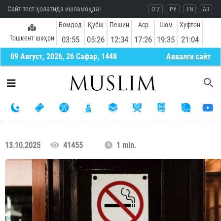
Сайт тест ҳолатида ишламоқда!
O`Z
РУ
EN
AR
Бомдод
Қуёш
Пешин
Аср
Шом
Хуфтон
Тошкент шаҳри
03:55
05:26
12:34
17:26
19:35
21:04
09 Август, 2026, 26 Сафар, 1448
Aввалги сайт
13.10.2025
41455
1 min.