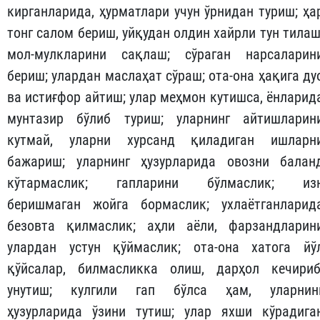
кирганларида, ҳурматлари учун ўрнидан туриш; ҳа
тонг салом бериш, уйқудан олдин хайрли тун тилаш
мол-мулкларини сақлаш; сўраган нарсаларин
бериш; улардан маслаҳат сўраш; ота-она ҳақига ду
ва истиғфор айтиш; улар меҳмон кутишса, ёнларид
мунтазир бўлиб туриш; уларнинг айтишларин
кутмай, уларни хурсанд қиладиган ишларн
бажариш; уларнинг ҳузурларида овозни балан
кўтармаслик; гапларини бўлмаслик; из
беришмаган жойга бормаслик; ухлаётганларид
безовта қилмаслик; аҳли аёли, фарзандларин
улардан устун қўймаслик; ота-она хатога йў
қўйсалар, билмасликка олиш, дарҳол кечириб
унутиш; кулгили гап бўлса ҳам, уларнин
ҳузурларида ўзини тутиш; улар яхши кўрадига