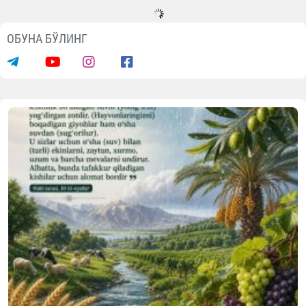
Янгиликлар
Саховатпеша юртдошларимиз
масжидлар коммунал тўловларини
қўллаб-қувватламоқда
07.08.2026
15405
1 min.