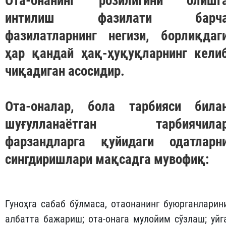
Ота-онанинг розилигини олишг
интилиш фазилати барч
фазилатларнинг негизи, борлиқдаг
ҳар қандай ҳақ-ҳуқуқларнинг кели
чиқадиган асосидир.
Ота-оналар, бола тарбияси била
шуғулланаётган тарбиячила
фарзандларга қуйидаги одатларн
сингдиришлари мақсадга мувофиқ:
Гуноҳга сабаб бўлмаса, отаонанинг буюрганларин
албатта бажариш; ота-онага мулойим сўзлаш; уйг