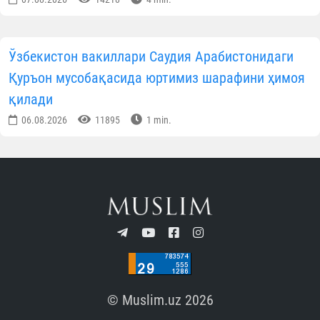
амалларга Ҳақ таолодан барака тилайди.
Ўзбекистон мусулмонлари идорас
Матбуот хизмат
Ўзбекистон янгиликлари
МАЪЛУМОТНИ ИЖТИМОИЙ ТАРМОҚЛАРДА УЛАШИНГ
Муаллиф
Ўзбекистон мусулмонлари
идораси Матбуот хизмати