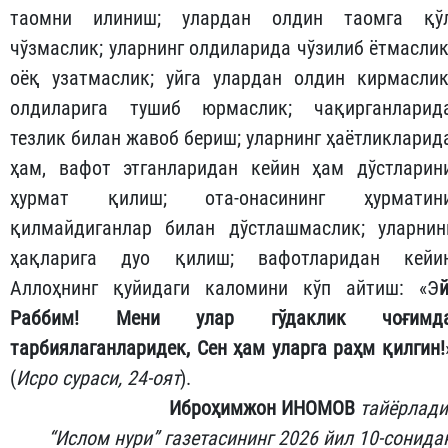
таомни илиниш; улардан олдин таомга қў
чўзмаслик; уларнинг олдиларида чўзилиб ётмаслик
оёқ узатмаслик; уйга улардан олдин кирмаслик
олдиларига тушиб юрмаслик; чақирганларид
тезлик билан жавоб бериш; уларнинг ҳаётликларид
ҳам, вафот этганларидан кейин ҳам дўстларин
ҳурмат қилиш; ота-онасининг ҳурматин
қилмайдиганлар билан дўстлашмаслик; уларнин
ҳақларига дуо қилиш; вафотларидан кейи
Аллоҳнинг қуйидаги каломини кўп айтиш: «Э
й
Раббим! Мени улар гўдаклик чоғимд
тарбиялаганларидек, Сен ҳам уларга раҳм қилгин!
(
Исро сураси, 24-оят
).
Иброҳимжон ИНОМОВ
тайёрлади
“Ислом нури” газетасининг 2026 йил 10-сонида