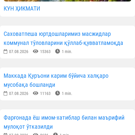
Ўзбекистон мусулмонлари идорас
Масжидлар билан ишлаш бўлиминин
маълумотига кўра, 2026 йилнинг июнь