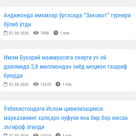
28,8 млн сўм (11,3%)
— табиий га
харажатларини қоплашга.
Энг кўп хайрия қилинган ҳудудлар:
Тошкент шаҳри
— 103,6 млн сўм;
Тошкент вилояти
— 29,3 млн сўм;
Қорақалпоғистон Республикаси
— 27,4 млн сўм;
Фарғона вилояти
— 24,9 млн сўм.
Бу каби хайрли эҳсонлар масжидларимизнин
узлуксиз фаолиятини таъминлаш ва намозхонла
учун муносиб шароит яратишга хизмат қилмоқда.
Барча саховатпеша ҳамюртларимизга самими
миннатдорлик билдириб, қилинаётган эзг