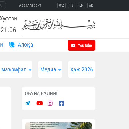
Aввалги сайт
O`Z
РУ
EN
AR
Хуфтон
21:06
и
Aлоқа
YouTube
и маърифат
Медиа
Ҳаж 2026
ОБУНА БЎЛИНГ