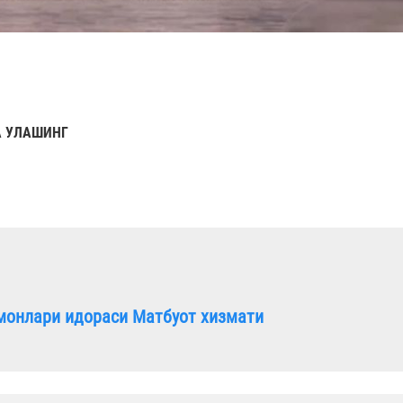
 УЛАШИНГ
монлари идораси Матбуот хизмати