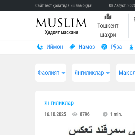
Сайт тест ҳолатида ишламоқда!
08 Август, 20
Тошкент
Ҳидоят маскани
шаҳри
Иймон
Намоз
Рўза
Фаолият
Янгиликлар
Мақол
Янгиликлар
16.10.2025
8796
1 min.