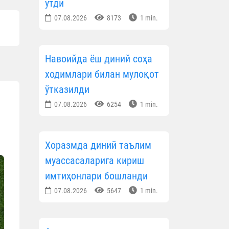
ўтди
07.08.2026
8173
1 min.
Навоийда ёш диний соҳа
ходимлари билан мулоқот
ўтказилди
07.08.2026
6254
1 min.
Хоразмда диний таълим
муассасаларига кириш
имтиҳонлари бошланди
07.08.2026
5647
1 min.