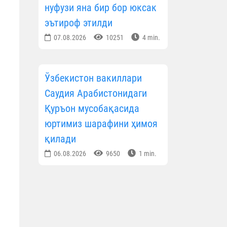
нуфузи яна бир бор юксак
эътироф этилди
07.08.2026
10251
4 min.
Ўзбекистон вакиллари
Саудия Арабистонидаги
Қуръон мусобақасида
юртимиз шарафини ҳимоя
қилади
06.08.2026
9650
1 min.