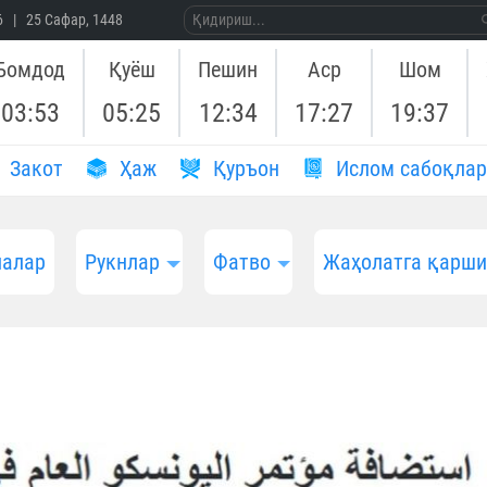
26 | 25 Сафар, 1448
Бомдод
Қуёш
Пешин
Аср
Шом
03:53
05:25
12:34
17:27
19:37
Закот
Ҳаж
Қуръон
Ислом сабоқлар
алар
Рукнлар
Фатво
Жаҳолатга қарш