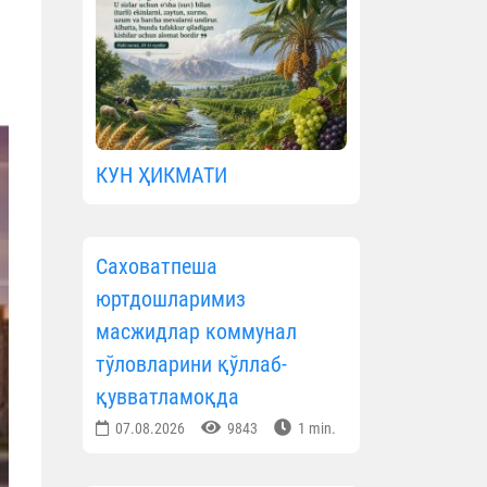
КУН ҲИКМАТИ
Саховатпеша
юртдошларимиз
масжидлар коммунал
тўловларини қўллаб-
қувватламоқда
07.08.2026
9843
1 min.