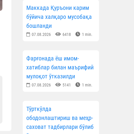
Маккада Қуръони карим
бўйича халқаро мусобақа
бошланди
07.08.2026
6418
1 min.
Фарғонада ёш имом-
хатиблар билан маърифий
мулоқот ўтказилди
07.08.2026
5141
1 min.
Тўрткўлда
ободонлаштириш ва меҳр-
саховат тадбирлари бўлиб