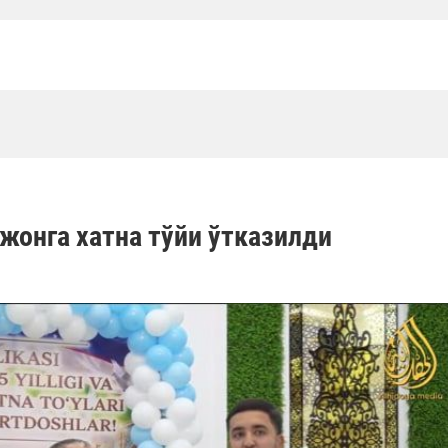
жонга хатна тўйи ўтказилди