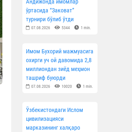
Андижонда имомлар
ўртасида “Заковат”
турнири бўлиб ўтди
07.08.2026
5344
1 min.
Имом Бухорий мажмуасига
охирги уч ой давомида 2,8
миллиондан зиёд меҳмон
ташриф буюрди
07.08.2026
10020
1 min.
Ўзбекистондаги Ислом
цивилизацияси
марказининг халқаро