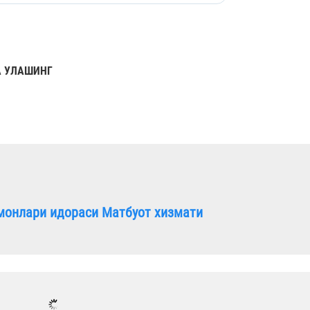
 УЛАШИНГ
монлари идораси Матбуот хизмати