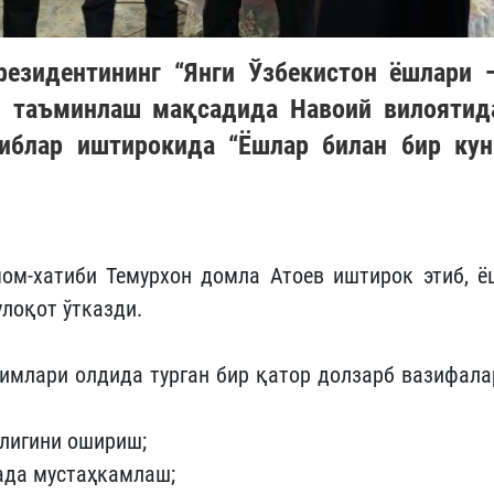
резидентининг “Янги Ўзбекистон ёшлари 
и таъминлаш мақсадида Навоий вилоятид
иблар иштирокида “Ёшлар билан бир кун
ом-хатиби Темурхон домла Атоев иштирок этиб, ё
лоқот ўтказди.
имлари олдида турган бир қатор долзарб вазифала
лигини ошириш;
ада мустаҳкамлаш;