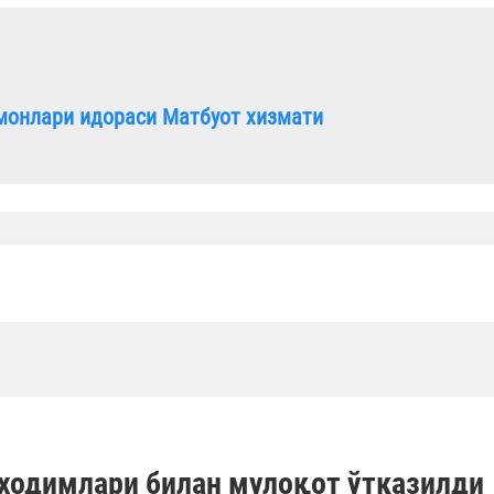
монлари идораси Матбуот хизмати
 ходимлари билан мулоқот ўтказилди