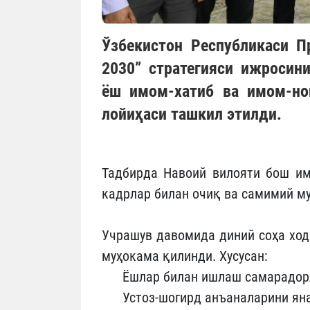
Ўзбекистон Республикаси П
2030” стратегияси ижросин
ёш имом-хатиб ва имом-но
лойиҳаси ташкил этилди.
Тадбирда Навоий вилояти бош им
кадрлар билан очиқ ва самимий му
Учрашув давомида диний соҳа ход
муҳокама қилинди. Хусусан:
Ёшлар билан ишлаш самарадор
Устоз-шогирд анъаналарини ян