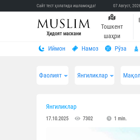
Сайт тест ҳолатида ишламоқда!
07 Август, 20
Тошкент
Ҳидоят маскани
шаҳри
Иймон
Намоз
Рўза
Фаолият
Янгиликлар
Мақол
Янгиликлар
17.10.2025
7302
1 min.