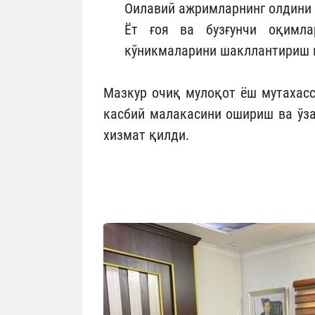
Оилавий ажримларнинг олдини
Ёт ғоя ва бузғунчи оқимл
кўникмаларини шакллантириш м
Мазкур очиқ мулоқот ёш мутахасс
касбий малакасини ошириш ва ўз
хизмат қилди.