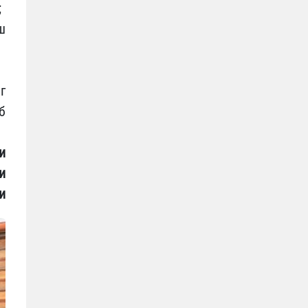
;
ш
г
б
и
и
и