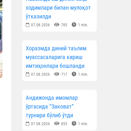
ходимлари билан мулоқот
ўтказилди
07.08.2026
785
1 min.
Хоразмда диний таълим
муассасаларига кириш
имтиҳонлари бошланди
07.08.2026
717
1 min.
Андижонда имомлар
ўртасида “Заковат”
турнири бўлиб ўтди
07.08.2026
853
1 min.