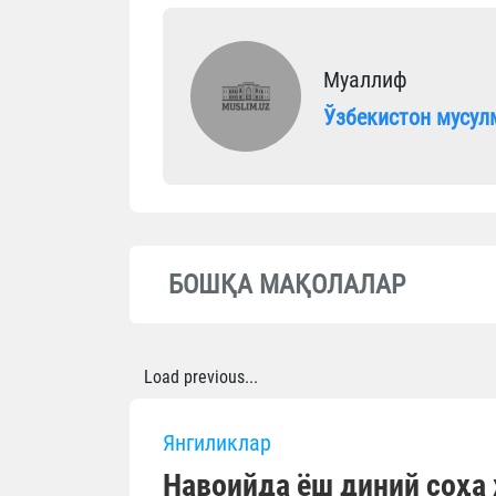
Муаллиф
Ўзбекистон мусул
БОШҚА МАҚОЛАЛАР
Load previous...
Янгиликлар
Навоийда ёш диний соҳа