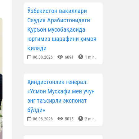
Ўзбекистон вакиллари
Саудия Арабистонидаги
Қуръон мусобақасида
юртимиз шарафини ҳимоя
қилади
06.08.2026
6091
1 min.
Ҳиндистонлик генерал:
«Усмон Мусҳафи мен учун
энг таъсирли экспонат
бўлди»
06.08.2026
5015
2 min.