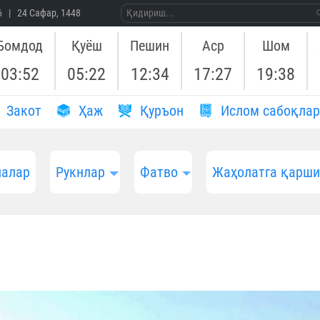
26 | 24 Сафар, 1448
Бомдод
Қуёш
Пешин
Аср
Шом
03:52
05:22
12:34
17:27
19:38
Закот
Ҳаж
Қуръон
Ислом сабоқлар
алар
Рукнлар
Фатво
Жаҳолатга қарш