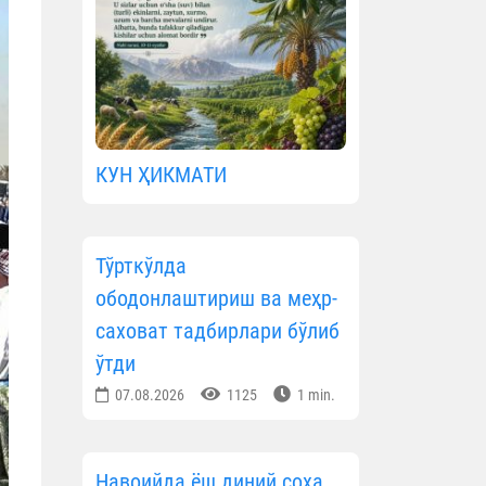
КУН ҲИКМАТИ
Тўрткўлда
ободонлаштириш ва меҳр-
саховат тадбирлари бўлиб
ўтди
07.08.2026
1125
1 min.
Навоийда ёш диний соҳа