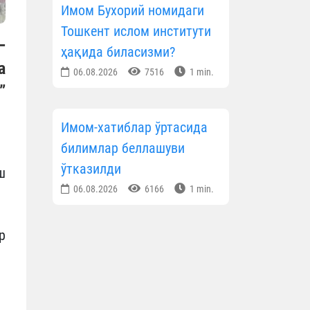
Имом Бухорий номидаги
Тошкент ислом институти
—
ҳақида биласизми?
а
06.08.2026
7516
1 min.
”
Имом-хатиблар ўртасида
билимлар беллашуви
ўтказилди
ш
06.08.2026
6166
1 min.
р