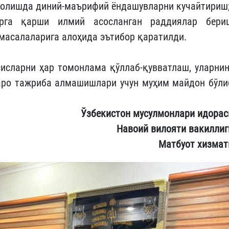
 олишда диний-маърифий ёндашувларни кучайтириш
арга қарши илмий асосланган раддиялар бери
асалаларига алоҳида эътибор қаратилди.
исларни ҳар томонлама қўллаб-қувватлаш, уларнин
аро тажриба алмашишлари учун муҳим майдон бўли
Ўзбекистон мусулмонлари идорас
Навоий вилояти вакиллиг
Матбуот хизмат