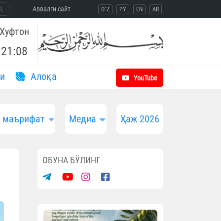
Aввалги сайт
O`Z
РУ
EN
AR
Хуфтон
21:08
и
Aлоқа
YouTube
и маърифат
Медиа
Ҳаж 2026
ОБУНА БЎЛИНГ