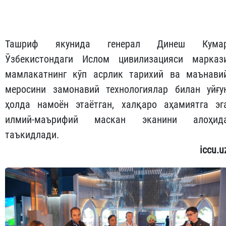
Ташриф якунида генерал Динеш Кума
Ўзбекистондаги Ислом цивилизацияси марказ
мамлакатнинг кўп асрлик тарихий ва маънави
меросини замонавий технологиялар билан уйғу
ҳолда намоён этаётган, халқаро аҳамиятга эг
илмий-маърифий маскан эканини алоҳид
таъкидлади.
iccu.u