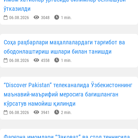
• магистратура — 2 йил;
• модуль таълимида имомлар — 3 йил;
• имом ноиблари — 4 йил.
Таълим йўналишлари:
Бакалавриат:
• 60220200 — «Исломшунослик»;
• 60220700 — «Теология».
Магистратура:
• 70220701 — «Теология».
Битирувчиларга давлат намунасидаги дипло
берилади. Ушбу диплом Ўзбекисто
Республикасида олий диний таълим соҳасидаг