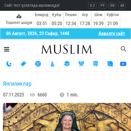
Сайт тест ҳолатида ишламоқда!
O`Z
РУ
EN
AR
Бомдод
Қуёш
Пешин
Аср
Шом
Хуфтон
Тошкент шаҳри
03:51
05:20
12:34
17:28
19:39
21:09
06 Август, 2026, 23 Сафар, 1448
Aввалги сайт
Янгиликлар
07.11.2025
6660
1 min.