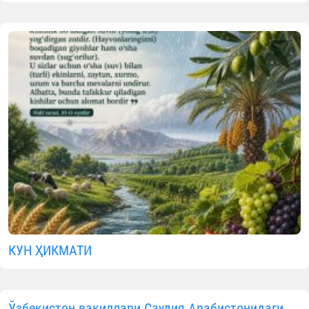
ислом институти ҳақида биласизми
06.08.2026
4218
1 min.
#2025_2026_йиллик_ҳисобот
Имом Бухорий номидаги Тошкент ислом институт
1971 йил ташкил этилган олий диний таъли
муассасаси ҳисобланади.
Бугунги кунда институтда:
14 та таркибий бўлимда
91 нафар ходим
;
5 та кафедрада
106 нафар профессор-ўқитувч
фаолият юритмоқда.