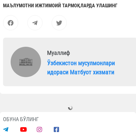
МАЪЛУМОТНИ ИЖТИМОИЙ ТАРМОҚЛАРДА УЛАШИНГ
Муаллиф
Ўзбекистон мусулмонлари
идораси Матбуот хизмати
Янгиликлар
Имом Бухорий номидаги Тошкент