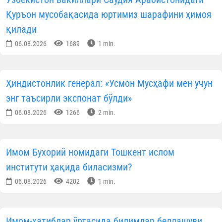
Институтда жами
594 нафар талаба
таҳси
олмоқда. Улардан:
20 нафар магистрант (4 нафар аёл-қиз);
225 нафар бакалавр (57 нафар аёл-қиз);
352 нафар модуль таълим тизими тингловчилари.
Таълим шакллари:
• кундузги бакалавриат;
• кундузги магистратура;
• модуль (махсус сиртқи) таълими.
Таълим муддати:
• бакалавриат — 4 йил;