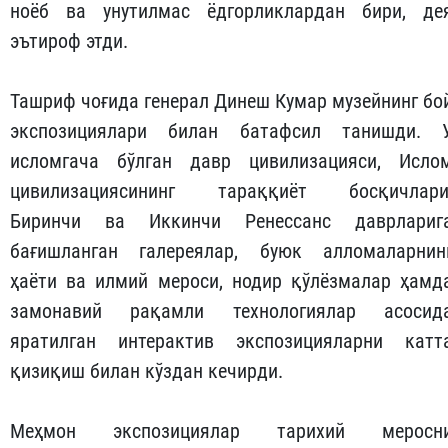
ноёб ва унутилмас ёдгорликлардан бири, де
эътироф этди.
Ташриф чоғида генерал Динеш Кумар музейнинг бо
экспозициялари билан батафсил танишди. 
исломгача бўлган давр цивилизацияси, Исло
цивилизациясининг тараққиёт босқичлари
Биринчи ва Иккинчи Ренессанс даврлариг
бағишланган галереялар, буюк алломаларнин
ҳаёти ва илмий мероси, нодир қўлёзмалар ҳамд
замонавий рақамли технологиялар асосид
яратилган интерактив экспозицияларни катт
қизиқиш билан кўздан кечирди.
Меҳмон экспозициялар тарихий меросн