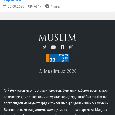
Ўзбекистон янгиликлари
МАЪЛУМОТНИ ИЖТИМОИЙ ТАРМОҚЛАРДА УЛАШИНГ
Муаллиф
Ўзбекистон мусулмонлари идораси
Матбуот хизмати
ОБУНА БЎЛИНГ