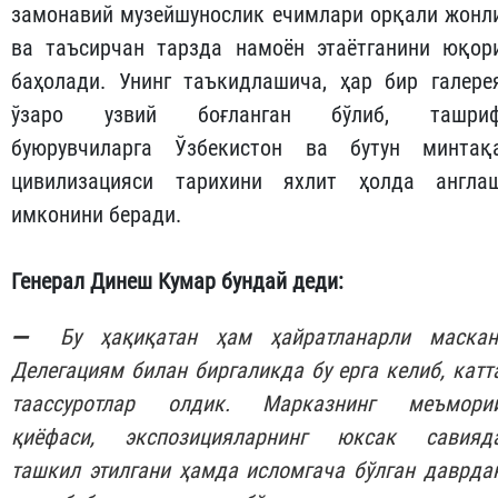
замонавий музейшунослик ечимлари орқали жонл
ва таъсирчан тарзда намоён этаётганини юқор
баҳолади. Унинг таъкидлашича, ҳар бир галере
ўзаро узвий боғланган бўлиб, ташри
буюрувчиларга Ўзбекистон ва бутун минтақ
цивилизацияси тарихини яхлит ҳолда англа
имконини беради.
Генерал Динеш Кумар бундай деди:
➖ Бу ҳақиқатан ҳам ҳайратланарли маскан
Делегациям билан биргаликда бу ерга келиб, катт
таассуротлар олдик. Марказнинг меъмори
қиёфаси, экспозицияларнинг юксак савияд
ташкил этилгани ҳамда исломгача бўлган даврда