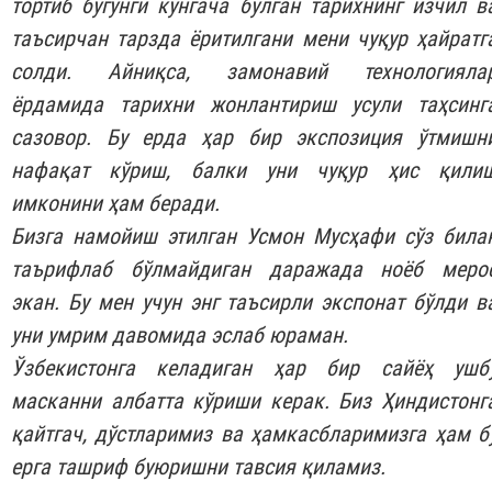
тортиб бугунги кунгача бўлган тарихнинг изчил в
таъсирчан тарзда ёритилгани мени чуқур ҳайратг
солди. Айниқса, замонавий технологияла
ёрдамида тарихни жонлантириш усули таҳсинг
сазовор. Бу ерда ҳар бир экспозиция ўтмишн
нафақат кўриш, балки уни чуқур ҳис қили
имконини ҳам беради.
Бизга намойиш этилган Усмон Мусҳафи сўз била
таърифлаб бўлмайдиган даражада ноёб меро
экан. Бу мен учун энг таъсирли экспонат бўлди в
уни умрим давомида эслаб юраман.
Ўзбекистонга келадиган ҳар бир сайёҳ ушб
масканни албатта кўриши керак. Биз Ҳиндистонг
қайтгач, дўстларимиз ва ҳамкасбларимизга ҳам б
ерга ташриф буюришни тавсия қиламиз.