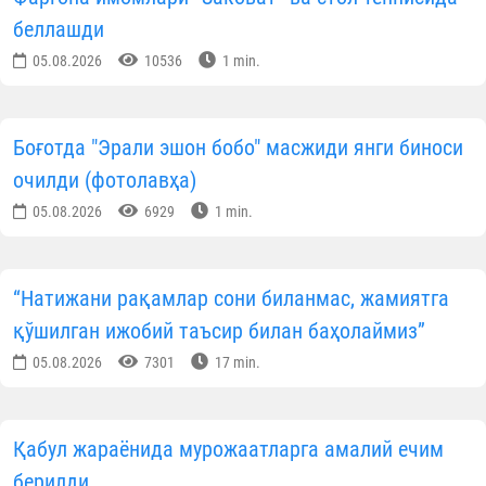
тегишли мутахассисликлар бўйича бакалавр в
магистр даражасини тасдиқловчи расмий ҳужжа
ҳисобланади.
Манзил:
Тошкент шаҳри, Олмазор тумани
Зарқайнар 18-берк кўчаси, 47-уй, 100002.
Телефон:
(71) 240-03-58
@oliymahad –
диний-маърифий канали.
Oliymahad.u