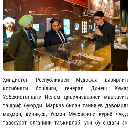
Ҳиндистон Республикаси Мудофаа вазирлиг
котибияти бошлиғи, генерал Динеш Кума
Ўзбекистондаги Ислом цивилизацияси марказиг
ташриф буюрди. Марказ билан танишув давомид
меҳмон, айниқса, Усмон Мусҳафини кўриб чуқу
таассурот олганини таъкидлаб, уни бу ердаги эн