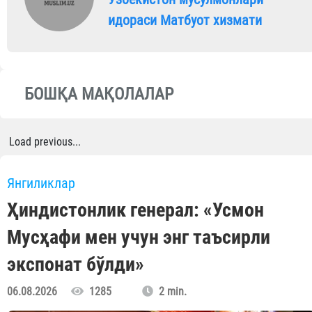
идораси Матбуот хизмати
БОШҚА МАҚОЛАЛАР
Load previous...
Янгиликлар
Ҳиндистонлик генерал: «Усмон
Мусҳафи мен учун энг таъсирли
экспонат бўлди»
06.08.2026
1285
2 min.