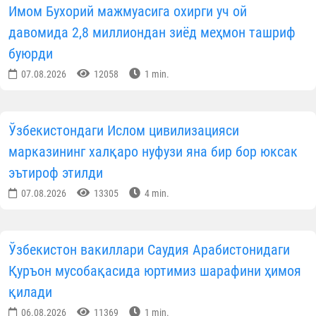
Имом Бухорий мажмуасига охирги уч ой
давомида 2,8 миллиондан зиёд меҳмон ташриф
буюрди
07.08.2026
12058
1 min.
Ўзбекистондаги Ислом цивилизацияси
марказининг халқаро нуфузи яна бир бор юксак
эътироф этилди
07.08.2026
13305
4 min.
Ўзбекистон вакиллари Саудия Арабистонидаги
Қуръон мусобақасида юртимиз шарафини ҳимоя
қилади
06.08.2026
11369
1 min.