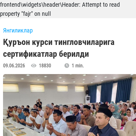
frontend\widgets\header\Header: Attempt to read
property "fajr" on null
Янгиликлар
Қуръон курси тингловчиларига
сертификатлар берилди
09.06.2026
18830
1 min.