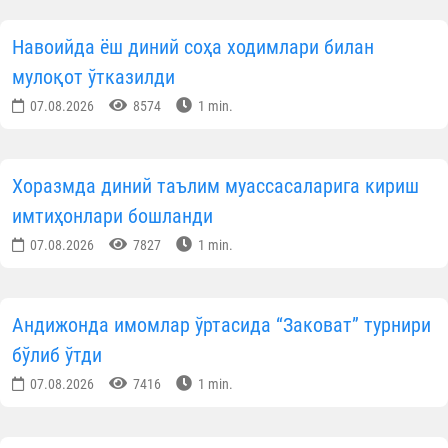
Навоийда ёш диний соҳа ходимлари билан
мулоқот ўтказилди
07.08.2026
8574
1 min.
Хоразмда диний таълим муассасаларига кириш
имтиҳонлари бошланди
07.08.2026
7827
1 min.
Андижонда имомлар ўртасида “Заковат” турнири
бўлиб ўтди
07.08.2026
7416
1 min.