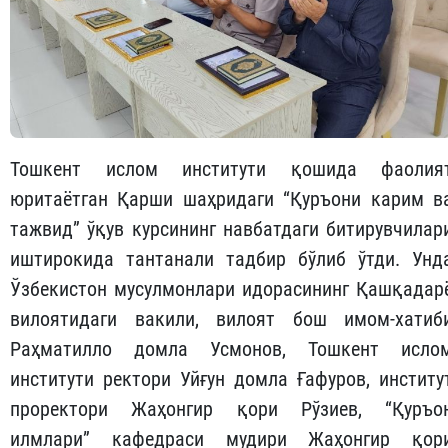
Тошкент ислом институти қошида фаолия
юритаётган Қарши шаҳридаги “Қуръони карим в
тажвид” ўқув курсининг навбатдаги битирувчилар
иштирокида тантанали тадбир бўлиб ўтди. Унд
Ўзбекистон мусулмонлари идорасининг Қашқадар
вилоятидаги вакили, вилоят бош имом-хатиб
Раҳматилло домла Усмонов, Тошкент исло
институти ректори Уйғун домла Ғафуров, институ
проректори Жаҳонгир қори Рўзиев, “Қуръо
илмлари” кафедраси мудири Жаҳонгир қор