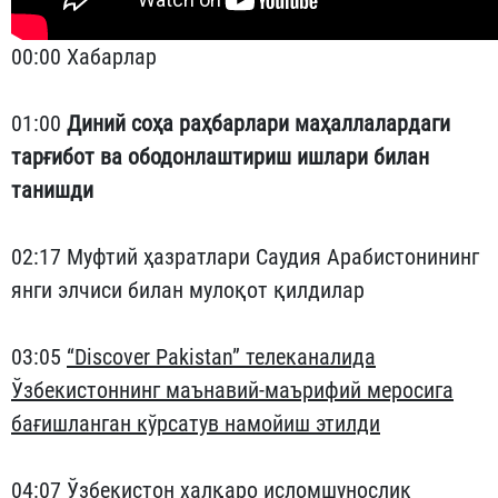
00:00 Хабарлар
01:00
Диний соҳа раҳбарлари маҳаллалардаги
тарғибот ва ободонлаштириш ишлари билан
танишди
02:17 Муфтий ҳазратлари Саудия Арабистонининг
янги элчиси билан мулоқот қилдилар
03:05
“Discover Pakistan” телеканалида
Ўзбекистоннинг маънавий-маърифий меросига
бағишланган кўрсатув намойиш этилди
04:07 Ўзбекистон халқаро исломшунослик