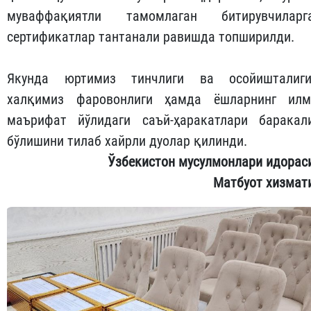
муваффақиятли тамомлаган битирувчиларг
сертификатлар тантанали равишда топширилди.
Якунда юртимиз тинчлиги ва осойишталиги
халқимиз фаровонлиги ҳамда ёшларнинг илм
маърифат йўлидаги саъй-ҳаракатлари баракал
бўлишини тилаб хайрли дуолар қилинди.
Ўзбекистон мусулмонлари идорас
Матбуот хизмат