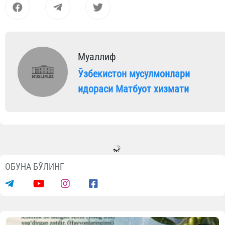
Муаллиф
Ўзбекистон мусулмонлари
идораси Матбуот хизмати
ОБУНА БЎЛИНГ