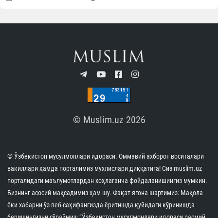
© Muslim.uz 2026
© Ўзбекистон мусулмонлари идораси. Оммавий ахборот воситалари
вакиллари ҳамда порталимиз мухлислари диққатига! Сиз muslim.uz
порталидаги маълумотлардан хоҳлаганча фойдаланишингиз мумкин.
Бизнинг асосий мақсадимиз ҳам шу. Фақат ягона шартимиз: Мақола
ёки хабарни ўз веб-саҳифангизда ёритишда қуйидаги кўринишда
беришингизни сўраймиз: “Ўзбекистон мусулмонлари идораси расмий