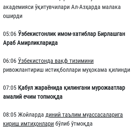
академияси ўқитувчилари Ал-Азҳарда малака
оширди
05:06
Ўзбекистонлик имом-хатиблар Бирлашган
Араб Амирликларида
06:06
Ўзбекистонда вақф тизимини
ривожлантириш истиқболлари муҳокама қилинди
07:05
Қабул жараёнида қилингани мурожаатлар
амалий ечим топмоқда
08:05 Жойларда
диний таълим муассасаларига
кириш имтиҳонлари
бўлиб ўтмоқда