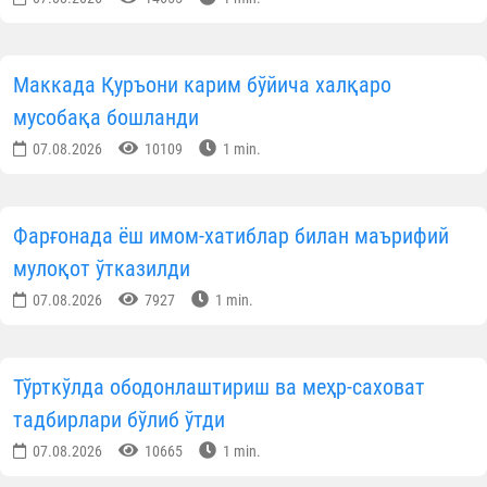
Маккада Қуръони карим бўйича халқаро
мусобақа бошланди
07.08.2026
10109
1 min.
Фарғонада ёш имом-хатиблар билан маърифий
мулоқот ўтказилди
07.08.2026
7927
1 min.
Тўрткўлда ободонлаштириш ва меҳр-саховат
тадбирлари бўлиб ўтди
07.08.2026
10665
1 min.