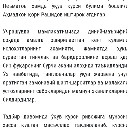
Неъматов ҳамда ўқув курси бўлими бошлиғ
Аҳмадхон қори Рашидов иштирок этдилар.
Учрашувда мамлакатимизда диний-маърифи
соҳада амалга оширилаётган кенг кўламл
ислоҳотларнинг аҳамияти, жамиятда ҳук
сураётган тинчлик ва барқарорликни асраш ҳа
бир фуқаронинг бурчи экани алоҳида таъкидланди
Ўз навбатида, тингловчилар ўқув жараёни учу
яратилган замонавий шарт-шароитлар ва малакал
устозларнинг сабоқларидан мамнун эканликларин
билдирдилар.
Тадбир давомида ўқув курси ривожига муноси
ҳисса қўшган масъуллар тақдирланиб, курсн