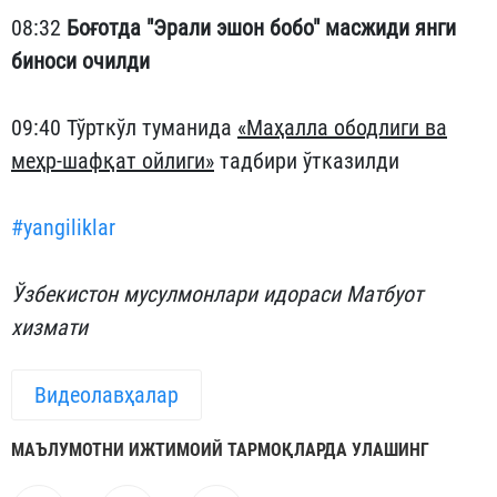
08:32
Боғотда "Эрали эшон бобо" масжиди янги
биноси очилди
09:40 Тўрткўл туманида
«Маҳалла ободлиги ва
меҳр-шафқат ойлиги»
тадбири ўтказилди
#yangiliklar
Ўзбекистон мусулмонлари идораси Матбуот
хизмати
Видеолавҳалар
МАЪЛУМОТНИ ИЖТИМОИЙ ТАРМОҚЛАРДА УЛАШИНГ