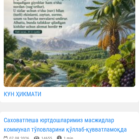
КУН ҲИКМАТИ
Саховатпеша юртдошларимиз масжидлар
коммунал тўловларини қўллаб-қувватламоқда
07.08.2026
14655
1 min.