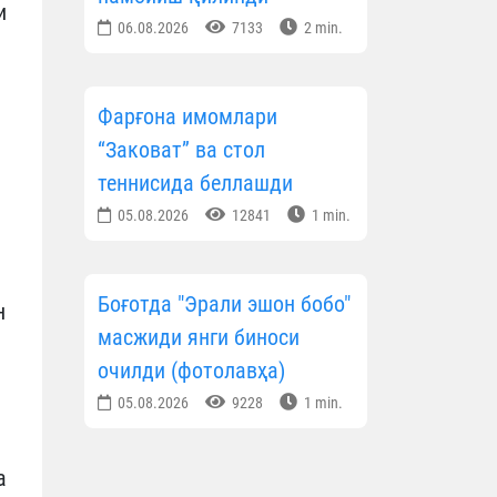
и
06.08.2026
7133
2 min.
Фарғона имомлари
“Заковат” ва стол
теннисида беллашди
05.08.2026
12841
1 min.
Боғотда "Эрали эшон бобо"
н
масжиди янги биноси
очилди (фотолавҳа)
05.08.2026
9228
1 min.
а