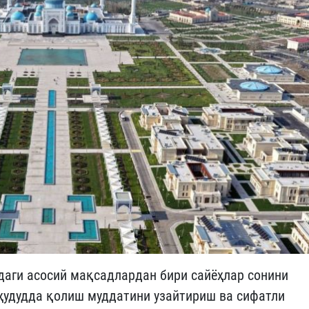
даги асосий мақсадлардан бири сайёҳлар сонини
 ҳудудда қолиш муддатини узайтириш ва сифатли