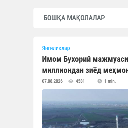
БОШҚА МАҚОЛАЛАР
Янгиликлар
Имом Бухорий мажмуасиг
миллиондан зиёд меҳмо
07.08.2026
4581
1 min.