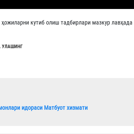
 ҳожиларни кутиб олиш тадбирлари мазкур лавҳада
 УЛАШИНГ
монлари идораси Матбуот хизмати