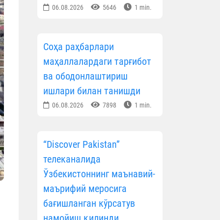
06.08.2026
5646
1 min.
Соҳа раҳбарлари
маҳаллалардаги тарғибот
ва ободонлаштириш
ишлари билан танишди
06.08.2026
7898
1 min.
“Discover Pakistan”
телеканалида
Ўзбекистоннинг маънавий-
маърифий меросига
бағишланган кўрсатув
намойиш қилинди