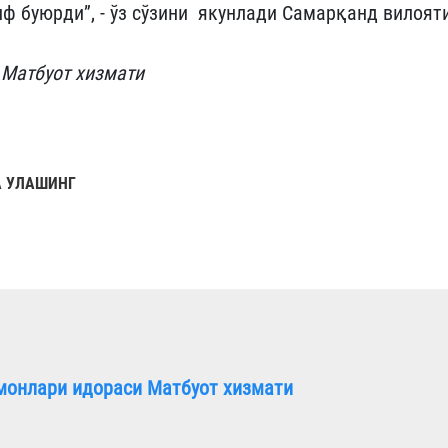
ф буюрди”, - ўз сўзини якунлади Самарқанд вилоят
 Матбуот хизмати
 УЛАШИНГ
монлари идораси Матбуот хизмати