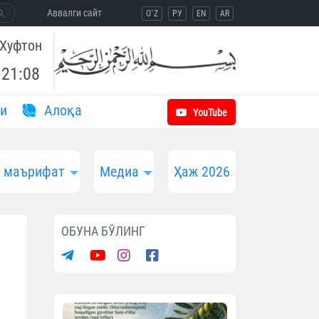
Aввалги сайт
O`Z
РУ
EN
AR
Хуфтон
21:08
и
Aлоқа
YouTube
и маърифат
Медиа
Ҳаж 2026
ОБУНА БЎЛИНГ