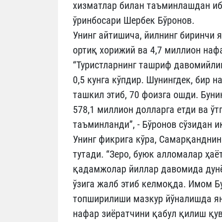
хизматлар билан таъминлашдан иб
ўринбосари Шербек Бўронов
.
Унинг айтишича, йилнинг биринчи 
ортиқ хорижий ва 4,7 миллион наф
“Туристларнинг ташриф давомийлиги
0,5 кунга кўпдир. Шунингдек, бир 
ташкил этиб, 70 фоизга ошди. Бун
578,1 миллион долларга етди ва ўт
таъминланди”, - Бўронов сўзидан 
Унинг фикрига кўра, Самарқанднин
тутади. “Зеро, буюк алломалар ҳа
қадамжолар йиллар давомида дунё
ўзига жалб этиб келмоқда. Имом 
топширилиши мазкур йўналишда ян
нафар зиёратчини қабул қилиш қувв