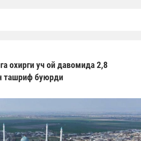
а охирги уч ой давомида 2,8
н ташриф буюрди