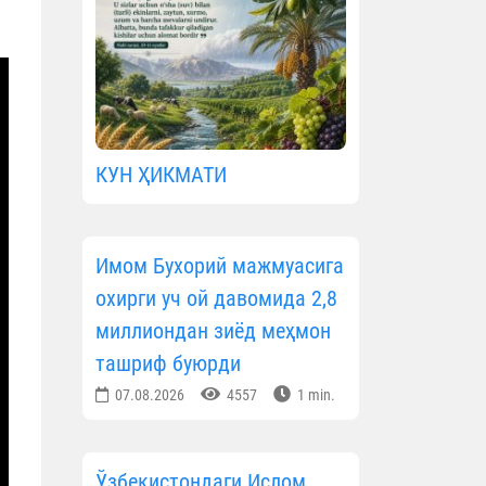
КУН ҲИКМАТИ
Имом Бухорий мажмуасига
охирги уч ой давомида 2,8
миллиондан зиёд меҳмон
ташриф буюрди
07.08.2026
4557
1 min.
Ўзбекистондаги Ислом