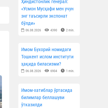
Ҳиндистонлик генерал:
«Усмон Мусҳафи мен учун
энг таъсирли экспонат
бўлди»
06.08.2026
4390
2 min.
Имом Бухорий номидаги
Тошкент ислом институти
ҳақида биласизми?
06.08.2026
6904
1 min.
Имом-хатиблар ўртасида
билимлар беллашуви
ўтказилди