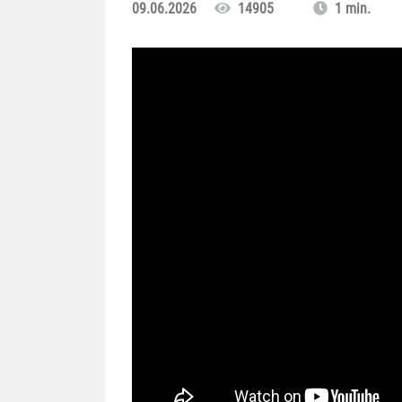
09.06.2026
14905
1 min.