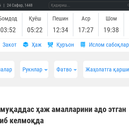
26 | 24 Сафар, 1448
Бомдод
Қуёш
Пешин
Аср
Шом
03:52
05:22
12:34
17:27
19:38
Закот
Ҳаж
Қуръон
Ислом сабоқлар
алар
Рукнлар
Фатво
Жаҳолатга қарш
: муқаддас ҳаж амалларини адо этган
тиб келмоқда