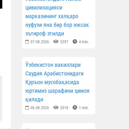
цивилизацияси
марказининг халқаро
нуфузи яна бир бор юксак
эътироф этилди
07.08.2026
3297
4 min.
Ўзбекистон вакиллари
Саудия Арабистонидаги
Қуръон мусобақасида
юртимиз шарафини ҳимоя
қилади
06.08.2026
5318
1 min.