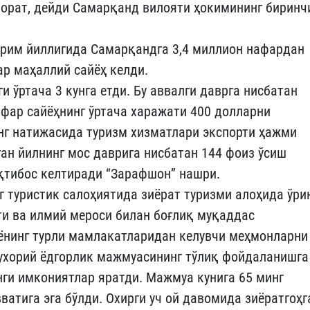
орат, дейди Самарқанд вилояти ҳокимининг биринч
ярим йиллигида Самарқандга 3,4 миллион нафардан
ар маҳаллий сайёҳ келди.
 ўртача 3 кунга етди. Бу аввалги даврга нисбатан
нафар сайёҳнинг ўртача харажати 400 долларни
инг натижасида туризм хизматлари экспорти ҳажми
ган йилнинг мос даврига нисбатан 144 фоиз ўсиш
иқтибос келтиради “Зарафшон” нашри.
г туристик салоҳиятида зиёрат туризми алоҳида ўри
ёти ва илмий мероси билан боғлиқ муқаддас
нинг турли мамлакатларидан келувчи меҳмонларни
Бухорий ёдгорлик мажмуасининг тўлиқ фойдаланишга
ги имкониятлар яратди. Мажмуа кунига 65 минг
атига эга бўлди. Охирги уч ой давомида зиёратгоҳг