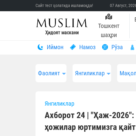
Сайт тест ҳолатида ишламоқда!
07 Август, 20
Тошкент
Ҳидоят маскани
шаҳри
Иймон
Намоз
Рўза
Фаолият
Янгиликлар
Мақол
Янгиликлар
Ахборот 24 | "Ҳаж-2026"
ҳожилар юртимизга қай