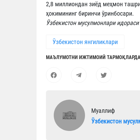
2,8 миллиондан зиёд меҳмон ташри
ҳокимининг биринчи ўринбосари.
Ўзбекистон мусулмонлари идораси
Ўзбекистон янгиликлари
МАЪЛУМОТНИ ИЖТИМОИЙ ТАРМОҚЛАРДА
Муаллиф
Ўзбекистон мусул