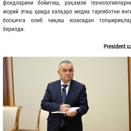
фондларини бойитиш, рақамли технологияларн
жорий этиш ҳамда халқаро медиа тарғиботни янг
босқичга олиб чиқиш юзасидан топшириқла
берилди.
President.u