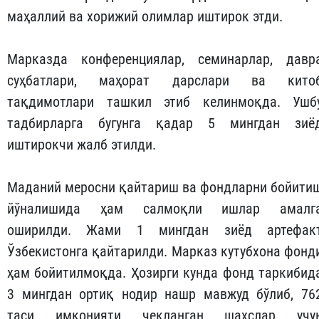
маҳаллий ва хорижий олимлар иштирок этди.
Марказда конференциялар, семинарлар, давр
суҳбатлари, маҳорат дарслари ва кито
тақдимотлари ташкил этиб келинмоқда. Ушб
тадбирларга бугунга қадар 5 мингдан зиё
иштирокчи жалб этилди.
Маданий меросни қайтариш ва фондларни бойити
йўналишида ҳам салмоқли ишлар амалг
оширилди. Жами 1 мингдан зиёд артефак
Ўзбекистонга қайтарилди. Марказ кутубхона фонд
ҳам бойитилмоқда. Ҳозирги кунда фонд таркибид
3 мингдан ортиқ нодир нашр мавжуд бўлиб, 76
таси имконияти чекланган шахслар учу