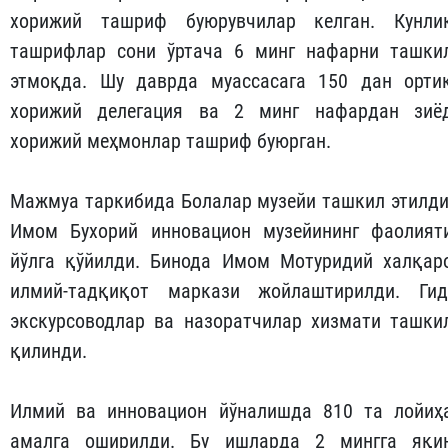
хорижий ташриф буюрувчилар келган. Кунли
ташрифлар сони ўртача 6 минг нафарни ташки
этмоқда. Шу даврда муассасага 150 дан орти
хорижий делегация ва 2 минг нафардан зиё
хорижий меҳмонлар ташриф буюрган.
Мажмуа таркибида Болалар музейи ташкил этилди
Имом Бухорий инновацион музейининг фаолият
йўлга қўйилди. Бинода Имом Мотуридий халқар
илмий-тадқиқот маркази жойлаштирилди. Гид
экскурсоводлар ва назоратчилар хизмати ташки
қилинди.
Илмий ва инновацион йўналишда 810 та лойиҳ
амалга оширилди. Бу ишларда 2 мингга яқи