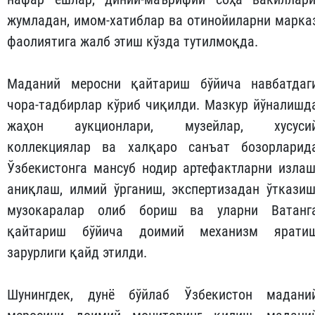
жумладан, имом-хатиблар ва отинойиларни марка
фаолиятига жалб этиш кўзда тутилмоқда.
Маданий меросни қайтариш бўйича навбатдаг
чора-тадбирлар кўриб чиқилди. Мазкур йўналишд
жаҳон аукционлари, музейлар, хусуси
коллекциялар ва халқаро санъат бозорларид
Ўзбекистонга мансуб нодир артефактларни излаш
аниқлаш, илмий ўрганиш, экспертизадан ўтказиш
музокаралар олиб бориш ва уларни Ватанг
қайтариш бўйича доимий механизм ярати
зарурлиги қайд этилди.
Шунингдек, дунё бўйлаб Ўзбекистон мадани