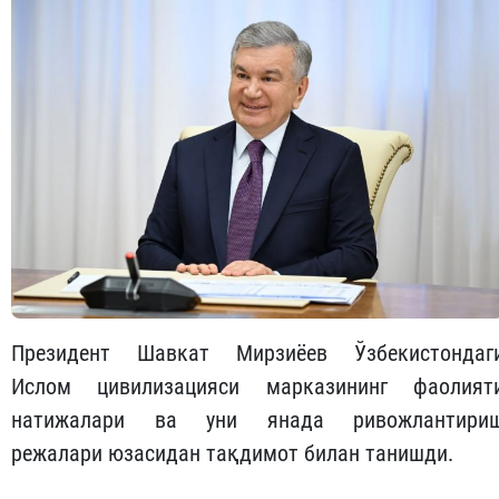
Президент Шавкат Мирзиёев Ўзбекистондаг
Ислом цивилизацияси марказининг фаолият
натижалари ва уни янада ривожлантири
режалари юзасидан тақдимот билан танишди.