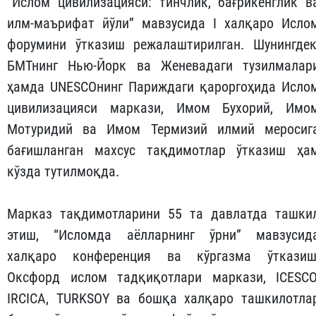
“Ислом цивилизацияси: тинчлик, бағрикенглик в
илм-маърифат йўли” мавзусида I халқаро Исло
форумини ўтказиш режалаштирилган. Шунингдек
БМТнинг Нью-Йорк ва Женевадаги тузилмалар
ҳамда UNESCОнинг Париждаги қароргоҳида Исло
цивилизацияси маркази, Имом Бухорий, Имо
Мотуридий ва Имом Термизий илмий меросиг
бағишланган махсус тақдимотлар ўтказиш ҳа
кўзда тутилмоқда.
Марказ тақдимотларини 55 та давлатда ташки
этиш, “Исломда аёлларнинг ўрни” мавзусид
халқаро конференция ва кўргазма ўтказиш
Оксфорд ислом тадқиқотлари маркази, ICESCO
IRCICA, TURKSOY ва бошқа халқаро ташкилотла