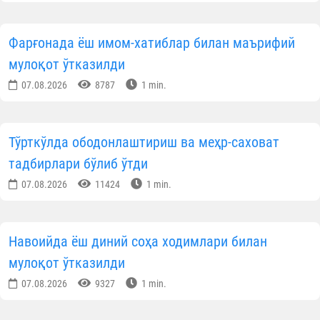
Фарғонада ёш имом-хатиблар билан маърифий
мулоқот ўтказилди
07.08.2026
8787
1 min.
Тўрткўлда ободонлаштириш ва меҳр-саховат
тадбирлари бўлиб ўтди
07.08.2026
11424
1 min.
Навоийда ёш диний соҳа ходимлари билан
мулоқот ўтказилди
07.08.2026
9327
1 min.