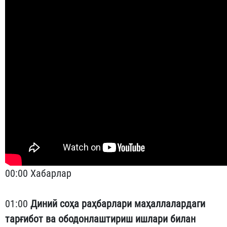
00:00 Хабарлар
01:00
Диний соҳа раҳбарлари маҳаллалардаги
тарғибот ва ободонлаштириш ишлари билан