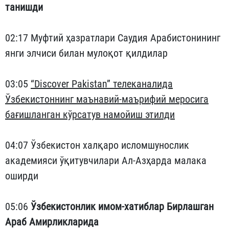
танишди
02:17 Муфтий ҳазратлари Саудия Арабистонининг
янги элчиси билан мулоқот қилдилар
03:05
“Discover Pakistan” телеканалида
Ўзбекистоннинг маънавий-маърифий меросига
бағишланган кўрсатув намойиш этилди
04:07 Ўзбекистон халқаро исломшунослик
академияси ўқитувчилари Ал-Азҳарда малака
оширди
05:06
Ўзбекистонлик имом-хатиблар Бирлашган
Араб Амирликларида