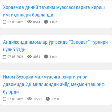
Хоразмда диний таълим муассасаларига кириш
имтиҳонлари бошланди
07.08.2026
8544
1 min.
Андижонда имомлар ўртасида “Заковат” турнири
бўлиб ўтди
07.08.2026
8054
1 min.
Имом Бухорий мажмуасига охирги уч ой
давомида 2,8 миллиондан зиёд меҳмон ташриф
буюрди
07.08.2026
12721
1 min.