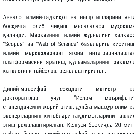
Аввало, илмий-тадқиқот ва нашр ишларини янг
босқичга олиб чиқиш масалалари муҳокам
қилинди. Марказнинг илмий журналини халқар
“Scopus” ва “Web of Science” базаларига киритиш
илмий марказларнинг ягона интеграциялашга
платформасини яратиш, қўлёзмаларнинг рақамл
каталогини тайёрлаш режалаштирилган.
Диний-маърифий соҳадаги магистр в
докторантлар учун “Ислом маърифати
стипендиясини жорий этиш, дунёга машҳур олим в
экспертларнинг китоблари тақдимотларини ташки
этиш режалаштирилган. Келгуси босқичда 20 мин
нафар ёшлар, диний-маърифий соҳа вакиллари