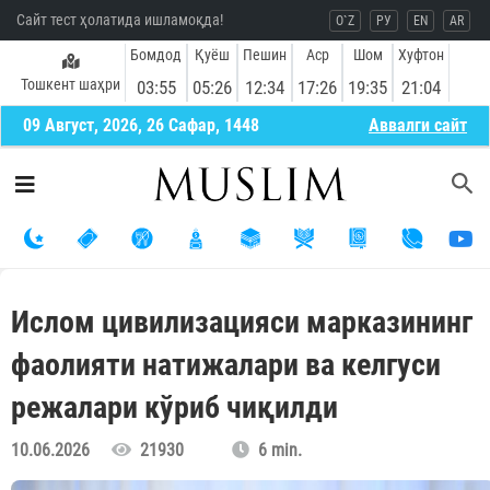
Сайт тест ҳолатида ишламоқда!
O`Z
РУ
EN
AR
Бомдод
Қуёш
Пешин
Аср
Шом
Хуфтон
Тошкент шаҳри
03:55
05:26
12:34
17:26
19:35
21:04
09 Август, 2026, 26 Сафар, 1448
Aввалги сайт
Ислом цивилизацияси марказининг
фаолияти натижалари ва келгуси
режалари кўриб чиқилди
10.06.2026
21930
6 min.