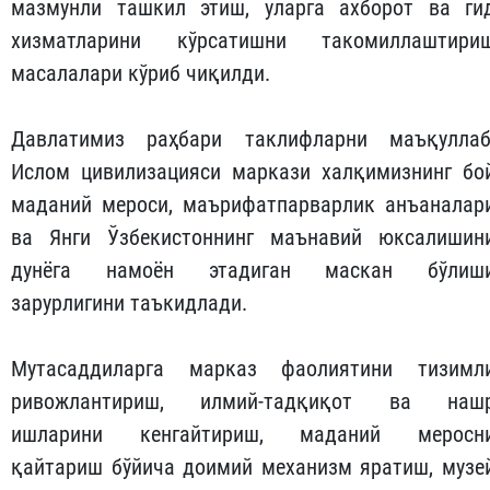
мазмунли ташкил этиш, уларга ахборот ва ги
хизматларини кўрсатишни такомиллаштири
масалалари кўриб чиқилди.
Давлатимиз раҳбари таклифларни маъқуллаб
Ислом цивилизацияси маркази халқимизнинг бо
маданий мероси, маърифатпарварлик анъаналар
ва Янги Ўзбекистоннинг маънавий юксалишин
дунёга намоён этадиган маскан бўлиш
зарурлигини таъкидлади.
Мутасаддиларга марказ фаолиятини тизимл
ривожлантириш, илмий-тадқиқот ва наш
ишларини кенгайтириш, маданий меросн
қайтариш бўйича доимий механизм яратиш, музе