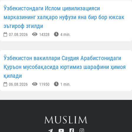
Ўзбекистондаги Ислом цивилизацияси
марказининг халқаро нуфузи яна бир бор юксак
эътироф этилди
07.08.2026
14328
4 min.
Ўзбекистон вакиллари Саудия Арабистонидаги
Қуръон мусобақасида юртимиз шарафини ҳимоя
қилади
06.08.2026
11950
1 min.