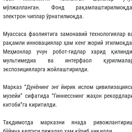
мўлжалланган. Фонд рақамлаштирилмоқда
электрон чиплар ўрнатилмоқда.
Муассаса фаолиятига замонавий технологиялар в
рақамли инновациялар ҳам кенг жорий этилмоқда
Меҳмонлар учун робот-гидлар харид қилинди
мультимедиа ва интерфаол қурилмала
экспозицияларга жойлаштирилди.
Марказ “Дунёнинг энг йирик ислом цивилизацияс
музейи” сифатида “Гиннесснинг жаҳон рекордлар
китоби”га киритилди.
Тақдимотда марказни янада ривожлантири
бўйича келгуси режалар ҳам кўриб чиқилди.