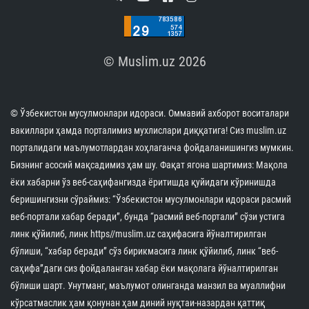
© Muslim.uz 2026
© Ўзбекистон мусулмонлари идораси. Оммавий ахборот воситалари
вакиллари ҳамда порталимиз мухлислари диққатига! Сиз muslim.uz
порталидаги маълумотлардан хоҳлаганча фойдаланишингиз мумкин.
Бизнинг асосий мақсадимиз ҳам шу. Фақат ягона шартимиз: Мақола
ёки хабарни ўз веб-саҳифангизда ёритишда қуйидаги кўринишда
беришингизни сўраймиз: “Ўзбекистон мусулмонлари идораси расмий
веб-портали хабар беради”, бунда “расмий веб-портали” сўзи устига
линк қўйилиб, линк https//muslim.uz саҳифасига йўналтирилган
бўлиши, “хабар беради” сўз бирикмасига линк қўйилиб, линк “веб-
саҳифа”даги сиз фойдаланган хабар ёки мақолага йўналтирилган
бўлиши шарт. Унутманг, маълумот олинганда манзил ва муаллифни
кўрсатмаслик ҳам қонунан ҳам диний нуқтаи-назардан қаттиқ