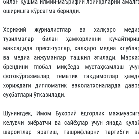
билан қўшма илмий-маърифий лойиҳаларни амалг
оширишга кўрсатма берилди.
Хорижий журналистлар ва халқаро меди
тузилмалар билан ҳамкорликни кучайтири
мақсадида пресс-турлар, халқаро медиа клубла
ва медиа анжуманлар ташкил этилади. Марка
брендини глобал миқёсда мустаҳкамлаш учу
фотокўргазмалар, тематик тақдимотлар ҳамд
хориждаги дипломатик ваколатхоналарда давр
суҳбатлари ўтказилади.
Шунингдек, Имом Бухорий ёдгорлик мажмуасиг
келувчи зиёратчи ва сайёҳлар учун янада қула
шароитлар яратиш, ташрифларни тартибли в