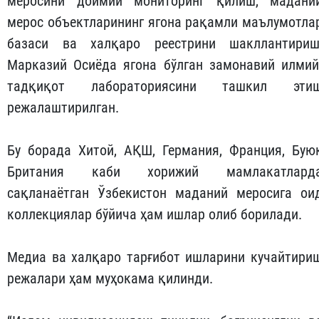
меросини доимий мониторинг қилиш, мадани
мерос объектларининг ягона рақамли маълумотла
базаси ва халқаро реестрини шакллантириш
Марказий Осиёда ягона бўлган замонавий илмий
тадқиқот лабораториясини ташкил эти
режалаштирилган.
Бу борада Хитой, АҚШ, Германия, Франция, Бую
Британия каби хорижий мамлакатлард
сақланаётган Ўзбекистон маданий меросига ои
коллекциялар бўйича ҳам ишлар олиб борилади.
Медиа ва халқаро тарғибот ишларини кучайтири
режалари ҳам муҳокама қилинди.