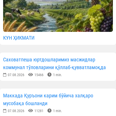
КУН ҲИКМАТИ
Саховатпеша юртдошларимиз масжидлар
коммунал тўловларини қўллаб-қувватламоқда
07.08.2026
15466
1 min.
Маккада Қуръони карим бўйича халқаро
мусобақа бошланди
07.08.2026
11281
1 min.