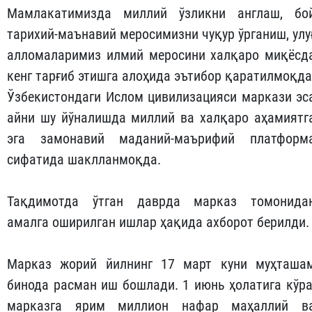
Мамлакатимизда миллий ўзликни англаш, бо
тарихий-маънавий меросимизни чуқур ўрганиш, улу
алломаларимиз илмий меросини халқаро миқёсд
кенг тарғиб этишга алоҳида эътибор қаратилмоқда
Ўзбекистондаги Ислом цивилизацияси маркази эс
айни шу йўналишда миллий ва халқаро аҳамиятг
эга замонавий маданий-маърифий платформ
сифатида шаклланмоқда.
Тақдимотда ўтган даврда марказ томонида
амалга оширилган ишлар ҳақида ахборот берилди.
Марказ жорий йилнинг 17 март куни муҳташа
бинода расман иш бошлади. 1 июнь ҳолатига кўра
марказга ярим миллион нафар маҳаллий в