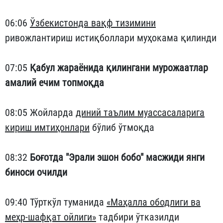
06:06
Ўзбекистонда вақф тизимини
ривожлантириш истиқболлари муҳокама қилинди
07:05
Қабул жараёнида қилингани мурожаатлар
амалий ечим топмоқда
08:05 Жойларда
диний таълим муассасаларига
кириш имтиҳонлари
бўлиб ўтмоқда
08:32
Боғотда "Эрали эшон бобо" масжиди янги
биноси очилди
09:40 Тўрткўл туманида
«Маҳалла ободлиги ва
меҳр-шафқат ойлиги»
тадбири ўтказилди