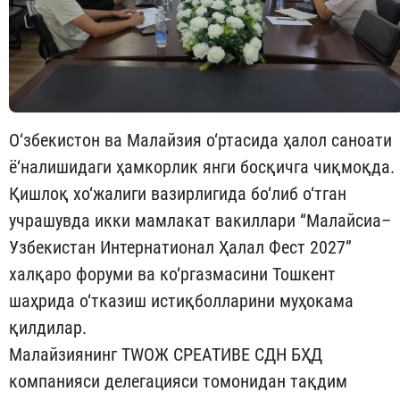
О‘збекистон ва Малайзия о‘ртасида ҳалол саноати
ё‘налишидаги ҳамкорлик янги босқичга чиқмоқда.
Қишлоқ хо‘жалиги вазирлигида бо‘либ о‘тган
учрашувда икки мамлакат вакиллари “Малайсиа–
Узбекистан Интернатионал Ҳалал Фест 2027”
халқаро форуми ва ко‘ргазмасини Тошкент
шаҳрида о‘тказиш истиқболларини муҳокама
қилдилар.
Малайзиянинг ТWОЖ CРEАТИВE СДН БҲД
компанияси делегацияси томонидан тақдим