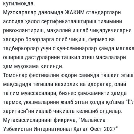
кутилмоқда.
Музокаралар давомида ЖАКИМ стандартлари
асосида ҳалол сертификатлаштириш тизимини
ривожлантириш, маҳаллий ишлаб чиқарувчиларни
халқаро бозорларга олиб чиқиш, фермер ва
тадбиркорлар учун о‘қув-семинарлар ҳамда малак
ошириш дастурларини ташкил этиш масалалари
ҳам муҳокама қилинди.
Томонлар фестивални юқори савияда ташкил этиш
мақсадида тегишли вазирлик ва идоралар, олий
та’лим муассасалари, бизнес ҳамжамияти ҳамда
тармоқ уюшмаларини жалб этган ҳолда қо‘шма “Ё‘
харитаси”ни ишлаб чиқишга келишиб олдилар.
Мутахассисларнинг фикрича, “Малайсиа–
Узбекистан Интернатионал Ҳалал Фест 2027”