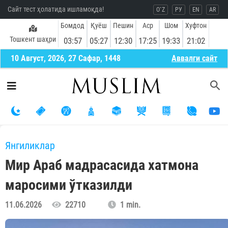
Сайт тест ҳолатида ишламоқда!
O`Z
РУ
EN
AR
Бомдод
Қуёш
Пешин
Аср
Шом
Хуфтон
Тошкент шаҳри
03:57
05:27
12:30
17:25
19:33
21:02
10 Август, 2026, 27 Сафар, 1448
Aввалги сайт
Янгиликлар
Мир Араб мадрасасида хатмона
маросими ўтказилди
11.06.2026
22710
1 min.