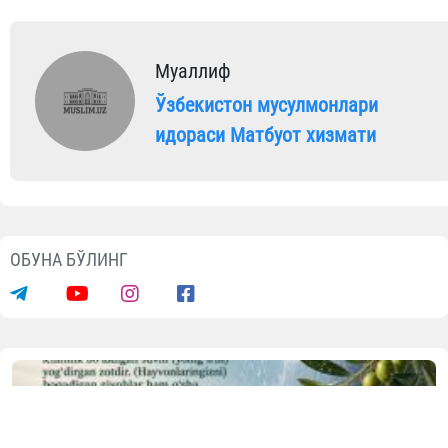
Муаллиф
Ўзбекистон мусулмонлари
идораси Матбуот хизмати
ОБУНА БЎЛИНГ