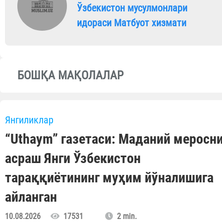
Ўзбекистон мусулмонлари
идораси Матбуот хизмати
БОШҚА МАҚОЛАЛАР
Янгиликлар
“Uthaym” газетаси: Маданий меросн
асраш Янги Ўзбекистон
тараққиётининг муҳим йўналишига
айланган
10.08.2026
17531
2 min.