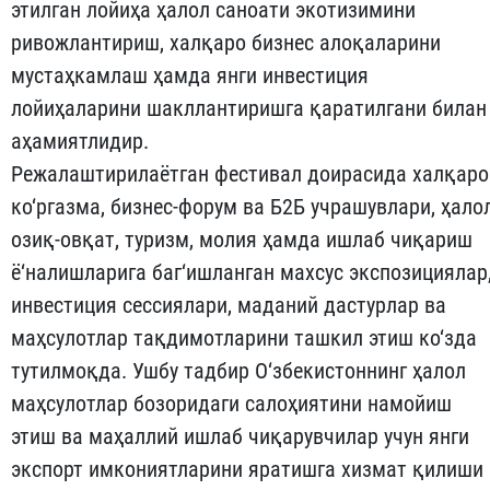
этилган лойиҳа ҳалол саноати экотизимини
ривожлантириш, халқаро бизнес алоқаларини
мустаҳкамлаш ҳамда янги инвестиция
лойиҳаларини шакллантиришга қаратилгани билан
аҳамиятлидир.
Режалаштирилаётган фестивал доирасида халқаро
ко‘ргазма, бизнес-форум ва Б2Б учрашувлари, ҳало
озиқ-овқат, туризм, молия ҳамда ишлаб чиқариш
ё‘налишларига баг‘ишланган махсус экспозициялар
инвестиция сессиялари, маданий дастурлар ва
маҳсулотлар тақдимотларини ташкил этиш ко‘зда
тутилмоқда. Ушбу тадбир О‘збекистоннинг ҳалол
маҳсулотлар бозоридаги салоҳиятини намойиш
этиш ва маҳаллий ишлаб чиқарувчилар учун янги
экспорт имкониятларини яратишга хизмат қилиши