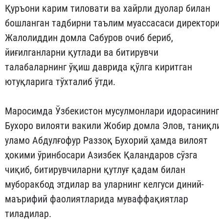
Қуръони карим тиловати ва хайрли дуолар билан
бошланган тадбирни таълим муассасаси директор
Жалолиддин домла Сабуров очиб бериб,
йиғилганларни қутлади ва битирувчи
талабаларнинг ўқиш даврида қўлга киритган
ютуқларига тўхталиб ўтди.
Маросимда Ўзбекистон мусулмонлари идорасининг
Бухоро вилояти вакили Жобир домла Элов, таниқл
уламо Абдулғофур Раззоқ Бухорий ҳамда вилоят
ҳокими ўринбосари Азизбек Қаландаров сўзга
чиқиб, битирувчиларни қутлуғ қадам билан
муборакбод этдилар ва уларнинг келгуси диний-
маърифий фаолиятларида муваффақиятлар
тиладилар.