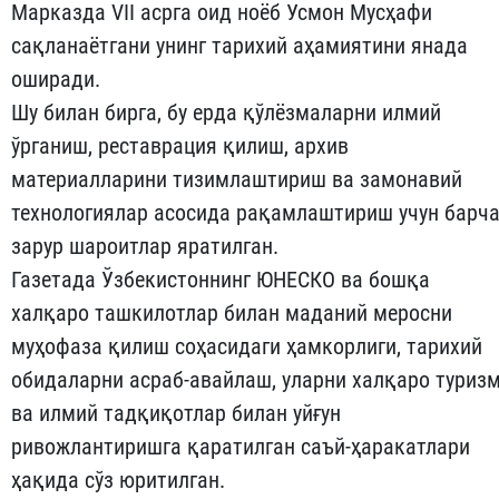
Марказда VII асрга оид ноёб Усмон Мусҳафи
сақланаётгани унинг тарихий аҳамиятини янада
оширади.
Шу билан бирга, бу ерда қўлёзмаларни илмий
ўрганиш, реставрация қилиш, архив
материалларини тизимлаштириш ва замонавий
технологиялар асосида рақамлаштириш учун барч
зарур шароитлар яратилган.
Газетада Ўзбекистоннинг ЮНЕСКО ва бошқа
халқаро ташкилотлар билан маданий меросни
муҳофаза қилиш соҳасидаги ҳамкорлиги, тарихий
обидаларни асраб-авайлаш, уларни халқаро туриз
ва илмий тадқиқотлар билан уйғун
ривожлантиришга қаратилган саъй-ҳаракатлари
ҳақида сўз юритилган.