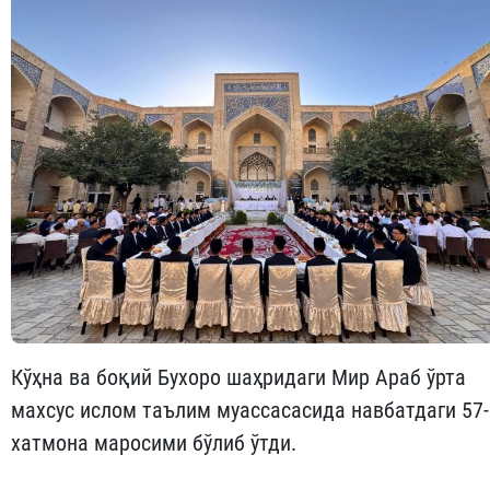
Кўҳна ва боқий Бухоро шаҳридаги Мир Араб ўрта
махсус ислом таълим муассасасида навбатдаги 57-
хатмона маросими бўлиб ўтди.