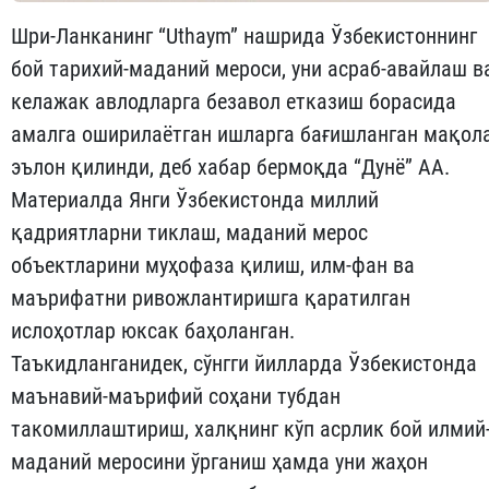
Шри-Ланканинг “Uthaym” нашрида Ўзбекистоннинг
бой тарихий-маданий мероси, уни асраб-авайлаш в
келажак авлодларга безавол етказиш борасида
амалга оширилаётган ишларга бағишланган мақол
эълон қилинди, деб хабар бермоқда “Дунё” АА.
Материалда Янги Ўзбекистонда миллий
қадриятларни тиклаш, маданий мерос
объектларини муҳофаза қилиш, илм-фан ва
маърифатни ривожлантиришга қаратилган
ислоҳотлар юксак баҳоланган.
Таъкидланганидек, сўнгги йилларда Ўзбекистонда
маънавий-маърифий соҳани тубдан
такомиллаштириш, халқнинг кўп асрлик бой илмий
маданий меросини ўрганиш ҳамда уни жаҳон