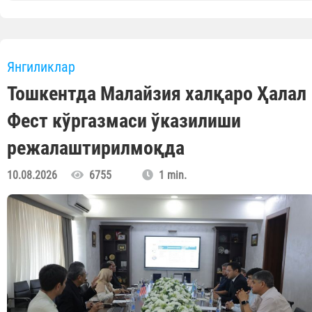
Янгиликлар
Тошкентда Малайзия халқаро Ҳалал
Фест кўргазмаси ўказилиши
режалаштирилмоқда
10.08.2026
6755
1 min.