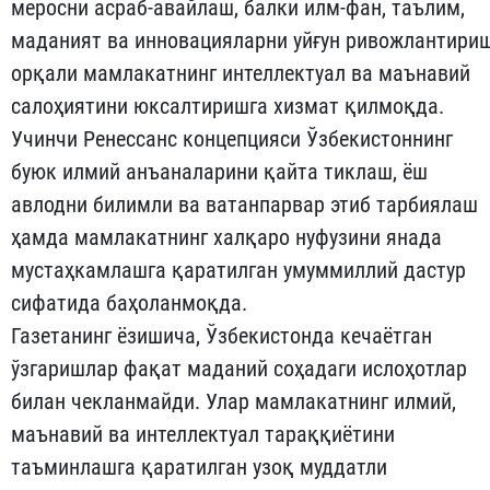
меросни асраб-авайлаш, балки илм-фан, таълим,
маданият ва инновацияларни уйғун ривожлантири
орқали мамлакатнинг интеллектуал ва маънавий
салоҳиятини юксалтиришга хизмат қилмоқда.
Учинчи Ренессанс концепцияси Ўзбекистоннинг
буюк илмий анъаналарини қайта тиклаш, ёш
авлодни билимли ва ватанпарвар этиб тарбиялаш
ҳамда мамлакатнинг халқаро нуфузини янада
мустаҳкамлашга қаратилган умуммиллий дастур
сифатида баҳоланмоқда.
Газетанинг ёзишича, Ўзбекистонда кечаётган
ўзгаришлар фақат маданий соҳадаги ислоҳотлар
билан чекланмайди. Улар мамлакатнинг илмий,
маънавий ва интеллектуал тараққиётини
таъминлашга қаратилган узоқ муддатли