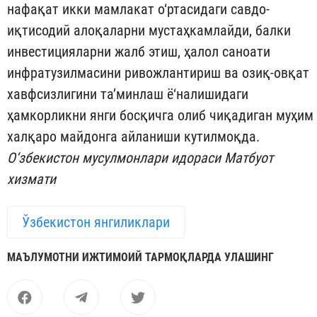
нафақат икки мамлакат о‘ртасидаги савдо-
иқтисодий алоқаларни мустаҳкамлайди, балки
инвестицияларни жалб этиш, ҳалол саноати
инфратузилмасини ривожлантириш ва озиқ-овқат
хавфсизлигини та’минлаш ё‘налишидаги
ҳамкорликни янги босқичга олиб чиқадиган муҳим
халқаро майдонга айланиши кутилмоқда.
О‘збекистон мусулмонлари идораси Матбуот
хизмати
Ўзбекистон янгиликлари
МАЪЛУМОТНИ ИЖТИМОИЙ ТАРМОҚЛАРДА УЛАШИНГ