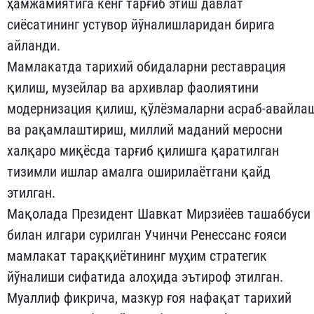
ҳамжамиятига кенг тарғиб этиш давлат
сиёсатининг устувор йўналишларидан бирига
айланди.
Мамлакатда тарихий обидаларни реставрация
қилиш, музейлар ва архивлар фаолиятини
модернизация қилиш, қўлёзмаларни асраб-авайла
ва рақамлаштириш, миллий маданий меросни
халқаро миқёсда тарғиб қилишга қаратилган
тизимли ишлар амалга оширилаётгани қайд
этилган.
Мақолада Президент Шавкат Мирзиёев ташаббуси
билан илгари сурилган Учинчи Ренессанс ғояси
мамлакат тараққиётининг муҳим стратегик
йўналиши сифатида алоҳида эътироф этилган.
Муаллиф фикрича, мазкур ғоя нафақат тарихий