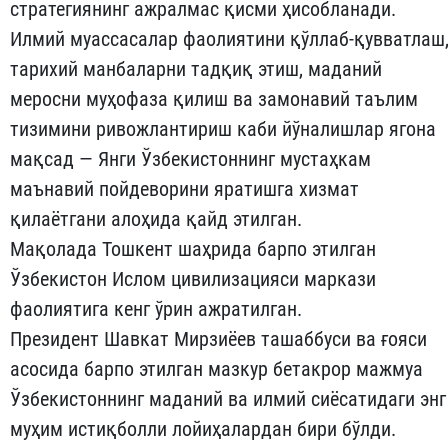
стратегиянинг ажралмас қисми ҳисобланади.
Илмий муассасалар фаолиятини қўллаб-қувватлаш
тарихий манбаларни тадқиқ этиш, маданий
меросни муҳофаза қилиш ва замонавий таълим
тизимини ривожлантириш каби йўналишлар ягона
мақсад — Янги Ўзбекистоннинг мустаҳкам
маънавий пойдеворини яратишга хизмат
қилаётгани алоҳида қайд этилган.
Мақолада Тошкент шаҳрида барпо этилган
Ўзбекистон Ислом цивилизацияси маркази
фаолиятига кенг ўрин ажратилган.
Президент Шавкат Мирзиёев ташаббуси ва ғояси
асосида барпо этилган мазкур бетакрор мажмуа
Ўзбекистоннинг маданий ва илмий сиёсатидаги энг
муҳим истиқболли лойиҳалардан бири бўлди.