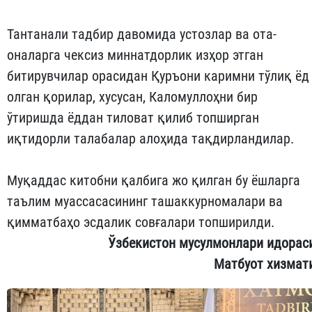
Тантанали тадбир давомида устозлар ва ота-
оналарга чексиз миннатдорлик изҳор этган
битирувчилар орасидан Қуръони каримни тўлиқ ёд
олган қорилар, хусусан, Каломуллоҳни бир
ўтиришда ёддан тиловат қилиб топширган
иқтидорли талабалар алоҳида тақдирландилар.
Муқаддас китобни қалбига жо қилган бу ёшларга
таълим муассасасининг ташаккурномалари ва
қимматбаҳо эсдалик совғалари топширилди.
Ўзбекистон мусулмонлари идорас
Матбуот хизмат