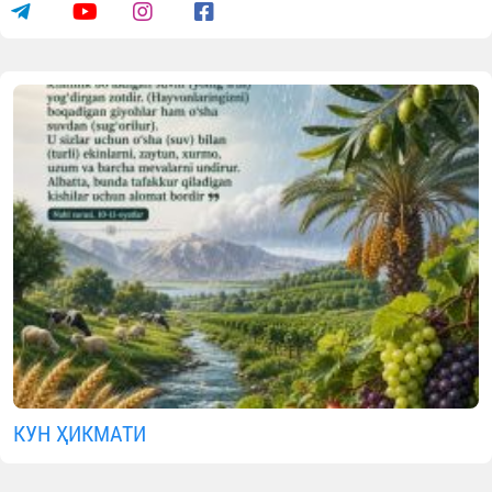
Фарғонада 35 нафар болажонга хатн
тўйи ўтказилди
07.08.2026
4108
1 min.
www.vaqf.uz
Видеолавҳалар
МАЪЛУМОТНИ ИЖТИМОИЙ ТАРМОҚЛАРДА УЛАШИНГ
Муаллиф