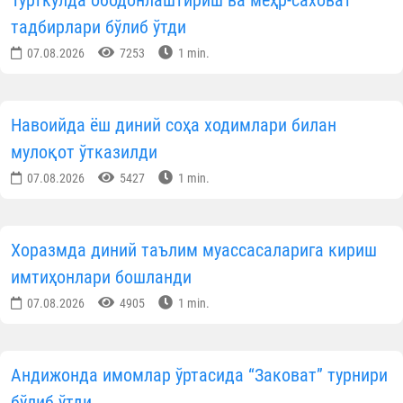
КУН ҲИКМАТИ
Саховатпеша юртдошларимиз масжидлар
коммунал тўловларини қўллаб-қувватламоқда
07.08.2026
7798
1 min.
Маккада Қуръони карим бўйича халқаро
мусобақа бошланди
07.08.2026
5099
1 min.