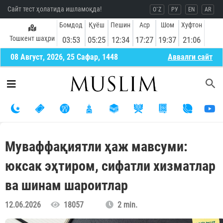
Сайт тест ҳолатида ишламоқда!
O`Z
РУ
EN
AR
Бомдод
Қуёш
Пешин
Аср
Шом
Хуфтон
Тошкент шаҳри
03:53
05:25
12:34
17:27
19:37
21:06
08 Август, 2026, 25 Сафар, 1448
Aввалги сайт
Муваффақиятли ҳаж мавсуми:
юксак эҳтиром, сифатли хизматлар
ва шинам шароитлар
12.06.2026
18057
2 min.