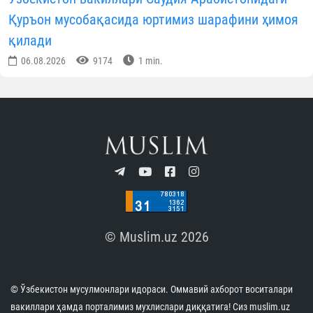
Хоразмда диний таълим муассасаларига кириш
имтиҳонлари бошланди
07.08.2026
4905
1 min.
Андижонда имомлар ўртасида “Заковат” турнири
бўлиб ўтди
07.08.2026
4708
1 min.
Имом Бухорий мажмуасига охирги уч ой
давомида 2,8 миллиондан зиёд меҳмон ташриф
буюрди
07.08.2026
9408
1 min.