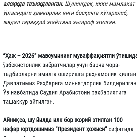
алоҳида таъкидланган.
Шунингдек, икки мамлакат
ўртасидаги ҳамкорлик янги босқичга кўтарилиб,
жадал тараққий этаётгани эътироф этилган.
“Ҳаж – 2026” мавсумининг муваффақиятли ўтишид
ўзбекистонлик зиёратчилар учун барча чора-
тадбирларни амалга оширишга раҳнамолик қилган
Давлатимиз Раҳбарига миннатдорлик билдирилган
Ўз навбатида Саудия Арабистони раҳбариятига
ташаккур айтилган.
Айниқса, шу йилда илк бор жорий этилган 100
нафар юртдошимиз
“Президент ҳожиси”
сифатида