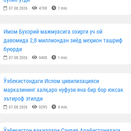
Фарғонада ёш имом-хатиблар билан маърифий
мулоқот ўтказилди
07.08.2026
4130
1 min.
Тўрткўлда ободонлаштириш ва меҳр-саховат
тадбирлари бўлиб ўтди
07.08.2026
7253
1 min.
Навоийда ёш диний соҳа ходимлари билан
мулоқот ўтказилди
07.08.2026
5427
1 min.