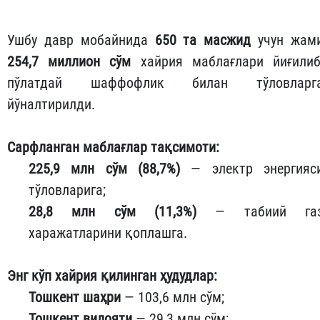
Ушбу давр мобайнида
650 та масжид
учун жам
254,7 миллион сўм
хайрия маблағлари йиғилиб
пўлатдай шаффофлик билан тўловларг
йўналтирилди.
Сарфланган маблағлар тақсимоти:
225,9 млн сўм (88,7%)
— электр энергияс
тўловларига;
28,8 млн сўм (11,3%)
— табиий га
харажатларини қоплашга.
Энг кўп хайрия қилинган ҳудудлар:
Тошкент шаҳри
— 103,6 млн сўм;
Тошкент вилояти
— 29,3 млн сўм;