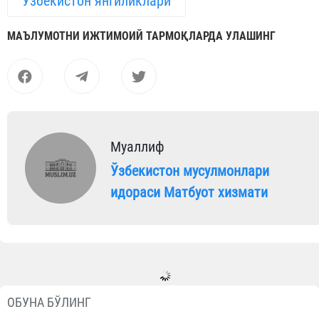
Ўзбекистон янгиликлари
МАЪЛУМОТНИ ИЖТИМОИЙ ТАРМОҚЛАРДА УЛАШИНГ
Муаллиф
Ўзбекистон мусулмонлари
идораси Матбуот хизмати
Видеолар