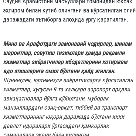
Саудия Арабистони масъуллари томонидан юксак
эҳтиром билан кутиб олингани ва кўрсатилган олий
даражадаги эътиборга алоҳида урғу қаратилган.
Мино ва Арафотдаги замонавий чодирлар, шинам
шароитлар, совутиш тизимлари ҳамда рақамли
хизматлар зиёратчилар ибодатларини хотиржам
адо этишларига омил бўлгани қайд этилган.
Шунингдек, юртимизда зиёратчиларга кўрсатилган
хизматлар, хусусан 9 та халқаро аэропорт орқали
авиақатновлар йўлга қўйилгани, муборак
манзиллардаги озиқ-овқат, тиббий ва транспорт
хизматларининг юқори даражада бўлгани икки
давлат идоралари ўртасидаги ҳамкорлик
самаралари экани баён қилинган.