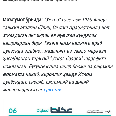
Маълумот ўрнида:
“Уккоз” газетаси 1960 йилда
ташкил этилган бўлиб, Саудия Арабистонида чоп
этиладиган энг йирик ва нуфузли кундалик
нашрлардан бири. Газета номи қадимги араб
дунёсида адабиёт, маданият ва савдо маркази
ҳисобланган тарихий “Уккоз бозори” шарафига
номланган. Бугунги кунда нашр босма ва рақамли
форматда чиқиб, қироллик ҳамда Ислом
дунёсидаги сиёсий, ижтимоий ва диний
жараёнларни кенг
ёритади.