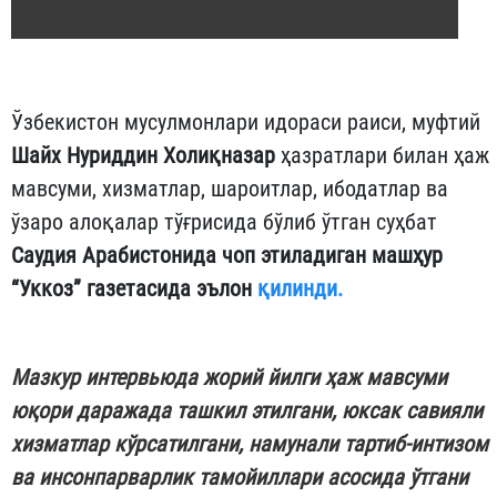
Ўзбекистон мусулмонлари идораси раиси, муфтий
Шайх Нуриддин Холиқназар
ҳазратлари билан ҳаж
мавсуми, хизматлар, шароитлар, ибодатлар ва
ўзаро алоқалар тўғрисида бўлиб ўтган суҳбат
Саудия Арабистонида чоп этиладиган машҳур
“Уккоз” газетасида эълон
қилинди.
Мазкур интервьюда жорий йилги ҳаж мавсуми
юқори даражада ташкил этилгани, юксак савияли
хизматлар кўрсатилгани, намунали тартиб-интизом
ва инсонпарварлик тамойиллари асосида ўтгани