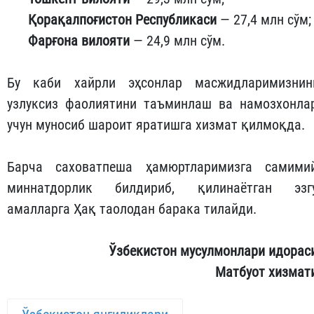
Қорақалпоғистон Республикаси
— 27,4 млн сўм;
Фарғона вилояти
— 24,9 млн сўм.
Бу каби хайрли эҳсонлар масжидларимизнин
узлуксиз фаолиятини таъминлаш ва намозхонла
учун муносиб шароит яратишга хизмат қилмоқда.
Барча саховатпеша ҳамюртларимизга самими
миннатдорлик билдириб, қилинаётган эзг
амалларга Ҳақ таолодан барака тилайди.
Ўзбекистон мусулмонлари идорас
Матбуот хизмат