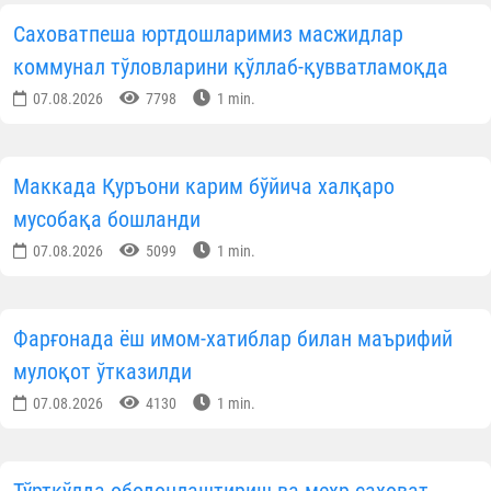
Ўзбекистон мусулмонлари идораси
Матбуот хизмати
ОБУНА БЎЛИНГ