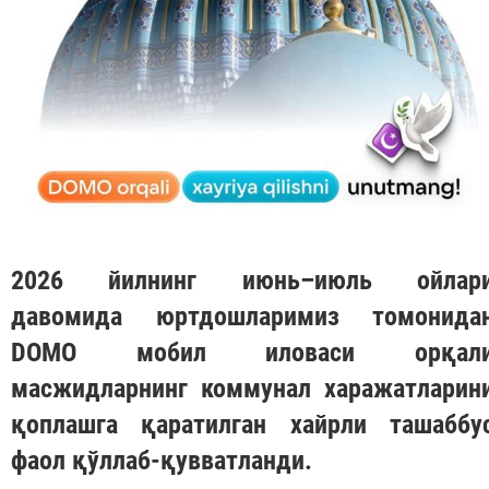
2026 йилнинг июнь–июль ойлар
давомида юртдошларимиз томонида
DOMO
мобил иловаси орқал
масжидларнинг коммунал харажатларин
қоплашга қаратилган хайрли ташаббу
фаол қўллаб-қувватланди.