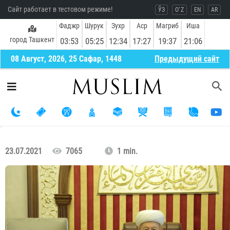
Сайт работает в тестовом режиме!
ЎЗ
O`Z
EN
AR
Фаджр
Шурук
Зухр
Аср
Магриб
Иша
город Ташкент
03:53
05:25
12:34
17:27
19:37
21:06
08 Август, 2026, 25 Сафар, 1448
Предыдущий сайт
23.07.2021
7065
1 min.