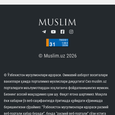
© Muslim.uz 2026
© Ўзбекистон мусулмонлари идораси. Оммавий ахборот воситалари
вакиллари ҳамда порталимиз мухлислари диққатига! Сиз muslim.uz
порталидаги маълумотлардан хоҳлаганча фойдаланишингиз мумкин.
Бизнинг асосий мақсадимиз ҳам шу. Фақат ягона шартимиз: Мақола
ёки хабарни ўз веб-саҳифангизда ёритишда қуйидаги кўринишда
беришингизни сўраймиз: “Ўзбекистон мусулмонлари идораси расмий
веб-портали хабар беради”, бунда “расмий веб-портали” сўзи устига