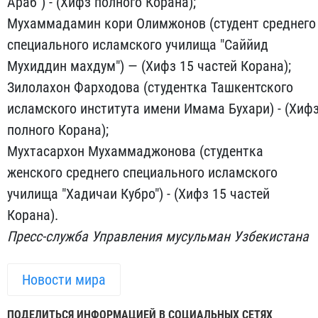
Араб") - (Хифз полного Корана);
Мухаммадамин кори Олимжонов (студент среднего
специального исламского училища "Саййид
Мухиддин махдум") — (Хифз 15 частей Корана);
Зилолахон Фарходова (студентка Ташкентского
исламского института имени Имама Бухари) - (Хиф
полного Корана);
Мухтасархон Мухаммаджонова (студентка
женского среднего специального исламского
училища "Хадичаи Кубро") - (Хифз 15 частей
Корана).
Пресс-служба Управления мусульман Узбекистана
Новости мира
ПОДЕЛИТЬСЯ ИНФОРМАЦИЕЙ В СОЦИАЛЬНЫХ СЕТЯХ