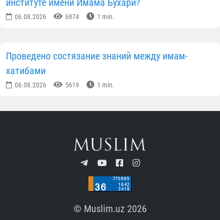
институте имени Имама Бухари?
06.08.2026
6874
1 min.
Проведено состязание знаний между имам-
хатибами
06.08.2026
5619
1 min.
© Muslim.uz 2026