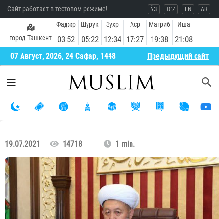
Сайт работает в тестовом режиме!
ЎЗ
O`Z
EN
AR
Фаджр
Шурук
Зухр
Аср
Магриб
Иша
город Ташкент
03:52
05:22
12:34
17:27
19:38
21:08
07 Август, 2026, 24 Сафар, 1448
Предыдущий сайт
19.07.2021
14718
1 min.