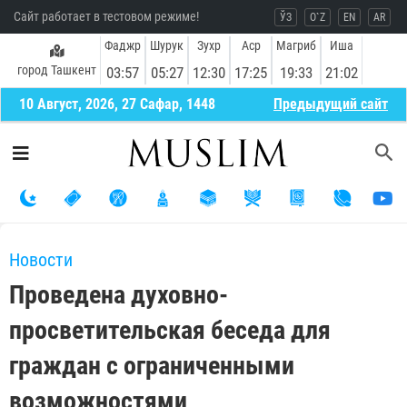
Сайт работает в тестовом режиме!
ЎЗ
O`Z
EN
AR
Фаджр
Шурук
Зухр
Аср
Магриб
Иша
город Ташкент
03:57
05:27
12:30
17:25
19:33
21:02
10 Август, 2026, 27 Сафар, 1448
Предыдущий сайт
Новости
Проведена духовно-
просветительская беседа для
граждан с ограниченными
возможностями