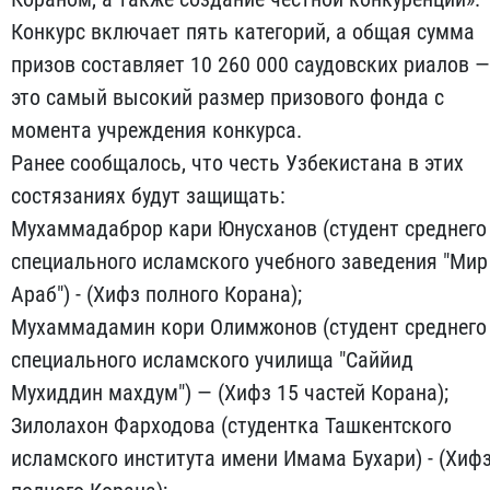
Конкурс включает пять категорий, а общая сумма
призов составляет 10 260 000 саудовских риалов —
это самый высокий размер призового фонда с
момента учреждения конкурса.
Ранее сообщалось, что честь Узбекистана в этих
состязаниях будут защищать:
Мухаммадаброр кари Юнусханов (студент среднего
специального исламского учебного заведения "Мир
Араб") - (Хифз полного Корана);
Мухаммадамин кори Олимжонов (студент среднего
специального исламского училища "Саййид
Мухиддин махдум") — (Хифз 15 частей Корана);
Зилолахон Фарходова (студентка Ташкентского
исламского института имени Имама Бухари) - (Хиф