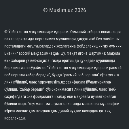
© Muslim.uz 2026
© Ўзбекистон мусулмонлари идораси. Оммавий ахборот воситалари
вакиллари ҳамда порталимиз мухлислари диққатига! Сиз muslim.uz
порталидаги маълумотлардан хоҳлаганча фойдаланишингиз мумкин.
Бизнинг асосий мақсадимиз ҳам шу. Фақат ягона шартимиз: Мақола
ёки хабарни ўз веб-саҳифангизда ёритишда қуйидаги кўринишда
беришингизни сўраймиз: “Ўзбекистон мусулмонлари идораси расмий
веб-портали хабар беради”, бунда “расмий веб-портали” сўзи устига
линк қўйилиб, линк https//muslim.uz саҳифасига йўналтирилган
бўлиши, “хабар беради” сўз бирикмасига линк қўйилиб, линк “веб-
саҳифа”даги сиз фойдаланган хабар ёки мақолага йўналтирилган
бўлиши шарт. Унутманг, маълумот олинганда манзил ва муаллифни
кўрсатмаслик ҳам қонунан ҳам диний нуқтаи-назардан қаттиқ
қораланади.