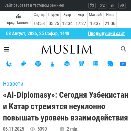
Сайт работает в тестовом режиме!
ЎЗ
O`Z
EN
AR
Фаджр
Шурук
Зухр
Аср
Магриб
Иша
город Ташкент
03:53
05:25
12:34
17:27
19:37
21:06
08 Август, 2026, 25 Сафар, 1448
Предыдущий сайт
Новости
«Al-Diplomasy»: Сегодня Узбекистан
и Катар стремятся неуклонно
повышать уровень взаимодействия
06.11.2025
6390
2 min.