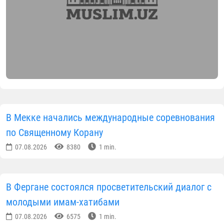
В Мекке начались международные соревнования
по Священному Корану
07.08.2026
8380
1 min.
В Фергане состоялся просветительский диалог с
молодыми имам-хатибами
07.08.2026
6575
1 min.