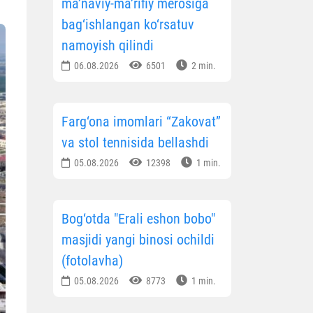
ma’naviy-ma’rifiy merosiga
bag‘ishlangan ko‘rsatuv
namoyish qilindi
06.08.2026
6501
2 min.
Farg‘ona imomlari “Zakovat”
va stol tennisida bellashdi
05.08.2026
12398
1 min.
Bog‘otda "Erali eshon bobo"
masjidi yangi binosi ochildi
(fotolavha)
05.08.2026
8773
1 min.