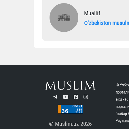
Muallif
Oʼzbekiston musulm
© Ўзбек
портал
ёки хаб
портали
“хабар 
Унутман
© Muslim.uz 2026