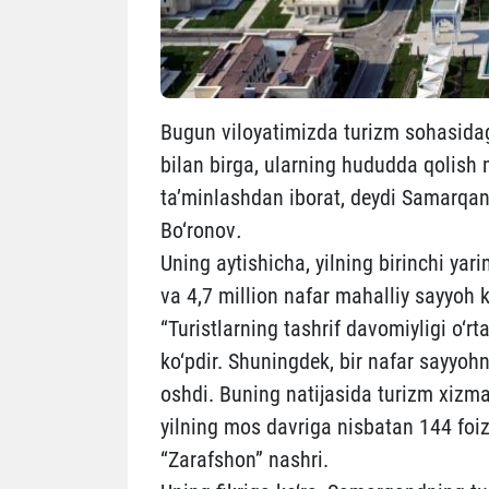
Bugun viloyatimizda turizm sohasidag
bilan birga, ularning hududda qolish m
ta’minlashdan iborat, deydi Samarqand
Bo‘ronov
.
Uning aytishicha, yilning birinchi yar
va 4,7 million nafar mahalliy sayyoh k
“Turistlarning tashrif davomiyligi o‘
ko‘pdir. Shuningdek, bir nafar sayyohni
oshdi. Buning natijasida turizm xizmat
yilning mos davriga nisbatan 144 foiz 
“Zarafshon” nashri.