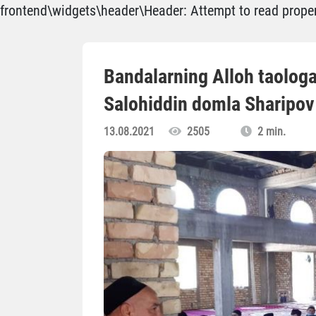
frontend\widgets\header\Header: Attempt to read propert
Bandalarning Alloh taologa 
Salohiddin domla Sharipov
13.08.2021
2505
2 min.