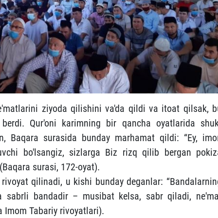
matlarini ziyoda qilishini va'da qildi va itoat qilsak, 
i berdi. Qur'oni karimning bir qancha oyatlarida shuk
an, Baqara surasida bunday marhamat qildi: “Ey, imo
uvchi bo'lsangiz, sizlarga Biz rizq qilib bergan pokiz
(Baqara surasi, 172-oyat).
rivoyat qilinadi, u kishi bunday deganlar: “Bandalarnin
va sabrli bandadir – musibat kelsa, sabr qiladi, ne'ma
 Imom Tabariy rivoyatlari).