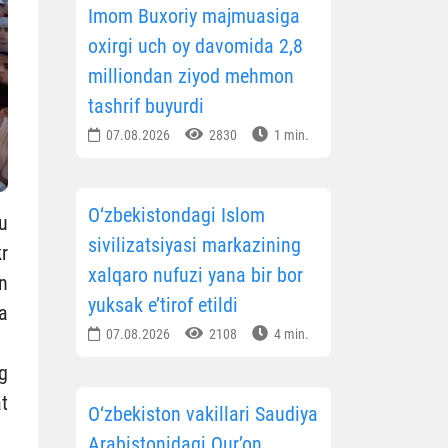
Imom Buxoriy majmuasiga
oxirgi uch oy davomida 2,8
milliondan ziyod mehmon
tashrif buyurdi
07.08.2026
2830
1 min.
O‘zbekistondagi Islom
bu
sivilizatsiyasi markazining
r
xalqaro nufuzi yana bir bor
n
yuksak e’tirof etildi
a
07.08.2026
2108
4 min.
g
t
O‘zbekiston vakillari Saudiya
Arabistonidagi Qur’on