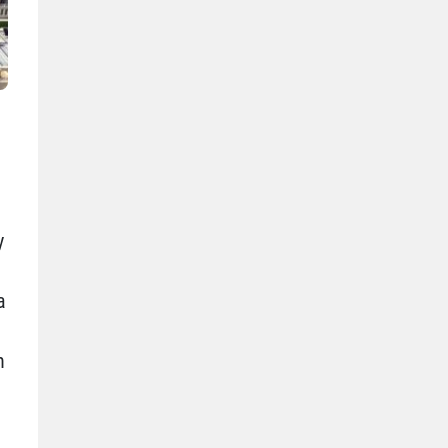
h
y
a
n