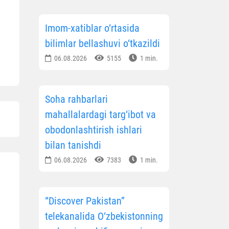
Imom-xatiblar o‘rtasida
bilimlar bellashuvi o‘tkazildi
06.08.2026
5155
1 min.
Soha rahbarlari
mahallalardagi targ‘ibot va
obodonlashtirish ishlari
bilan tanishdi
06.08.2026
7383
1 min.
“Discover Pakistan”
telekanalida O‘zbekistonning