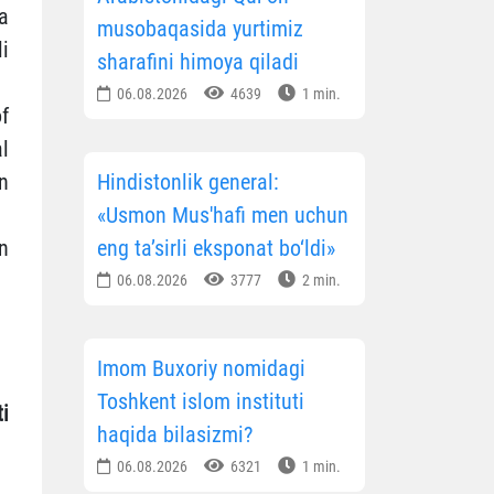
a
musobaqasida yurtimiz
li
sharafini himoya qiladi
06.08.2026
4639
1 min.
f
l
Hindistonlik general:
n
«Usmon Mus'hafi men uchun
eng ta’sirli eksponat bo‘ldi»
n
06.08.2026
3777
2 min.
Imom Buxoriy nomidagi
Toshkent islom instituti
i
haqida bilasizmi?
06.08.2026
6321
1 min.