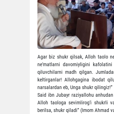
Agar biz shukr qilsak, Alloh taolo ne'
ne'matlarni davomiyligini kafolatin
qiluvchilarni madh qilgan. Jumlad
keltirganlar! Allohgagina ibodat qil
narsalardan eb, Unga shukr qilingiz!” 
Said ibn Jubayr raziyallohu anhudan 
Alloh taologa sevimlirog'i shukrli 
berilsa, shukr qiladi” (Imom Ahmad va