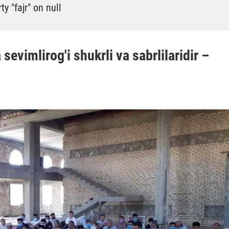
y "fajr" on null
sevimlirog'i shukrli va sabrlilaridir –