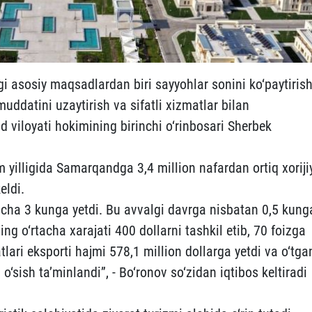
i asosiy maqsadlardan biri sayyohlar sonini ko‘paytiris
uddatini uzaytirish va sifatli xizmatlar bilan
 viloyati hokimining birinchi o‘rinbosari Sherbek
im yilligida Samarqandga 3,4 million nafardan ortiq xoriji
eldi.
rtacha 3 kunga yetdi. Bu avvalgi davrga nisbatan 0,5 kung
ng o‘rtacha xarajati 400 dollarni tashkil etib, 70 foizga
lari eksporti hajmi 578,1 million dollarga yetdi va o‘tga
o‘sish ta’minlandi”, - Bo‘ronov so‘zidan iqtibos keltiradi