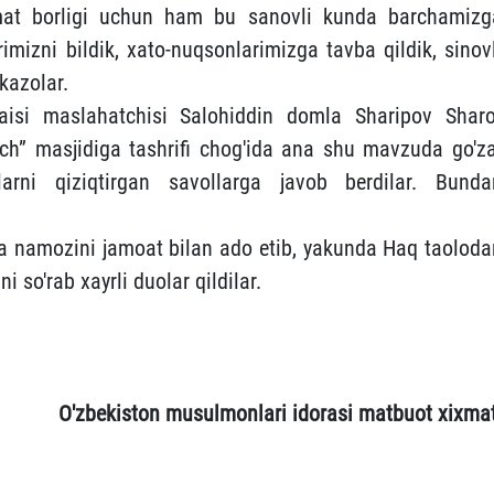
kmat borligi uchun ham bu sanovli kunda barchamizg
rimizni bildik, xato-nuqsonlarimizga tavba qildik, sinov
kazolar.
raisi maslahatchisi Salohiddin domla Sharipov Sharo
ch” masjidiga tashrifi chog'ida ana shu mavzuda go'za
arni qiziqtirgan savollarga javob berdilar. Bunda
a namozini jamoat bilan ado etib, yakunda Haq taoloda
ni so'rab xayrli duolar qildilar.
O'zbekiston musulmonlari idorasi matbuot xixmat