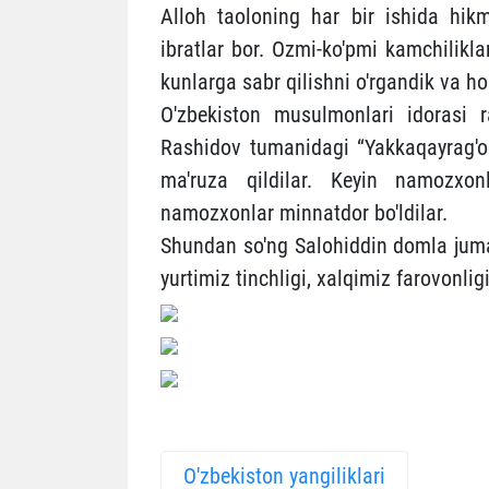
Alloh taoloning har bir ishida hi
ibratlar bor. Ozmi-ko'pmi kamchilikla
kunlarga sabr qilishni o'rgandik va ho
O'zbekiston musulmonlari idorasi 
Rashidov tumanidagi “Yakkaqayrag'o
ma'ruza qildilar. Keyin namozxonl
namozxonlar minnatdor bo'ldilar.
Shundan so'ng Salohiddin domla jum
yurtimiz tinchligi, xalqimiz farovonligi
O'zbekiston yangiliklari