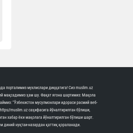
да порталимиз мухлислари диққатига! Сиз muslim.uz
й мақсадимиз ҳам шу. Фақат ягона шартимиз: Мақола
аймиз: “Ўзбекистон мусулмонлари идораси расмий веб-
 https//muslim.uz саҳифасига йўналтирилган бўлиши,
нган хабар ёки мақолага йўналтирилган бўлиши шарт.
м диний нуқтаи-назардан қаттиқ қораланади.