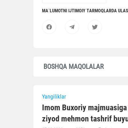
MА`LUMOTNI IJTIMOIY TАRMOQLАRDА ULА
BOSHQA MAQOLALAR
Yangiliklar
Imom Buxoriy majmuasiga o
ziyod mehmon tashrif buyu