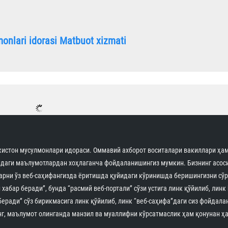
onlari idorasi Matbuot xizmati
истон мусулмонлари идораси. Оммавий ахборот воситалари вакиллари ҳам
идаги маълумотлардан хоҳлаганча фойдаланишингиз мумкин. Бизнинг асоси
арни ўз веб-саҳифангизда ёритишда қуйидаги кўринишда беришингизни сўр
 хабар беради”, бунда “расмий веб-портали” сўзи устига линк қўйилиб, линк
беради” сўз бирикмасига линк қўйилиб, линк “веб-саҳифа”даги сиз фойдала
г, маълумот олинганда манзил ва муаллифни кўрсатмаслик ҳам қонунан ҳа