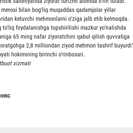
stik salohiyatida ziyorat turizmi alohida o‘rin tutadi.
y merosi bilan bog‘liq muqaddas qadamjolar yillar
idan keluvchi mehmonlarni o‘ziga jalb etib kelmoqda.
to‘liq foydalanishga topshirilishi mazkur yo‘nalishda
niga 65 ming nafar ziyoratchini qabul qilish quvvatiga
yoratgohga 2,8 milliondan ziyod mehmon tashrif buyurdi”
yati hokimining birinchi o‘rinbosari.
tbuot xizmati
SHING