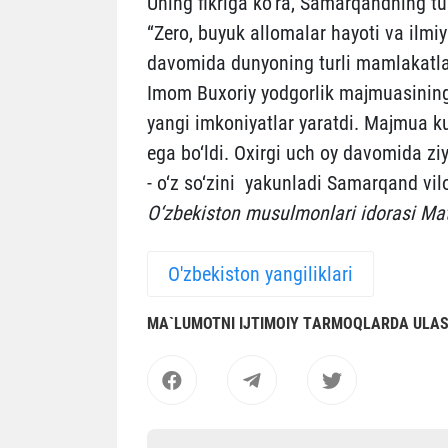
Uning fikriga ko‘ra, Samarqandning turi
“Zero, buyuk allomalar hayoti va ilmi
davomida dunyoning turli mamlakatlar
Imom Buxoriy yodgorlik majmuasining 
yangi imkoniyatlar yaratdi. Majmua ku
ega bo‘ldi. Oxirgi uch oy davomida zi
- o‘z so‘zini yakunladi Samarqand vilo
O‘zbekiston musulmonlari idorasi Ma
O'zbekiston yangiliklari
MА`LUMOTNI IJTIMOIY TАRMOQLАRDА ULА