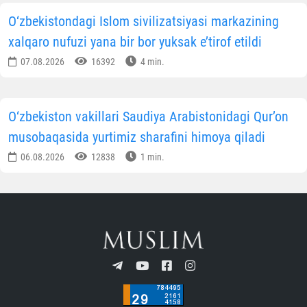
O‘zbekistondagi Islom sivilizatsiyasi markazining
xalqaro nufuzi yana bir bor yuksak e’tirof etildi
07.08.2026
16392
4 min.
O‘zbekiston vakillari Saudiya Arabistonidagi Qur’on
musobaqasida yurtimiz sharafini himoya qiladi
06.08.2026
12838
1 min.