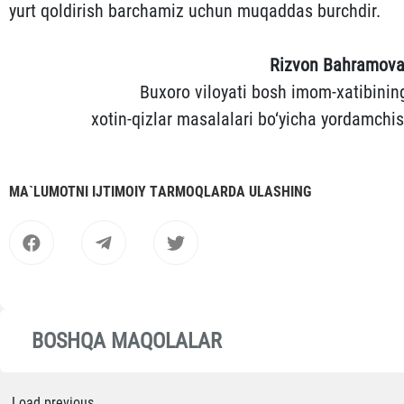
yurt qoldirish barchamiz uchun muqaddas burchdir.
Rizvon Bahramova
Buxoro viloyati bosh imom-xatibinin
xotin-qizlar masalalari bo‘yicha yordamchis
MА`LUMOTNI IJTIMOIY TАRMOQLАRDА ULАSHING
BOSHQA MAQOLALAR
Load previous...