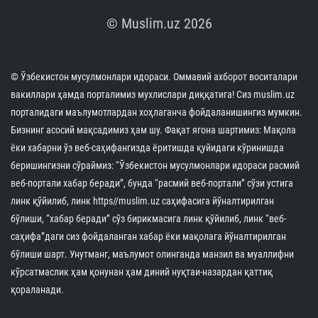
© Muslim.uz 2026
© Ўзбекистон мусулмонлари идораси. Оммавий ахборот воситалари
вакиллари ҳамда порталимиз мухлислари диққатига! Сиз muslim.uz
порталидаги маълумотлардан хоҳлаганча фойдаланишингиз мумкин.
Бизнинг асосий мақсадимиз ҳам шу. Фақат ягона шартимиз: Мақола
ёки хабарни ўз веб-саҳифангизда ёритишда қуйидаги кўринишда
беришингизни сўраймиз: “Ўзбекистон мусулмонлари идораси расмий
веб-портали хабар беради”, бунда “расмий веб-портали” сўзи устига
линк қўйилиб, линк https//muslim.uz саҳифасига йўналтирилган
бўлиши, “хабар беради” сўз бирикмасига линк қўйилиб, линк “веб-
саҳифа”даги сиз фойдаланган хабар ёки мақолага йўналтирилган
бўлиши шарт. Унутманг, маълумот олинганда манзил ва муаллифни
кўрсатмаслик ҳам қонунан ҳам диний нуқтаи-назардан қаттиқ
қораланади.