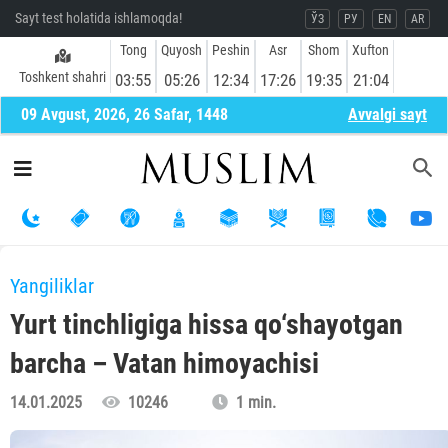
Sayt test holatida ishlamoqda!
ЎЗ
РУ
EN
AR
Tong
Quyosh
Peshin
Asr
Shom
Xufton
Toshkent shahri
03:55
05:26
12:34
17:26
19:35
21:04
09 Avgust, 2026, 26 Safar, 1448
Avvalgi sayt
Yangiliklar
Yurt tinchligiga hissa qo‘shayotgan
barcha – Vatan himoyachisi
14.01.2025
10246
1 min.