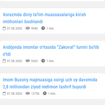
Xorazmda diniy ta’lim muassasalariga kirish
imtihonlari boshlandi
07.08.2026
9940
1 min.
Andijonda imomlar o‘rtasida “Zakovat” turniri bo‘lib
o‘tdi
07.08.2026
9265
1 min.
Imom Buxoriy majmuasiga oxirgi uch oy davomida
2,8 milliondan ziyod mehmon tashrif buyurdi
07.08.2026
13756
1 min.