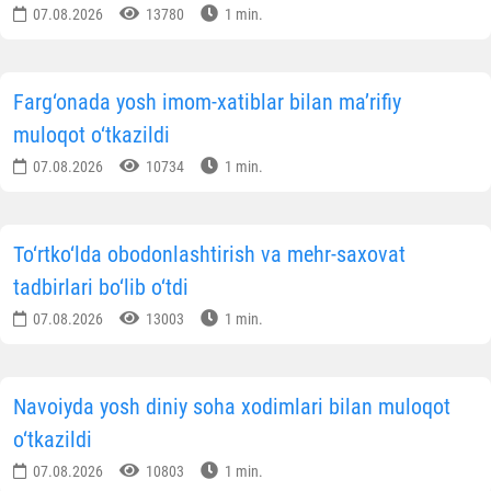
07.08.2026
13780
1 min.
Farg‘onada yosh imom-xatiblar bilan ma’rifiy
muloqot o‘tkazildi
07.08.2026
10734
1 min.
To‘rtko‘lda obodonlashtirish va mehr-saxovat
tadbirlari bo‘lib o‘tdi
07.08.2026
13003
1 min.
Navoiyda yosh diniy soha xodimlari bilan muloqot
o‘tkazildi
07.08.2026
10803
1 min.