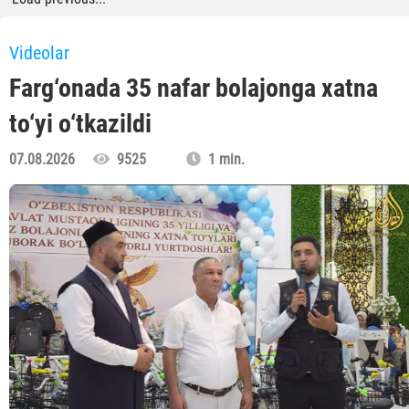
Videolar
Farg‘onada 35 nafar bolajonga xatna
to‘yi o‘tkazildi
07.08.2026
9525
1 min.