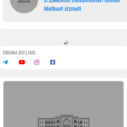
Oʼzbekiston musulmonlari idorasi
Matbuot xizmati
OBUNA BO'LING