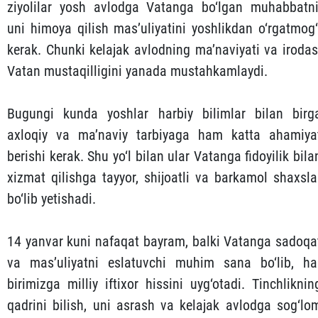
ziyolilar yosh avlodga Vatanga bo‘lgan muhabbatni
uni himoya qilish mas’uliyatini yoshlikdan o‘rgatmog‘
kerak. Chunki kelajak avlodning ma’naviyati va irodas
Vatan mustaqilligini yanada mustahkamlaydi.
Bugungi kunda yoshlar harbiy bilimlar bilan birg
axloqiy va ma’naviy tarbiyaga ham katta ahamiya
berishi kerak. Shu yo‘l bilan ular Vatanga fidoyilik bila
xizmat qilishga tayyor, shijoatli va barkamol shaxsla
bo‘lib yetishadi.
14 yanvar kuni nafaqat bayram, balki Vatanga sadoqa
va mas’uliyatni eslatuvchi muhim sana bo‘lib, ha
birimizga milliy iftixor hissini uyg‘otadi. Tinchliknin
qadrini bilish, uni asrash va kelajak avlodga sog‘lo