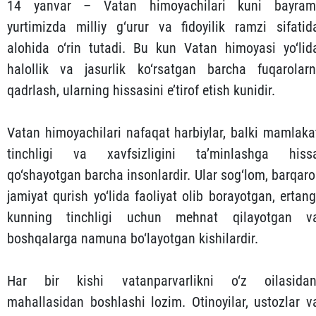
14 yanvar – Vatan himoyachilari kuni bayram
yurtimizda milliy g‘urur va fidoyilik ramzi sifatid
alohida o‘rin tutadi. Bu kun Vatan himoyasi yo‘lid
halollik va jasurlik ko‘rsatgan barcha fuqarolarn
qadrlash, ularning hissasini e’tirof etish kunidir.
Vatan himoyachilari nafaqat harbiylar, balki mamlaka
tinchligi va xavfsizligini ta’minlashga hiss
qo‘shayotgan barcha insonlardir. Ular sog‘lom, barqaro
jamiyat qurish yo‘lida faoliyat olib borayotgan, ertang
kunning tinchligi uchun mehnat qilayotgan v
boshqalarga namuna bo‘layotgan kishilardir.
Har bir kishi vatanparvarlikni o‘z oilasidan
mahallasidan boshlashi lozim. Otinoyilar, ustozlar v