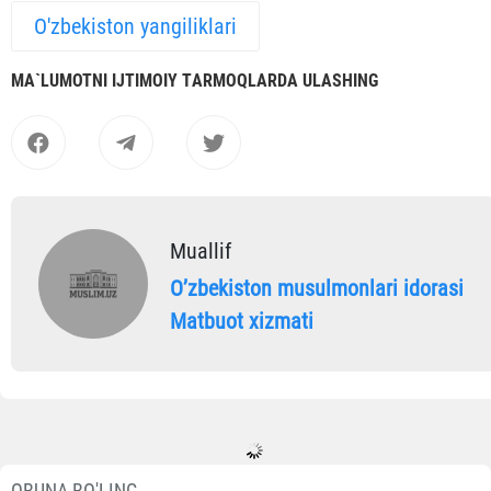
O'zbekiston yangiliklari
MА`LUMOTNI IJTIMOIY TАRMOQLАRDА ULАSHING
Muallif
Oʼzbekiston musulmonlari idorasi
Matbuot xizmati
OBUNA BO'LING