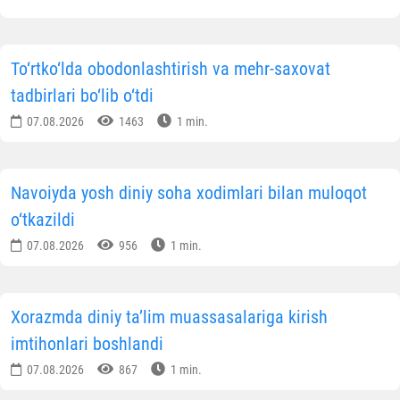
To‘rtko‘lda obodonlashtirish va mehr-saxovat
tadbirlari bo‘lib o‘tdi
07.08.2026
1463
1 min.
Navoiyda yosh diniy soha xodimlari bilan muloqot
o‘tkazildi
07.08.2026
956
1 min.
Xorazmda diniy ta’lim muassasalariga kirish
imtihonlari boshlandi
07.08.2026
867
1 min.