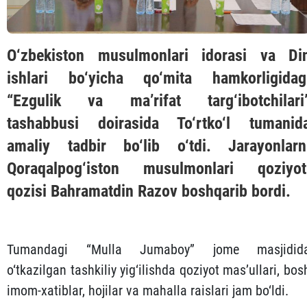
O‘zbekiston musulmonlari idorasi va Di
ishlari bo‘yicha qo‘mita hamkorligidag
“Ezgulik va ma’rifat targ‘ibotchilari
tashabbusi doirasida To‘rtko‘l tumanid
amaliy tadbir bo‘lib o‘tdi. Jarayonlarn
Qoraqalpog‘iston musulmonlari qoziyot
qozisi Bahramatdin Razov boshqarib bordi.
Tumandagi “Mulla Jumaboy” jome masjidid
o‘tkazilgan tashkiliy yig‘ilishda qoziyot mas’ullari, bos
imom-xatiblar, hojilar va mahalla raislari jam bo‘ldi.