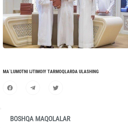
MА`LUMOTNI IJTIMOIY TАRMOQLАRDА ULАSHING
BOSHQA MAQOLALAR