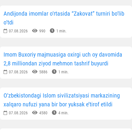
Andijonda imomlar o‘rtasida “Zakovat” turniri bo‘lib
o‘tdi
07.08.2026
990
1 min.
Imom Buxoriy majmuasiga oxirgi uch oy davomida
2,8 milliondan ziyod mehmon tashrif buyurdi
07.08.2026
5886
1 min.
O‘zbekistondagi Islom sivilizatsiyasi markazining
xalqaro nufuzi yana bir bor yuksak e’tirof etildi
07.08.2026
4580
4 min.