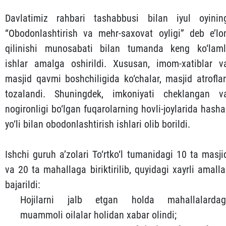
Davlatimiz rahbari tashabbusi bilan iyul oyinin
“Obodonlashtirish va mehr-saxovat oyligi” deb e’lo
qilinishi munosabati bilan tumanda keng ko‘laml
ishlar amalga oshirildi. Xususan, imom-xatiblar v
masjid qavmi boshchiligida ko‘chalar, masjid atroflar
tozalandi. Shuningdek, imkoniyati cheklangan v
nogironligi bo‘lgan fuqarolarning hovli-joylarida hasha
yo‘li bilan obodonlashtirish ishlari olib borildi.
Ishchi guruh a’zolari To‘rtko‘l tumanidagi 10 ta masji
va 20 ta mahallaga biriktirilib, quyidagi xayrli amalla
bajarildi:
Hojilarni jalb etgan holda mahallalardag
muammoli oilalar holidan xabar olindi;