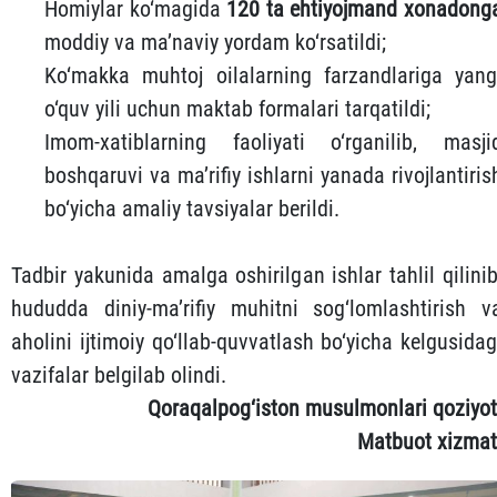
Homiylar ko‘magida
120 ta ehtiyojmand xonadong
moddiy va ma’naviy yordam ko‘rsatildi;
Ko‘makka muhtoj oilalarning farzandlariga yang
o‘quv yili uchun maktab formalari tarqatildi;
Imom-xatiblarning faoliyati o‘rganilib, masji
boshqaruvi va ma’rifiy ishlarni yanada rivojlantiris
bo‘yicha amaliy tavsiyalar berildi.
Tadbir yakunida amalga oshirilgan ishlar tahlil qilinib
hududda diniy-ma’rifiy muhitni sog‘lomlashtirish v
aholini ijtimoiy qo‘llab-quvvatlash bo‘yicha kelgusidag
vazifalar belgilab olindi.
Qoraqalpog‘iston musulmonlari qoziyot
Matbuot xizmat