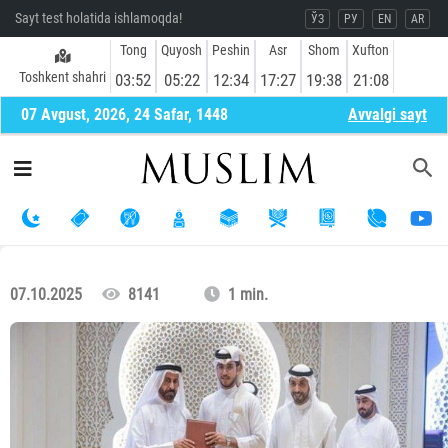
Sayt test holatida ishlamoqda!
ЎЗ
РУ
EN
AR
Tong
Quyosh
Peshin
Asr
Shom
Xufton
Toshkent shahri
03:52
05:22
12:34
17:27
19:38
21:08
07 Avgust, 2026, 24 Safar, 1448
Avvalgi sayt
07.10.2025
8141
1 min.