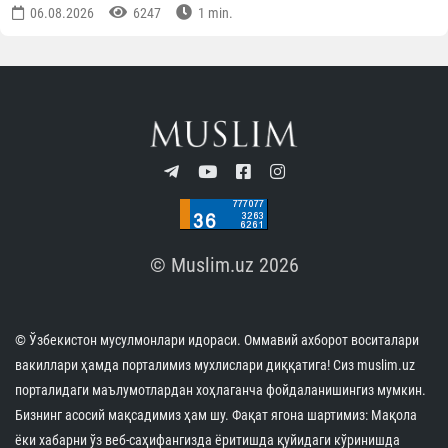
06.08.2026
6247
1 min.
© Muslim.uz 2026
© Ўзбекистон мусулмонлари идораси. Оммавий ахборот воситалари
вакиллари ҳамда порталимиз мухлислари диққатига! Сиз muslim.uz
порталидаги маълумотлардан хоҳлаганча фойдаланишингиз мумкин.
Бизнинг асосий мақсадимиз ҳам шу. Фақат ягона шартимиз: Мақола
ёки хабарни ўз веб-саҳифангизда ёритишда қуйидаги кўринишда