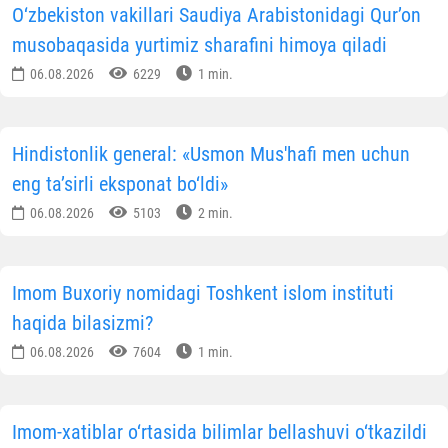
O‘zbekiston vakillari Saudiya Arabistonidagi Qur’on
musobaqasida yurtimiz sharafini himoya qiladi
06.08.2026
6229
1 min.
Hindistonlik general: «Usmon Mus'hafi men uchun
eng ta’sirli eksponat bo‘ldi»
06.08.2026
5103
2 min.
Imom Buxoriy nomidagi Toshkent islom instituti
haqida bilasizmi?
06.08.2026
7604
1 min.
Imom-xatiblar o‘rtasida bilimlar bellashuvi o‘tkazildi