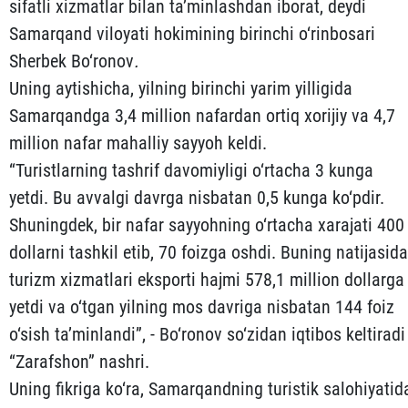
sifatli xizmatlar bilan ta’minlashdan iborat, deydi
Samarqand viloyati hokimining birinchi o‘rinbosari
Sherbek Bo‘ronov
.
Uning aytishicha, yilning birinchi yarim yilligida
Samarqandga 3,4 million nafardan ortiq xorijiy va 4,7
million nafar mahalliy sayyoh keldi.
“Turistlarning tashrif davomiyligi o‘rtacha 3 kunga
yetdi. Bu avvalgi davrga nisbatan 0,5 kunga ko‘pdir.
Shuningdek, bir nafar sayyohning o‘rtacha xarajati 400
dollarni tashkil etib, 70 foizga oshdi. Buning natijasida
turizm xizmatlari eksporti hajmi 578,1 million dollarga
yetdi va o‘tgan yilning mos davriga nisbatan 144 foiz
o‘sish ta’minlandi”, - Bo‘ronov so‘zidan iqtibos keltiradi
“Zarafshon” nashri.
Uning fikriga ko‘ra, Samarqandning turistik salohiyatid