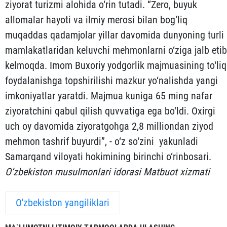
ziyorat turizmi alohida o‘rin tutadi. “Zero, buyuk
allomalar hayoti va ilmiy merosi bilan bog‘liq
muqaddas qadamjolar yillar davomida dunyoning turli
mamlakatlaridan keluvchi mehmonlarni o‘ziga jalb etib
kelmoqda. Imom Buxoriy yodgorlik majmuasining to‘liq
foydalanishga topshirilishi mazkur yo‘nalishda yangi
imkoniyatlar yaratdi. Majmua kuniga 65 ming nafar
ziyoratchini qabul qilish quvvatiga ega bo‘ldi. Oxirgi
uch oy davomida ziyoratgohga 2,8 milliondan ziyod
mehmon tashrif buyurdi”, - o‘z so‘zini yakunladi
Samarqand viloyati hokimining birinchi o‘rinbosari.
O‘zbekiston musulmonlari idorasi Matbuot xizmati
O'zbekiston yangiliklari