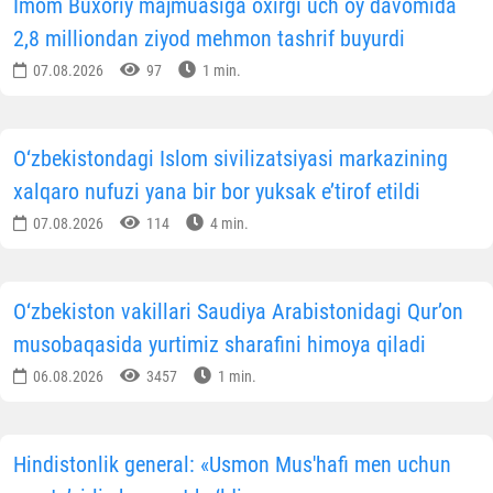
minnatdorlik maktubida O‘zbekistonga amalga
oshirgan rasmiy tashrifi davomida ko‘rsatilgan yuksak
mehmondo‘stlik va samimiy qabul uchun chuqur
minnatdorlik bildirgan. Shuningdek, Qirolicha
O‘zbekistondagi Islom sivilizatsiyasi markaziga tashrif
unda unutilmas taassurot qoldirganini ta’kidlab,
Markaz ekspozitsiyalari Markaziy Osiyoning boy tarixi,
madaniy merosi hamda Islom sivilizatsiyasi
taraqqiyotiga beqiyos hissa qo‘shgan buyuk
allomalarning ilmiy-ma’naviy merosini zamonaviy
muzey yechimlari orqali keng va ta’sirchan tarzda
namoyon etayotganini yuqori baholagan. Ayniqsa,
Qur’on zalidagi ma’naviy muhit va noyob meros
namunalari unda katta hurmat va hayrat tuyg‘ularini
uyg‘otgani qayd etilgan.