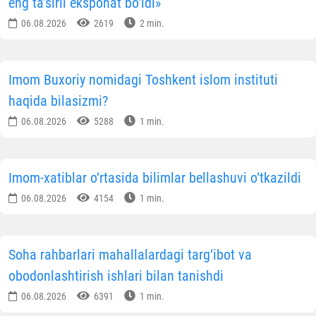
O‘zbekistondagi Islom sivilizatsiyasi markazi hamda
2026 yil 7–11 iyul kunlari Toshkent, Samarqand va
Termiz shaharlarida bo‘lib o‘tgan I Xalqaro islom
sivilizatsiyasi forumi yuksak xalqaro e’tirofga sazovor
bo‘lmoqda. Forum yakunlaridan so‘ng nufuzli xalqaro
tashkilotlar, ilmiy muassasalar va jamoat arboblari
tomonidan minnatdorlik hamda hamkorlikni
rivojlantirishga oid qator maktublar kelib tushdi.
Malayziya Xalqaro Islom universiteti (International
Islamic University Malaysia – IIUM) huzuridagi
Office o
Strategic Institution Transformation
rahbari, professor
Shukron bin Abd Rahmon o‘z maktubida I Xalqaro
islom sivilizatsiyasi forumining xalqaro ahamiyatiga
alohida to‘xtalgan. Uning qayd etishicha, 40 dan ortiq
mamlakatdan olimlar, davlat arboblari va xalqaro