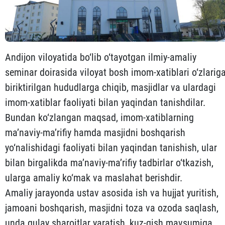
Andijon viloyatida bo‘lib o‘tayotgan ilmiy-amaliy
seminar doirasida viloyat bosh imom-xatiblari o‘zlarig
biriktirilgan hududlarga chiqib, masjidlar va ulardagi
imom-xatiblar faoliyati bilan yaqindan tanishdilar.
Bundan ko‘zlangan maqsad, imom-xatiblarning
ma’naviy-ma’rifiy hamda masjidni boshqarish
yo‘nalishidagi faoliyati bilan yaqindan tanishish, ular
bilan birgalikda ma’naviy-ma’rifiy tadbirlar o‘tkazish,
ularga amaliy ko‘mak va maslahat berishdir.
Amaliy jarayonda ustav asosida ish va hujjat yuritish,
jamoani boshqarish, masjidni toza va ozoda saqlash,
unda qulay sharoitlar yaratish, kuz-qish mavsumiga