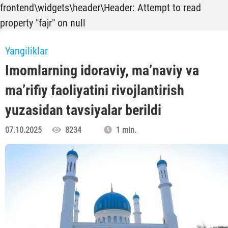
frontend\widgets\header\Header: Attempt to read
property "fajr" on null
Yangiliklar
Imomlarning idoraviy, ma’naviy va
ma’rifiy faoliyatini rivojlantirish
yuzasidan tavsiyalar berildi
07.10.2025
8234
1 min.