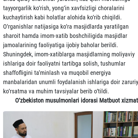
tayyorgarlik ko‘rish, yong‘in xavfsizligi choralarini
kuchaytirish kabi holatlar alohida ko‘rib chiqildi.
O‘rganishlar natijasiga ko‘ra masjidlarda yaratilgan
sharoit hamda imom-xatib boshchiligida masjidlar
jamoalarining faoliyatiga ijobiy baholar berildi.
Shuningdek, imom-xatiblarga masjidlarning moliyaviy
ishlariga doir faoliyatni tartibga solish, tushumlar
shaffofligini ta’minlash va muqobil energiya
manbalaridan unumli foydalanish ishlariga doir zaruri
ko‘rsatma va muhim tavsiyalar berib o‘tildi.
O‘zbekiston musulmonlari idorasi Matbuot xizmat