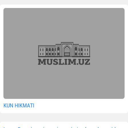
yuksak e’tirof etildi
07.08.2026
121
4 min.
O‘zbekistondagi Islom sivilizatsiyasi markazi nomiga
xorijiy davlatlar rahbarlari, nufuzli xalqaro tashkilotlar,
ilmiy muassasalar hamda xalqaro anjumanlar
ishtirokchilari tomonidan yo‘llanayotgan minnatdorlik
va hamkorlik maktublari Markazning xalqaro
maydondagi yuksak nufuzi tobora mustahkamlanib
borayotganidan dalolat bermoqda.
Xususan, Malayziya Qirolichasi Raja Zarit Sofiya Zoti
Oliyalari O‘zbekistondagi Islom sivilizatsiyasi markazi
direktori Firdavs Abduxoliqov nomiga yo‘llagan