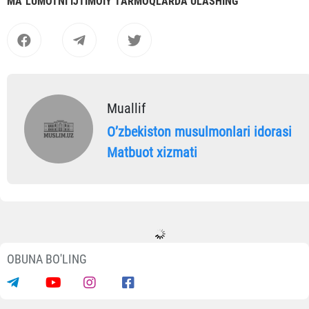
MА`LUMOTNI IJTIMOIY TАRMOQLАRDА ULАSHING
Muallif
Oʼzbekiston musulmonlari idorasi
Matbuot xizmati
Yangiliklar
O‘zbekistondagi Islom sivilizatsiyasi
markazining xalqaro nufuzi yana bir bo