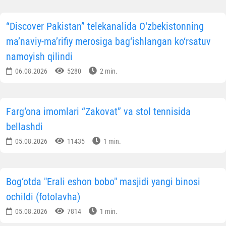
tashkilotlar vakillarini birlashtirgan mazkur anjuman
islom sivilizatsiyasining tinchlik, bag‘rikenglik va
ma’rifat g‘oyalarini targ‘ib etish, davlatlar o‘rtasidagi
ilmiy muloqot va akademik hamkorlikni
mustahkamlashda muhim o‘rin tutdi. Shuningdek,
forumning yuqori saviyada tashkil etilgani,
ishtirokchilar uchun yaratilgan sharoitlar hamda
O‘zbekistonning boy ilmiy va ma’naviy merosi xalqaro
jamoatchilikka munosib tarzda namoyon etilgani e’tiro
etildi.
Rossiyaning
“Rossiya – Islom dunyosi” strategik
qarash guruhi
tomonidan yuborilgan ikki alohida
maktubda ham Forum va Markaz faoliyatiga yuksak
baho berildi. Xususan, mazkur maktublarda
O‘zbekistondagi Islom sivilizatsiyasi markazining