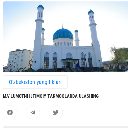
O'zbekiston yangiliklari
MА`LUMOTNI IJTIMOIY TАRMOQLАRDА ULАSHING