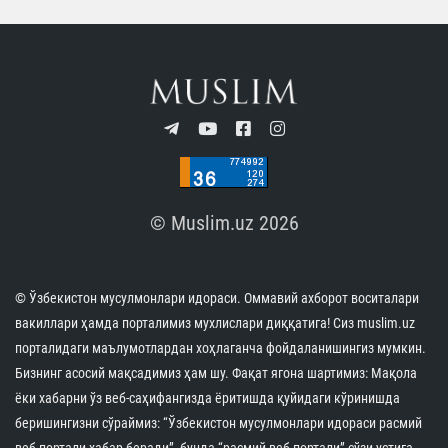
ochilishi XXI asr islom olamidagi eng yirik gumanitar
va madaniy-ma’rifiy loyihalardan biri sifatida
baholanib, O‘zbekiston Prezidenti Shavkat
Mirziyoyevning ushbu tashabbusni amalga
oshirishdagi yetakchi o‘rni va Markazni ilm-fan,
tinchlik, ma’rifat, gumanizm hamda bunyodkorlik
maskani sifatida shakllantirishga qaratilgan sa’y-
harakatlari alohida e’tirof etilgan.
Shu bilan birga, Markazning kelgusida dunyo olimlari,
tadqiqotchilari va talabalari uchun nufuzli ilmiy-ma’rifi
markazga aylanishiga ishonch bildirilib,
muzeyshunoslik, tarix, arxeologiya, ta’lim,
kitobshunoslik va nashriyotchilik sohalarida qo‘shma
ilmiy va madaniy loyihalarni amalga oshirishga
tayyorlik bildirilgan.