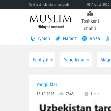
Sayt test holatida ishlamoqda!
08 Avgust, 2026 
Toshkent
Hidoyat maskani
shahri
Iymon
Namoz
Ro'za
Faoliyat
Yangiliklar
Maqo
Yangiliklar
16.10.2025
7848
1 min.