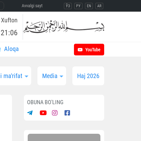
Avvalgi sayt
ЎЗ
РУ
EN
AR
Xufton
21:06
Aloqa
YouTube
 ma'rifat
Media
Haj 2026
OBUNA BO'LING