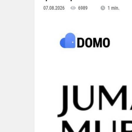
07.08.2026
6989
1 min.