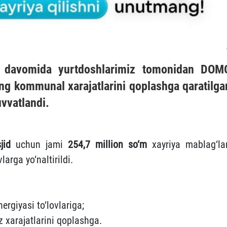
ri davomida yurtdoshlarimiz tomonidan
DOM
ing kommunal xarajatlarini qoplashga qaratilga
uvvatlandi.
jid
uchun jami
254,7 million so‘m
xayriya mablag‘lar
vlarga yo‘naltirildi.
ergiyasi to‘lovlariga;
z xarajatlarini qoplashga.