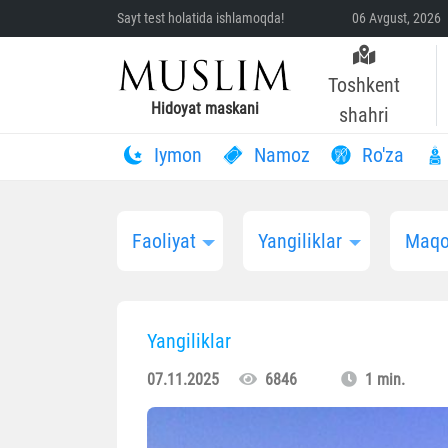
Sayt test holatida ishlamoqda!
06 Avgust, 2026 
Toshkent
Hidoyat maskani
shahri
Iymon
Namoz
Ro'za
Faoliyat
Yangiliklar
Maqo
Yangiliklar
07.11.2025
6846
1 min.