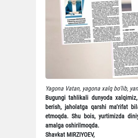
Yagona Vatan, yagona xalq bo‘lib, yan
Bugungi tahlikali dunyoda xalqimiz, 
berish, jaholatga qarshi ma’rifat 
etmoqda. Shu bois, yurtimizda diniy 
amalga oshirilmoqda.
Shavkat MIRZIYOЕV,