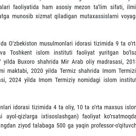
lari faoliyatida ham asosiy mezon ta’lim sifati, ilmi
iyatga munosib xizmat qiladigan mutaxassislarni voyag
ida O‘zbekis­ton musulmonlari idorasi tizimida 9 ta o‘rt
 Toshkent islom instituti faoliyat yuritgan bo‘lsa
7 yilda Buxoro shahrida Mir Arab oliy mad­rasasi, 201
lmi maktabi, 2020 yilda Termiz shahrida Imom Termizi
si, 2024 yilda Imom Termiziy nomidagi islom institut
ri idorasi tizimida 4 ta oliy, 10 ta o‘rta maxsus islo
i ayol-qizlarga ixtisoslashgan) faoliyat ko‘rsatmoqda
ingdan ziyod talabaga 500 ga yaqin professor-o‘qituvch