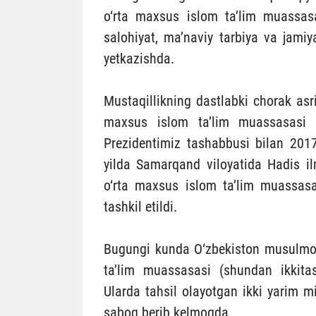
o‘rta maxsus islom ta’lim muassasa
salohiyat, ma’naviy tarbiya va jam
yetkazishda.
Mustaqillikning dastlabki chorak asr
maxsus islom ta’lim muassasasi va
Prezidentimiz tashabbusi bilan 201
yilda Samarqand viloyatida Hadis i
o‘rta maxsus islom ta’lim muassasa
tashkil etildi.
Bugungi kunda O‘zbekiston musulmonla
ta’lim muassasasi (shundan ikkitas
Ularda tahsil olayotgan ikki yarim m
saboq berib kelmoqda.