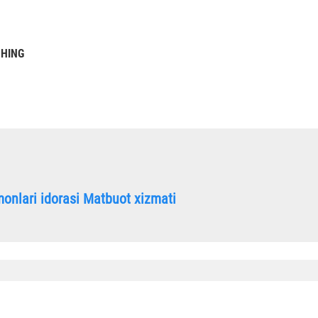
SHING
onlari idorasi Matbuot xizmati