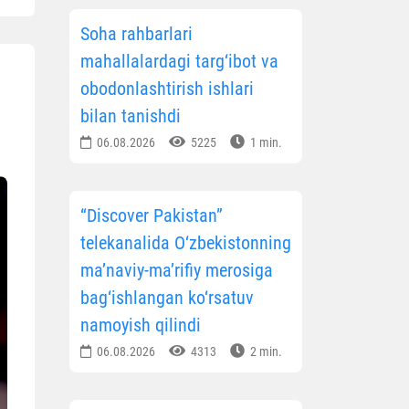
Soha rahbarlari
mahallalardagi targ‘ibot va
obodonlashtirish ishlari
bilan tanishdi
06.08.2026
5225
1 min.
“Discover Pakistan”
telekanalida O‘zbekistonning
ma’naviy-ma’rifiy merosiga
bag‘ishlangan ko‘rsatuv
namoyish qilindi
06.08.2026
4313
2 min.