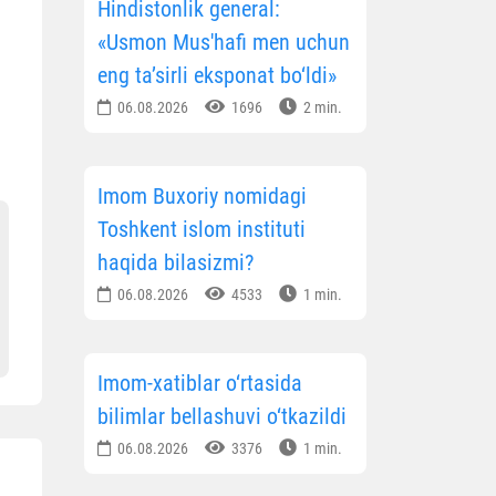
Hindistonlik general:
«Usmon Mus'hafi men uchun
eng ta’sirli eksponat bo‘ldi»
06.08.2026
1696
2 min.
Imom Buxoriy nomidagi
Toshkent islom instituti
haqida bilasizmi?
06.08.2026
4533
1 min.
Imom-xatiblar o‘rtasida
bilimlar bellashuvi o‘tkazildi
06.08.2026
3376
1 min.