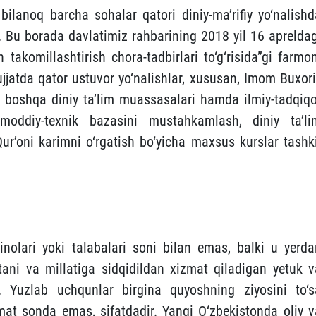
bilanoq barcha sohalar qatori diniy-ma’rifiy yo‘nalishd
. Bu borada davlatimiz rahbarining 2018 yil 16 apreldag
n takomillashtirish chora-tadbirlari to‘g‘risida”gi farmo
jatda qator ustuvor yo‘nalishlar, xususan, Imom Buxori
a boshqa diniy ta’lim muassasalari hamda ilmiy-tadqiqo
, moddiy-texnik bazasini mustahkamlash, diniy ta’li
r’oni karimni o‘rgatish bo‘yicha maxsus kurslar tashki
inolari yoki talabalari soni bilan emas, balki u yerda
atani va millatiga sidqidildan xizmat qiladigan yetuk v
di. Yuzlab uchqunlar birgina quyoshning ziyosini to‘s
at sonda emas, sifatdadir. Yangi O‘zbekistonda oliy v