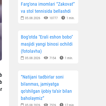
Farg‘ona imomlari “Zakovat”
va stol tennisida bellashdi
05.08.2026
10777
1 min.
Bog‘otda "Erali eshon bobo"
masjidi yangi binosi ochildi
(fotolavha)
05.08.2026
7154
1 min.
b
“Natijani tadbirlar soni
b
bilanmas, jamiyatga
r
qo‘shilgan ijobiy ta’sir bilan
baholaymiz”
05.08.2026
7526
17 min.