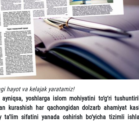
gi hayot va kelajak yaratamiz!
ayniqsa, yoshlarga islom mohiyatini to‘g‘ri tushuntiri
bilan kurashish har qachongidan dolzarb ahamiyat kas
ta’lim sifatini yanada oshirish bo‘yicha tizimli ishla