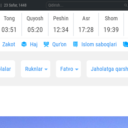
| 23 Safar, 1448
Tong
Quyosh
Peshin
Asr
Shom
03:51
05:20
12:34
17:28
19:39
Zakot
Haj
Qur'on
Islom saboqlari
lalar
Ruknlar
Fatvo
Jaholatga qarshi