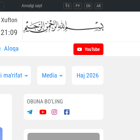
Avvalgi sayt
ЎЗ
РУ
EN
AR
Xufton
21:09
Aloqa
YouTube
 ma'rifat
Media
Haj 2026
OBUNA BO'LING