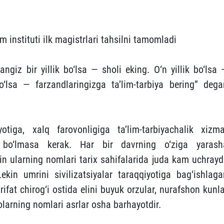
instituti ilk magistrlari tahsilni tamomladi
ngiz bir yillik bo‘lsa — sholi eking. O‘n yillik bo‘lsa 
o‘lsa — farzandlaringizga ta’lim-tarbiya bering” dega
tiga, xalq farovonligiga ta’lim-tarbiyachalik xizma
bo‘lmasa kerak. Har bir davrning o‘ziga yarash
kin ularning nomlari tarix sahifalarida juda kam uchrayd
Lekin umrini sivilizatsiya­lar taraqqiyotiga bag‘ishlaga
ifat chirog‘i ostida elini buyuk orzular, nurafshon kunl
olarning nomlari asrlar osha barhayotdir.