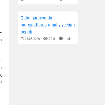
Qabul jarayonida
murojaatlarga amaliy yechim
berildi
—
n
05.08.2026
7046
1 min.
t
a
i,
n
ar