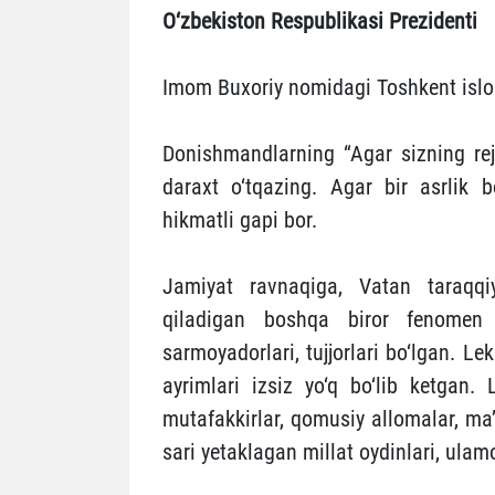
O‘zbekiston Respublikasi Prezidenti
Imom Buxoriy nomidagi Toshkent islom 
Donishmandlarning “Agar sizning reja
daraxt o‘tqazing. Agar bir asrlik b
hikmatli gapi bor.
Jamiyat ravnaqiga, Vatan taraqqiyo
qiladigan boshqa biror fenomen 
sarmoyadorlari, tujjorlari bo‘lgan. Le
ayrimlari izsiz yo‘q bo‘lib ketgan. 
mutafakkirlar, qomusiy allomalar, ma’r
sari yetaklagan millat oydinlari, ulam