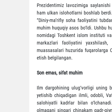
Prezidentimiz lavozimiga saylanishi 
ham ulkan islohotlarni boshlab berdi
“Diniy-ma’rifiy soha faoliyatini tubda
muhim huquqiy asos bo‘ldi. Ushbu huj
nomidagi Toshkent islom instituti v
markazlari faoliyatini yaxshilash
muassasalari huzurida fuqarolarga Qu
etish belgilangan.
Son
emas
,
sifat
muhim
Ilm dargohining ulug‘vorligi uning b
yetishib chiqadigan ilmli, odobli, V
salohiyatli kadrlar bilan o‘lchana
olmagani singari chinakam qadr-qiym