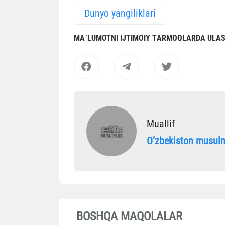
Dunyo yangiliklari
MА`LUMOTNI IJTIMOIY TАRMOQLАRDА ULА
Muallif
Oʼzbekiston musulm
BOSHQA MAQOLALAR