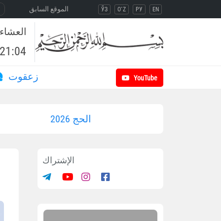
الموقع السابق
ЎЗ
O`Z
РУ
EN
العشاء
21:04
زعقوت
YouTube
الحج 2026
الإشتراك