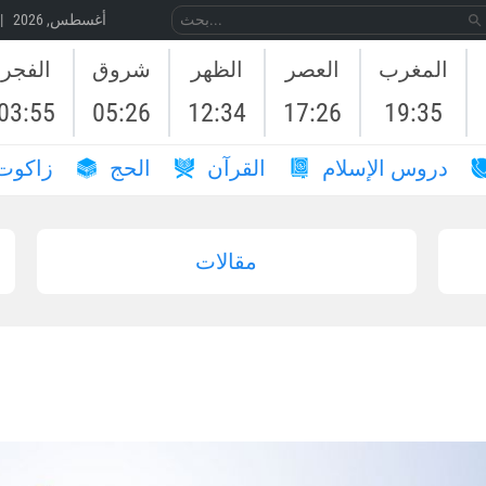
09 أغسطس, 2026 | 26 صَفَر, 1448
المغرب
العصر
الظهر
شروق
الفجر
03:55
05:26
12:34
17:26
19:35
دروس الإسلام
القرآن
الحج
زاكوت
مقالات