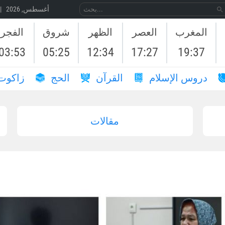
08 أغسطس, 2026 | 25 صَفَر, 1448
المغرب
العصر
الظهر
شروق
الفجر
03:53
05:25
12:34
17:27
19:37
دروس الإسلام
القرآن
الحج
زاكوت
مقالات