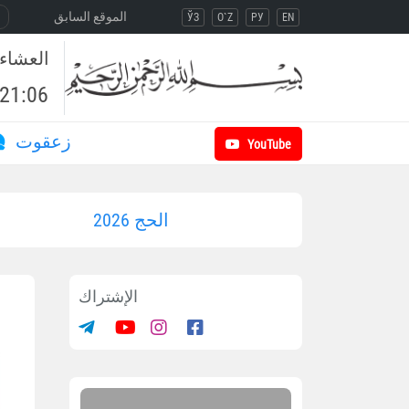
الموقع السابق
ЎЗ
O`Z
РУ
EN
العشاء
21:06
زعقوت
YouTube
الحج 2026
الإشتراك