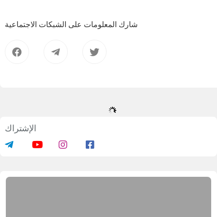
شارك المعلومات على الشبكات الاجتماعية
بدء دورات تدريبية للمرشدات الدينيات
02.02.2026
471013
1 min.
نظم قسم شؤون المرأة في إدارة مسلمي أوزبكستان
لسلة من الندوات التعليمية للمرشدات الدينيات عبر
منصة "ZOOM". تهدف هذه الندوات إلى تعزيز المعارف