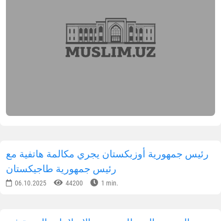
ي مجالات العقيدة، والفقه، والسيرة النبوية، والحديث
لشريف، والمولد ومراسم الجنائز.
قد انطلقت الفعاليات ببدء دروس في العقيدة والفقه،
يث شاركت أكثر من ألفي مستمعة في الجلسة
لأولى التي حملت عنوان
"مسائل الطهارة في الشريعة
لإسلامية"
. ألقت المحاضرة الأستاذة
أدينة خان محمد
ادق
، كبار المدرسين في مدرسة "خديجة الكبرى"
لإسلامية للبنات.
يقوم بتقديم هذه المحاضرات نخبة من المتخصصين
ن مركز الفتوى، وأساتذة معهد طشقند الإسلامي
لذي يحمل اسم "الإمام البخاري"، ومدرسو مدرسة
خديجة الكبرى" الإسلامية للتعليم المتوسط الخاص.
لمكتب الإعلامي لإدارة مسلمي أوزبكستان