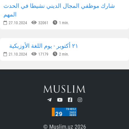
02.12.2024
44581
1 min.
تم تقديم المساعدة العملية إلى 200 أسرة في
يانكيول
14.11.2024
34970
3 min.
أوزبكستان - بلد متسامح
11.11.2024
33336
1 min.
يشارك حافظ القرآن من أوزبكستان في المسابقة
الدولية للقرآن الكريم
05.11.2024
28152
1 min.