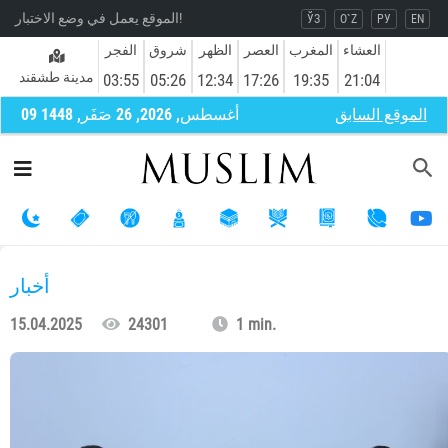
الموقع يعمل في وضع الاختبار!
ЎЗ
O`Z
РУ
EN
العشاء
المغرب
العصر
الظهر
شروق
الفجر
مدينة طشقند
03:55
05:26
12:34
17:26
19:35
21:04
الموقع السابق
09 أغسطس, 2026, 26 صَفَر, 1448
أخبار
15.04.2025
24301
1 min.