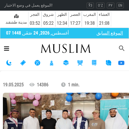
الموقع يعمل في وضع الاختبار!
ЎЗ
O`Z
РУ
EN
العشاء
المغرب
العصر
الظهر
شروق
الفجر
مدينة طشقند
03:52
05:22
12:34
17:27
19:38
21:08
الموقع السابق
07 أغسطس, 2026, 24 صَفَر, 1448
19.05.2025
14386
1 min.