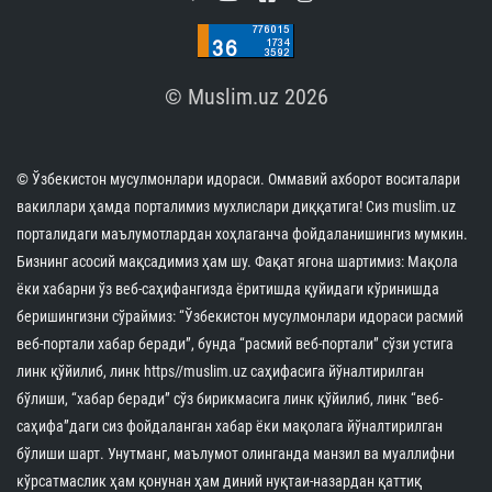
© Muslim.uz 2026
© Ўзбекистон мусулмонлари идораси. Оммавий ахборот воситалари
вакиллари ҳамда порталимиз мухлислари диққатига! Сиз muslim.uz
порталидаги маълумотлардан хоҳлаганча фойдаланишингиз мумкин.
Бизнинг асосий мақсадимиз ҳам шу. Фақат ягона шартимиз: Мақола
ёки хабарни ўз веб-саҳифангизда ёритишда қуйидаги кўринишда
беришингизни сўраймиз: “Ўзбекистон мусулмонлари идораси расмий
веб-портали хабар беради”, бунда “расмий веб-портали” сўзи устига
линк қўйилиб, линк https//muslim.uz саҳифасига йўналтирилган
бўлиши, “хабар беради” сўз бирикмасига линк қўйилиб, линк “веб-
саҳифа”даги сиз фойдаланган хабар ёки мақолага йўналтирилган
бўлиши шарт. Унутманг, маълумот олинганда манзил ва муаллифни
кўрсатмаслик ҳам қонунан ҳам диний нуқтаи-назардан қаттиқ