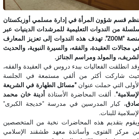
نظم قسم شؤون المرأة في إدارة مسلمي أوزبكستان
لسلة من الندوات التعليمية للمرشدات الدينيات عبر
منصة "ZOOM". تهدف هذه الندوات إلى تعزيز المعارف
ي مجالات العقيدة، والفقه، والسيرة النبوية، والحديث
لشريف، والمولد ومراسم الجنائز.
قد انطلقت الفعاليات ببدء دروس في العقيدة والفقه،
يث شاركت أكثر من ألفي مستمعة في الجلسة
لأولى التي حملت عنوان
"مسائل الطهارة في الشريعة
لإسلامية"
. ألقت المحاضرة الأستاذة
أدينة خان محمد
ادق
، كبار المدرسين في مدرسة "خديجة الكبرى"
لإسلامية للبنات.
يقوم بتقديم هذه المحاضرات نخبة من المتخصصين
ن مركز الفتوى، وأساتذة معهد طشقند الإسلامي