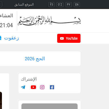
الموقع السابق
ЎЗ
O`Z
РУ
EN
العشاء
21:04
زعقوت
YouTube
الحج 2026
الإشتراك