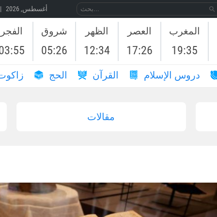
09 أغسطس, 2026 | 26 صَفَر, 1448
المغرب
العصر
الظهر
شروق
الفجر
03:55
05:26
12:34
17:26
19:35
دروس الإسلام
القرآن
الحج
زاكوت
مقالات