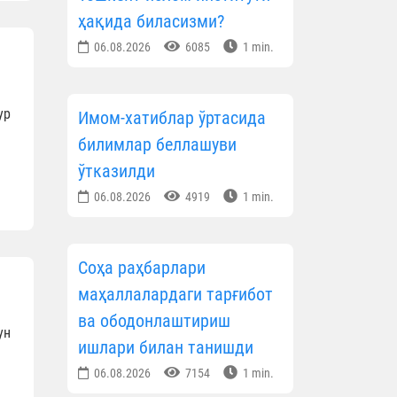
ҳақида биласизми?
06.08.2026
6085
1 min.
ур
Имом-хатиблар ўртасида
билимлар беллашуви
ўтказилди
06.08.2026
4919
1 min.
Соҳа раҳбарлари
маҳаллалардаги тарғибот
ва ободонлаштириш
ун
ишлари билан танишди
06.08.2026
7154
1 min.