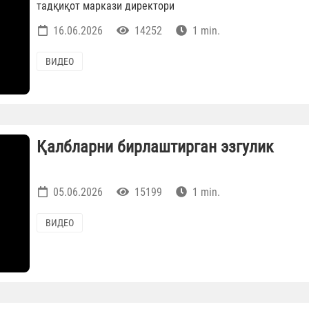
тадқиқот маркази директори
16.06.2026
14252
1 min.
ВИДЕО
Қалбларни бирлаштирган эзгулик
05.06.2026
15199
1 min.
ВИДЕО