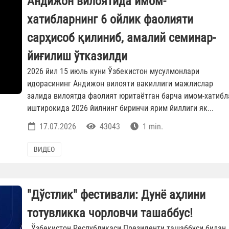
Андижон вилоятида имом-
хатибларнинг 6 ойлик фаолияти
сарҳисоб қилиниб, амалий семинар-
йиғилиш ўтказилди
2026 йил 15 июль куни Ўзбекистон мусулмонлари
идорасининг Андижон вилояти вакиллиги мажлислар
залида вилоятда фаолият юритаётган барча имом-хатибл
иштирокида 2026 йилнинг биринчи ярим йиллиги як...
17.07.2026
43043
1 min.
ВИДЕО
"Дўстлик" фестивали: Дунё аҳлини
тотувликка чорловчи ташаббус!
Ўзбекистон Республикаси Президенти ташаббуси билан