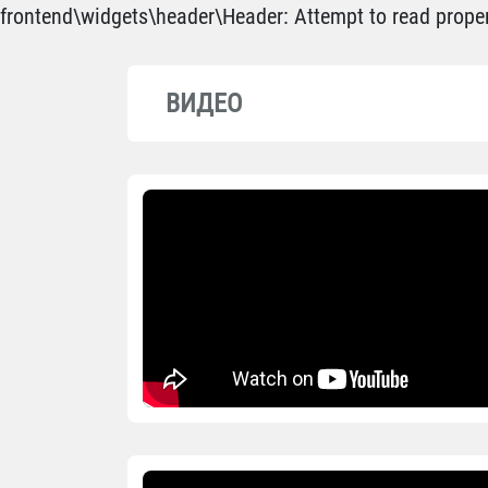
frontend\widgets\header\Header: Attempt to read propert
ВИДЕО