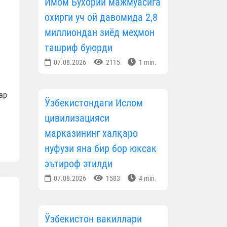
Имом Бухорий мажмуасига
охирги уч ой давомида 2,8
миллиондан зиёд меҳмон
ташриф буюрди
07.08.2026
2115
1 min.
ар
Ўзбекистондаги Ислом
цивилизацияси
марказининг халқаро
нуфузи яна бир бор юксак
эътироф этилди
07.08.2026
1583
4 min.
Ўзбекистон вакиллари