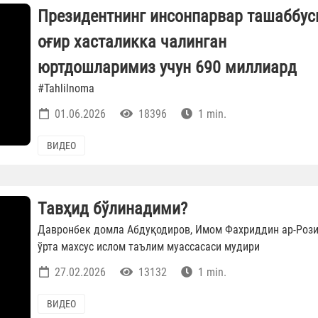
Президентнинг инсонпарвар ташаббус
оғир хасталикка чалинган
юртдошларимиз учун 690 миллиард
#Tahlilnoma
01.06.2026
18396
1 min.
ВИДЕО
Тавҳид бўлинадими?
Давронбек домла Абдуқодиров, Имом Фахриддин ар-Роз
ўрта махсус ислом таълим муассасаси мудири
27.02.2026
13132
1 min.
ВИДЕО