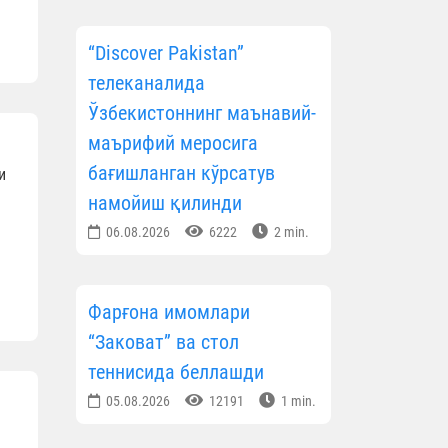
“Discover Pakistan”
телеканалида
Ўзбекистоннинг маънавий-
маърифий меросига
бағишланган кўрсатув
и
намойиш қилинди
06.08.2026
6222
2 min.
Фарғона имомлари
“Заковат” ва стол
теннисида беллашди
05.08.2026
12191
1 min.