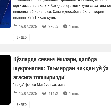
юртимизда 30 июль – Халқлар дўстлиги куни сифатида ке
нишонланиб келинади. Сана муносабати билан жорий
йилнинг 23-31 июль кунла...
16.07.2026
27055
1 min.
ВИДЕО
Кўзларда севинч ёшлари, қалбда
шукроналик: Таъмирдан чиққан уй ўз
эгасига топширилди!
"Вақф" фонди Матбуот хизмати
15.07.2026
41492
1 min.
ВИДЕО