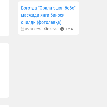
Боғотда "Эрали эшон бобо"
масжиди янги биноси
очилди (фотолавҳа)
05.08.2026
8550
1 min.