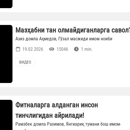
Мазҳабни тан олмайдиганларга савол
Азиз домла Аҳмедов, Гўзал масжиди имом ноиби
19.02.2026
15046
1 min.
ВИДЕО
Фитналарга алданган инсон
тинчлигидан айрилади!
Рамзбек домла Рахимов, Янгиариқ тумани бош имом-