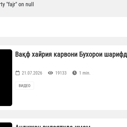
y "fajr" on null
Вақф хайрия карвони Бухорои шариф
21.07.2026
19133
1 min.
ВИДЕО