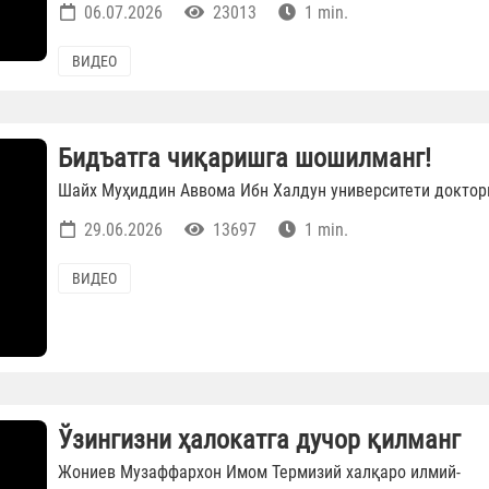
06.07.2026
23013
1 min.
ВИДЕО
Бидъатга чиқаришга шошилманг!
Шайх Муҳиддин Аввома Ибн Халдун университети доктор
29.06.2026
13697
1 min.
ВИДЕО
Ўзингизни ҳалокатга дучор қилманг
Жониев Музаффархон Имом Термизий халқаро илмий-