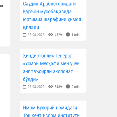
Саудия Арабистонидаги
нг
Қуръон мусобақасида
юртимиз шарафини ҳимоя
қилади
06.08.2026
4329
1 min.
Ҳиндистонлик генерал:
«Усмон Мусҳафи мен учун
энг таъсирли экспонат
бўлди»
06.08.2026
3489
2 min.
Имом Бухорий номидаги
Тошкент ислом институти