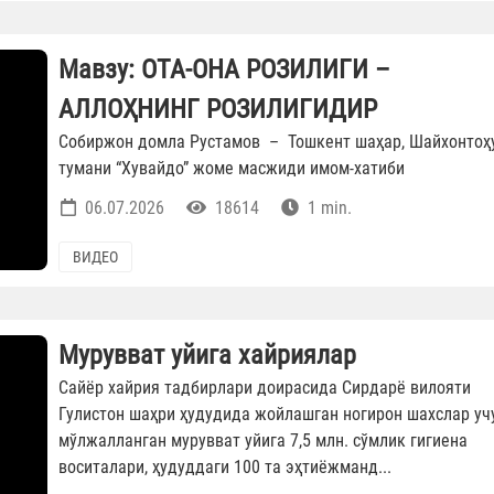
Мавзу: ОТА-ОНА РОЗИЛИГИ –
АЛЛОҲНИНГ РОЗИЛИГИДИР
Собиржон домла Рустамов – Тошкент шаҳар, Шайхонтоҳ
тумани “Хувайдо” жоме масжиди имом-хатиби
06.07.2026
18614
1 min.
ВИДЕО
Мурувват уйига хайриялар
Сайёр хайрия тадбирлари доирасида Сирдарё вилояти
Гулистон шаҳри ҳудудида жойлашган ногирон шахслар уч
мўлжалланган мурувват уйига 7,5 млн. сўмлик гигиена
воситалари, ҳудуддаги 100 та эҳтиёжманд...