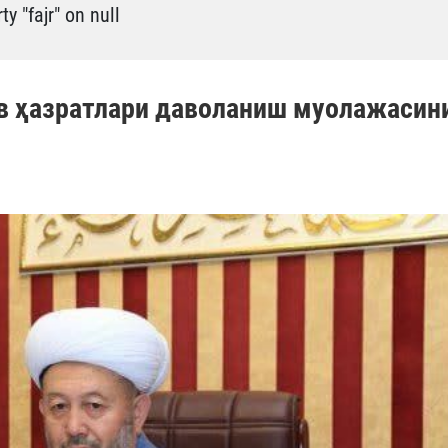
y "fajr" on null
в ҳазратлари даволаниш муолажасин