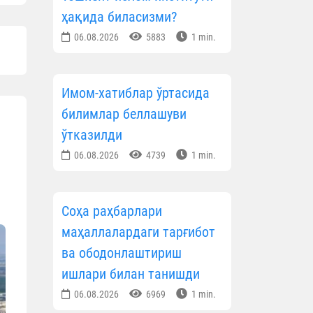
ҳақида биласизми?
06.08.2026
5883
1 min.
Имом-хатиблар ўртасида
билимлар беллашуви
ўтказилди
06.08.2026
4739
1 min.
Соҳа раҳбарлари
маҳаллалардаги тарғибот
ва ободонлаштириш
ишлари билан танишди
06.08.2026
6969
1 min.