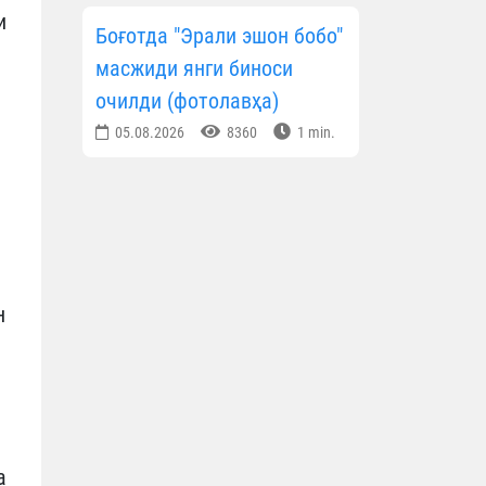
и
Боғотда "Эрали эшон бобо"
масжиди янги биноси
очилди (фотолавҳа)
05.08.2026
8360
1 min.
н
а