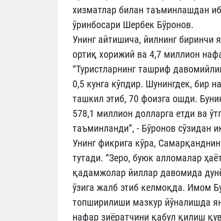
хизматлар билан таъминлашдан иб
ўринбосари Шербек Бўронов
.
Унинг айтишича, йилнинг биринчи 
ортиқ хорижий ва 4,7 миллион наф
“Туристларнинг ташриф давомийлиги
0,5 кунга кўпдир. Шунингдек, бир 
ташкил этиб, 70 фоизга ошди. Бун
578,1 миллион долларга етди ва ўт
таъминланди”, - Бўронов сўзидан 
Унинг фикрига кўра, Самарқанднин
тутади. “Зеро, буюк алломалар ҳа
қадамжолар йиллар давомида дунё
ўзига жалб этиб келмоқда. Имом 
топширилиши мазкур йўналишда ян
нафар зиёратчини қабул қилиш қувв