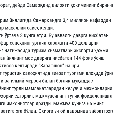
орат, дейди Самарқанд вилояти ҳокимининг биринч
ярим йиллигида Самарқандга 3,4 миллион нафардан
ар маҳаллий сайёҳ келди.
 ўртача 3 кунга етди. Бу аввалги даврга нисбатан
нафар сайёҳнинг ўртача харажати 400 долларни
инг натижасида туризм хизматлари экспорти ҳажми
ган йилнинг мос даврига нисбатан 144 фоиз ўсиш
иқтибос келтиради “Зарафшон” нашри.
г туристик салоҳиятида зиёрат туризми алоҳида ўри
ёти ва илмий мероси билан боғлиқ муқаддас
нинг турли мамлакатларидан келувчи меҳмонларни
Бухорий ёдгорлик мажмуасининг тўлиқ фойдаланишга
ги имкониятлар яратди. Мажмуа кунига 65 минг
атига эга бўлди. Охирги уч ой давомида зиёратгоҳг