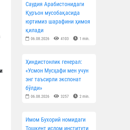
Саудия Арабистонидаги
Қуръон мусобақасида
юртимиз шарафини ҳимоя
қилади
а
06.08.2026
4103
1 min.
Ҳиндистонлик генерал:
«Усмон Мусҳафи мен учун
и
энг таъсирли экспонат
бўлди»
06.08.2026
3257
2 min.
Имом Бухорий номидаги
Тошкент ислом институти