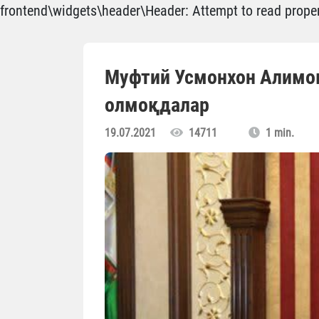
frontend\widgets\header\Header: Attempt to read propert
Муфтий Усмонхон Алимо
олмоқдалар
19.07.2021
14711
1 min.