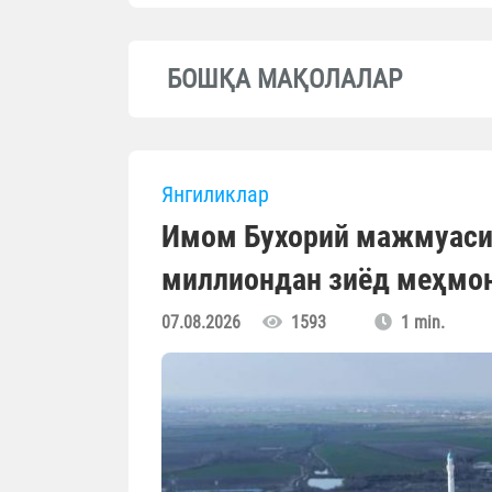
БОШҚА МАҚОЛАЛАР
Янгиликлар
Имом Бухорий мажмуасиг
миллиондан зиёд меҳмо
07.08.2026
1593
1 min.