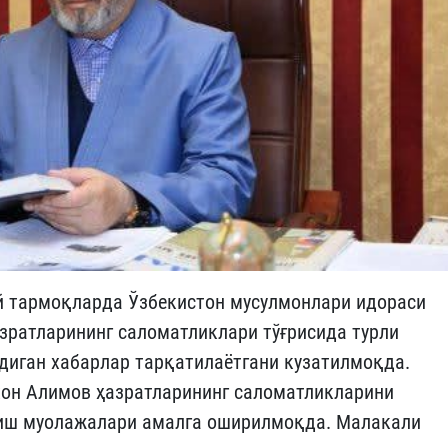
й тармоқларда Ўзбекистон мусулмонлари идораси
зратларининг саломатликлари тўғрисида турли
йдиган хабарлар тарқатилаётгани кузатилмоқда.
он Алимов ҳазратларининг саломатликларини
ниш муолажалари амалга оширилмоқда. Малакали