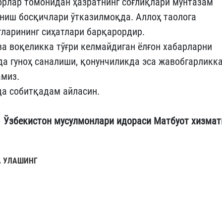
орлар томонидан ҳазратнинг соғлиқлари мунтазам
ниш босқичлари ўтказилмоқда. Аллоҳ таолога
тларининг сиҳатлари барқарордир.
ва воқеликка тўғри келмайдиган ёлғон хабарларни
а гуноҳ саналиши, қонунчиликда эса жавобгарликк
амиз.
да собитқадам айласин.
Ўзбекистон мусулмонлари идораси Матбуот хизмат
 УЛАШИНГ