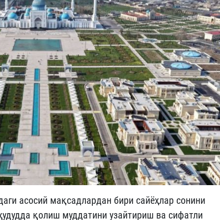
даги асосий мақсадлардан бири сайёҳлар сонини
 ҳудудда қолиш муддатини узайтириш ва сифатли