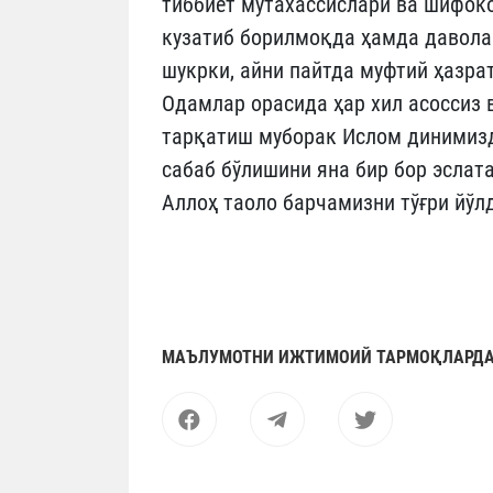
тиббиёт мутахассислари ва шифок
кузатиб борилмоқда ҳамда давола
шукрки, айни пайтда муфтий ҳазра
Одамлар орасида ҳар хил асоссиз 
тарқатиш муборак Ислом динимизд
сабаб бўлишини яна бир бор эслат
Аллоҳ таоло барчамизни тўғри йўл
МАЪЛУМОТНИ ИЖТИМОИЙ ТАРМОҚЛАРДА