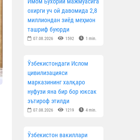
Имом Бухорий мажмуасига
охирги уч ой давомида 2,8
миллиондан зиёд меҳмон
ташриф буюрди
07.08.2026
1592
1 min.
Ўзбекистондаги Ислом
цивилизацияси
марказининг халқаро
нуфузи яна бир бор юксак
эътироф этилди
07.08.2026
1219
4 min.
Ўзбекистон вакиллари