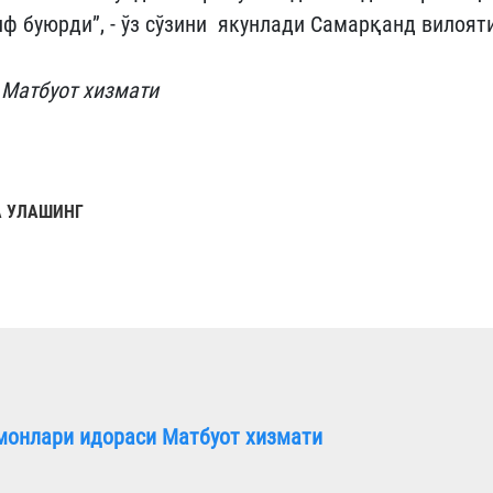
ф буюрди”, - ўз сўзини якунлади Самарқанд вилоят
 Матбуот хизмати
 УЛАШИНГ
монлари идораси Матбуот хизмати