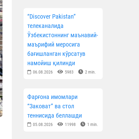
“Discover Pakistan”
телеканалида
Ўзбекистоннинг маънавий-
маърифий меросига
бағишланган кўрсатув
намойиш қилинди
06.08.2026
5983
2 min.
Фарғона имомлари
“Заковат” ва стол
теннисида беллашди
05.08.2026
11998
1 min.