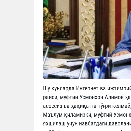
Шу кунларда Интернет ва ижтимои
раиси, муфтий Усмонхон Алимов ҳа
асоссиз ва ҳақиқатга тўғри келма
Маълум қиламизки, муфтий Усмонх
яхшилаш учун навбатдаги давола