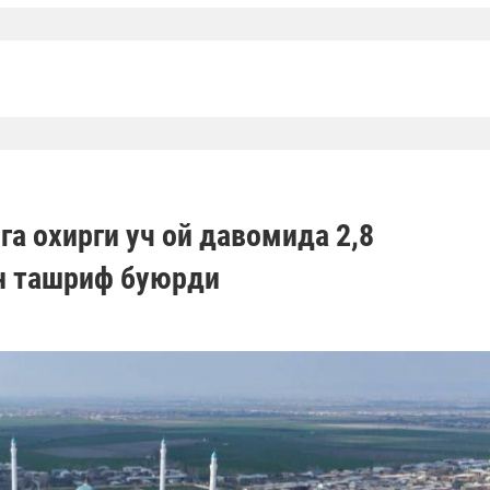
а охирги уч ой давомида 2,8
н ташриф буюрди