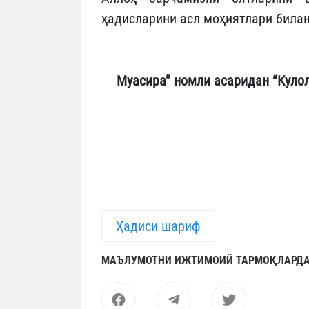
ҳадисларини асл моҳиятлари билан
Муасира” номли асаридан “Куло
Ҳадиси шариф
МАЪЛУМОТНИ ИЖТИМОИЙ ТАРМОҚЛАРДА