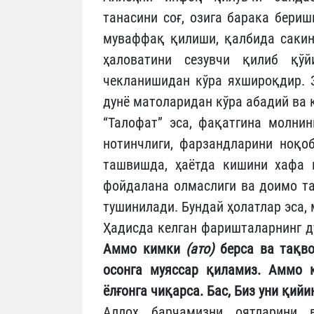
танасини соғ, озига барака бери
муваффақ қилиши, қалбида сакина
ҳаловатини сезувчи қилиб қў
чекланишидан кўра яхшироқдир. З
дунё матоларидан кўра абадий ва 
“Талофат” эса, фақатгина молнин
нотинчлиги, фарзандларини ноқоб
ташвишда, ҳаётда кишини хафа 
фойдалана олмаслиги ва доимо та
тушинилади. Бундай ҳолатлар эса,
Ҳадисда келган фаришталарнинг д
Аммо кимки
(ато)
берса ва тақв
осонга муяссар қиламиз.
Аммо ки
ёлғонга чиқарса. Бас, Биз уни қий
Аллоҳ барчамизни оятларини в