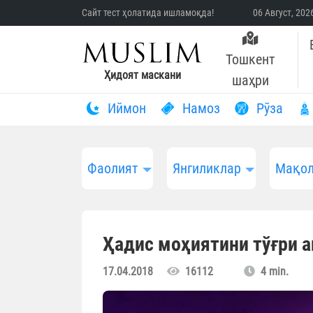
Сайт тест ҳолатида ишламоқда!
06 Август, 20
Тошкент
Ҳидоят маскани
шаҳри
Иймон
Намоз
Рўза
Фаолият
Янгиликлар
Мақол
Ҳадис моҳиятини тўғри 
17.04.2018
16112
4 min.