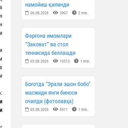
намойиш қилинди
а
06.08.2026
3907
2 min.
н
н
и
Фарғона имомлари
“Заковат” ва стол
и
теннисида беллашди
м
05.08.2026
10513
1 min.
а
и
Боғотда "Эрали эшон бобо"
масжиди янги биноси
:
очилди (фотолавҳа)
и
и
05.08.2026
6911
1 min.
г