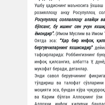
Ушбу ҳадиснинг маъносига ўхшаш 
розияллоҳу анҳу Росулуллоҳ со
Росулуллоҳ соллаллоҳу алайҳи в
бўлсанг, бу ишинг сен учун яхши
ёмондир”.
(Имом Муслим ва Имом 
Оятда эса:
“Ҳар бир инфоқ қилг
бергувчиларнинг яхшисидир”
дейи
тафсирларида: Роббингизнинг бую
инфоқ қилсангиз, албатта У, дун
мукофат беради, деганлар.
Энди савол берувчининг фикрига
тўлдириш ва талофат сўзларини
моҳияти эса, бундан кўра чуқурро
ва Карим бўлган Аллоҳнинг ўзи
Аллоҳни инфоқ қилувчи бандас