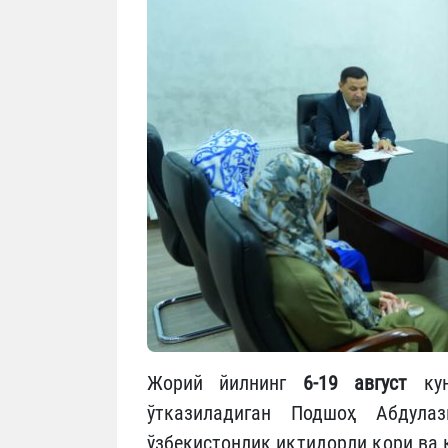
Жорий йилнинг
6-19 август
кун
ўтказиладиган Подшоҳ Абдул
ўзбекистонлик иқтидорли қори ва