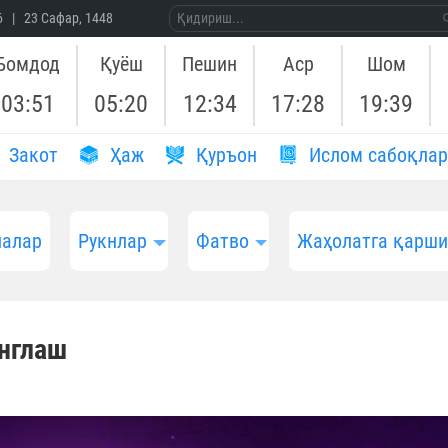
26 | 23 Сафар, 1448
Бомдод
Қуёш
Пешин
Аср
Шом
03:51
05:20
12:34
17:28
19:39
Закот
Ҳаж
Қуръон
Ислом сабоқлар
алар
Рукнлар
Фатво
Жаҳолатга қарш
англаш