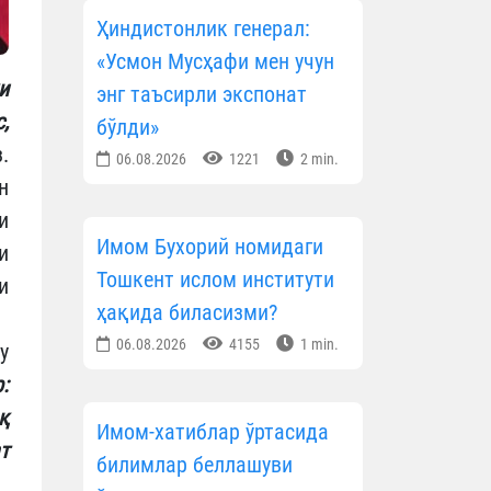
Ҳиндистонлик генерал:
«Усмон Мусҳафи мен учун
и
энг таъсирли экспонат
,
бўлди»
.
06.08.2026
1221
2 min.
н
и
Имом Бухорий номидаги
и
Тошкент ислом институти
и
ҳақида биласизми?
06.08.2026
4155
1 min.
у
:
қ
Имом-хатиблар ўртасида
т
билимлар беллашуви