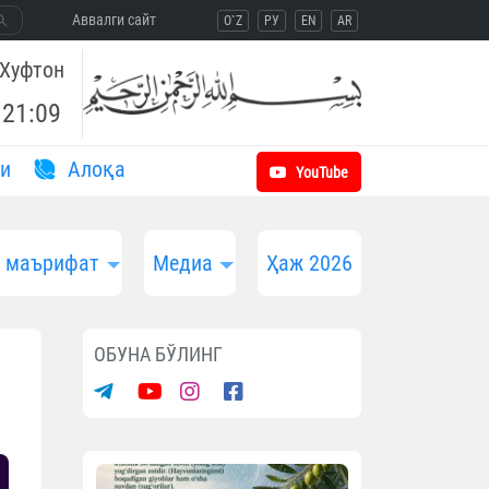
Aввалги сайт
O`Z
РУ
EN
AR
Хуфтон
21:09
и
Aлоқа
YouTube
и маърифат
Медиа
Ҳаж 2026
ОБУНА БЎЛИНГ