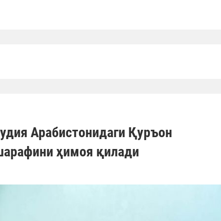
аудия Арабистонидаги Қуръон
шарафини ҳимоя қилади