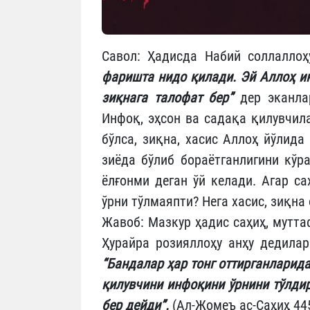
Савол: Ҳадисда Набий соллалло
фаришта нидо қилади. Эй Аллоҳ ин
зиқнага талофат бер”
дер эканлар
Инфоқ, эҳсон ва садақа қилувчил
бўлса, зиқна, хасис Аллоҳ йўлид
зиёда бўлиб бораётганлигини кўр
ёлғонми деган ўй келади. Агар с
ўрни тўлмаяпти? Нега хасис, зиқн
Жавоб: Мазкур ҳадис саҳиҳ, мутта
Ҳурайра розияллоҳу анҳу дедила
“Бандалар ҳар тонг оттирганларида
қилувчини инфоқини ўрнини тўлдирг
бер дейди”.
(Ал-Жомеъ ас-Саҳиҳ 44