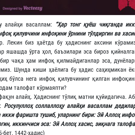
ҳу алайҳи васаллам:
“Ҳар тонг қуёш чиқганда икк
фоқ қилувчини инфоқини ўрнини тўлдиргин ва хасис
. Лекин биз ҳаётда бу ҳадиснинг аксини кўрамиз
ар яшашда ўрта ҳол, баъзилари эса бироз қийналга
а бир чақа ҳам инфоқ қилмайдиганлар эса, дунёлар
амиз. Шунда киши ҳаёлига бу ҳадис саҳиҳмикан ёк
аҳиҳ бўлса нега инфоқ қилувчининг қилган инфоқин
а одам талофат кўрмаяпти?
фақун алайҳ. Ҳадиснинг тўлиқ матни қуйидагича. Аб
р:
Росулуллоҳ соллаллоҳу алайҳи васаллам дедилар
 икки фаришта тушиб, уларнинг бири: Эй Аллоҳ инфо
ин, иккинчиси эса: Эй Аллоҳ хасис, зиқнага талофа
5-бет, 1442-ҳадис)