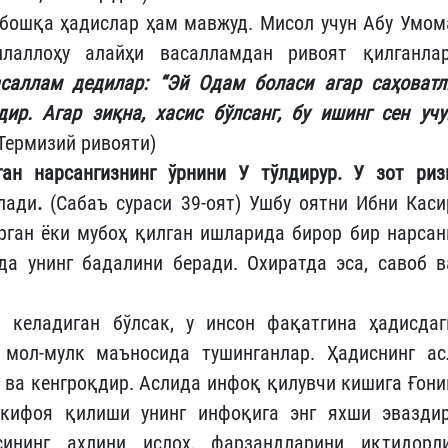
бошқа ҳадислар ҳам мавжуд. Мисол учун Абу Умом
ллаллоҳу алайҳи васалламдан ривоят қилганлар
асаллам дедилар: “Эй Одам боласи агар саҳоватл
дир. Агар зиқна, хасис бўлсанг, бу ишинг сен учу
Термизий ривояти)
ан нарсангизнинг ўрнини У тўлдирур. У зот риз
лади
.
(Сабаъ сураси 39-оят) Ушбу оятни Ибни Каси
рган ёки мубоҳ қилган ишларида бирор бир нарсан
ёда унинг бадалини беради. Охиратда эса, савоб в
 келадиган бўлсак, у инсон фақатгина ҳадисдаг
 мол-мулк маъносида тушинганлар. Ҳадиснинг ас
қ ва кенгроқдир. Аслида инфоқ қилувчи кишига Ғони
 кифоя қилиши унинг инфоқига энг яхши эваздир
ининг аҳлини ислоҳ, фарзандларини иқтидорли