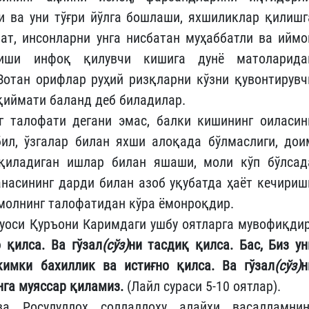
ши ва уни тўғри йўлга бошлаши, яхшиликлар қилишг
т, инсонларни унга нисбатан муҳаббатли ва иймо
йиши инфоқ қилувчи кишига дунё матоларида
отан орифлар руҳий ризқларни кўзни қувонтирувч
қиймати баланд деб биладилар.
г талофати дегани эмас, балки кишининг оиласин
ил, ўзгалар билан яхши алоқада бўлмаслиги, дои
қиладиган ишлар билан яшаши, моли кўп бўлсад
насининг дарди билан азоб уқубатда ҳаёт кечириш
 молнинг талофатидан кўра ёмонроқдир.
уоси Қуръони Каримдаги ушбу оятларга мувофиқдир
о қилса.
Ва гўзал
(сўз)
ни тасдиқ қилса. Бас, Биз ун
мки бахиллик ва истиғно қилса. Ва гўзал
(сўз)
н
инга муяссар қиламиз.
(Лайл сураси 5-10 оятлар).
а Росулуллоҳ соллаллоҳу алайҳи васалламнин