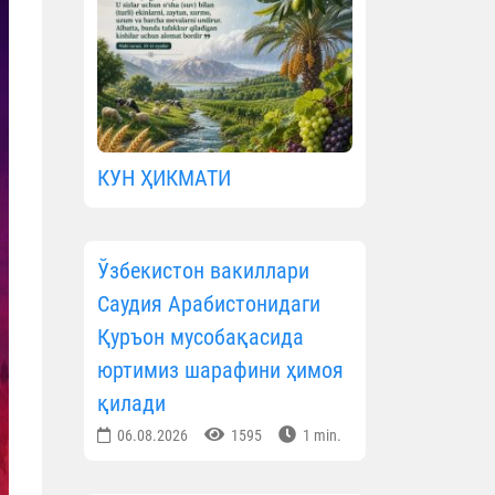
КУН ҲИКМАТИ
Ўзбекистон вакиллари
Саудия Арабистонидаги
Қуръон мусобақасида
юртимиз шарафини ҳимоя
қилади
06.08.2026
1595
1 min.