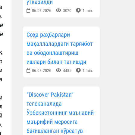
ўтказилди
а
06.08.2026
3020
1 min.
.
и
н
Соҳа раҳбарлари
маҳаллалардаги тарғибот
қ
ва ободонлаштириш
р
ишлари билан танишди
и
06.08.2026
4485
1 min.
а
“Discover Pakistan”
и
телеканалида
л
Ўзбекистоннинг маънавий-
й
маърифий меросига
.
бағишланган кўрсатув
,