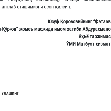
 англаб етишимизни осон қилсин.
Юсуф Қорозовийнинг “Фатаав
л-Қўрғон” жомеъ масжиди имом хатиби Абдурахмано
Яҳъё таржимас
ЎМИ Матбуот хизмат
 УЛАШИНГ