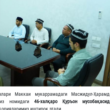
лари Маккаи мукаррамадаги Масжидул-Ҳарамд
азиз номидаги
46-халқаро Қуръон мусобақасид
 қорияларимиз иштирок этади.