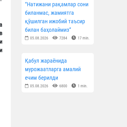
“Натижани рақамлар сони
биланмас, жамиятга
қўшилган ижобий таъсир
а
билан баҳолаймиз”
в
05.08.2026
7284
17 min.
и
и
Қабул жараёнида
мурожаатларга амалий
ечим берилди
05.08.2026
6800
1 min.