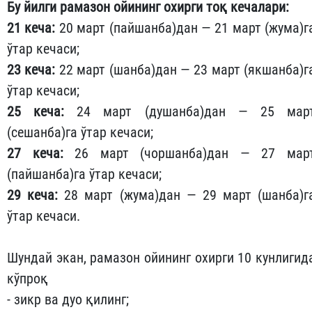
Бу йилги рамазон ойининг охирги тоқ кечалари:
21 кеча:
20 март (пайшанба)дан — 21 март (жума)г
ўтар кечаси;
23 кеча:
22 март (шанба)дан — 23 март (якшанба)г
ўтар кечаси;
25 кеча:
24 март (душанба)дан — 25 мар
(сешанба)га ўтар кечаси;
27 кеча:
26 март (чоршанба)дан — 27 мар
(пайшанба)га ўтар кечаси;
29 кеча:
28 март (жума)дан — 29 март (шанба)г
ўтар кечаси
.
Шундай экан, рамазон ойининг охирги 10 кунлигид
кўпроқ
- зикр ва дуо қилинг;