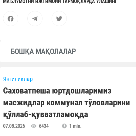
МАЪЛУМОТНИ ИЖТИМОИЙ ТАРМОҚЛАРДА УЛАШИНГ
БОШҚА МАҚОЛАЛАР
Янгиликлар
Саховатпеша юртдошларимиз
масжидлар коммунал тўловларини
қўллаб-қувватламоқда
07.08.2026
6434
1 min.