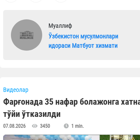
Муаллиф
Ўзбекистон мусулмонлари
идораси Матбуот хизмати
Видеолар
Фарғонада 35 нафар болажонга хатн
тўйи ўтказилди
07.08.2026
3450
1 min.