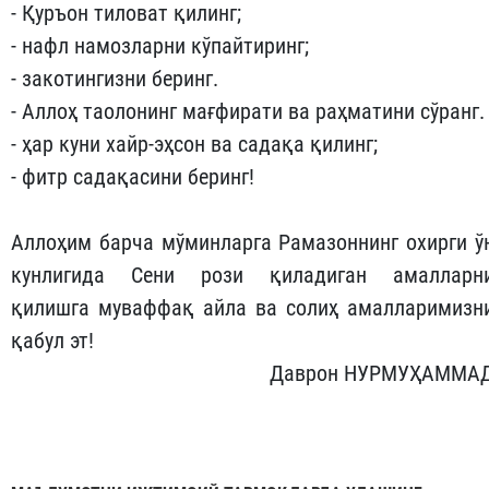
- Қуръон тиловат қилинг;
- нафл намозларни кўпайтиринг;
- закотингизни беринг.
- Аллоҳ таолонинг мағфирати ва раҳматини сўранг.
- ҳар куни хайр-эҳсон ва садақа қилинг;
- фитр садақасини беринг!
Аллоҳим барча мўминларга Рамазоннинг охирги ў
кунлигида Сени рози қиладиган амалларн
қилишга муваффақ айла ва солиҳ амалларимизн
қабул эт!
Даврон НУРМУҲАММА