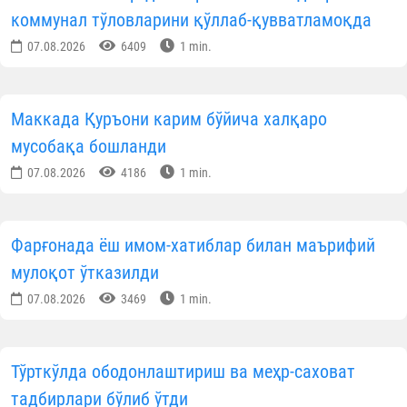
коммунал тўловларини қўллаб-қувватламоқда
07.08.2026
6409
1 min.
Маккада Қуръони карим бўйича халқаро
мусобақа бошланди
07.08.2026
4186
1 min.
Фарғонада ёш имом-хатиблар билан маърифий
мулоқот ўтказилди
07.08.2026
3469
1 min.
Тўрткўлда ободонлаштириш ва меҳр-саховат
тадбирлари бўлиб ўтди