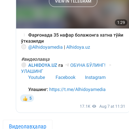
Видеолавҳалар