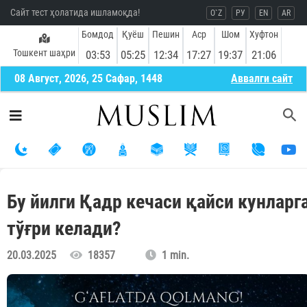
Сайт тест ҳолатида ишламоқда!
O`Z
РУ
EN
AR
Бомдод
Қуёш
Пешин
Аср
Шом
Хуфтон
Тошкент шаҳри
03:53
05:25
12:34
17:27
19:37
21:06
08 Август, 2026, 25 Сафар, 1448
Aввалги сайт
Бу йилги Қадр кечаси қайси кунларг
тўғри келади?
20.03.2025
18357
1 min.