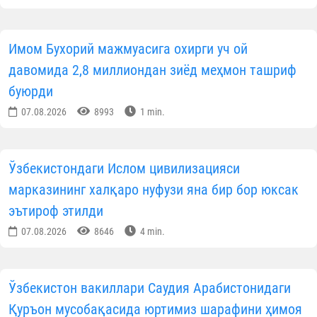
Имом Бухорий мажмуасига охирги уч ой
давомида 2,8 миллиондан зиёд меҳмон ташриф
буюрди
07.08.2026
8993
1 min.
Ўзбекистондаги Ислом цивилизацияси
марказининг халқаро нуфузи яна бир бор юксак
эътироф этилди
07.08.2026
8646
4 min.
Ўзбекистон вакиллари Саудия Арабистонидаги
Қуръон мусобақасида юртимиз шарафини ҳимоя