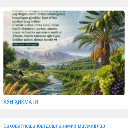
КУН ҲИКМАТИ
Саховатпеша юртдошларимиз масжидлар