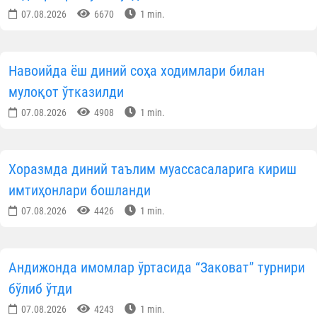
07.08.2026
6670
1 min.
Навоийда ёш диний соҳа ходимлари билан
мулоқот ўтказилди
07.08.2026
4908
1 min.
Хоразмда диний таълим муассасаларига кириш
имтиҳонлари бошланди
07.08.2026
4426
1 min.
Андижонда имомлар ўртасида “Заковат” турнири
бўлиб ўтди
07.08.2026
4243
1 min.