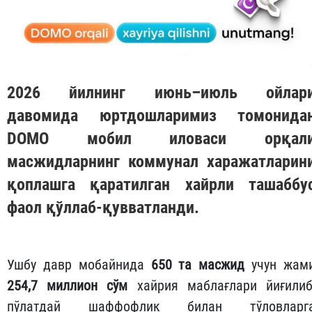
2026 йилнинг июнь–июль ойлар
давомида юртдошларимиз томонида
DOMO
мобил иловаси орқал
масжидларнинг коммунал харажатларин
қоплашга қаратилган хайрли ташаббу
фаол қўллаб-қувватланди.
Ушбу давр мобайнида
650 та масжид
учун жам
254,7 миллион сўм
хайрия маблағлари йиғилиб
пўлатдай шаффофлик билан тўловларг