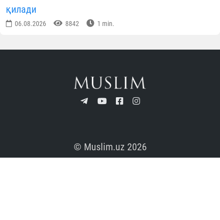
қилади
06.08.2026
8842
1 min.
© Muslim.uz 2026
© Ўзбекистон мусулмонлари идораси. Оммавий ахборот воситалари
вакиллари ҳамда порталимиз мухлислари диққатига! Сиз muslim.uz
порталидаги маълумотлардан хоҳлаганча фойдаланишингиз мумкин.