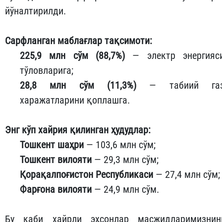
йўналтирилди.
Сарфланган маблағлар тақсимоти:
225,9 млн сўм (88,7%)
— электр энергияс
тўловларига;
28,8 млн сўм (11,3%)
— табиий га
харажатларини қоплашга.
Энг кўп хайрия қилинган ҳудудлар:
Тошкент шаҳри
— 103,6 млн сўм;
Тошкент вилояти
— 29,3 млн сўм;
Қорақалпоғистон Республикаси
— 27,4 млн сўм;
Фарғона вилояти
— 24,9 млн сўм.
Бу каби хайрли эҳсонлар масжидларимизнин