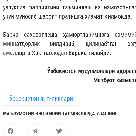
узлуксиз фаолиятини таъминлаш ва намозхонла
учун муносиб шароит яратишга хизмат қилмоқда.
Барча саховатпеша ҳамюртларимизга самими
миннатдорлик билдириб, қилинаётган эзг
амалларга Ҳақ таолодан барака тилайди.
Ўзбекистон мусулмонлари идорас
Матбуот хизмат
Ўзбекистон янгиликлари
МАЪЛУМОТНИ ИЖТИМОИЙ ТАРМОҚЛАРДА УЛАШИНГ