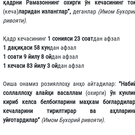
қадрни Рамазоннинг охирги ўн кечасининг то
(кеча)
ларидан изланглар
”
,
деганлар
(Имом Бухори
ривояти).
Қадр кечасининг
1 сонияси 23 соат
дан афзал
1 дақиқаси 58 кун
дан афзал
1 соати 9 йилу 8 ой
дан афзал
1 кечаси 83 йилу 3 ой
дан афзал
Оиша онамиз розияллоҳу анҳо айтадилар:
“
Наби
соллаллоҳу алайҳи васаллам
(охирги)
ўн кунли
кириб келса белбоғларини маҳкам боғлардилар
кечаларини тирилтирар ва аҳлларин
уйғотардилар
”
(Имом Бухорий ривояти).