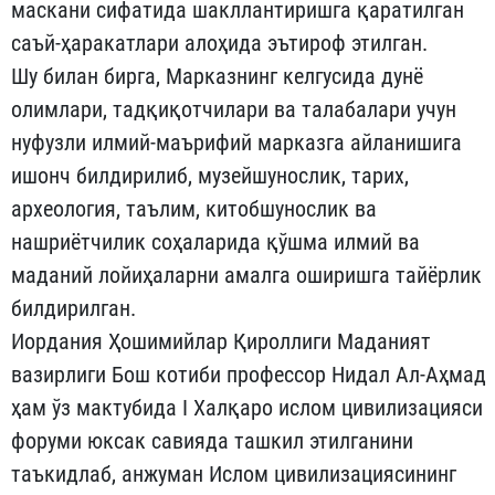
маскани сифатида шакллантиришга қаратилган
саъй-ҳаракатлари алоҳида эътироф этилган.
Шу билан бирга, Марказнинг келгусида дунё
олимлари, тадқиқотчилари ва талабалари учун
нуфузли илмий-маърифий марказга айланишига
ишонч билдирилиб, музейшунослик, тарих,
археология, таълим, китобшунослик ва
нашриётчилик соҳаларида қўшма илмий ва
маданий лойиҳаларни амалга оширишга тайёрлик
билдирилган.
Иордания Ҳошимийлар Қироллиги Маданият
вазирлиги Бош котиби профессор Нидал Ал-Аҳмад
ҳам ўз мактубида I Халқаро ислом цивилизацияси
форуми юксак савияда ташкил этилганини
таъкидлаб, анжуман Ислом цивилизациясининг