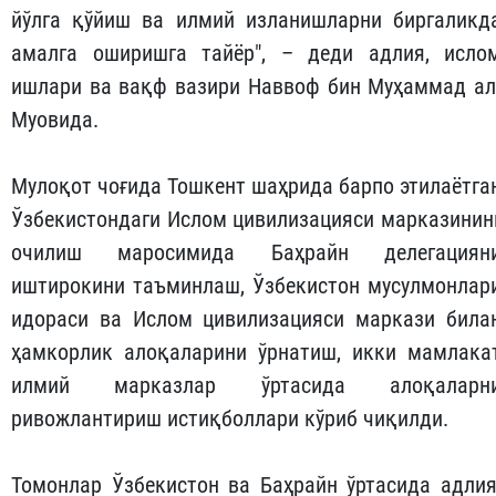
йўлга қўйиш ва илмий изланишларни биргаликд
амалга оширишга тайёр", – деди адлия, исло
ишлари ва вақф вазири Наввоф бин Муҳаммад ал
Муовида.
Мулоқот чоғида Тошкент шаҳрида барпо этилаётга
Ўзбекистондаги Ислом цивилизацияси марказинин
очилиш маросимида Баҳрайн делегациян
иштирокини таъминлаш, Ўзбекистон мусулмонлар
идораси ва Ислом цивилизацияси маркази била
ҳамкорлик алоқаларини ўрнатиш, икки мамлака
илмий марказлар ўртасида алоқаларн
ривожлантириш истиқболлари кўриб чиқилди.
Томонлар Ўзбекистон ва Баҳрайн ўртасида адлия