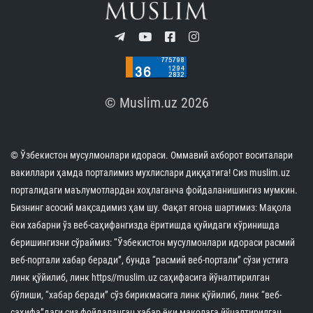
© Muslim.uz 2026
© Ўзбекистон мусулмонлари идораси. Оммавий ахборот воситалари
вакиллари ҳамда порталимиз мухлислари диққатига! Сиз muslim.uz
порталидаги маълумотлардан хоҳлаганча фойдаланишингиз мумкин.
Бизнинг асосий мақсадимиз ҳам шу. Фақат ягона шартимиз: Мақола
ёки хабарни ўз веб-саҳифангизда ёритишда қуйидаги кўринишда
беришингизни сўраймиз: “Ўзбекистон мусулмонлари идораси расмий
веб-портали хабар беради”, бунда “расмий веб-портали” сўзи устига
линк қўйилиб, линк https//muslim.uz саҳифасига йўналтирилган
бўлиши, “хабар беради” сўз бирикмасига линк қўйилиб, линк “веб-
саҳифа”даги сиз фойдаланган хабар ёки мақолага йўналтирилган