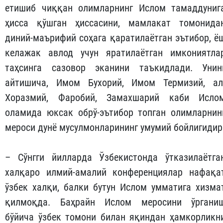
етишиб чиққан олимларнинг Ислом тамаддуниг
ҳисса қўшган ҳиссасини, мамлакат томонида
диний-маърифий соҳага қаратилаётган эътибор, ё
келажак авлод учун яратилаётган имкониятла
таҳсинга сазовор эканини таъкидлади. Унин
айтишича, Имом Бухорий, Имом Термизий, ал
Хоразмий, Фаробий, Замахшарий каби Исло
оламида юксак обрў-эътибор топган олимларнин
мероси дунё мусулмонларининг умумий бойлигидир
– Сўнгги йилларда Ўзбекистонда ўтказилаётга
халқаро илмий-амалий конференциялар нафақа
ўзбек халқи, балки бутун Ислом умматига хизма
қилмоқда. Баҳрайн Ислом меросини ўргани
бўйича ўзбек томони билан яқиндан ҳамкорликн