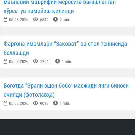
маънавий-маърифий меросига бағишланган
кўрсатув намойиш қилинди
06.08.2026
6849
2 min.
Фарғона имомлари “Заковат” ва стол теннисида
беллашди
05.08.2026
12640
1 min.
Боғотда "Эрали эшон бобо" масжиди янги биноси
очилди (фотолавҳа)
05.08.2026
9023
1 min.