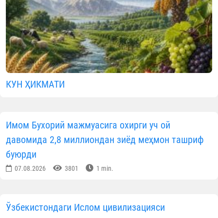
КУН ҲИКМАТИ
Имом Бухорий мажмуасига охирги уч ой
давомида 2,8 миллиондан зиёд меҳмон ташриф
буюрди
07.08.2026
3801
1 min.
Ўзбекистондаги Ислом цивилизацияси