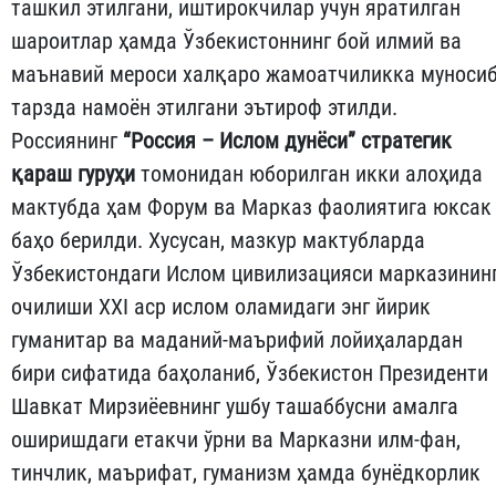
ташкил этилгани, иштирокчилар учун яратилган
шароитлар ҳамда Ўзбекистоннинг бой илмий ва
маънавий мероси халқаро жамоатчиликка муноси
тарзда намоён этилгани эътироф этилди.
Россиянинг
“Россия – Ислом дунёси” стратегик
қараш гуруҳи
томонидан юборилган икки алоҳида
мактубда ҳам Форум ва Марказ фаолиятига юксак
баҳо берилди. Хусусан, мазкур мактубларда
Ўзбекистондаги Ислом цивилизацияси марказинин
очилиши XXI аср ислом оламидаги энг йирик
гуманитар ва маданий-маърифий лойиҳалардан
бири сифатида баҳоланиб, Ўзбекистон Президенти
Шавкат Мирзиёевнинг ушбу ташаббусни амалга
оширишдаги етакчи ўрни ва Марказни илм-фан,
тинчлик, маърифат, гуманизм ҳамда бунёдкорлик