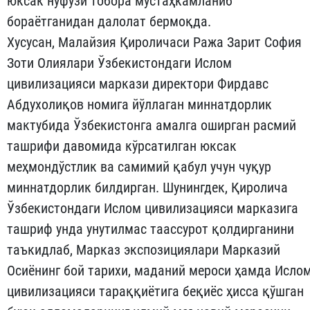
юксак нуфузи тобора мустаҳкамланиб
бораётганидан далолат бермоқда.
Хусусан, Малайзия Қироличаси Ража Зарит София
Зоти Олиялари Ўзбекистондаги Ислом
цивилизацияси маркази директори Фирдавс
Абдухолиқов номига йўллаган миннатдорлик
мактубида Ўзбекистонга амалга оширган расмий
ташрифи давомида кўрсатилган юксак
меҳмондўстлик ва самимий қабул учун чуқур
миннатдорлик билдирган. Шунингдек, Қиролича
Ўзбекистондаги Ислом цивилизацияси марказига
ташриф унда унутилмас таассурот қолдирганини
таъкидлаб, Марказ экспозициялари Марказий
Осиёнинг бой тарихи, маданий мероси ҳамда Исло
цивилизацияси тараққиётига беқиёс ҳисса қўшган