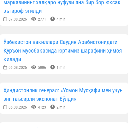
марказининг халқаро нуфузи яна бир бор юксак
эътироф этилди
07.08.2026
2771
4 min.
Ўзбекистон вакиллари Саудия Арабистонидаги
Қуръон мусобақасида юртимиз шарафини ҳимоя
қилади
06.08.2026
5006
1 min.
Ҳиндистонлик генерал: «Усмон Мусҳафи мен учун
энг таъсирли экспонат бўлди»
06.08.2026
4123
2 min.