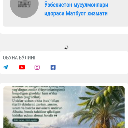
Ўзбекистон мусулмонлари
идораси Матбуот хизмати
ОБУНА БЎЛИНГ