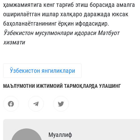
ҳамжамиятига кенг тарғиб этиш борасида амалга
оширилаётган ишлар халқаро даражада юксак
баҳоланаётганининг ёрқин ифодасидир.
Ўзбекистон мусулмонлари идораси Матбуот
хизмати
Ўзбекистон янгиликлари
МАЪЛУМОТНИ ИЖТИМОИЙ ТАРМОҚЛАРДА УЛАШИНГ
Муаллиф