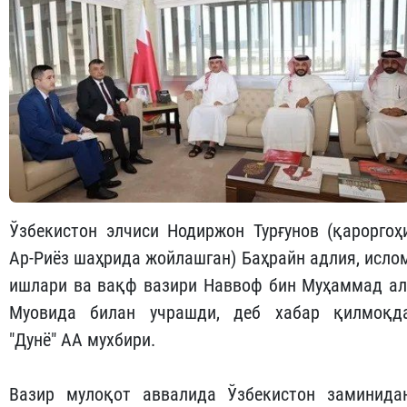
Ўзбекистон элчиси Нодиржон Турғунов (қароргоҳ
Ар-Риёз шаҳрида жойлашган) Баҳрайн адлия, исло
ишлари ва вақф вазири Наввоф бин Муҳаммад ал
Муовида билан учрашди, деб хабар қилмоқд
"Дунё" АА мухбири.
Вазир мулоқот аввалида Ўзбекистон заминида