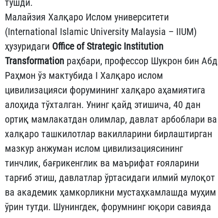
тушди.
Малайзия Халқаро Ислом университети
(International Islamic University Malaysia – IIUM)
ҳузуридаги
Office of Strategic Institution
Transformation
раҳбари, профессор Шукрон бин Абд
Раҳмон ўз мактубида I Халқаро ислом
цивилизацияси форумининг халқаро аҳамиятига
алоҳида тўхталган. Унинг қайд этишича, 40 дан
ортиқ мамлакатдан олимлар, давлат арбоблари ва
халқаро ташкилотлар вакилларини бирлаштирган
мазкур анжуман ислом цивилизациясининг
тинчлик, бағрикенглик ва маърифат ғояларини
тарғиб этиш, давлатлар ўртасидаги илмий мулоқот
ва академик ҳамкорликни мустаҳкамлашда муҳим
ўрин тутди. Шунингдек, форумнинг юқори савияда