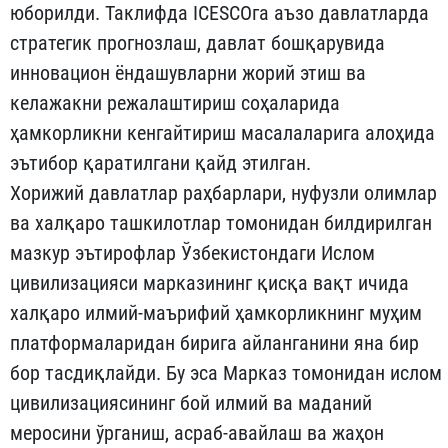
юборилди. Таклифда ICESCOга аъзо давлатларда
стратегик прогнозлаш, давлат бошқарувида
инновацион ёндашувларни жорий этиш ва
келажакни режалаштириш соҳаларида
ҳамкорликни кенгайтириш масалаларига алоҳида
эътибор қаратилгани қайд этилган.
Хорижий давлатлар раҳбарлари, нуфузли олимлар
ва халқаро ташкилотлар томонидан билдирилган
мазкур эътирофлар Ўзбекистондаги Ислом
цивилизацияси марказининг қисқа вақт ичида
халқаро илмий-маърифий ҳамкорликнинг муҳим
платформаларидан бирига айланганини яна бир
бор тасдиқлайди. Бу эса Марказ томонидан ислом
цивилизациясининг бой илмий ва маданий
меросини ўрганиш, асраб-авайлаш ва жаҳон