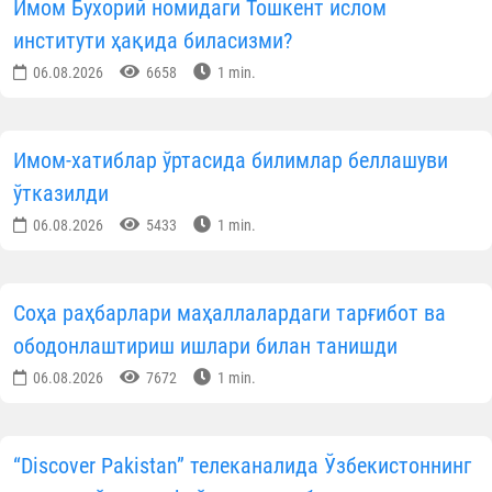
Имом Бухорий номидаги Тошкент ислом
институти ҳақида биласизми?
06.08.2026
6658
1 min.
Имом-хатиблар ўртасида билимлар беллашуви
ўтказилди
06.08.2026
5433
1 min.
Соҳа раҳбарлари маҳаллалардаги тарғибот ва
ободонлаштириш ишлари билан танишди
06.08.2026
7672
1 min.
“Discover Pakistan” телеканалида Ўзбекистоннинг