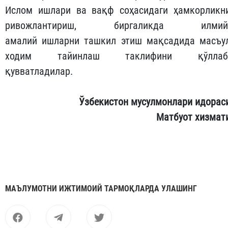
Ислом ишлари ва вақф соҳасидаги ҳамкорликн
ривожлантириш, биргаликда илмий
амалий ишларни ташкил этиш мақсадида масъу
ходим тайинлаш таклифини қўллаб
қувватладилар.
Ўзбекистон мусулмонлари идорас
Матбуот хизмат
МАЪЛУМОТНИ ИЖТИМОИЙ ТАРМОҚЛАРДА УЛАШИНГ