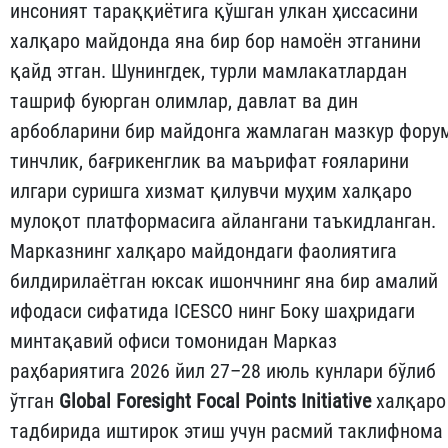
инсоният тараққиётига қўшган улкан ҳиссасини
халқаро майдонда яна бир бор намоён этганини
қайд этган. Шунингдек, турли мамлакатлардан
ташриф буюрган олимлар, давлат ва дин
арбобларини бир майдонга жамлаган мазкур фору
тинчлик, бағрикенглик ва маърифат ғояларини
илгари суришга хизмат қилувчи муҳим халқаро
мулоқот платформасига айлангани таъкидланган.
Марказнинг халқаро майдондаги фаолиятига
билдирилаётган юксак ишончнинг яна бир амалий
ифодаси сифатида ICESCO нинг Боку шаҳридаги
минтақавий офиси томонидан Марказ
раҳбариятига 2026 йил 27–28 июль кунлари бўлиб
ўтган
Global Foresight Focal Points Initiative
халқаро
тадбирида иштирок этиш учун расмий таклифнома