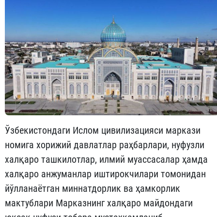
Ўзбекистондаги Ислом цивилизацияси маркази
номига хорижий давлатлар раҳбарлари, нуфузли
халқаро ташкилотлар, илмий муассасалар ҳамда
халқаро анжуманлар иштирокчилари томонидан
йўлланаётган миннатдорлик ва ҳамкорлик
мактублари Марказнинг халқаро майдондаги