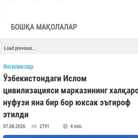
БОШҚА МАҚОЛАЛАР
Load previous...
Янгиликлар
Ўзбекистондаги Ислом
цивилизацияси марказининг халқар
нуфузи яна бир бор юксак эътироф
этилди
07.08.2026
2791
4 min.