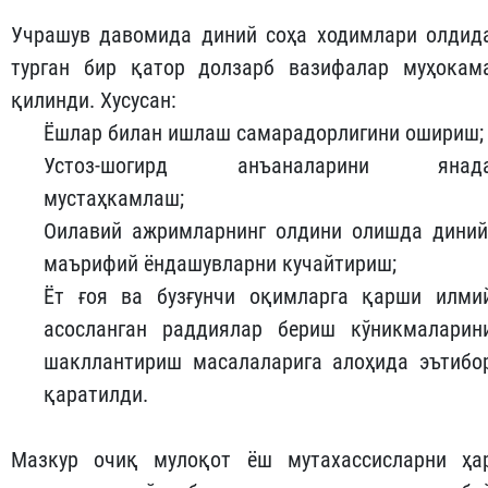
Учрашув давомида диний соҳа ходимлари олдид
турган бир қатор долзарб вазифалар муҳокам
қилинди. Хусусан:
Ёшлар билан ишлаш самарадорлигини ошириш;
Устоз-шогирд анъаналарини янад
мустаҳкамлаш;
Оилавий ажримларнинг олдини олишда диний
маърифий ёндашувларни кучайтириш;
Ёт ғоя ва бузғунчи оқимларга қарши илми
асосланган раддиялар бериш кўникмаларин
шакллантириш масалаларига алоҳида эътибо
қаратилди.
Мазкур очиқ мулоқот ёш мутахассисларни ҳа