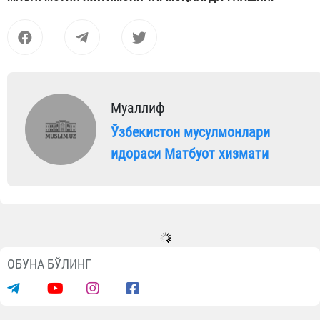
Муаллиф
Ўзбекистон мусулмонлари
идораси Матбуот хизмати
Янгиликлар
Хоразмда диний таълим
муассасаларига кириш имтиҳонлари