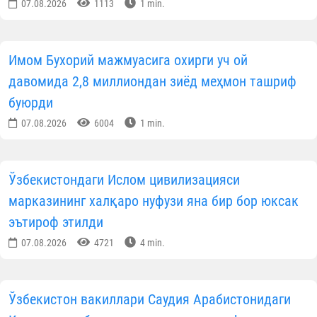
899 775 93 45
Қабул жараёнлари бўйича расмий канал
t.me/qabulmuslimuz
Ўзбекистон мусулмонлари идорас
Матбуот хизмат
Ўзбекистон янгиликлари