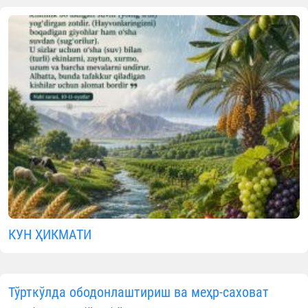
бошланди
07.08.2026
1073
1 min.
Бугун, 7 август куни Ўзбекисто
мусулмонлари идораси тасарруфидаг
олий ва ўрта махсус диний таъли
муассасаларига 2026-2027 ўқув йили учу
4-ҳудуд — Хоразм вилояти бўйича кири
тест синовларига старт берилди.
Имтиҳонлар Урганч туманидаги Билим в
малакаларни баҳолаш агентлигининг Хораз