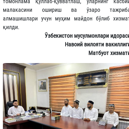
томонлама қўллаб-қувватлаш, уларнинг касби
малакасини ошириш ва ўзаро тажриб
алмашишлари учун муҳим майдон бўлиб хизма
қилди.
Ўзбекистон мусулмонлари идорас
Навоий вилояти вакиллиг
Матбуот хизмат