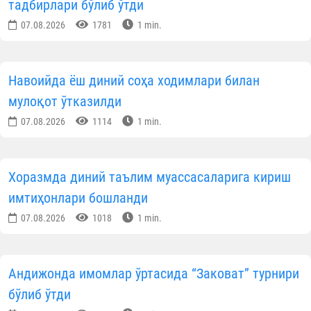
вилояти бўлими биносида юқори савияда ташки
этилмоқда. Маълумотларга кўра, мазкур ҳуду
бўйича тест синовларида жами
289 нафа
абитуриент иштирок этиши белгиланган.
Мазкур жараёнларнинг очиқ, адолатли в
тасдиқланган низомлар асосида ўтишин
таъминлаш мақсадида Ўзбекистон мусулмонлар
идораси раҳбарияти, Дин ишлари бўйича қўмит
масъуллари, диний таълим муассасалар
раҳбарлари, соҳа мутахассислари ҳамда мустақи
кузатувчилар жалб этилган.
Манзил:
Урганч тумани, Юқориовул ҚФЙ
Юқоридўрмон МФЙ.
Мурожаат учун телефон:
+9