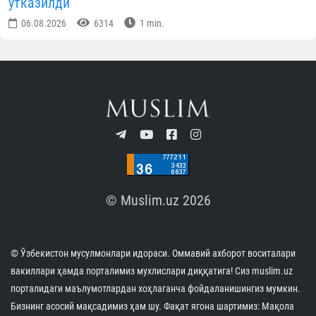
КУН ҲИКМАТИ
Тўрткўлда ободонлаштириш ва меҳр-саховат
тадбирлари бўлиб ўтди