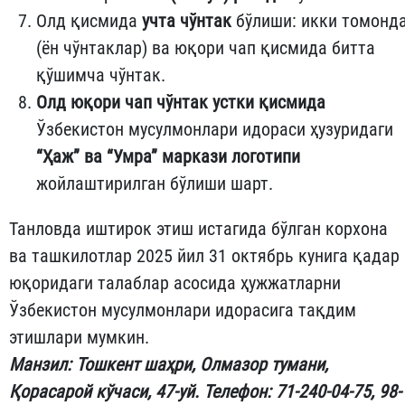
Олд қисмида
учта чўнтак
бўлиши: икки томонд
(ён чўнтаклар) ва юқори чап қисмида битта
қўшимча чўнтак.
Олд юқори чап чўнтак устки қисмида
Ўзбекистон мусулмонлари идораси ҳузуридаги
“Ҳаж” ва “Умра” маркази логотипи
жойлаштирилган бўлиши шарт.
Танловда иштирок этиш истагида бўлган корхона
ва ташкилотлар 2025 йил 31 октябрь кунига қадар
юқоридаги талаблар асосида ҳужжатларни
Ўзбекистон мусулмонлари идорасига тақдим
этишлари мумкин.
Манзил: Тошкент шаҳри, Олмазор тумани,
Қорасарой кўчаси, 47-уй. Телефон: 71-240-04-75, 98-