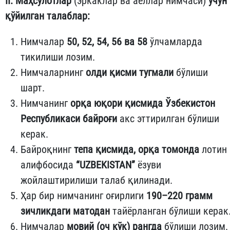
II. Маҳсулотлар
(эркаклар ва аёллар нимчаси)
учун
қўйилган талаблар:
Нимчалар
50, 52, 54, 56 ва 58
ўлчамларда
тикилиши лозим.
Нимчаларнинг
олди қисми тугмали
бўлиши
шарт.
Нимчанинг
орқа юқори қисмида Ўзбекистон
Республикаси байроғи
акс эттирилган бўлиши
керак.
Байроқнинг
тепа қисмида, орқа томонда
лотин
алифбосида
“UZBEKISTAN”
ёзуви
жойлаштирилиши талаб қилинади.
Ҳар бир нимчанинг оғирлиги
190–220 грамм
зичликдаги матодан
тайёрланган бўлиши керак
Нимчалар
мовий (оч кўк) рангда
бўлиши лозим.