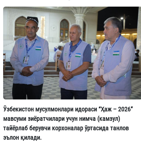
Ўзбекистон мусулмонлари идораси “Ҳаж – 2026”
мавсуми зиёратчилари учун нимча (камзул)
тайёрлаб берувчи корхоналар ўртасида танлов
эълон қилади.