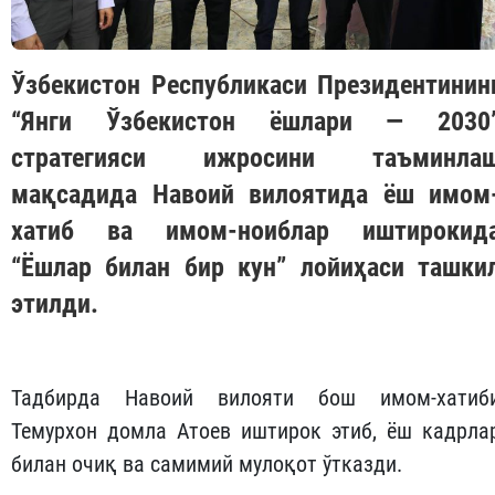
Ўзбекистон Республикаси Президентинин
“Янги Ўзбекистон ёшлари — 2030
стратегияси ижросини таъминла
мақсадида Навоий вилоятида ёш имом
хатиб ва имом-ноиблар иштирокид
“Ёшлар билан бир кун” лойиҳаси ташки
этилди.
Тадбирда Навоий вилояти бош имом-хатиб
Темурхон домла Атоев иштирок этиб, ёш кадрла
билан очиқ ва самимий мулоқот ўтказди.