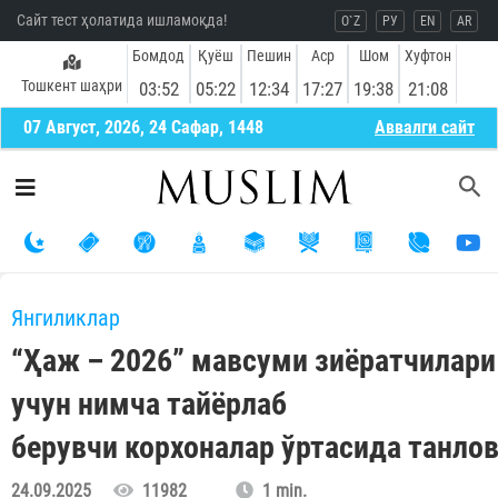
Сайт тест ҳолатида ишламоқда!
O`Z
РУ
EN
AR
Бомдод
Қуёш
Пешин
Аср
Шом
Хуфтон
Тошкент шаҳри
03:52
05:22
12:34
17:27
19:38
21:08
07 Август, 2026, 24 Сафар, 1448
Aввалги сайт
Янгиликлар
“Ҳаж – 2026” мавсуми зиёратчилари
учун нимча тайёрлаб
берувчи корхоналар ўртасида танло
24.09.2025
11982
1 min.