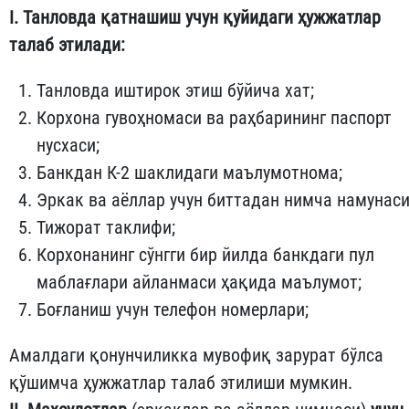
I. Танловда қатнашиш учун қуйидаги ҳужжатлар
талаб этилади:
Танловда иштирок этиш бўйича хат;
Корхона гувоҳномаси ва раҳбарининг паспорт
нусхаси;
Банкдан К-2 шаклидаги маълумотнома;
Эркак ва аёллар учун биттадан нимча намунаси
Тижорат таклифи;
Корхонанинг сўнгги бир йилда банкдаги пул
маблағлари айланмаси ҳақида маълумот;
Боғланиш учун телефон номерлари;
Амалдаги қонунчиликка мувофиқ зарурат бўлса
қўшимча ҳужжатлар талаб этилиши мумкин.