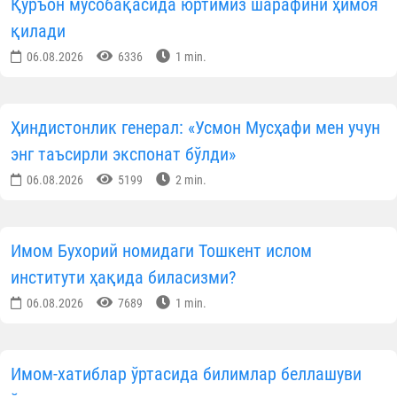
МАЪЛУМОТНИ ИЖТИМОИЙ ТАРМОҚЛАРДА УЛАШИНГ
Муаллиф
Ўзбекистон мусулмонлари идораси
Матбуот хизмати
ОБУНА БЎЛИНГ