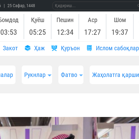
26 | 25 Сафар, 1448
Бомдод
Қуёш
Пешин
Аср
Шом
03:53
05:25
12:34
17:27
19:37
Закот
Ҳаж
Қуръон
Ислом сабоқлар
алар
Рукнлар
Фатво
Жаҳолатга қарш