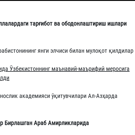
ллалардаги тарғибот ва ободонлаштириш ишлари
рабистонининг янги элчиси билан мулоқот қилдилар
алида Ўзбекистоннинг маънавий-маърифий меросига
илди
унослик академияси ўқитувчилари Ал-Азҳарда
ар Бирлашган Араб Амирликларида