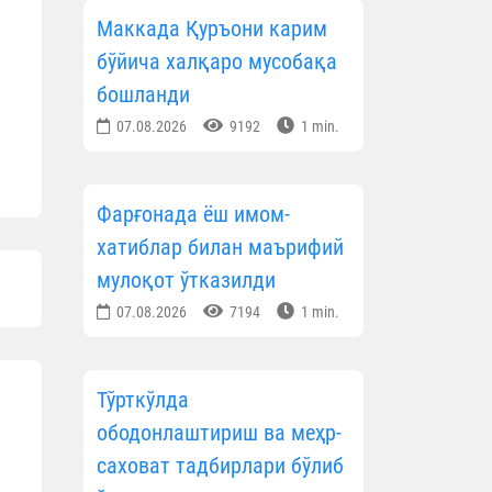
Маккада Қуръони карим
бўйича халқаро мусобақа
бошланди
07.08.2026
9192
1 min.
Фарғонада ёш имом-
хатиблар билан маърифий
мулоқот ўтказилди
07.08.2026
7194
1 min.
Тўрткўлда
ободонлаштириш ва меҳр-
саховат тадбирлари бўлиб