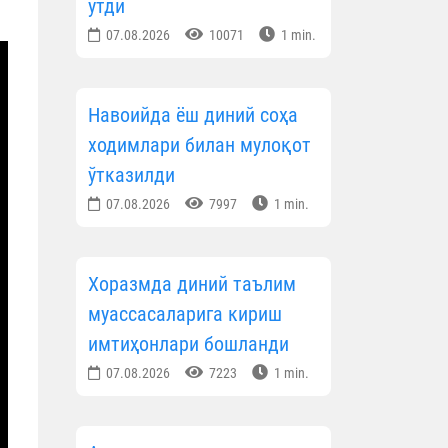
ўтди
07.08.2026
10071
1 min.
Навоийда ёш диний соҳа
ходимлари билан мулоқот
ўтказилди
07.08.2026
7997
1 min.
Хоразмда диний таълим
муассасаларига кириш
имтиҳонлари бошланди
07.08.2026
7223
1 min.