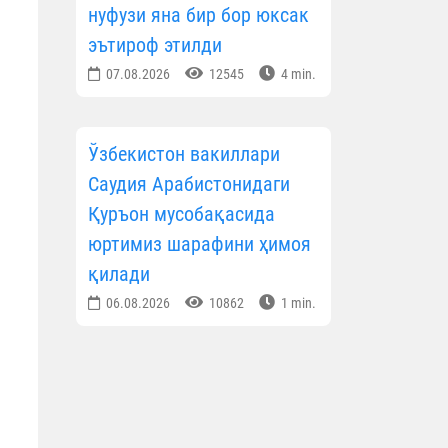
нуфузи яна бир бор юксак
эътироф этилди
07.08.2026
12545
4 min.
Ўзбекистон вакиллари
Саудия Арабистонидаги
Қуръон мусобақасида
юртимиз шарафини ҳимоя
қилади
06.08.2026
10862
1 min.