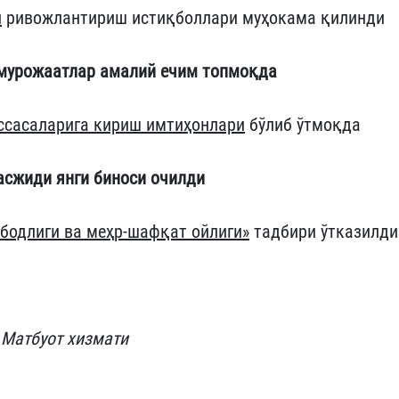
и
ривожлантириш истиқболлари муҳокама қилинди
 мурожаатлар амалий ечим топмоқда
ссасаларига кириш имтиҳонлари
бўлиб ўтмоқда
асжиди янги биноси очилди
бодлиги ва меҳр-шафқат ойлиги»
тадбири ўтказилди
 Матбуот хизмати