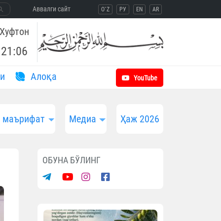
Aввалги сайт
O`Z
РУ
EN
AR
Хуфтон
21:06
и
Aлоқа
YouTube
и маърифат
Медиа
Ҳаж 2026
ОБУНА БЎЛИНГ