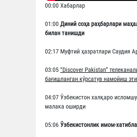
00:00 Хабарлар
01:00
Диний соҳа раҳбарлари маҳа
билан танишди
02:17 Муфтий ҳазратлари Саудия А
03:05
“Discover Pakistan” телекан
бағишланган кўрсатув намойиш эт
04:07 Ўзбекистон халқаро исломш
малака оширди
05:06
Ўзбекистонлик имом-хатибл