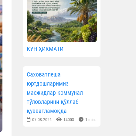
КУН ҲИКМАТИ
Саховатпеша
юртдошларимиз
масжидлар коммунал
тўловларини қўллаб-
қувватламоқда
07.08.2026
14003
1 min.