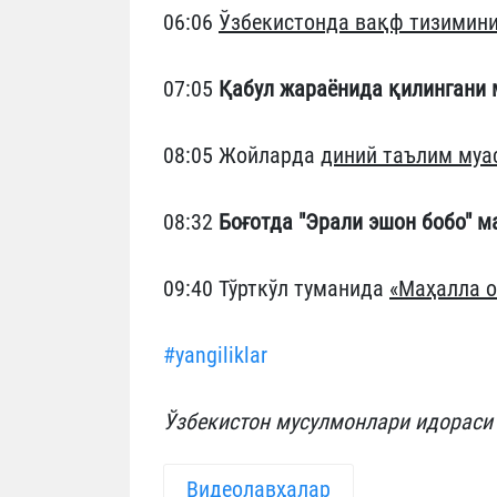
06:06
Ўзбекистонда вақф тизимин
07:05
Қабул жараёнида қилингани
08:05 Жойларда
диний таълим муа
08:32
Боғотда "Эрали эшон бобо" м
09:40 Тўрткўл туманида
«Маҳалла о
#yangiliklar
Ўзбекистон мусулмонлари идораси
Видеолавҳалар