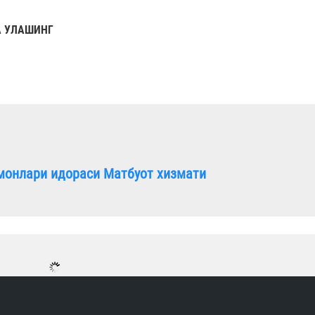
 УЛАШИНГ
монлари идораси Матбуот хизмати