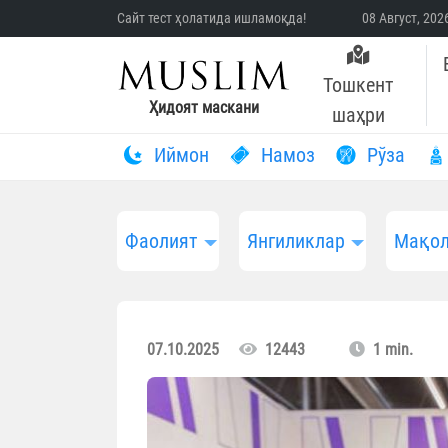
Сайт тест ҳолатида ишламоқда!
08 Август, 20
Тошкент
Ҳидоят маскани
шаҳри
Иймон
Намоз
Рўза
Фаолият
Янгиликлар
Мақол
07.10.2025
12443
1 min.