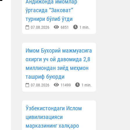
Андижонда имомлар
ўртасида “Заковат”
турнири бўлиб ўтди
07.08.2026
6851
1 min.
Имом Бухорий мажмуасига
охирги уч ой давомида 2,8
миллиондан зиёд меҳмон
ташриф буюрди
07.08.2026
11499
1 min.
Ўзбекистондаги Ислом
цивилизацияси
марказининг халқаро