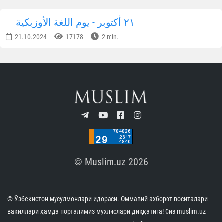
رئيس جمهورية طاجيكستان
06.10.2025
44200
1 min.
المجتمع البريطاني يهتم بالإصلاحات الدينية في
أوزبكستان
02.12.2024
44580
1 min.
تم تقديم المساعدة العملية إلى 200 أسرة في
يانكيول
14.11.2024
34970
3 min.
أوزبكستان - بلد متسامح
11.11.2024
33335
1 min.