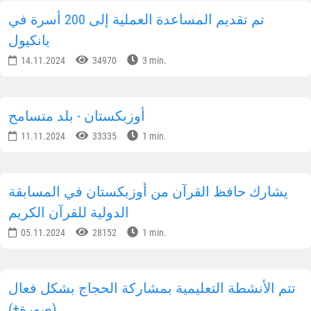
يقوم بتقديم هذه المحاضرات نخبة من المتخصصين
ن مركز الفتوى، وأساتذة معهد طشقند الإسلامي
لذي يحمل اسم "الإمام البخاري"، ومدرسو مدرسة
خديجة الكبرى" الإسلامية للتعليم المتوسط الخاص.
لمكتب الإعلامي لإدارة مسلمي أوزبكستان
شارك المعلومات على الشبكات الاجتماعية
الإشتراك