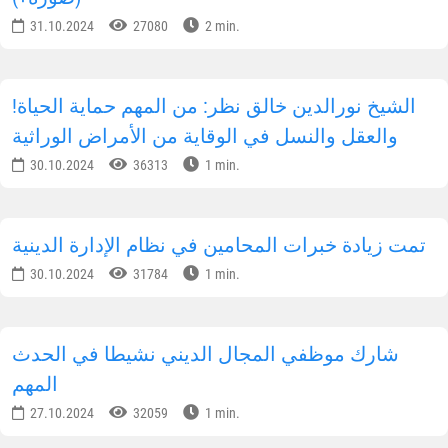
رئيس جمهورية أوزبكستان يجري مكالمة هاتفية مع