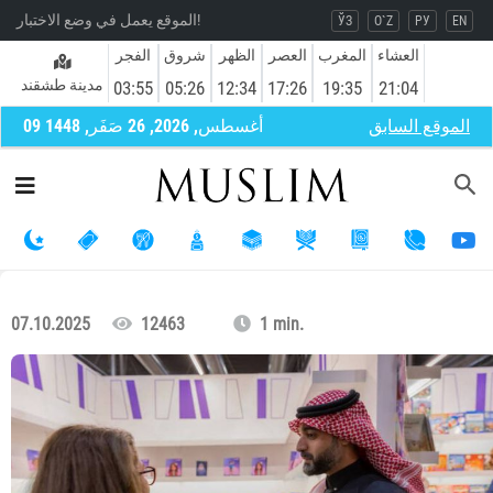
الموقع يعمل في وضع الاختبار!
ЎЗ
O`Z
РУ
EN
العشاء
المغرب
العصر
الظهر
شروق
الفجر
مدينة طشقند
03:55
05:26
12:34
17:26
19:35
21:04
الموقع السابق
09 أغسطس, 2026, 26 صَفَر, 1448
07.10.2025
12463
1 min.