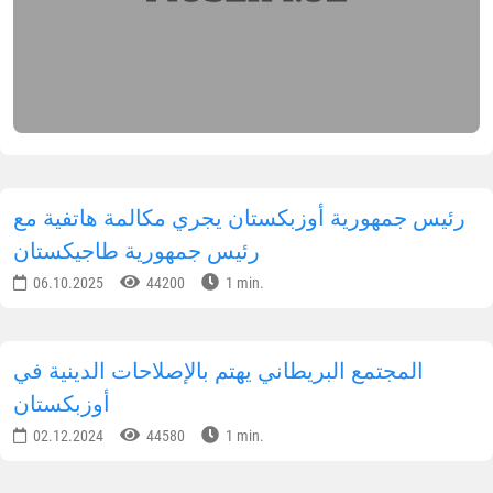
نظم قسم شؤون المرأة في إدارة مسلمي أوزبكستان
لسلة من الندوات التعليمية للمرشدات الدينيات عبر
منصة "ZOOM". تهدف هذه الندوات إلى تعزيز المعارف
ي مجالات العقيدة، والفقه، والسيرة النبوية، والحديث
لشريف، والمولد ومراسم الجنائز.
قد انطلقت الفعاليات ببدء دروس في العقيدة والفقه،
يث شاركت أكثر من ألفي مستمعة في الجلسة
لأولى التي حملت عنوان
"مسائل الطهارة في الشريعة
لإسلامية"
. ألقت المحاضرة الأستاذة
أدينة خان محمد
ادق
، كبار المدرسين في مدرسة "خديجة الكبرى"
لإسلامية للبنات.