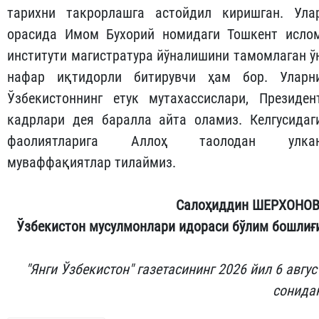
тарихни такрорлашга астойдил киришган. Ула
орасида Имом Бухорий номидаги Тошкент исло
институти магистратура йўналишини тамомлаган ў
нафар иқтидорли битирувчи ҳам бор. Уларн
Ўзбекистоннинг етук мутахассислари, Президен
кадрлари дея баралла айта оламиз. Келгусидаг
фаолиятларига Аллоҳ таолодан улка
муваффақиятлар тилаймиз.
Салоҳиддин ШЕРХОНОВ
Ўзбекистон мусулмонлари идораси бўлим бошлиғ
"Янги Ўзбекистон" газетасининг 2026 йил 6 авгус
сонида