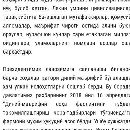
йўқ бўлиб кетган. Лекин умрини цивилизация­ла
тараққиётига бағишлаган мутафаккирлар, қомуси
алломалар, маърифат чироғи остида элини бую
орзулар, нурафшон кунлар сари етаклаган милла
ойдинлари, уламоларнинг номлари асрлар ош
барҳаётдир.
Президентимиз лавозимига сайланиши билано
барча соҳалар қатори диний-маърифий йўналишд
ҳам улкан ислоҳотларни бошлаб берди. Бу борад
давлатимиз раҳбарининг 2018 йил 16 апрелдаг
“Диний-маърифий соҳа фаолиятини тубда
такомиллаштириш чора-тадбирлари тўғрисида”г
фармони муҳим ҳуқуқий асос бўлди. Ушбу ҳужжатд