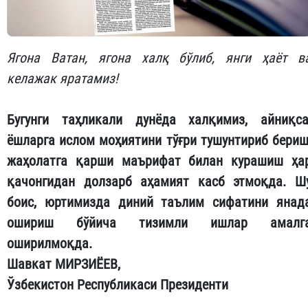
Ягона Ватан, ягона халқ бўлиб, янги ҳаёт в
келажак яратамиз!
Бугунги таҳликали дунёда халқимиз, айниқса
ёшларга ислом моҳиятини тўғри тушунтириб бериш
жаҳолатга қарши маърифат билан курашиш ҳа
қачонгидан долзарб аҳамият касб этмоқда. Ш
боис, юртимизда диний таълим сифатини янад
ошириш бўйича тизимли ишлар амалг
оширилмоқда.
Шавкат МИРЗИЁЕВ,
Ўзбекистон Республикаси Президенти