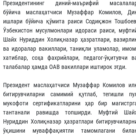
Президентининг диний-маърифий масалала
бўйича маслаҳатчиси Музаффар Комилов, Ди
ишлари бўйича қўмита раиси Содиқжон Тошбоев
Ўзбекистон мусулмонлари идораси раиси, муфти
Шайх Нуриддин Холиқназар ҳазратлари, вазирли
ва идоралар вакиллари, таниқли уламолар, имом
хатиблар, соҳа фахрийлари, педагог-ўқитувчи в
талабалар ҳамда ОАВ вакиллари иштирок этди.
Президент маслаҳатчиси Музаффар Комилов ил
битирувчиларни самимий қутлаб, тегишли пу
мукофоти сертификатларини ҳар бир магистрг
тантанали равишда топширди. Муфтий Шай
Нуриддин Холиқназар ҳазратлари битирувчиларн
ўқишини муваффақиятли тамомлагани била