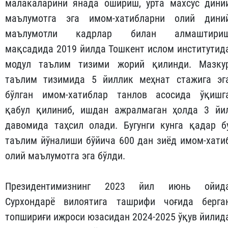
малакаларини янада ошириш, ўрта махсус дини
маълумотга эга имом-хатибларни олий дини
маълумотли кадрлар билан алмаштири
мақсадида 2019 йилда Тошкент ислом инс­титутид
модул таълим тизими жорий қилинди. Мазку
таълим тизимида 5 йиллик меҳнат стажига эг
бўлган имом-хатиблар танлов асосида ўқишг
қабул қилиниб, ишдан ажралмаган ҳолда 3 йи
давомида таҳсил олади. Бугунги кунга қадар б
таълим йўналиши бўйича 600 дан зиёд имом-хати
олий маълумотга эга бўлди.
Президентимизнинг 2023 йил июнь ойид
Сурхондарё вилоятига ташрифи чоғида берга
топшириғи ижроси юзасидан 2024-2025 ўқув йилид