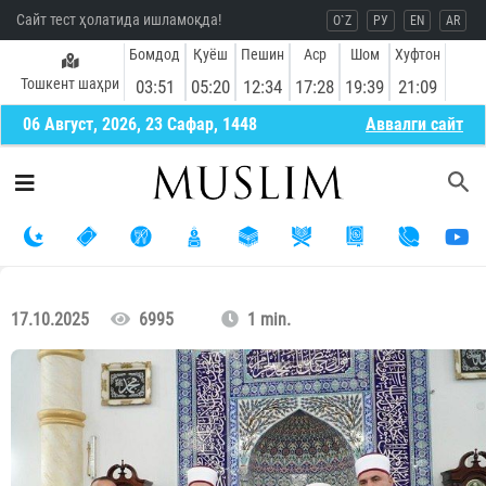
Сайт тест ҳолатида ишламоқда!
O`Z
РУ
EN
AR
Бомдод
Қуёш
Пешин
Аср
Шом
Хуфтон
Тошкент шаҳри
03:51
05:20
12:34
17:28
19:39
21:09
06 Август, 2026, 23 Сафар, 1448
Aввалги сайт
17.10.2025
6995
1 min.