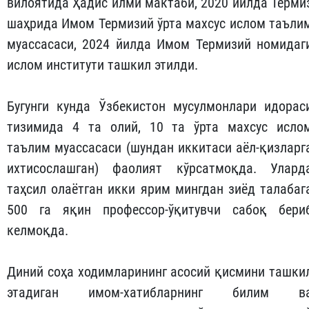
вилоятида Ҳадис илми мактаби, 2020 йилда Терми
шаҳрида Имом Термизий ўрта махсус ислом таъли
муассасаси, 2024 йилда Имом Термизий номидаг
ислом институти ташкил этилди.
Бугунги кунда Ўзбекистон мусулмонлари идорас
тизимида 4 та олий, 10 та ўрта махсус исло
таълим муассасаси (шундан иккитаси аёл-қизларг
ихтисослашган) фаолият кўрсатмоқда. Улард
таҳсил олаётган икки ярим мингдан зиёд талабаг
500 га яқин профессор-ўқитувчи сабоқ бери
келмоқда.
Диний соҳа ходимларининг асосий қисмини ташки
этадиган имом-хатибларнинг билим в