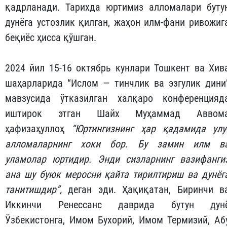
қадрланади. Тарихда юртимиз алломалари буту
дунёга устозлик қилган, жаҳон илм-фани ривожиг
беқиёс ҳисса қўшган.
2024 йил 15-16 октябрь кунлари Тошкент ва Хив
шаҳарларида “Ислом — тинчлик ва эзгулик дини
мавзусида ўтказилган халқаро конференцияд
иштирок этган Шайх Муҳаммад Аввом
ҳафизаҳуллоҳ
“
Юртингизнинг
ҳар
қадамида
улу
алломаларнинг
хоки
бор
.
Бу
замин
илм
в
уламолар
юртидир
.
Энди
сизларнинг
вазифанги
ана
шу
буюк
мерос
ни
қайта
тирилтириш
ва
дунёг
танитишдир
”,
деган эди. Ҳақиқатан, Биринчи в
Иккинчи Ренессанс даврида бутун дун
Ўзбекистонга, Имом Бухорий, Имом Термизий, Аб