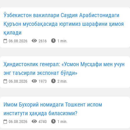
Ўзбекистон вакиллари Саудия Арабистонидаги
Қуръон мусобақасида юртимиз шарафини ҳимоя
қилади
06.08.2026
2616
1 min.
Ҳиндистонлик генерал: «Усмон Мусҳафи мен учун
энг таъсирли экспонат бўлди»
06.08.2026
1973
2 min.
Имом Бухорий номидаги Тошкент ислом
институти ҳақида биласизми?
06.08.2026
4740
1 min.