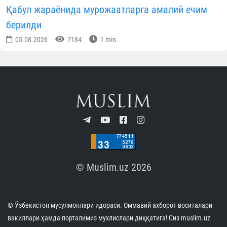
Қабул жараёнида мурожаатларга амалий ечим
берилди
05.08.2026
7184
1 min.
© Muslim.uz 2026
© Ўзбекистон мусулмонлари идораси. Оммавий ахборот воситалари
вакиллари ҳамда порталимиз мухлислари диққатига! Сиз muslim.uz