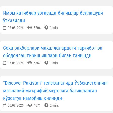
Имом-хатиблар ўртасида билимлар беллашуви
ўтказилди
06.08.2026
3604
1 min.
Соҳа раҳбарлари маҳаллалардаги тарғибот ва
ободонлаштириш ишлари билан танишди
06.08.2026
5867
1 min.
“Discover Pakistan” телеканалида Ўзбекистоннинг
маънавий-маърифий меросига бағишланган
кўрсатув намойиш қилинди
06.08.2026
4571
2 min.