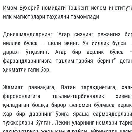
Имом Бухорий номидаги Тошкент ислом институт
илк магистрлари таҳсилни тамомлади
Донишмандларнинг “Агар сизнинг режангиз би
йиллик бўлса — шоли экинг. Ўн йиллик бўлса 
дарахт ўтқазинг. Агар бир асрлик бўлса 
фарзандларингизга таълим-тарбия беринг” дега
ҳикматли гапи бор.
Жамият равнақига, Ватан тараққиётига, хал
фаровонлигига таълим-тарбиячалик хизма
қиладиган бошқа бирор феномен бўлмаса керак
Ҳар бир даврнинг ўзига яраша сармоядорлари
тужжорлари бўлган. Лекин уларнинг номлари тари
саҳифаларида жуда кам учрайди, айримлари изси