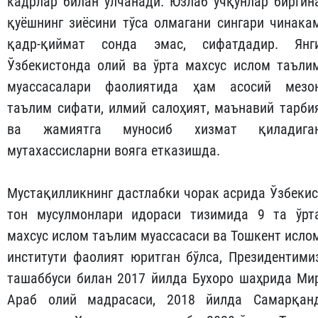
кадрлар билан ўлчанади. Юзлаб учқунлар биргин
қуёшнинг зиёсини тўса олмагани сингари чинака
қадр-қиймат сонда эмас, сифатдадир. Янг
Ўзбекистонда олий ва ўрта махсус ислом таъли
муассасалари фаолиятида ҳам асосий мезо
таълим сифати, илмий салоҳият, маънавий тарби
ва жамиятга муносиб хизмат қиладига
мутахассисларни вояга етказишда.
Мустақилликнинг дастлабки чорак асрида Ўзбекис
тон мусулмонлари идораси тизимида 9 та ўрт
махсус ислом таълим муассасаси ва Тошкент исло
институти фаолият юритган бўлса, Президентими
ташаббуси билан 2017 йилда Бухоро шаҳрида Ми
Араб олий мад­расаси, 2018 йилда Самарқан