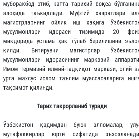
муборакбод этиб, катта тарихий воқеа бўлганин
алоҳида таъкидлади. Муфтий ҳазратлари ил
магистрларнинг ойлик иш ҳақига Ўзбекисто
мусулмонлари идораси тизимида 20 фои
миқдорида устама ҳақ тўлаб берилишини эъло
қилди. Битирувчи магистрлар Ўзбекисто
мусулмонлари идорасининг марказий аппарати
Имом Термизий илмий-тадқиқот маркази, олий в
ўрта махсус ислом таълим муассасаларига ишг
тақсимот қилинди.
Тарих
такрорланиб
туради
Ўзбекистон қадимдан буюк алломалар, улу
мутафаккирлар юрти сифатида эъзозланади