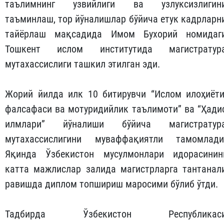
таълимнинг узвийлиги ва узлуксизлигин
таъминлаш, тор йўналишлар бўйича етук кадрларн
тайёрлаш мақсадида Имом Бухорий номидаг
Тошкент ислом институтида магистратур
мутахассислиги ташкил этилган эди.
Жорий йилда илк 10 битирувчи “Ислом илоҳиёти
фалсафаси ва мотуридийлик таълимоти” ва “Ҳади
илмлари” йўналиши бўйича магистратур
мутахассислигини муваффақиятли тамомлади
Яқинда Ўзбекистон мусулмонлари идорасинин
катта мажлислар залида магистрларга тантанал
равишда диплом топшириш маросими бўлиб ўтди.
Тадбирда Ўзбекистон Республикас