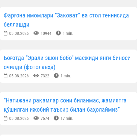
Фарғона имомлари “Заковат” ва стол теннисида
беллашди
05.08.2026
10944
1 min.
Боғотда "Эрали эшон бобо" масжиди янги биноси
очилди (фотолавҳа)
05.08.2026
7322
1 min.
“Натижани рақамлар сони биланмас, жамиятга
қўшилган ижобий таъсир билан баҳолаймиз”
05.08.2026
7674
17 min.