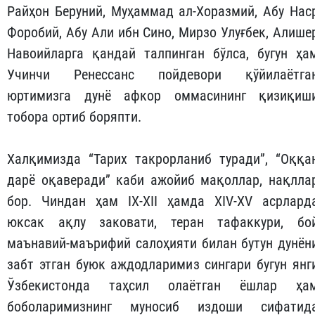
Райҳон Беруний, Муҳаммад ал-Хоразмий, Абу Нас
Форобий, Абу Али ибн Сино, Мирзо Улуғбек, Алише
Навоийларга қандай талпинган бўлса, бугун ҳа
Учинчи Ренессанс пойдевори қўйилаётга
юртимизга дунё афкор оммасининг қизиқиш
тобора ортиб боряпти.
Халқимизда “Тарих такрорланиб туради”, “Оққа
дарё оқаверади” каби ажойиб мақоллар, нақлла
бор. Чиндан ҳам IX-XII ҳамда XIV-XV асрлард
юксак ақлу заковати, теран тафаккури, бо
маънавий-маърифий салоҳияти билан бутун дунён
забт этган буюк аждодларимиз сингари бугун янг
Ўзбекистонда таҳсил олаётган ёшлар ҳа
боболаримизнинг муносиб издоши сифатид