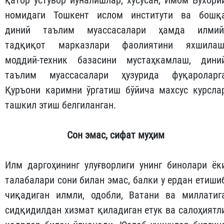
қатор устувор йўналишлар, хусусан, Имом Бухори
номидаги Тошкент ислом институти ва бошқ
диний таълим муассасалари ҳамда илмий
тадқиқот марказлари фаолиятини яхшилаш
моддий-техник базасини мустаҳкамлаш, дини
таълим муассасалари ҳузурида фуқароларг
Қуръони каримни ўргатиш бўйича махсус курсла
ташкил этиш белгиланган.
Сон
эмас
,
сифат
муҳим
Илм даргоҳининг улуғворлиги унинг бинолари ёк
талабалари сони билан эмас, балки у ердан етиши
чиқадиган илмли, одобли, Ватани ва миллатиг
сидқидилдан хизмат қиладиган етук ва салоҳиятл