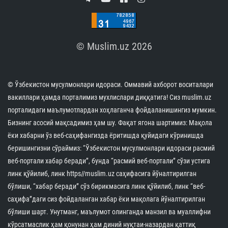
© Muslim.uz 2026
© Ўзбекистон мусулмонлари идораси. Оммавий ахборот воситалари
вакиллари ҳамда порталимиз мухлислари диққатига! Сиз muslim.uz
порталидаги маълумотлардан хоҳлаганча фойдаланишингиз мумкин.
Бизнинг асосий мақсадимиз ҳам шу. Фақат ягона шартимиз: Мақола
ёки хабарни ўз веб-саҳифангизда ёритишда қуйидаги кўринишда
беришингизни сўраймиз: “Ўзбекистон мусулмонлари идораси расмий
веб-портали хабар беради”, бунда “расмий веб-портали” сўзи устига
линк қўйилиб, линк https//muslim.uz саҳифасига йўналтирилган
бўлиши, “хабар беради” сўз бирикмасига линк қўйилиб, линк “веб-
саҳифа”даги сиз фойдаланган хабар ёки мақолага йўналтирилган
бўлиши шарт. Унутманг, маълумот олинганда манзил ва муаллифни
кўрсатмаслик ҳам қонунан ҳам диний нуқтаи-назардан қаттиқ