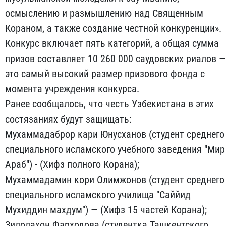
осмыслению и размышлению над Священным
Кораном, а также создание честной конкуренции».
Конкурс включает пять категорий, а общая сумма
призов составляет 10 260 000 саудовских риалов —
это самый высокий размер призового фонда с
момента учреждения конкурса.
Ранее сообщалось, что честь Узбекистана в этих
состязаниях будут защищать:
Мухаммадаброр кари Юнусханов (студент среднего
специального исламского учебного заведения "Мир
Араб") - (Хифз полного Корана);
Мухаммадамин кори Олимжонов (студент среднего
специального исламского училища "Саййид
Мухиддин махдум") — (Хифз 15 частей Корана);
Зилолахон Фарходова (студентка Ташкентского