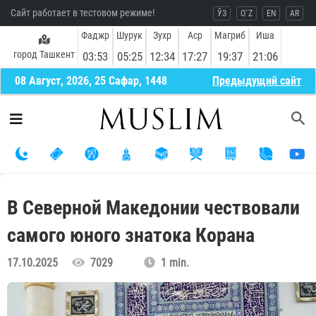
Сайт работает в тестовом режиме!
ЎЗ
O`Z
EN
AR
Фаджр
Шурук
Зухр
Аср
Магриб
Иша
город Ташкент
03:53
05:25
12:34
17:27
19:37
21:06
08 Август, 2026, 25 Сафар, 1448
Предыдущий сайт
В Северной Македонии чествовали
самого юного знатока Корана
17.10.2025
7029
1 min.