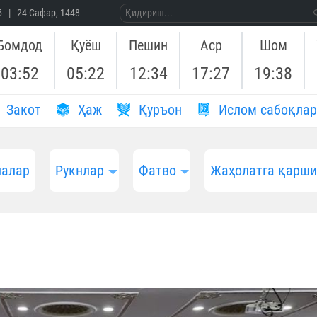
26 | 24 Сафар, 1448
Бомдод
Қуёш
Пешин
Аср
Шом
03:52
05:22
12:34
17:27
19:38
Закот
Ҳаж
Қуръон
Ислом сабоқлар
алар
Рукнлар
Фатво
Жаҳолатга қарш