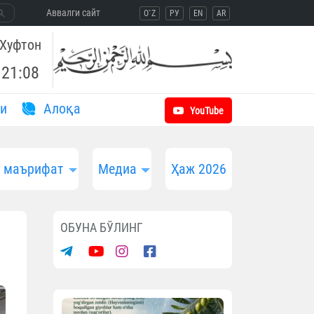
Aввалги сайт
O`Z
РУ
EN
AR
Хуфтон
21:08
и
Aлоқа
YouTube
и маърифат
Медиа
Ҳаж 2026
ОБУНА БЎЛИНГ