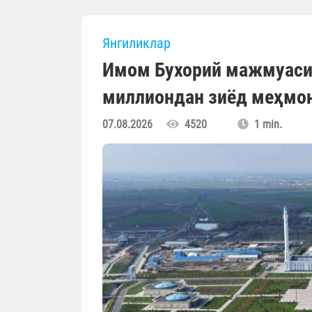
Янгиликлар
Имом Бухорий мажмуасиг
миллиондан зиёд меҳмо
07.08.2026
4520
1 min.