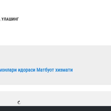
 УЛАШИНГ
монлари идораси Матбуот хизмати