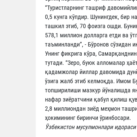
“Туристларнинг ташриф давомийлиги
0,5 кунга кўпдир. Шунингдек, бир 
ташкил этиб, 70 фоизга ошди. Бун
578,1 миллион долларга етди ва ўт
таъминланди”, - Бўронов сўзидан 
Унинг фикрига кўра, Самарқанднин
тутади. “Зеро, буюк алломалар ҳа
қадамжолар йиллар давомида дунё
ўзига жалб этиб келмоқда. Имом 
топширилиши мазкур йўналишда ян
нафар зиёратчини қабул қилиш қувв
2,8 миллиондан зиёд меҳмон ташри
ҳокимининг биринчи ўринбосари.
Ўзбекистон мусулмонлари идораси