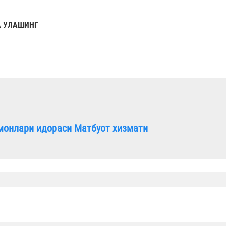
 УЛАШИНГ
монлари идораси Матбуот хизмати