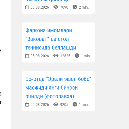
06.08.2026
7090
2 min.
Фарғона имомлари
“Заковат” ва стол
теннисида беллашди
н
05.08.2026
12825
1 min.
Боғотда "Эрали эшон бобо"
масжиди янги биноси
а
очилди (фотолавҳа)
и
05.08.2026
9205
1 min.