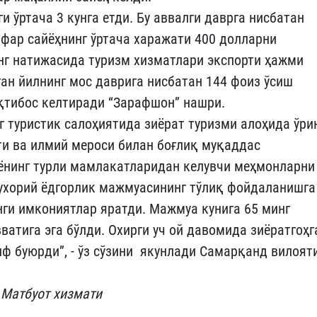
 ўртача 3 кунга етди. Бу аввалги даврга нисбатан
нафар сайёҳнинг ўртача харажати 400 долларни
инг натижасида туризм хизматлари экспорти ҳажми
ган йилнинг мос даврига нисбатан 144 фоиз ўсиш
иқтибос келтиради “Зарафшон” нашри.
г туристик салоҳиятида зиёрат туризми алоҳида ўри
ёти ва илмий мероси билан боғлиқ муқаддас
нинг турли мамлакатларидан келувчи меҳмонларни
Бухорий ёдгорлик мажмуасининг тўлиқ фойдаланишга
ги имкониятлар яратди. Мажмуа кунига 65 минг
атига эга бўлди. Охирги уч ой давомида зиёратгоҳг
ф буюрди”, - ўз сўзини якунлади Самарқанд вилоят
 Матбуот хизмати