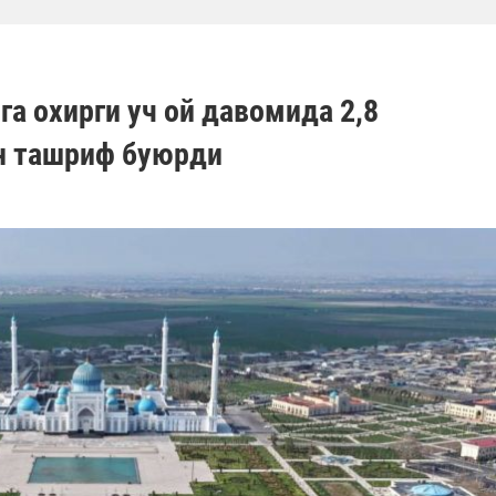
а охирги уч ой давомида 2,8
н ташриф буюрди