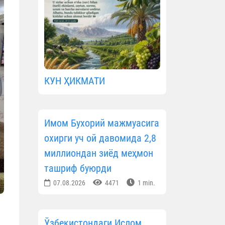
КУН ҲИКМАТИ
Имом Бухорий мажмуасига
охирги уч ой давомида 2,8
миллиондан зиёд меҳмон
ташриф буюрди
07.08.2026
4471
1 min.
Ўзбекистондаги Ислом