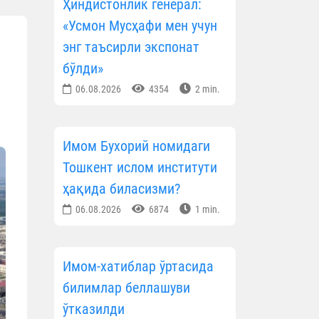
Ҳиндистонлик генерал:
«Усмон Мусҳафи мен учун
энг таъсирли экспонат
бўлди»
06.08.2026
4354
2 min.
Имом Бухорий номидаги
Тошкент ислом институти
ҳақида биласизми?
06.08.2026
6874
1 min.
Имом-хатиблар ўртасида
билимлар беллашуви
ўтказилди