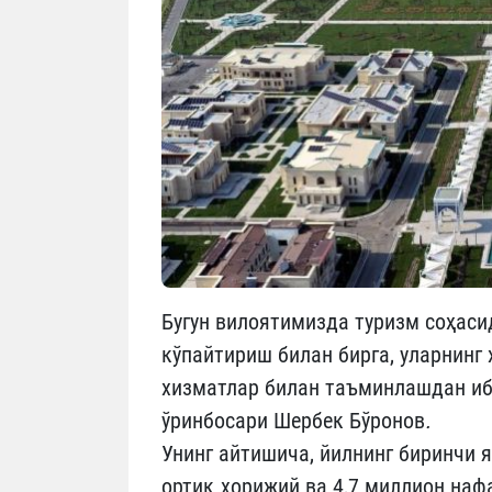
Бугун вилоятимизда туризм соҳаси
кўпайтириш билан бирга, уларнинг
хизматлар билан таъминлашдан иб
ўринбосари Шербек Бўронов
.
Унинг айтишича, йилнинг биринчи 
ортиқ хорижий ва 4,7 миллион наф