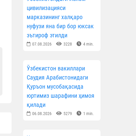
цивилизацияси
марказининг халқаро
нуфузи яна бир бор юксак
эътироф этилди
07.08.2026
3228
4 min.
Ўзбекистон вакиллари
Саудия Арабистонидаги
Қуръон мусобақасида
юртимиз шарафини ҳимоя
қилади
06.08.2026
5279
1 min.