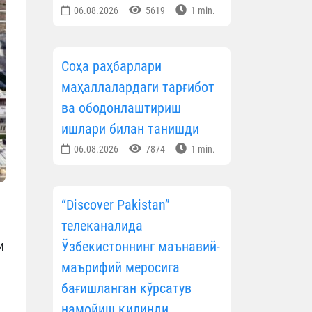
06.08.2026
5619
1 min.
Соҳа раҳбарлари
маҳаллалардаги тарғибот
ва ободонлаштириш
ишлари билан танишди
06.08.2026
7874
1 min.
“Discover Pakistan”
телеканалида
и
Ўзбекистоннинг маънавий-
маърифий меросига
бағишланган кўрсатув
намойиш қилинди