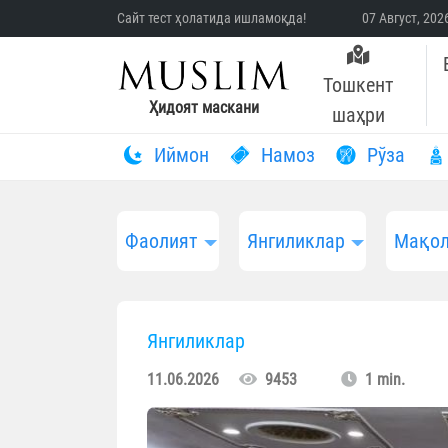
Сайт тест ҳолатида ишламоқда!
07 Август, 20
Тошкент
Ҳидоят маскани
шаҳри
Иймон
Намоз
Рўза
Фаолият
Янгиликлар
Мақол
Янгиликлар
11.06.2026
9453
1 min.