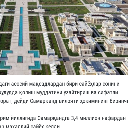
даги асосий мақсадлардан бири сайёҳлар сонини
 ҳудудда қолиш муддатини узайтириш ва сифатли
орат, дейди Самарқанд вилояти ҳокимининг биринч
ярим йиллигида Самарқандга 3,4 миллион нафардан
ар маҳаллий сайёҳ келди.