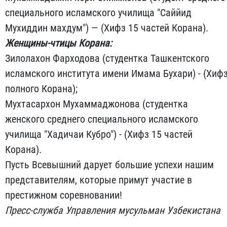
специального исламского училища "Саййид
Мухиддин махдум") — (Хифз 15 частей Корана).
Женщины-чтицы Корана:
Зилолахон Фарходова (студентка Ташкентского
исламского института имени Имама Бухари) - (Хиф
полного Корана);
Мухтасархон Мухаммаджонова (студентка
женского среднего специального исламского
училища "Хадичаи Кубро") - (Хифз 15 частей
Корана).
Пусть Всевышний дарует большие успехи нашим
представителям, которые примут участие в
престижном соревновании!
Пресс-служба Управления мусульман Узбекистана