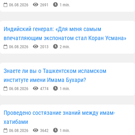
развития исламской цивилизации, Первому и
Второму Ренессансам, жизни и научному наследию
великих учёных, редким рукописям, а также
интерактивные экспозиции, созданные с
использованием современных цифровых
технологий.
Гость высоко оценил то, как историческое
наследие представлено с помощью современных
музейных решений — живо, наглядно и
впечатляюще. По его словам, все галереи логическ
связаны между собой и позволяют посетителям
получить целостное представление об истории
цивилизации Узбекистана и всего региона.
Генерал Динеш Кумар отметил:
«Это действительно удивительное место. Вместе со