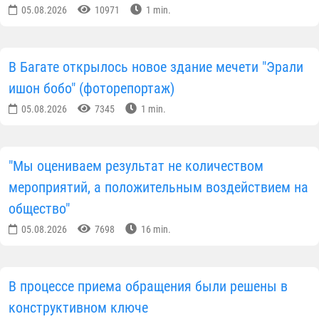
Каждый турист, приезжающий в Узбекистан,
обязательно должен посетить этот Центр.
Вернувшись в Индию, мы обязательно
порекомендуем своим друзьям и коллегам
побывать здесь».
В завершение визита генерал Динеш Кумар особо
подчеркнул, что Центр исламской цивилизации
Узбекистана является научно-просветительским
учреждением международного значения, которое
гармонично сочетает многовековое историческое и
духовное наследие страны с современными
технологиями.
Пресс-служба Управления мусульман Узбекистана