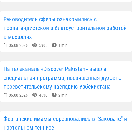
своей делегацией мы получили здесь
незабываемые впечатления. Архитектурный облик
Центра, высокий уровень организации экспозиций,
а также последовательное и яркое представление
истории — от доисламского периода до наших дней
— произвели на меня глубокое впечатление.
Особенно заслуживает восхищения то, как
современные технологии помогают буквально
оживить историю. Каждая экспозиция позволяет н
только увидеть прошлое, но и глубоко
прочувствовать его.
Представленный нам Коран Усмана — это
бесценное наследие, которое невозможно описать
словами. Для меня он стал самым впечатляющим
экспонатом, и я буду помнить его всю жизнь.