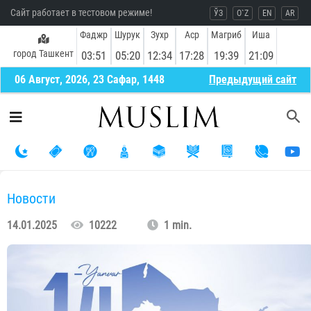
Сайт работает в тестовом режиме!
ЎЗ
O`Z
EN
AR
Фаджр
Шурук
Зухр
Аср
Магриб
Иша
город Ташкент
03:51
05:20
12:34
17:28
19:39
21:09
06 Август, 2026, 23 Сафар, 1448
Предыдущий сайт
Новости
14.01.2025
10222
1 min.