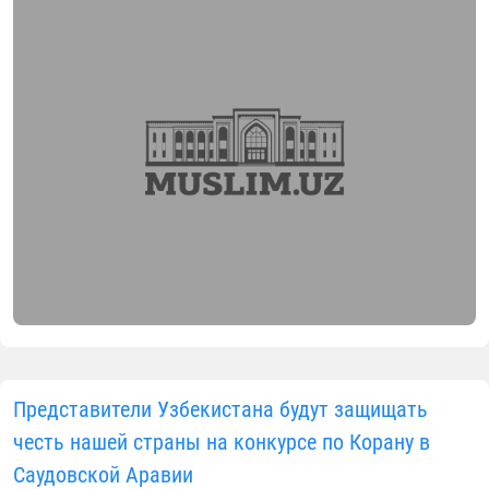
06.08.2026
2016
2 min.
Начальник секретариата Министерства обороны
Республики Индия генерал Динеш Кумар посетил
Центр исламской цивилизации Узбекистана. Во
время ознакомления с Центром гость особо
отметил, что наибольшее впечатление на него
произвёл Коран Усмана, назвав его одним из самы
уникальных и незабываемых памятников,
представленных здесь.
В ходе визита генерал Динеш Кумар подробно
ознакомился с богатой экспозицией музея. С
большим интересом он осмотрел галереи,
посвящённые доисламской цивилизации, этапам